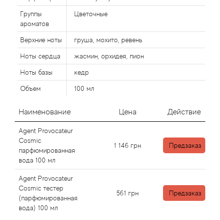
Alexandre Barthet
Группы
Цветочные
Alexandre J
ароматов
Верхние ноты
груша, мохито, ревень
Alfred Dunhill
Ноты сердца
жасмин, орхидея, пион
Ноты базы
кедр
Alyson Oldoini
Объем
100 мл
Alyssa Ashley
Наименование
Цена
Действие
American Crew
Agent Provocateur
Cosmic
1 146
грн
Предзаказ
Amouage
парфюмированная
вода 100 мл
Amouroud
Agent Provocateur
Cosmic тестер
561
грн
Предзаказ
Andre L'Arom
(парфюмированная
вода) 100 мл