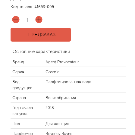
Код товара:
41653-005
Agonist
Aigner
ПРЕДЗАКАЗ
Aj Arabia (Widian)
Основные характеристики
Ajmal
Бренд
Agent Provocateur
Серия
Cosmic
Al Haramain
Вид
Парфюмированная вода
продукции
Al Jazeera
Страна
Великобритания
Alaia Paris
Год начала
2018
выпуска
Alexander McQueen
Пол
Для женщин
Парфюмер
Beverley Bayne