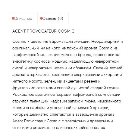
Angel Schlesser
Anima Mundi
Описание
Отзывы (0)
Anna Sui
AGENT PROVOCATEUR COSMIC
Cosmic - цветочный аромат для женщин. Неординарный и
Annayake
оригинальный, ни на кого не похожий аромат Cosmic из
парфюмерной коллекции модного бренда, словно впитал
Anne Fontaine
энергетику космоса, мощную, наделяющую невероятной
силой и невероятным неземным обаянием. Свежий, летний
аромат открывается холодными сверкающими аккордами
Annick Goutal
мятного мохито, зелеными акцентами ревеня и
фруктовыми оттенками спелой душистой сладкой груши.
Antonia's Flowers
Роскошное цветочное "сердце" пафюмерной композиции
струится пьянящим медовым запахом пиона, изысканного
Antonio Banderas
жасмина самбака и утонченной ванильной орхидеи,
которые деликатно сплетаются в завершение аромата
Antonio Puig
Agent Provocateur Cosmic с элегантными древесными
оттенками смолистого сливочно-хвойного кедра.