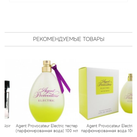
Antonio Visconti
Aquolina
Arabesque Perfumes
РЕКОМЕНДУЕМЫЕ ТОВАРЫ
Arabiyat
Aramis
Ariana Grande
Armaf
Armand Basi
Arrogance
ir
Agent Provocateur Electric тестер
Agent Provocateur Electric
(парфюмированная вода) 100 мл
парфюмированная вода 100 мл