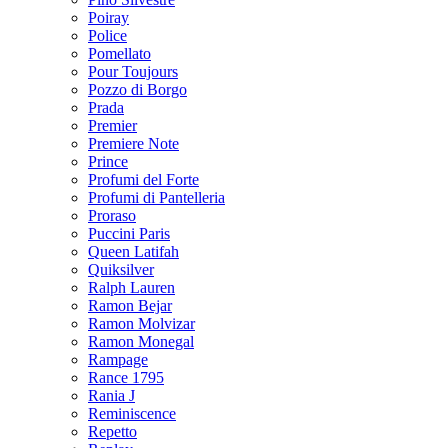
Poiray
Police
Pomellato
Pour Toujours
Pozzo di Borgo
Prada
Premier
Premiere Note
Prince
Profumi del Forte
Profumi di Pantelleria
Proraso
Puccini Paris
Queen Latifah
Quiksilver
Ralph Lauren
Ramon Bejar
Ramon Molvizar
Ramon Monegal
Rampage
Rance 1795
Rania J
Reminiscence
Repetto