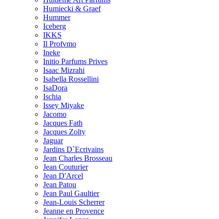
Humiecki & Graef
Hummer
Iceberg
IKKS
Il Profvmo
Ineke
Initio Parfums Prives
Isaac Mizrahi
Isabella Rossellini
IsaDora
Ischia
Issey Miyake
Jacomo
Jacques Fath
Jacques Zolty
Jaguar
Jardins D`Ecrivains
Jean Charles Brosseau
Jean Couturier
Jean D'Arcel
Jean Patou
Jean Paul Gaultier
Jean-Louis Scherrer
Jeanne en Provence