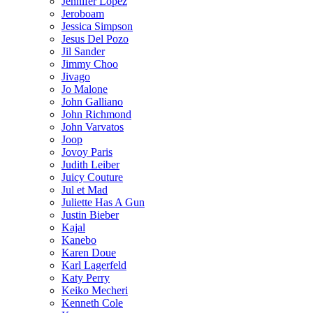
Jennifer Lopez
Jeroboam
Jessica Simpson
Jesus Del Pozo
Jil Sander
Jimmy Choo
Jivago
Jo Malone
John Galliano
John Richmond
John Varvatos
Joop
Jovoy Paris
Judith Leiber
Juicy Couture
Jul et Mad
Juliette Has A Gun
Justin Bieber
Kajal
Kanebo
Karen Doue
Karl Lagerfeld
Katy Perry
Keiko Mecheri
Kenneth Cole