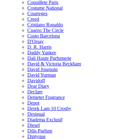
Coquillete Paris
Costume National
Courreges
Creed
Cristiano Ronaldo
Cuarzo The Circle
Custo Barcelona
D'Orsay
D. R. Harris
Daddy Yankee
Dali Haute Parfumerie
David & Victoria Beckham
David Jourquin
David Yurman
Davidoff
Dear Diary
Declare
Demeter Fragrance
Depot
Derek Lam 10 Crosby
Desigual
Diadema Exclusif
Diesel
Dilis Parfum
Diptyque