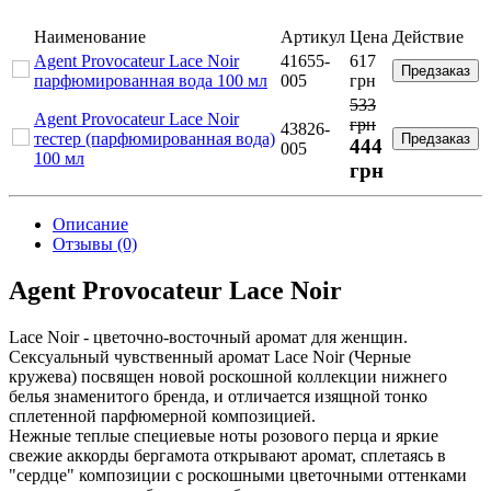
Наименование
Артикул
Цена
Действие
Agent Provocateur Lace Noir
41655-
617
Предзаказ
парфюмированная вода 100 мл
005
грн
533
Agent Provocateur Lace Noir
грн
43826-
тестер (парфюмированная вода)
Предзаказ
444
005
100 мл
грн
Описание
Отзывы (0)
Agent Provocateur Lace Noir
Lace Noir - цветочно-восточный аромат для женщин.
Сексуальный чувственный аромат Lace Noir (Черные
кружева) посвящен новой роскошной коллекции нижнего
белья знаменитого бренда, и отличается изящной тонко
сплетенной парфюмерной композицией.
Нежные теплые специевые ноты розового перца и яркие
свежие аккорды бергамота открывают аромат, сплетаясь в
"сердце" композиции с роскошными цветочными оттенками