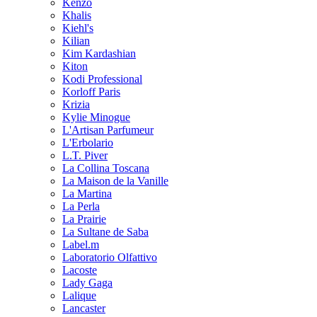
Kenzo
Khalis
Kiehl's
Kilian
Kim Kardashian
Kiton
Kodi Professional
Korloff Paris
Krizia
Kylie Minogue
L'Artisan Parfumeur
L'Erbolario
L.T. Piver
La Collina Toscana
La Maison de la Vanille
La Martina
La Perla
La Prairie
La Sultane de Saba
Label.m
Laboratorio Olfattivo
Lacoste
Lady Gaga
Lalique
Lancaster