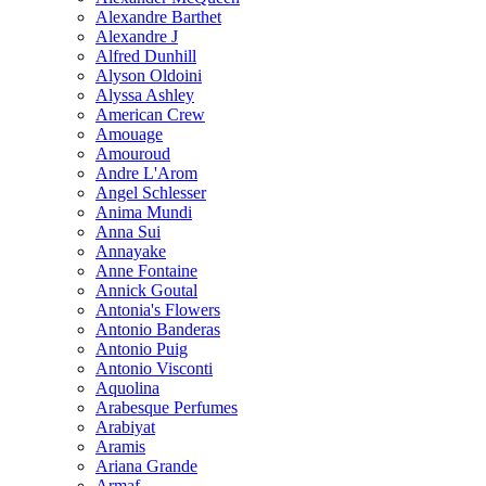
Alexandre Barthet
Alexandre J
Alfred Dunhill
Alyson Oldoini
Alyssa Ashley
American Crew
Amouage
Amouroud
Andre L'Arom
Angel Schlesser
Anima Mundi
Anna Sui
Annayake
Anne Fontaine
Annick Goutal
Antonia's Flowers
Antonio Banderas
Antonio Puig
Antonio Visconti
Aquolina
Arabesque Perfumes
Arabiyat
Aramis
Ariana Grande
Armaf