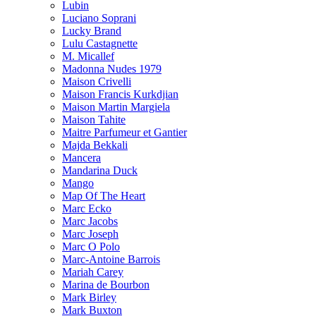
Lubin
Luciano Soprani
Lucky Brand
Lulu Castagnette
M. Micallef
Madonna Nudes 1979
Maison Crivelli
Maison Francis Kurkdjian
Maison Martin Margiela
Maison Tahite
Maitre Parfumeur et Gantier
Majda Bekkali
Mancera
Mandarina Duck
Mango
Map Of The Heart
Marc Ecko
Marc Jacobs
Marc Joseph
Marc O Polo
Marc-Antoine Barrois
Mariah Carey
Marina de Bourbon
Mark Birley
Mark Buxton