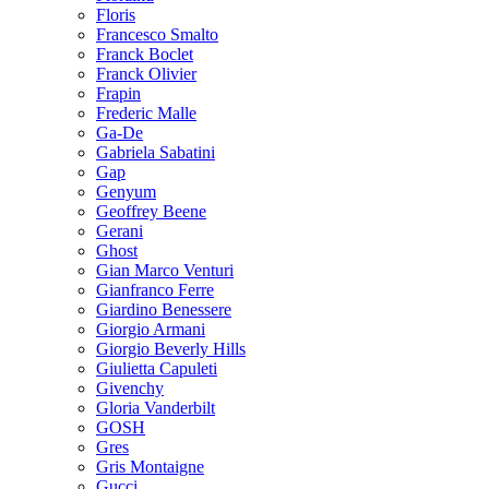
Floris
Francesco Smalto
Franck Boclet
Franck Olivier
Frapin
Frederic Malle
Ga-De
Gabriela Sabatini
Gap
Genyum
Geoffrey Beene
Gerani
Ghost
Gian Marco Venturi
Gianfranco Ferre
Giardino Benessere
Giorgio Armani
Giorgio Beverly Hills
Giulietta Capuleti
Givenchy
Gloria Vanderbilt
GOSH
Gres
Gris Montaigne
Gucci