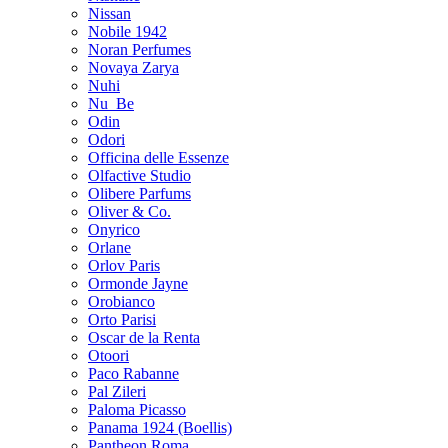
Nissan
Nobile 1942
Noran Perfumes
Novaya Zarya
Nuhi
Nu_Be
Odin
Odori
Officina delle Essenze
Olfactive Studio
Olibere Parfums
Oliver & Co.
Onyrico
Orlane
Orlov Paris
Ormonde Jayne
Orobianco
Orto Parisi
Oscar de la Renta
Otoori
Paco Rabanne
Pal Zileri
Paloma Picasso
Panama 1924 (Boellis)
Pantheon Roma