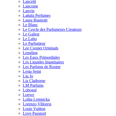
Lancetti
Lancome
Lanvin
Lattafa Perfumes
Laura Biagiotti
Le Blanc
Le Cercle des Parfumeurs Createurs
Le Galion
Le Labo
Le Parfumeur
Lee Cooper Originals
Lengling
Les Eaux Primordiales
Les Liquides Imaginaires
Les Parfums de Rosine
Lesia Semi
Liu Jo
Liz Claiborne
LM Parfums
Lobogal
Loewe
Lolita Lempicka
Lorenzo Villoresi
Louis Vuitton
Love Passport