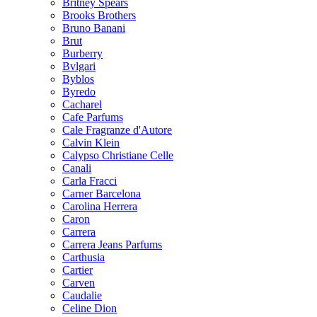
Britney Spears
Brooks Brothers
Bruno Banani
Brut
Burberry
Bvlgari
Byblos
Byredo
Cacharel
Cafe Parfums
Cale Fragranze d'Autore
Calvin Klein
Calypso Christiane Celle
Canali
Carla Fracci
Carner Barcelona
Carolina Herrera
Caron
Carrera
Carrera Jeans Parfums
Carthusia
Cartier
Carven
Caudalie
Celine Dion