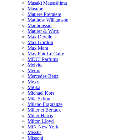
Masaki Matsushima
Masque
Matiere Premiere
Matthew Williamson
Mauboussin
Maurer & Wirtz
Max Deville
Max Gordon
Max Mara
May Fair Le Caire
MDCI Parfums
Melvita
Memo
Mercedes-Benz
Mexx
Mi6ka
Michael Kors
Mila Schön
Milano Fragranze
Miller et Bertaux
Miller Harris
Milton Lloyd
MiN New York
Missha
Missoni