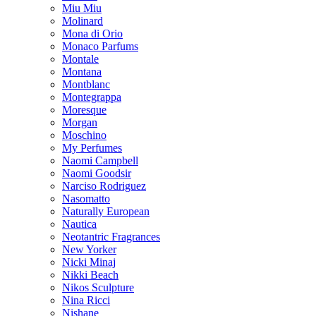
Miu Miu
Molinard
Mona di Orio
Monaco Parfums
Montale
Montana
Montblanc
Montegrappa
Moresque
Morgan
Moschino
My Perfumes
Naomi Campbell
Naomi Goodsir
Narciso Rodriguez
Nasomatto
Naturally European
Nautica
Neotantric Fragrances
New Yorker
Nicki Minaj
Nikki Beach
Nikos Sculpture
Nina Ricci
Nishane