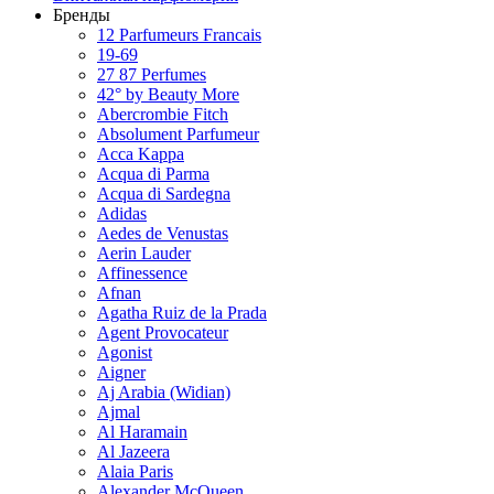
Бренды
12 Parfumeurs Francais
19-69
27 87 Perfumes
42° by Beauty More
Abercrombie Fitch
Absolument Parfumeur
Acca Kappa
Acqua di Parma
Acqua di Sardegna
Adidas
Aedes de Venustas
Aerin Lauder
Affinessence
Afnan
Agatha Ruiz de la Prada
Agent Provocateur
Agonist
Aigner
Aj Arabia (Widian)
Ajmal
Al Haramain
Al Jazeera
Alaia Paris
Alexander McQueen