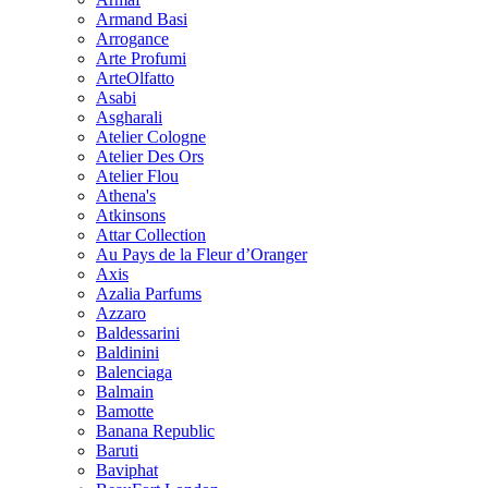
Armand Basi
Arrogance
Arte Profumi
ArteOlfatto
Asabi
Asgharali
Atelier Cologne
Atelier Des Ors
Atelier Flou
Athena's
Atkinsons
Attar Collection
Au Pays de la Fleur d’Oranger
Axis
Azalia Parfums
Azzaro
Baldessarini
Baldinini
Balenciaga
Balmain
Bamotte
Banana Republic
Baruti
Baviphat