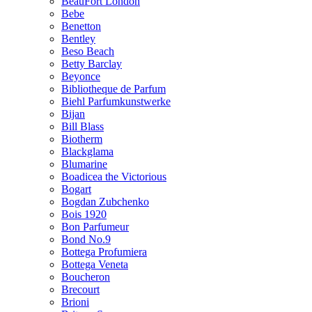
BeauFort London
Bebe
Benetton
Bentley
Beso Beach
Betty Barclay
Beyonce
Bibliotheque de Parfum
Biehl Parfumkunstwerke
Bijan
Bill Blass
Biotherm
Blackglama
Blumarine
Boadicea the Victorious
Bogart
Bogdan Zubchenko
Bois 1920
Bon Parfumeur
Bond No.9
Bottega Profumiera
Bottega Veneta
Boucheron
Brecourt
Brioni