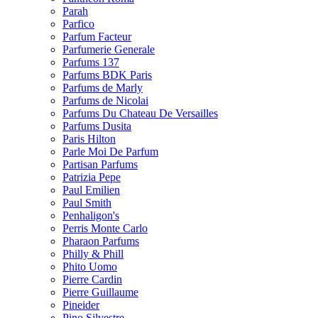
Parah
Parfico
Parfum Facteur
Parfumerie Generale
Parfums 137
Parfums BDK Paris
Parfums de Marly
Parfums de Nicolai
Parfums Du Chateau De Versailles
Parfums Dusita
Paris Hilton
Parle Moi De Parfum
Partisan Parfums
Patrizia Pepe
Paul Emilien
Paul Smith
Penhaligon's
Perris Monte Carlo
Pharaon Parfums
Philly & Phill
Phito Uomo
Pierre Cardin
Pierre Guillaume
Pineider
Pino Silvestre