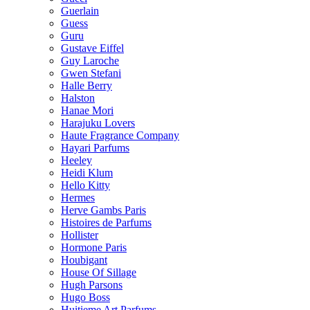
Guerlain
Guess
Guru
Gustave Eiffel
Guy Laroche
Gwen Stefani
Halle Berry
Halston
Hanae Mori
Harajuku Lovers
Haute Fragrance Company
Hayari Parfums
Heeley
Heidi Klum
Hello Kitty
Hermes
Herve Gambs Paris
Histoires de Parfums
Hollister
Hormone Paris
Houbigant
House Of Sillage
Hugh Parsons
Hugo Boss
Huitieme Art Parfums