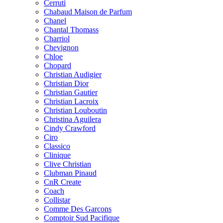
Cerruti
Chabaud Maison de Parfum
Chanel
Chantal Thomass
Charriol
Chevignon
Chloe
Chopard
Christian Audigier
Christian Dior
Christian Gautier
Christian Lacroix
Christian Louboutin
Christina Aguilera
Cindy Crawford
Ciro
Classico
Clinique
Clive Christian
Clubman Pinaud
CnR Create
Coach
Collistar
Comme Des Garcons
Comptoir Sud Pacifique