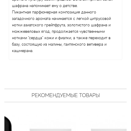
Antonio Visconti
шафрана напоминает ему о детстве.
Пикантная парфюмерная композиция данного
Aquolina
загадочного аромата начинается с легкой цитрусовой
нотки азиатского грейпфрута, золотистого шафрана и
Arabesque Perfumes
можжевеловых ягод, продолжается чувственными
нотками "сердца" кожи и фиалки, а также переходит в
базу, состоящую из малины, гаитянского ветивера и
Arabiyat
кашмерана.
Aramis
Ariana Grande
Armaf
РЕКОМЕНДУЕМЫЕ ТОВАРЫ
Armand Basi
Arrogance