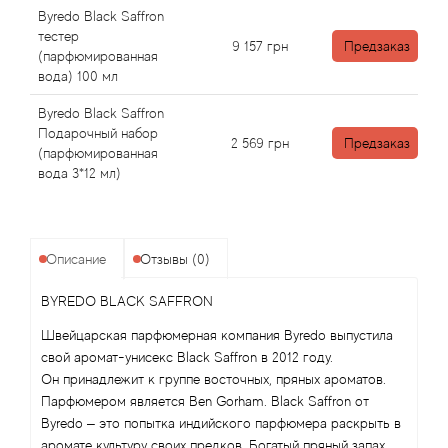
Angel Schlesser
Byredo Black Saffron
тестер
9 157
грн
Предзаказ
Anima Mundi
(парфюмированная
вода) 100 мл
Anna Sui
Byredo Black Saffron
Подарочный набор
2 569
грн
Предзаказ
Annayake
(парфюмированная
вода 3*12 мл)
Anne Fontaine
Annick Goutal
Описание
Отзывы (0)
Antonia's Flowers
BYREDO BLACK SAFFRON
Швейцарская парфюмерная компания Byredo выпустила
Antonio Banderas
свой аромат-унисекс Black Saffron в 2012 году.
Он принадлежит к группе восточных, пряных ароматов.
Antonio Puig
Парфюмером является Ben Gorham. Black Saffron от
Byredo – это попытка индийского парфюмера раскрыть в
аромате культуру своих предков. Богатый пряный запах