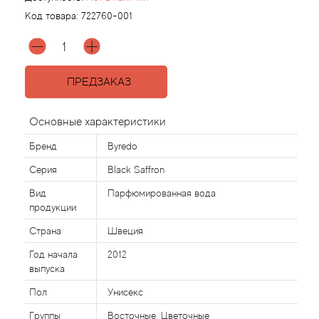
Код товара:
722760-001
Agonist
Aigner
ПРЕДЗАКАЗ
Aj Arabia (Widian)
Основные характеристики
Ajmal
Бренд
Byredo
Серия
Black Saffron
Al Haramain
Вид
Парфюмированная вода
продукции
Al Jazeera
Страна
Швеция
Alaia Paris
Год начала
2012
выпуска
Alexander McQueen
Пол
Унисекс
Группы
Восточные, Цветочные