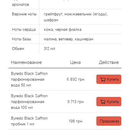
Alexandre Barthet
ароматов
Alexandre J
Верхние ноты
грейпфрут, можжевельник (ягоды),
шафран
Alfred Dunhill
Ноты сердца
кожа, черная фиалка
Ноты базы
малина, ветивер, кашмеран
Alyson Oldoini
Объем
312 мл
Alyssa Ashley
Наименование
Цена
Действие
American Crew
Byredo Black Saffron
парфюмированная
6 892
грн
Купить
вода 50 мл
Amouage
Byredo Black Saffron
Amouroud
парфюмированная
9 713
грн
Купить
вода 100 мл
Andre L'Arom
Byredo Black Saffron
198
грн
Предзаказ
пробник 1 мл