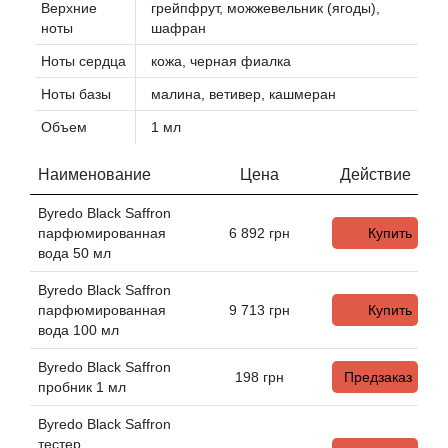
Alexandre Barthet
Верхние
грейпфрут, можжевельник (ягоды),
ноты
шафран
Alexandre J
Ноты сердца
кожа, черная фиалка
Ноты базы
малина, ветивер, кашмеран
Alfred Dunhill
Объем
1 мл
Alyson Oldoini
Наименование
Цена
Действие
Alyssa Ashley
Byredo Black Saffron
парфюмированная
6 892
грн
Купить
American Crew
вода 50 мл
Byredo Black Saffron
Amouage
парфюмированная
9 713
грн
Купить
вода 100 мл
Amouroud
Byredo Black Saffron
198
грн
Предзаказ
пробник 1 мл
Andre L'Arom
Byredo Black Saffron
тестер