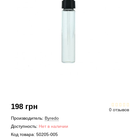
Acqua di Parma
Acqua di Sardegna
Adidas
Aedes de Venustas
Aerin Lauder
Affinessence
198 грн
Afnan
0 отзывов
Производитель:
Byredo
Agatha Ruiz de la Prada
Доступность:
Нет в наличии
Код товара:
50205-005
Agent Provocateur