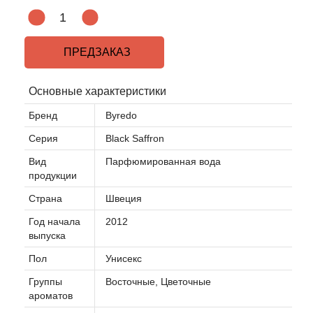
Agonist
ПРЕДЗАКАЗ
Aigner
Основные характеристики
Aj Arabia (Widian)
Бренд
Byredo
Ajmal
Серия
Black Saffron
Вид
Парфюмированная вода
Al Haramain
продукции
Страна
Швеция
Al Jazeera
Год начала
2012
выпуска
Alaia Paris
Пол
Унисекс
Alexander McQueen
Группы
Восточные, Цветочные
ароматов