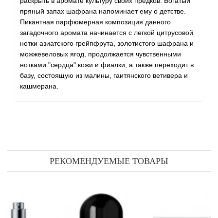
раскрыть в аромате культуру своих предков. Богатый
Antonio Visconti
пряный запах шафрана напоминает ему о детстве.
Пикантная парфюмерная композиция данного
Aquolina
загадочного аромата начинается с легкой цитрусовой
нотки азиатского грейпфрута, золотистого шафрана и
Arabesque Perfumes
можжевеловых ягод, продолжается чувственными
нотками "сердца" кожи и фиалки, а также переходит в
Arabiyat
базу, состоящую из малины, гаитянского ветивера и
кашмерана.
Aramis
Ariana Grande
Armaf
РЕКОМЕНДУЕМЫЕ ТОВАРЫ
Armand Basi
Arrogance