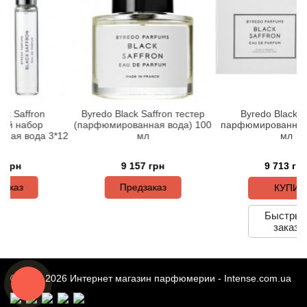
Arte Profumi
ArteOlfatto
Asabi
Asgharali
fron
Byredo Black Saffron тестер
Byredo Black Saffron
бор
(парфюмированная вода) 100
парфюмированная вода 
ода 3*12
мл
мл
Atelier Cologne
9 157 грн
9 713 грн
Atelier Des Ors
Предзаказ
КУПИТЬ
Atelier Flou
Быстрый
заказ
Athena's
Atkinsons
© 2014-2026 Интернет магазин парфюмерии -
Intense.com.ua