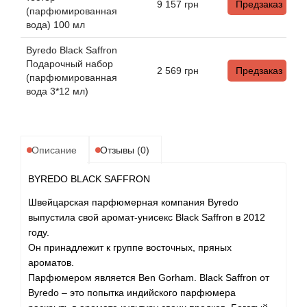
Angel Schlesser
9 157
грн
Предзаказ
(парфюмированная
вода) 100 мл
Anima Mundi
Byredo Black Saffron
Подарочный набор
Anna Sui
2 569
грн
Предзаказ
(парфюмированная
вода 3*12 мл)
Annayake
Anne Fontaine
Описание
Отзывы (0)
Annick Goutal
BYREDO BLACK SAFFRON
Швейцарская парфюмерная компания Byredo
Antonia's Flowers
выпустила свой аромат-унисекс Black Saffron в 2012
году.
Antonio Banderas
Он принадлежит к группе восточных, пряных
ароматов.
Antonio Puig
Парфюмером является Ben Gorham. Black Saffron от
Byredo – это попытка индийского парфюмера