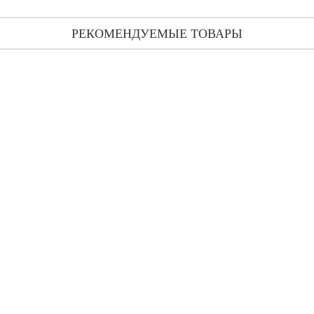
РЕКОМЕНДУЕМЫЕ ТОВАРЫ
Byredo Casablanca Lily парфюмированная вода 50 мл
13 269 грн
Byredo La Tulipe (распив) 3 мл
550 грн
410 грн