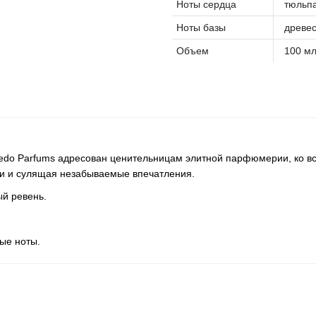
Ноты сердца
тюльп
Ноты базы
древес
Объем
100 м
edo Parfums адресован ценительницам элитной парфюмерии, ко вс
и и сулящая незабываемые впечатления.
й ревень.
ые ноты.