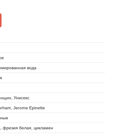
ipe
мированная вода
я
нщин, Унисекс
rham, Jerome Epinette
чные
, фрезия белая, цикламен