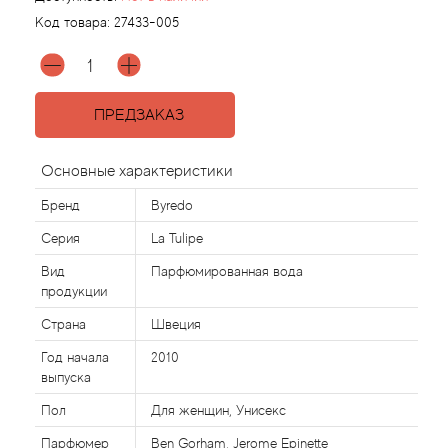
Код товара:
27433-005
Agonist
Aigner
ПРЕДЗАКАЗ
Aj Arabia (Widian)
Основные характеристики
Ajmal
Бренд
Byredo
Серия
La Tulipe
Al Haramain
Вид
Парфюмированная вода
продукции
Al Jazeera
Страна
Швеция
Alaia Paris
Год начала
2010
выпуска
Alexander McQueen
Пол
Для женщин, Унисекс
Парфюмер
Ben Gorham, Jerome Epinette