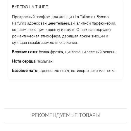
Antonio Visconti
BYREDO LA TULIPE
Aquolina
Прекрасный парфюм для женщин La Tulipe от Byredo
Parfums адресован ценительницам элитной парфюмерии,
ко всем любящим красоту и стиль. С ним вас окружит
Arabesque Perfumes
романтическая атмосфера, дарящая яркие эмоции и
сулящая незабываемые впечатления.
Arabiyat
Верхние ноты:
белая фрезия, цикламен и зеленый ревень.
Aramis
Нота сердца:
тюльпан.
Базовые ноты:
древесные ноты, ветивер и зеленые ноты.
Ariana Grande
Armaf
Armand Basi
РЕКОМЕНДУЕМЫЕ ТОВАРЫ
Arrogance