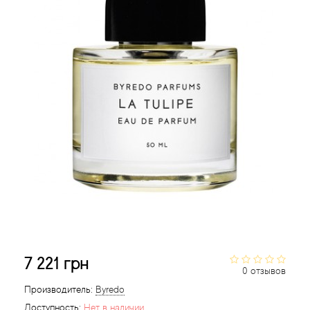
Acqua di Parma
Acqua di Sardegna
Adidas
Aedes de Venustas
Aerin Lauder
Affinessence
Afnan
7 221 грн
0 отзывов
Agatha Ruiz de la Prada
Производитель:
Byredo
Agent Provocateur
Доступность:
Нет в наличии