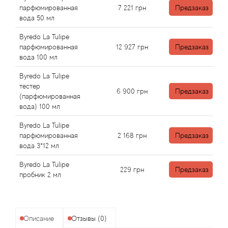
Angel Schlesser
парфюмированная
7 221
грн
Предзаказ
вода 50 мл
Anima Mundi
Byredo La Tulipe
парфюмированная
12 927
грн
Предзаказ
Anna Sui
вода 100 мл
Byredo La Tulipe
Annayake
тестер
6 900
грн
Предзаказ
(парфюмированная
Anne Fontaine
вода) 100 мл
Byredo La Tulipe
Annick Goutal
парфюмированная
2 168
грн
Предзаказ
вода 3*12 мл
Antonia's Flowers
Byredo La Tulipe
229
грн
Предзаказ
пробник 2 мл
Antonio Banderas
Antonio Puig
Описание
Отзывы (0)