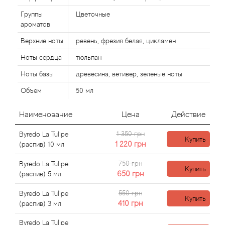
Alexandre Barthet
Группы
Цветочные
Alexandre J
ароматов
Верхние ноты
ревень, фрезия белая, цикламен
Alfred Dunhill
Ноты сердца
тюльпан
Ноты базы
древесина, ветивер, зеленые ноты
Alyson Oldoini
Объем
50 мл
Alyssa Ashley
Наименование
Цена
Действие
American Crew
1 350 грн
Byredo La Tulipe
Купить
1 220
грн
(распив) 10 мл
Amouage
750 грн
Byredo La Tulipe
Купить
650
грн
(распив) 5 мл
Amouroud
550 грн
Byredo La Tulipe
Купить
Andre L'Arom
410
грн
(распив) 3 мл
Byredo La Tulipe