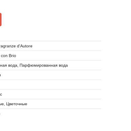
ragranze d'Autore
 con Brio
тная вода, Парфюмированная вода
я
с
ые, Цветочные
л