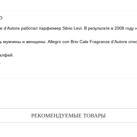
O
Autore работал парфюмер Silvio Levi. В результате в 2008 году на
мужчины и женщины. Allegro con Brio Cale Fragranze d’Autore отно
шалфей.
.
РЕКОМЕНДУЕМЫЕ ТОВАРЫ
ale Fragranze d'Autore Brezza di Seta тестер (туалетная вода) 100 