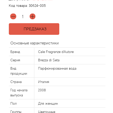
Код товара:
30624-005
Agonist
Aigner
ПРЕДЗАКАЗ
Aj Arabia (Widian)
Основные характеристики
Ajmal
Бренд
Cale Fragranze d'Autore
Серия
Brezza di Seta
Al Haramain
Вид
Парфюмированная вода
продукции
Al Jazeera
Страна
Италия
Alaia Paris
Год начала
2008
выпуска
Alexander McQueen
Пол
Для женщин
Группы
Цветочные