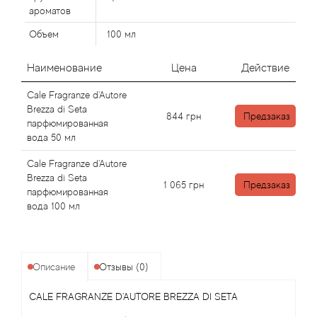
Alexandre Barthet
ароматов
Alexandre J
Объем
100 мл
Наименование
Цена
Действие
Alfred Dunhill
Cale Fragranze d'Autore
Alyson Oldoini
Brezza di Seta
844
грн
Предзаказ
парфюмированная
вода 50 мл
Alyssa Ashley
Cale Fragranze d'Autore
American Crew
Brezza di Seta
1 065
грн
Предзаказ
парфюмированная
вода 100 мл
Amouage
Amouroud
Описание
Отзывы (0)
Andre L'Arom
CALE FRAGRANZE D'AUTORE BREZZA DI SETA