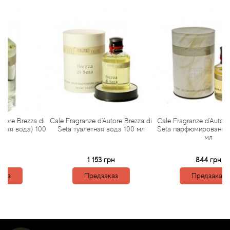
Antonio Visconti
Aquolina
Arabesque Perfumes
Arabiyat
Aramis
Brezza di
Cale Fragranze d'Autore Brezza di
Cale Fragranze d'Autore Brezz
вода) 100
Seta туалетная вода 100 мл
Seta парфюмированная вода
Ariana Grande
мл
Armaf
1 153 грн
844 грн
Предзаказ
Предзаказ
Armand Basi
Arrogance