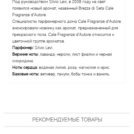
Angel Schlesser
Под руководством Silvio Levi, в 2008 году на свет
появился новый аромат, названный Brezza di Seta Cale
Fragranze d’Autore.
Anima Mundi
Специалисты парфюмерного дома Cale Fragranze d’Autore
анонсировали новинку как аромат, предназначенный для
Anna Sui
прекрасного пола. Cale Fragranze d’Autore относится к
цветочной группе ароматов.
Annayake
Парфюмер:
Silvio Levi.
Верхние ноты:
лаванда, нероли, лист фиалки и черная
Anne Fontaine
смородина.
Ноты сердца:
водяная лилия, роза, магнолия и ирис.
Базовые ноты:
ветивер, пачули, бобы тонка и ваниль.
Annick Goutal
Antonia's Flowers
Antonio Banderas
РЕКОМЕНДУЕМЫЕ ТОВАРЫ
Antonio Puig