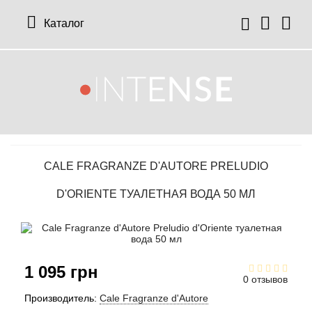
Каталог
12 Parfumeurs Francais
О нас
Мой аккаунт
19-69
Отзывы
История заказов
CALE FRAGRANZE D'AUTORE PRELUDIO
27 87 Perfumes
Доставка
Рассылка новостей
D'ORIENTE ТУАЛЕТНАЯ ВОДА 50 МЛ
42° by Beauty More
Условия
Abercrombie Fitch
Aкции
1 095 грн
Absolument Parfumeur
Контакты
0 отзывов
Производитель:
Cale Fragranze d'Autore
Acca Kappa
Статьи