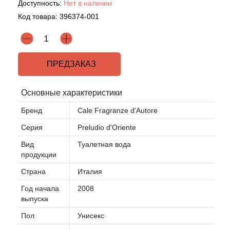
Доступность:
Нет в наличии
Код товара:
396374-001
Acqua di Parma
Acqua di Sardegna
ПРЕДЗАКАЗ
Adidas
Основные характеристики
Aedes de Venustas
Бренд
Cale Fragranze d'Autore
Aerin Lauder
Серия
Preludio d'Oriente
Вид
Туалетная вода
Affinessence
продукции
Страна
Италия
Afnan
Год начала
2008
выпуска
Agatha Ruiz de la Prada
Пол
Унисекс
Agent Provocateur