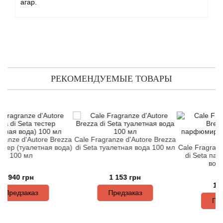
Alexandre Barthet
агар.
Alexandre J
Alfred Dunhill
Alyson Oldoini
РЕКОМЕНДУЕМЫЕ ТОВАРЫ
Alyssa Ashley
American Crew
 d'Autore Brezza
Cale Fragranze d'Autore Brezza
 (туалетная вода)
di Seta туалетная вода 100 мл
Cale Fragranze d'A
Amouage
0 мл
di Seta парфюм
вода 100 
Amouroud
 грн
1 153 грн
1 065 гр
заказ
Предзаказ
Andre L'Arom
Предзака