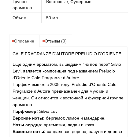
Группы
Восточные, Фужерные
ароматов
Agonist
Объем
50 мл
Aigner
Описание
Отзывы (0)
Aj Arabia (Widian)
CALE FRAGRANZE D'AUTORE PRELUDIO D'ORIENTE
Ajmal
Еще одним ароматом, вышедшим "из под пера" Silvio
Levi, является композиция под названием Preludio
Al Haramain
d'Oriente Cale Fragranze d’Autore.
Парфюм вышел в 2008 году. Preludio d'Oriente Cale
Al Jazeera
Fragranze d’Autore предназначен для мужчин и
женщин. Он относится к восточной и фужерной группе
ароматов.
Alaia Paris
Парфюмер:
Silvio Levi.
Верхние ноты:
бергамот, лимон и мандарин.
Alexander McQueen
Ноты сердца:
артемизия, ладан и кожа.
Базовые ноты:
сандаловое дерево, пачули и дерево