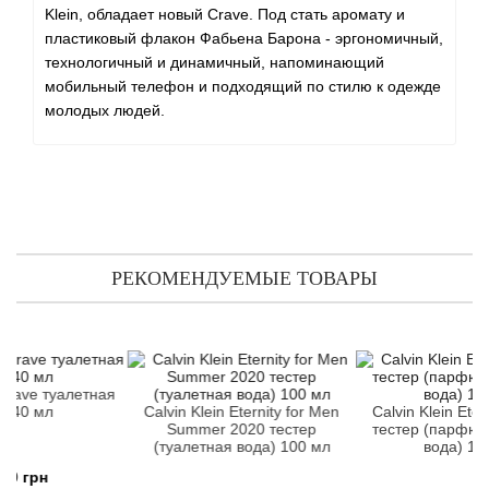
Angel Schlesser
Klein, обладает новый Crave. Под стать аромату и
пластиковый флакон Фабьена Барона - эргономичный,
Anima Mundi
технологичный и динамичный, напоминающий
мобильный телефон и подходящий по стилю к одежде
Anna Sui
молодых людей.
Annayake
Anne Fontaine
Annick Goutal
РЕКОМЕНДУЕМЫЕ ТОВАРЫ
Antonia's Flowers
Antonio Banderas
e туалетная
мл
Calvin Klein Eternity for Men
Calvin Klein Eternity f
Summer 2020 тестер
тестер (парфюмиров
Antonio Puig
(туалетная вода) 100 мл
вода) 100 мл
рн