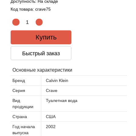
Доступность:
На складе
Код товара:
crave75
Acqua di Parma
Acqua di Sardegna
Купить
Adidas
Быстрый заказ
Aedes de Venustas
Основные характеристики
Aerin Lauder
Бренд
Calvin Klein
Affinessence
Серия
Crave
Вид
Туалетная вода
Afnan
продукции
Страна
США
Agatha Ruiz de la Prada
Год начала
2002
выпуска
Agent Provocateur