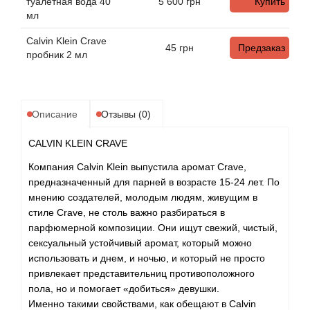
Alexandre Barthet
туалетная вода 40
5 600
грн
Купить
мл
Alexandre J
Calvin Klein Crave
45
грн
Предзаказ
пробник 2 мл
Alfred Dunhill
Alyson Oldoini
Описание
Отзывы (0)
Alyssa Ashley
CALVIN KLEIN CRAVE
Компания Calvin Klein выпустила аромат Crave,
American Crew
предназначенный для парней в возрасте 15-24 лет. По
мнению создателей, молодым людям, живущим в
Amouage
стиле Crave, не столь важно разбираться в
парфюмерной композиции. Они ищут свежий, чистый,
Amouroud
сексуальный устойчивый аромат, который можно
использовать и днем, и ночью, и который не просто
привлекает представительниц противоположного
Andre L'Arom
пола, но и помогает «добиться» девушки.
Именно такими свойствами, как обещают в Calvin