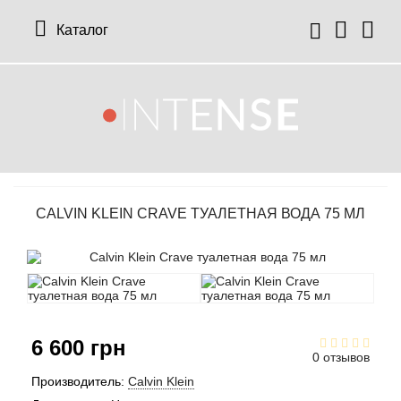
Каталог
12 Parfumeurs Francais
О нас
Мой аккаунт
19-69
Отзывы
История заказов
CALVIN KLEIN CRAVE ТУАЛЕТНАЯ ВОДА 75 МЛ
27 87 Perfumes
Доставка
Рассылка новостей
42° by Beauty More
Условия
Abercrombie Fitch
Aкции
6 600 грн
Absolument Parfumeur
Контакты
0 отзывов
Производитель:
Calvin Klein
Acca Kappa
Статьи