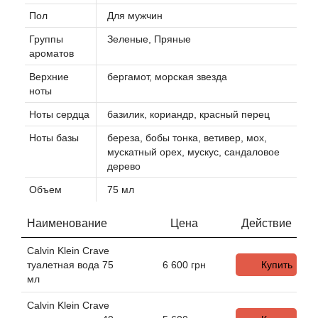
Пол
Для мужчин
Agonist
Группы
Зеленые, Пряные
ароматов
Aigner
Верхние
бергамот, морская звезда
ноты
Aj Arabia (Widian)
Ноты сердца
базилик, кориандр, красный перец
Ноты базы
береза, бобы тонка, ветивер, мох,
Ajmal
мускатный орех, мускус, сандаловое
дерево
Al Haramain
Объем
75 мл
Al Jazeera
Наименование
Цена
Действие
Alaia Paris
Calvin Klein Crave
туалетная вода 75
6 600
грн
Купить
мл
Alexander McQueen
Calvin Klein Crave