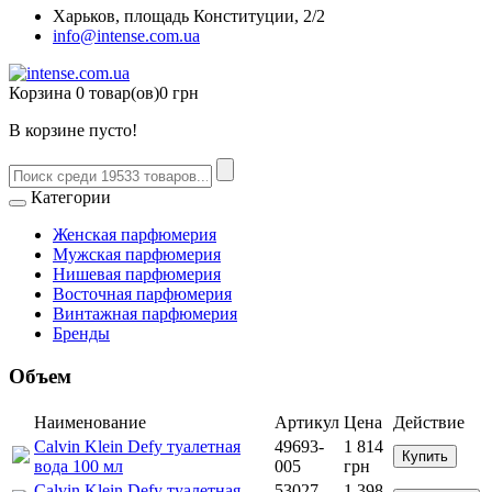
Харьков, площадь Конституции, 2/2
info@intense.com.ua
Корзина
0 товар(ов)
0 грн
В корзине пусто!
Категории
Женская парфюмерия
Мужская парфюмерия
Нишевая парфюмерия
Восточная парфюмерия
Винтажная парфюмерия
Бренды
Объем
Наименование
Артикул
Цена
Действие
Calvin Klein Defy туалетная
49693-
1 814
Купить
вода 100 мл
005
грн
Calvin Klein Defy туалетная
53027-
1 398