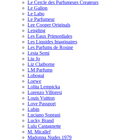
Le Cercle des Parfumeurs Createurs
Le Galion
Le Labo
Le Parfumeur
Lee Cooper Originals
Lengling
Les Eaux Primordiales
Les Liquides Imaginaires
Les Parfums de Rosine
Lesia Semi
Liu Jo
Liz Claiborne
LM Parfums
Lobogal
Loewe
Lolita Lempicka
Lorenzo Villoresi
Louis Vuitton
Love Passport
Lubin
Luciano Soprani
Lucky Brand
Lulu Castagnette
M. Micallef
Madonna Nudes 1979