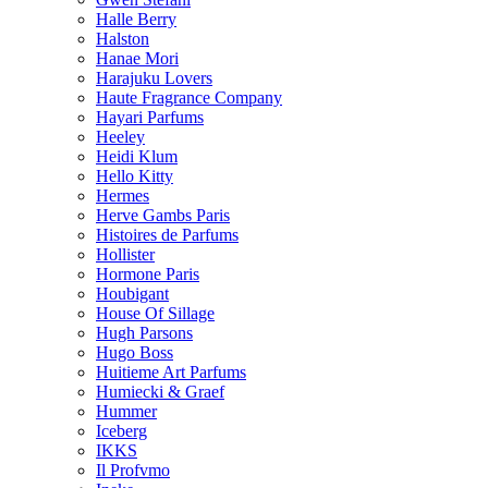
Halle Berry
Halston
Hanae Mori
Harajuku Lovers
Haute Fragrance Company
Hayari Parfums
Heeley
Heidi Klum
Hello Kitty
Hermes
Herve Gambs Paris
Histoires de Parfums
Hollister
Hormone Paris
Houbigant
House Of Sillage
Hugh Parsons
Hugo Boss
Huitieme Art Parfums
Humiecki & Graef
Hummer
Iceberg
IKKS
Il Profvmo