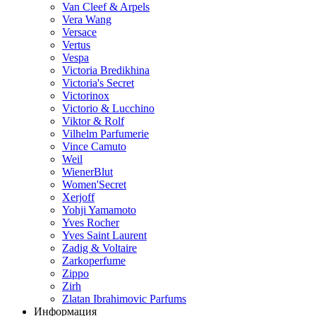
Van Cleef & Arpels
Vera Wang
Versace
Vertus
Vespa
Victoria Bredikhina
Victoria's Secret
Victorinox
Victorio & Lucchino
Viktor & Rolf
Vilhelm Parfumerie
Vince Camuto
Weil
WienerBlut
Women'Secret
Xerjoff
Yohji Yamamoto
Yves Rocher
Yves Saint Laurent
Zadig & Voltaire
Zarkoperfume
Zippo
Zirh
Zlatan Ibrahimovic Parfums
Информация