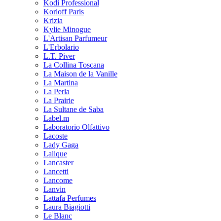
Kodi Professional
Korloff Paris
Krizia
Kylie Minogue
L'Artisan Parfumeur
L'Erbolario
L.T. Piver
La Collina Toscana
La Maison de la Vanille
La Martina
La Perla
La Prairie
La Sultane de Saba
Label.m
Laboratorio Olfattivo
Lacoste
Lady Gaga
Lalique
Lancaster
Lancetti
Lancome
Lanvin
Lattafa Perfumes
Laura Biagiotti
Le Blanc