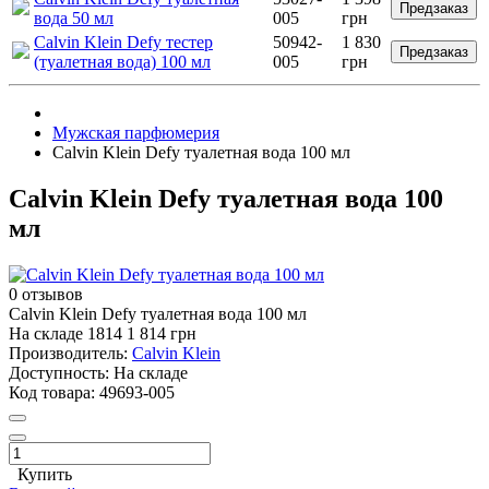
Предзаказ
вода 50 мл
005
грн
Calvin Klein Defy тестер
50942-
1 830
Предзаказ
(туалетная вода) 100 мл
005
грн
Мужская парфюмерия
Calvin Klein Defy туалетная вода 100 мл
Calvin Klein Defy туалетная вода 100
мл
0 отзывов
Calvin Klein Defy туалетная вода 100 мл
На складе
1814
1 814 грн
Производитель:
Calvin Klein
Доступность:
На складе
Код товара:
49693-005
Купить