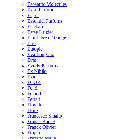
Escentric Molecules
Espri Parfum
Esprit
Essential Parfums
Esteban
Estee Lauder
Etat Libre d'Orange
Etro
Eutopie
Eva Longoria
Evis
Evody Parfums
Ex Nihilo
Exte
FCUK
Fendi
Feraud
Ferrari
Floraiku
Floris
Francesco Smalto
Franck Boclet
Franck Olivier
Frapin
Frederic Malle