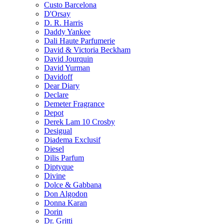
Custo Barcelona
D'Orsay
D. R. Harris
Daddy Yankee
Dali Haute Parfumerie
David & Victoria Beckham
David Jourquin
David Yurman
Davidoff
Dear Diary
Declare
Demeter Fragrance
Depot
Derek Lam 10 Crosby
Desigual
Diadema Exclusif
Diesel
Dilis Parfum
Diptyque
Divine
Dolce & Gabbana
Don Algodon
Donna Karan
Dorin
Dr. Gritti