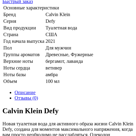
Быстрый заказ
Основные характеристики
Бренд
Calvin Klein
Серия
Defy
Вид продукции
Туалетная вода
Страна
США
Год начала выпуска
2021
Пол
Для мужчин
Группы ароматов
Древесные, Фужерные
Верхние ноты
бергамот, лаванда
Ноты сердца
ветивер
Ноты базы
амбра
Объем
100 мл
Описание
Отзывы (0)
Calvin Klein Defy
Новая туалетная вода для активного образа жизни Calvin Klein
Defy, создана для моментов максимального напряжения, когда
вам просто необходимо не расслабляться. Одеколон