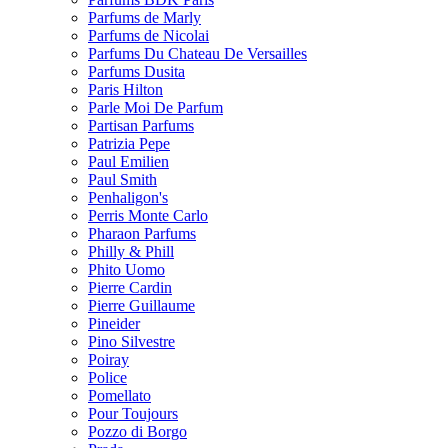
Parfums de Marly
Parfums de Nicolai
Parfums Du Chateau De Versailles
Parfums Dusita
Paris Hilton
Parle Moi De Parfum
Partisan Parfums
Patrizia Pepe
Paul Emilien
Paul Smith
Penhaligon's
Perris Monte Carlo
Pharaon Parfums
Philly & Phill
Phito Uomo
Pierre Cardin
Pierre Guillaume
Pineider
Pino Silvestre
Poiray
Police
Pomellato
Pour Toujours
Pozzo di Borgo