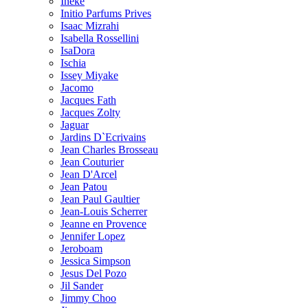
Ineke
Initio Parfums Prives
Isaac Mizrahi
Isabella Rossellini
IsaDora
Ischia
Issey Miyake
Jacomo
Jacques Fath
Jacques Zolty
Jaguar
Jardins D`Ecrivains
Jean Charles Brosseau
Jean Couturier
Jean D'Arcel
Jean Patou
Jean Paul Gaultier
Jean-Louis Scherrer
Jeanne en Provence
Jennifer Lopez
Jeroboam
Jessica Simpson
Jesus Del Pozo
Jil Sander
Jimmy Choo