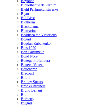
Beyonce
Bibliotheque de Parfum
Biehl Parfumkunstwerke
Bijan
Bill Blass
Biotherm
Blackglama
Blumarine
Boadicea the Victorious
Bogart
Bogdan Zubchenko
Bois 1920
Bon Parfumeur
Bond No.9
Bottega Profumiera
Bottega Veneta
Boucheron
Brecourt
Brioni
Britney Spears
Brooks Brothers
Bruno Banani
Brut
Burberry
Bvlgari