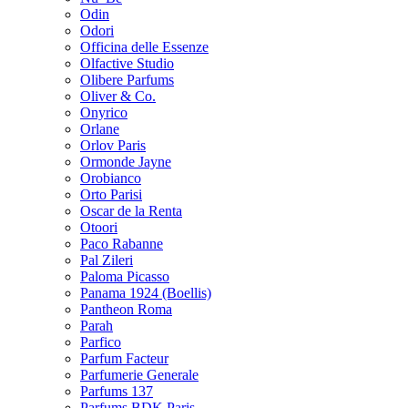
Odin
Odori
Officina delle Essenze
Olfactive Studio
Olibere Parfums
Oliver & Co.
Onyrico
Orlane
Orlov Paris
Ormonde Jayne
Orobianco
Orto Parisi
Oscar de la Renta
Otoori
Paco Rabanne
Pal Zileri
Paloma Picasso
Panama 1924 (Boellis)
Pantheon Roma
Parah
Parfico
Parfum Facteur
Parfumerie Generale
Parfums 137
Parfums BDK Paris