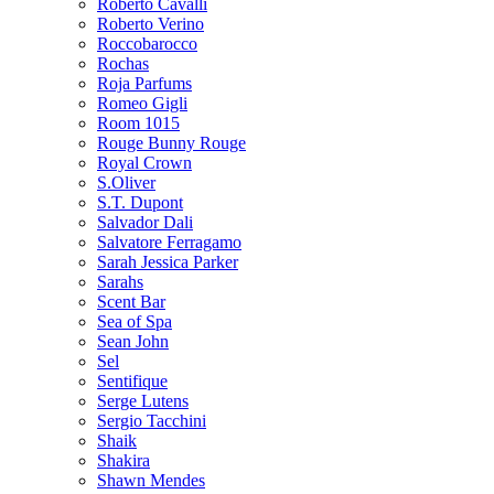
Roberto Cavalli
Roberto Verino
Roccobarocco
Rochas
Roja Parfums
Romeo Gigli
Room 1015
Rouge Bunny Rouge
Royal Crown
S.Oliver
S.T. Dupont
Salvador Dali
Salvatore Ferragamo
Sarah Jessica Parker
Sarahs
Scent Bar
Sea of Spa
Sean John
Sel
Sentifique
Serge Lutens
Sergio Tacchini
Shaik
Shakira
Shawn Mendes