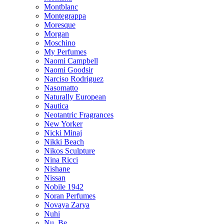
Montblanc
Montegrappa
Moresque
Morgan
Moschino
My Perfumes
Naomi Campbell
Naomi Goodsir
Narciso Rodriguez
Nasomatto
Naturally European
Nautica
Neotantric Fragrances
New Yorker
Nicki Minaj
Nikki Beach
Nikos Sculpture
Nina Ricci
Nishane
Nissan
Nobile 1942
Noran Perfumes
Novaya Zarya
Nuhi
Nu_Be