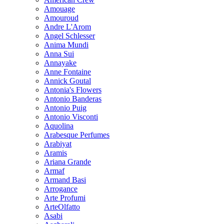
Amouage
Amouroud
Andre L'Arom
Angel Schlesser
Anima Mundi
Anna Sui
Annayake
Anne Fontaine
Annick Goutal
Antonia's Flowers
Antonio Banderas
Antonio Puig
Antonio Visconti
Aquolina
Arabesque Perfumes
Arabiyat
Aramis
Ariana Grande
Armaf
Armand Basi
Arrogance
Arte Profumi
ArteOlfatto
Asabi