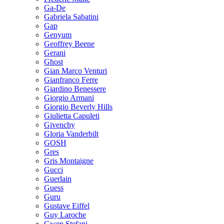
Ga-De
Gabriela Sabatini
Gap
Genyum
Geoffrey Beene
Gerani
Ghost
Gian Marco Venturi
Gianfranco Ferre
Giardino Benessere
Giorgio Armani
Giorgio Beverly Hills
Giulietta Capuleti
Givenchy
Gloria Vanderbilt
GOSH
Gres
Gris Montaigne
Gucci
Guerlain
Guess
Guru
Gustave Eiffel
Guy Laroche
Gwen Stefani