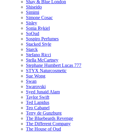
Shay & Blue London
Shiseido
Simimi
Simone Cosac
Sisley
Sonia Rykiel
SoOud
Sospiro Perfumes
Stacked Style
Starck
Stefano Ricci
Stella McCartney
Stephane Humbert Lucas 777
STYX Naturсosmetic
Sue Wong
Swan
Swarovski
Syed Junaid Alam
Taylor Swift
Ted Lapidus
Teo Cabanel
Terry de Gunzburg
The Bluebeards Revenge
The Different Company
The House of Oud