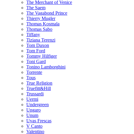
The Merchant of Venice
The Saem
The Vagabond Prince
Thierry Mugler
Thomas Kosmala
Thomas Sabo
Tiffany
Tiziana Terenzi
Tom Daxon
Tom Ford
Tommy Hilfiger
Toni Gard
Tonino Lamborghini
Torrente
Tous
True Religion
Truefitt&Hill
Trussardi
Uermi
Undergreen
Ungaro
Unum
Uvas Frescas
V Canto
Valentino