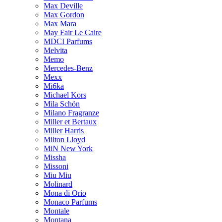
Max Deville
Max Gordon
Max Mara
May Fair Le Caire
MDCI Parfums
Melvita
Memo
Mercedes-Benz
Mexx
Mi6ka
Michael Kors
Mila Schön
Milano Fragranze
Miller et Bertaux
Miller Harris
Milton Lloyd
MiN New York
Missha
Missoni
Miu Miu
Molinard
Mona di Orio
Monaco Parfums
Montale
Montana