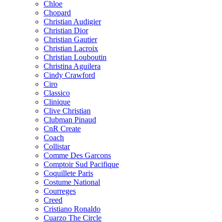
Chloe
Chopard
Christian Audigier
Christian Dior
Christian Gautier
Christian Lacroix
Christian Louboutin
Christina Aguilera
Cindy Crawford
Ciro
Classico
Clinique
Clive Christian
Clubman Pinaud
CnR Create
Coach
Collistar
Comme Des Garcons
Comptoir Sud Pacifique
Coquillete Paris
Costume National
Courreges
Creed
Cristiano Ronaldo
Cuarzo The Circle