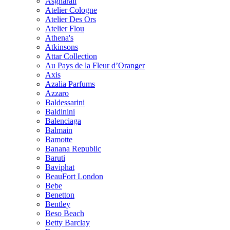
Asgharali
Atelier Cologne
Atelier Des Ors
Atelier Flou
Athena's
Atkinsons
Attar Collection
Au Pays de la Fleur d’Oranger
Axis
Azalia Parfums
Azzaro
Baldessarini
Baldinini
Balenciaga
Balmain
Bamotte
Banana Republic
Baruti
Baviphat
BeauFort London
Bebe
Benetton
Bentley
Beso Beach
Betty Barclay