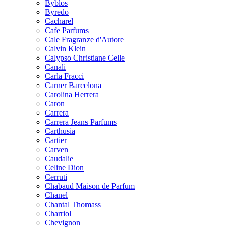
Byblos
Byredo
Cacharel
Cafe Parfums
Cale Fragranze d'Autore
Calvin Klein
Calypso Christiane Celle
Canali
Carla Fracci
Carner Barcelona
Carolina Herrera
Caron
Carrera
Carrera Jeans Parfums
Carthusia
Cartier
Carven
Caudalie
Celine Dion
Cerruti
Chabaud Maison de Parfum
Chanel
Chantal Thomass
Charriol
Chevignon