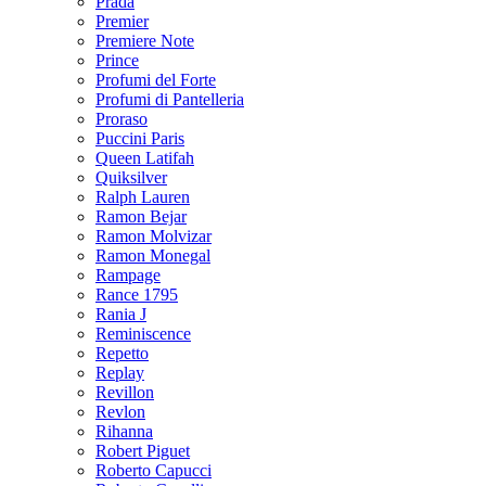
Prada
Premier
Premiere Note
Prince
Profumi del Forte
Profumi di Pantelleria
Proraso
Puccini Paris
Queen Latifah
Quiksilver
Ralph Lauren
Ramon Bejar
Ramon Molvizar
Ramon Monegal
Rampage
Rance 1795
Rania J
Reminiscence
Repetto
Replay
Revillon
Revlon
Rihanna
Robert Piguet
Roberto Capucci