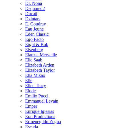
Dr. Nona
Dsquared2
Ducati
Dzintars
E. Coudray
Eau Jeune
Eden Classic
Ego Facto
Eight & Bob
Eisenberg
Elanzia Merveille
Elie Saab
Elizabeth Arden
Elizabeth Taylor
Ella Mikao
Elle
Ellen Tracy
Elode
Emilio Pucci
Emmanuel Levain
Emper
Enrique Iglesias
Eon Productions
Ermenegildo Zegna
Escada