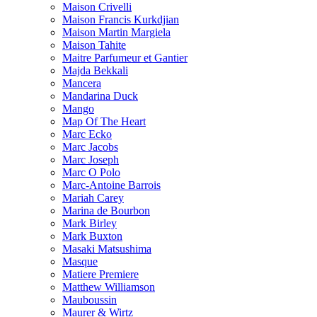
Maison Crivelli
Maison Francis Kurkdjian
Maison Martin Margiela
Maison Tahite
Maitre Parfumeur et Gantier
Majda Bekkali
Mancera
Mandarina Duck
Mango
Map Of The Heart
Marc Ecko
Marc Jacobs
Marc Joseph
Marc O Polo
Marc-Antoine Barrois
Mariah Carey
Marina de Bourbon
Mark Birley
Mark Buxton
Masaki Matsushima
Masque
Matiere Premiere
Matthew Williamson
Mauboussin
Maurer & Wirtz