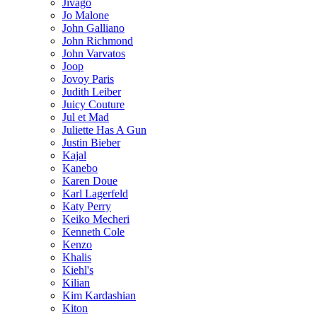
Jivago
Jo Malone
John Galliano
John Richmond
John Varvatos
Joop
Jovoy Paris
Judith Leiber
Juicy Couture
Jul et Mad
Juliette Has A Gun
Justin Bieber
Kajal
Kanebo
Karen Doue
Karl Lagerfeld
Katy Perry
Keiko Mecheri
Kenneth Cole
Kenzo
Khalis
Kiehl's
Kilian
Kim Kardashian
Kiton