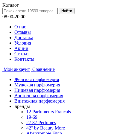
Каталог
08:00-20:00
О нас
Отзывы
Доставка
Условия
Aкции
Статьи
Контакты
Мой аккаунт
Сравнение
Женская парфюмерия
Мужская парфюмерия
Нишевая парфюмерия
Восточная парфюмерия
Винтажная парфюмерия
Бренды
12 Parfumeurs Francais
19-69
27 87 Perfumes
42° by Beauty More
Abercrombie Fitch