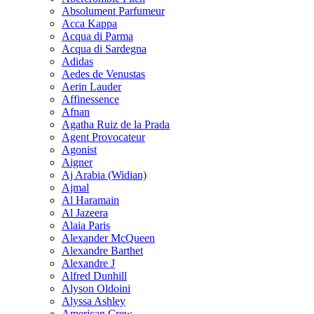
Absolument Parfumeur
Acca Kappa
Acqua di Parma
Acqua di Sardegna
Adidas
Aedes de Venustas
Aerin Lauder
Affinessence
Afnan
Agatha Ruiz de la Prada
Agent Provocateur
Agonist
Aigner
Aj Arabia (Widian)
Ajmal
Al Haramain
Al Jazeera
Alaia Paris
Alexander McQueen
Alexandre Barthet
Alexandre J
Alfred Dunhill
Alyson Oldoini
Alyssa Ashley
American Crew