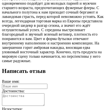
одновременно подойдет для молодых парней и мужчин
старшего возраста, предпочитающих фужерные флеры. С
начального полутона к нам приходит сочный бергамот и
лавандовая страсть, перед которой невозможно устоять. Как
всегда, легендарная торговая марка из Европы представила
очередной шедевр в разгар сезона, а значит его ждёт
оглушительный успех. С середины выстреливает
благородный и звучный зеленый ветивер, плотность его
понравится и вам. Цвет и форма бутылки отвечают
внутреннему наполнению и настроению композиции. На
завершении горит амбровая накидка, вносящая едва
уловимый восточный характер. Конечно, путь продукта на
мировую сцену только начинается, но перспективы у него
самые радужные.
Написать отзыв
Ваше имя:
Достоинства:
Недостатки: