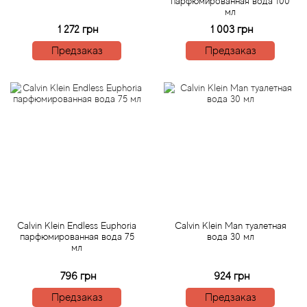
парфюмированная вода 100
Arte Profumi
мл
1 272 грн
1 003 грн
ArteOlfatto
Предзаказ
Предзаказ
Asabi
Asgharali
Atelier Cologne
Atelier Des Ors
Atelier Flou
Calvin Klein Endless Euphoria
Calvin Klein Man туалетная
парфюмированная вода 75
вода 30 мл
Athena's
мл
796 грн
924 грн
Atkinsons
Предзаказ
Предзаказ