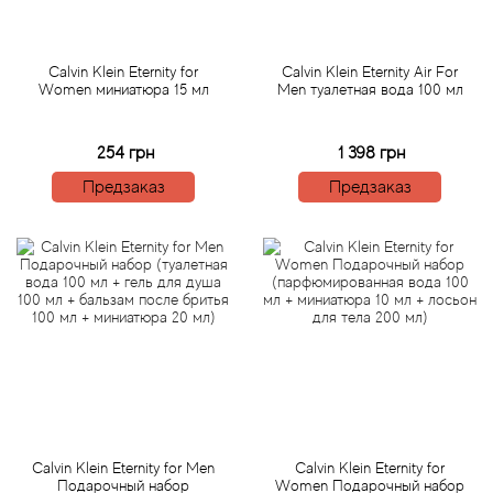
Betty Barclay
Beyonce
Calvin Klein Eternity for
Calvin Klein Eternity Air For
Women миниатюра 15 мл
Men туалетная вода 100 мл
Bibliotheque de Parfum
254 грн
1 398 грн
Biehl Parfumkunstwerke
Предзаказ
Предзаказ
Bijan
Bill Blass
Biotherm
Blackglama
Blumarine
Calvin Klein Eternity for Men
Calvin Klein Eternity for
Подарочный набор
Women Подарочный набор