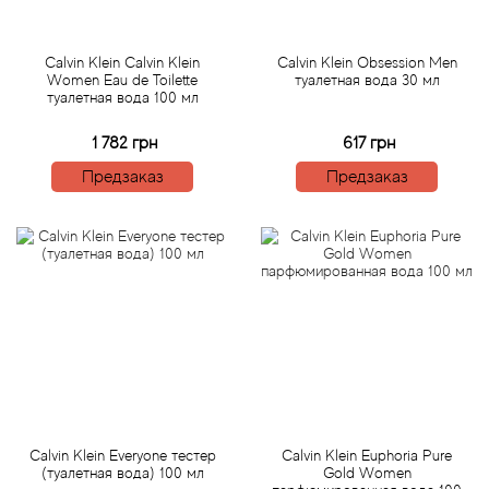
Antonio Visconti
Aquolina
Calvin Klein Calvin Klein
Calvin Klein Obsession Men
Women Eau de Toilette
туалетная вода 30 мл
туалетная вода 100 мл
Arabesque Perfumes
1 782 грн
617 грн
Arabiyat
Предзаказ
Предзаказ
Aramis
Ariana Grande
Armaf
Armand Basi
Arrogance
Calvin Klein Everyone тестер
Calvin Klein Euphoria Pure
(туалетная вода) 100 мл
Gold Women