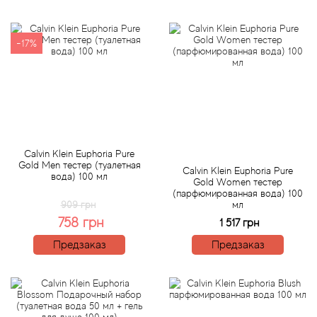
Attar Collection
Au Pays de la Fleur d’Oranger
-17%
Axis
Azalia Parfums
Azzaro
Calvin Klein Euphoria Pure
Gold Men тестер (туалетная
Calvin Klein Euphoria Pure
вода) 100 мл
Baldessarini
Gold Women тестер
(парфюмированная вода) 100
909 грн
мл
Baldinini
758 грн
1 517 грн
Предзаказ
Предзаказ
Balenciaga
Balmain