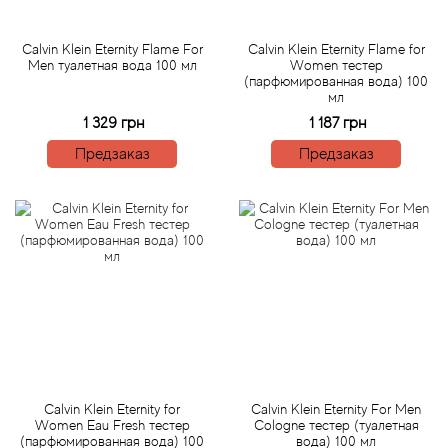
Acqua di Parma
Calvin Klein Eternity Flame For
Calvin Klein Eternity Flame for
Men туалетная вода 100 мл
Women тестер
(парфюмированная вода) 100
Acqua di Sardegna
мл
1 329 грн
1 187 грн
Adidas
Предзаказ
Предзаказ
Aedes de Venustas
Aerin Lauder
Affinessence
Afnan
Agatha Ruiz de la Prada
Calvin Klein Eternity for
Calvin Klein Eternity For Men
Women Eau Fresh тестер
Cologne тестер (туалетная
(парфюмированная вода) 100
вода) 100 мл
Agent Provocateur