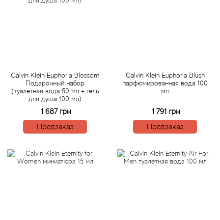
Bamotte
Banana Republic
Baruti
Calvin Klein Euphoria Blossom
Calvin Klein Euphoria Blush
Baviphat
Подарочный набор
парфюмированная вода 100
(туалетная вода 50 мл + гель
мл
для душа 100 мл)
BeauFort London
1 687 грн
1 791 грн
Предзаказ
Предзаказ
Bebe
Benetton
Bentley
Beso Beach