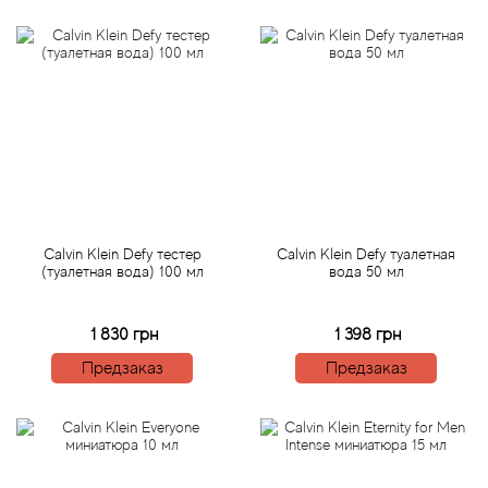
Alexandre Barthet
Alexandre J
Alfred Dunhill
Alyson Oldoini
Alyssa Ashley
Calvin Klein Defy тестер
Calvin Klein Defy туалетная
American Crew
(туалетная вода) 100 мл
вода 50 мл
Amouage
1 830 грн
1 398 грн
Предзаказ
Предзаказ
Amouroud
Andre L'Arom