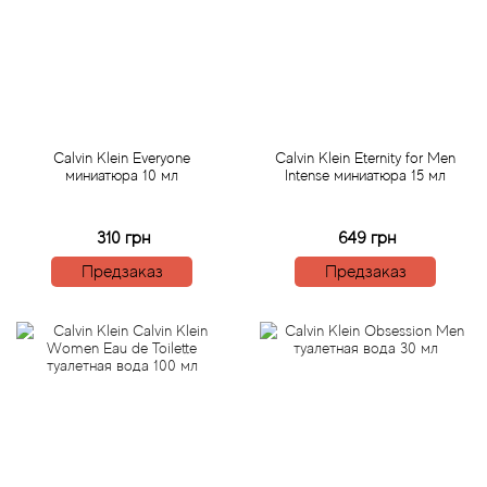
Angel Schlesser
Anima Mundi
Anna Sui
Calvin Klein Everyone
Calvin Klein Eternity for Men
Annayake
миниатюра 10 мл
Intense миниатюра 15 мл
Anne Fontaine
310 грн
649 грн
Предзаказ
Предзаказ
Annick Goutal
Antonia's Flowers
Antonio Banderas
Antonio Puig