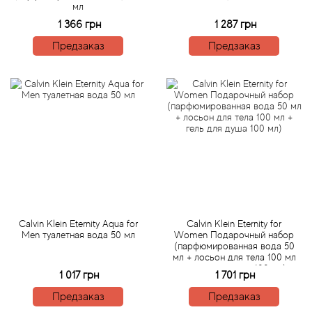
мл
1 366 грн
1 287 грн
Agonist
Предзаказ
Предзаказ
Aigner
Aj Arabia (Widian)
Ajmal
Al Haramain
Al Jazeera
Calvin Klein Eternity Aqua for
Calvin Klein Eternity for
Men туалетная вода 50 мл
Women Подарочный набор
Alaia Paris
(парфюмированная вода 50
мл + лосьон для тела 100 мл
+ гель для душа 100 мл)
1 017 грн
1 701 грн
Alexander McQueen
Предзаказ
Предзаказ