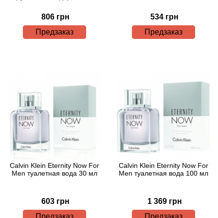
Bamotte
806 грн
534 грн
Banana Republic
Предзаказ
Предзаказ
Baruti
Baviphat
BeauFort London
Bebe
Benetton
Calvin Klein Eternity Now For
Calvin Klein Eternity Now For
Men туалетная вода 30 мл
Men туалетная вода 100 мл
Bentley
Beso Beach
603 грн
1 369 грн
Предзаказ
Предзаказ