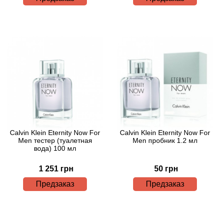
Betty Barclay
Beyonce
Bibliotheque de Parfum
Biehl Parfumkunstwerke
Bijan
Bill Blass
Calvin Klein Eternity Now For
Calvin Klein Eternity Now For
Men тестер (туалетная
Men пробник 1.2 мл
вода) 100 мл
Biotherm
1 251 грн
50 грн
Blackglama
Предзаказ
Предзаказ
Blumarine