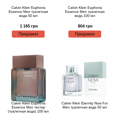
Attar Collection
Calvin Klein Euphoria
Calvin Klein Euphoria
Essence Men туалетная
Essence Men туалетная
Au Pays de la Fleur d’Oranger
вода 50 мл
вода 100 мл
1 165 грн
804 грн
Axis
Предзаказ
Предзаказ
Azalia Parfums
Azzaro
Baldessarini
Baldinini
Balenciaga
Balmain
Calvin Klein Euphoria
Calvin Klein Eternity Now For
Essence Men тестер
Men туалетная вода 50 мл
(туалетная вода) 100 мл