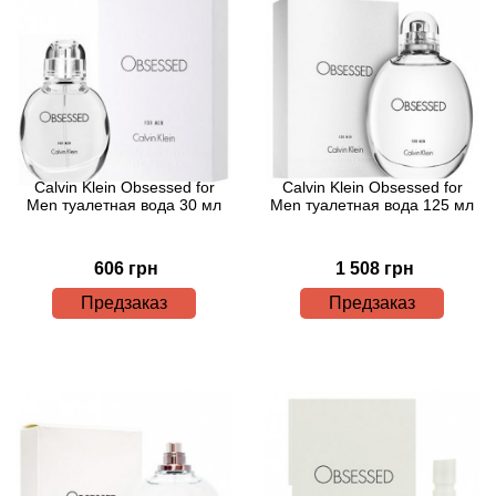
Antonio Visconti
Aquolina
Arabesque Perfumes
Arabiyat
Calvin Klein Obsessed for
Calvin Klein Obsessed for
Men туалетная вода 30 мл
Men туалетная вода 125 мл
Aramis
606 грн
1 508 грн
Ariana Grande
Предзаказ
Предзаказ
Armaf
Armand Basi
Arrogance