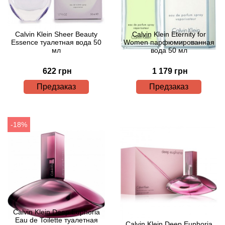
Acqua di Parma
Calvin Klein Sheer Beauty
Calvin Klein Eternity for
Essence туалетная вода 50
Women парфюмированная
Acqua di Sardegna
мл
вода 50 мл
622 грн
1 179 грн
Adidas
Предзаказ
Предзаказ
Aedes de Venustas
Aerin Lauder
-18%
Affinessence
Afnan
Agatha Ruiz de la Prada
Calvin Klein Deep Euphoria
Eau de Toilette туалетная
Agent Provocateur
Calvin Klein Deep Euphoria