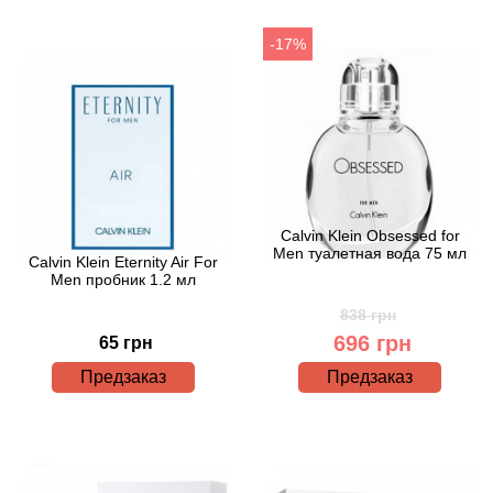
Angel Schlesser
-17%
Anima Mundi
Anna Sui
Annayake
Anne Fontaine
Calvin Klein Obsessed for
Men туалетная вода 75 мл
Calvin Klein Eternity Air For
Annick Goutal
Men пробник 1.2 мл
838 грн
Antonia's Flowers
696 грн
65 грн
Предзаказ
Предзаказ
Antonio Banderas
Antonio Puig