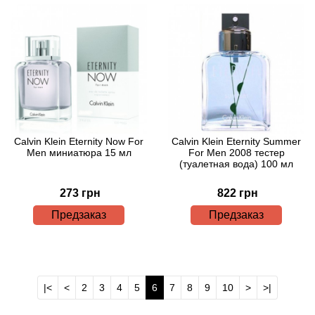
Boadicea the Victorious
Bogart
Bogdan Zubchenko
Bois 1920
Calvin Klein Eternity Now For
Calvin Klein Eternity Summer
Bon Parfumeur
Men миниатюра 15 мл
For Men 2008 тестер
(туалетная вода) 100 мл
Bond No.9
273 грн
822 грн
Предзаказ
Предзаказ
Bottega Profumiera
Bottega Veneta
|<
<
2
3
4
5
6
7
8
9
10
>
>|
Boucheron