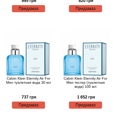
Alexandre Barthet
995 грн
820 грн
Предзаказ
Предзаказ
Alexandre J
Alfred Dunhill
Alyson Oldoini
Alyssa Ashley
American Crew
Amouage
Calvin Klein Eternity Air For
Calvin Klein Eternity Air For
Men туалетная вода 30 мл
Men тестер (туалетная
вода) 100 мл
Amouroud
737 грн
1 652 грн
Andre L'Arom
Предзаказ
Предзаказ