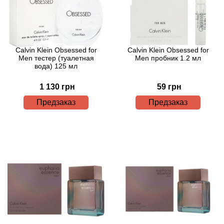
Arte Profumi
ArteOlfatto
Calvin Klein Obsessed for
Calvin Klein Obsessed for
Asabi
Men тестер (туалетная
Men пробник 1.2 мл
вода) 125 мл
Asgharali
1 130 грн
59 грн
Предзаказ
Предзаказ
Atelier Cologne
Atelier Des Ors
Atelier Flou
Athena's
Atkinsons