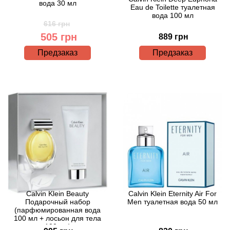
вода 30 мл
Eau de Toilette туалетная
вода 100 мл
Agonist
616 грн
505 грн
889 грн
Aigner
Предзаказ
Предзаказ
Aj Arabia (Widian)
Ajmal
Al Haramain
Al Jazeera
Alaia Paris
Calvin Klein Beauty
Calvin Klein Eternity Air For
Подарочный набор
Men туалетная вода 50 мл
Alexander McQueen
(парфюмированная вода
100 мл + лосьон для тела
100 мл)