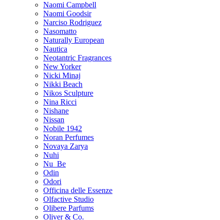
Naomi Campbell
Naomi Goodsir
Narciso Rodriguez
Nasomatto
Naturally European
Nautica
Neotantric Fragrances
New Yorker
Nicki Minaj
Nikki Beach
Nikos Sculpture
Nina Ricci
Nishane
Nissan
Nobile 1942
Noran Perfumes
Novaya Zarya
Nuhi
Nu_Be
Odin
Odori
Officina delle Essenze
Olfactive Studio
Olibere Parfums
Oliver & Co.