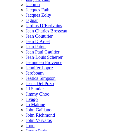
Jacomo
Jacques Fath
Jacques Zolty
Jaguar
Jardins D`Ecrivains
Jean Charles Brosseau
Jean Couturier
Jean D'Arcel
Jean Patou
Jean Paul Gaultier
Jean-Louis Scherrer
Jeanne en Provence
Jennifer Lopez
Jeroboam
Jessica Simpson
Jesus Del Pozo
Jil Sander
Jimmy Choo
Jivago
Jo Malone
John Galliano
John Richmond
John Varvatos
Joop
Jovoy Paris