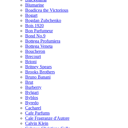
Blumarine
Boadicea the Victorious
Bogart
Bogdan Zubchenko
Bois 1920
Bon Parfumeur
Bond No.9
Bottega Profumiera
Bottega Veneta
Boucheron
Brecourt
Brioni
Britney Spears
Brooks Brothers
Bruno Banani
Brut
Burberry
Bvlgari
Byblos
Byredo
Cacharel
Cafe Parfums
Cale Fragranze d'Autore
Calvin Klein