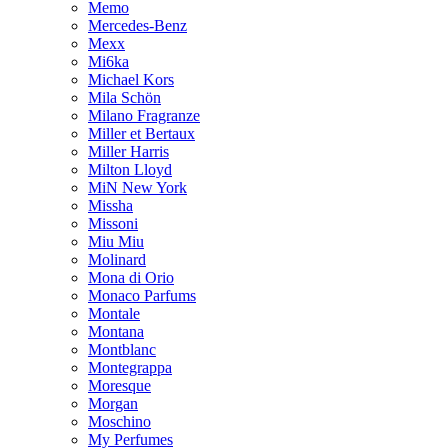
Memo
Mercedes-Benz
Mexx
Mi6ka
Michael Kors
Mila Schön
Milano Fragranze
Miller et Bertaux
Miller Harris
Milton Lloyd
MiN New York
Missha
Missoni
Miu Miu
Molinard
Mona di Orio
Monaco Parfums
Montale
Montana
Montblanc
Montegrappa
Moresque
Morgan
Moschino
My Perfumes