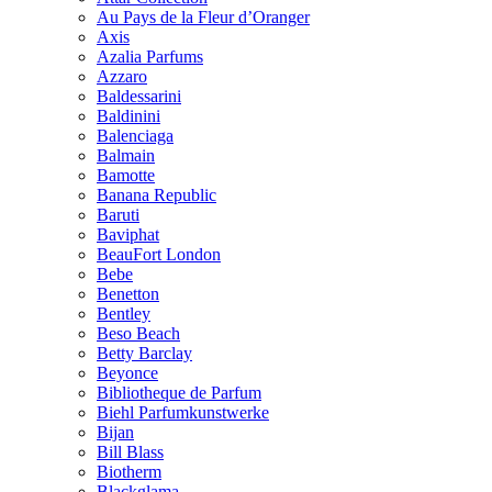
Au Pays de la Fleur d’Oranger
Axis
Azalia Parfums
Azzaro
Baldessarini
Baldinini
Balenciaga
Balmain
Bamotte
Banana Republic
Baruti
Baviphat
BeauFort London
Bebe
Benetton
Bentley
Beso Beach
Betty Barclay
Beyonce
Bibliotheque de Parfum
Biehl Parfumkunstwerke
Bijan
Bill Blass
Biotherm
Blackglama