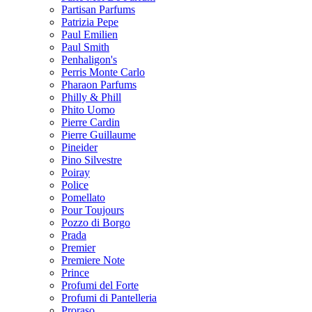
Partisan Parfums
Patrizia Pepe
Paul Emilien
Paul Smith
Penhaligon's
Perris Monte Carlo
Pharaon Parfums
Philly & Phill
Phito Uomo
Pierre Cardin
Pierre Guillaume
Pineider
Pino Silvestre
Poiray
Police
Pomellato
Pour Toujours
Pozzo di Borgo
Prada
Premier
Premiere Note
Prince
Profumi del Forte
Profumi di Pantelleria
Proraso