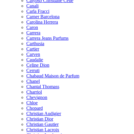
Calypso Christiane Celle
Canali
Carla Fracci
Carner Barcelona
Carolina Herrera
Caron
Carrera
Carrera Jeans Parfums
Carthusia
Cartier
Carven
Caudalie
Celine Dion
Cerruti
Chabaud Maison de Parfum
Chanel
Chantal Thomass
Charriol
Chevignon
Chloe
Chopard
Christian Audigier
Christian Dior
Christian Gautier
Christian Lacroix