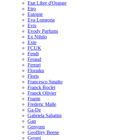
Etat Libre d'Orange
Etro
Eutopie
Eva Longoria
Evis
Evody Parfums
Ex Nihilo
Exte
FCUK
Fendi
Feraud
Ferrari
Floraiku
Floris
Francesco Smalto
Franck Boclet
Franck Olivier
Frapin
Frederic Malle
Ga-De
Gabriela Sabatini
Gap
Genyum
Geoffrey Beene
Gerani