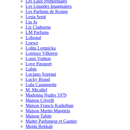
Les Eaux Primordiales
Les Liquides Imaginaires
Les Parfums de Rosine
Lesia Semi
Liu Jo
Liz Claiborne
LM Parfums
Lobogal
Loewe
Lolita Lempicka
Lorenzo Villoresi
Louis Vuitton
Love Passport
Lubin
Luciano Soprani
Lucky Brand
Lulu Castagnette
M. Micallef
Madonna Nudes 1979
Maison Crivelli
Maison Francis Kurkdjian
Maison Martin Margiela
Maison Tahite
Maitre Parfumeur et Gantier
Majda Bekkali