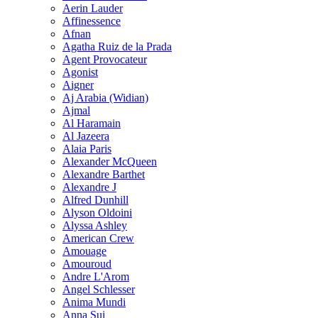
Aerin Lauder
Affinessence
Afnan
Agatha Ruiz de la Prada
Agent Provocateur
Agonist
Aigner
Aj Arabia (Widian)
Ajmal
Al Haramain
Al Jazeera
Alaia Paris
Alexander McQueen
Alexandre Barthet
Alexandre J
Alfred Dunhill
Alyson Oldoini
Alyssa Ashley
American Crew
Amouage
Amouroud
Andre L'Arom
Angel Schlesser
Anima Mundi
Anna Sui