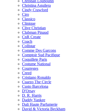
Christian Louboutin
Christina Aguilera
Cindy Crawford
Ciro
Classico
Clinique
Clive Christian
Clubman Pinaud
CnR Create
Coach
Collistar
Comme Des Garcons
Comptoir Sud Pacifique
Coquillete Paris
Costume National
Courreges
Creed
Cristiano Ronaldo
Cuarzo The Circle
Custo Barcelona
D'Orsay
D. R. Harris
Daddy Yankee
Dali Haute Parfumerie
David & Victoria Beckham