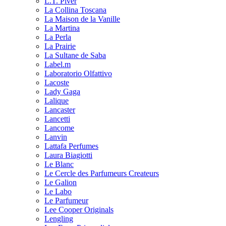
L.T. Piver
La Collina Toscana
La Maison de la Vanille
La Martina
La Perla
La Prairie
La Sultane de Saba
Label.m
Laboratorio Olfattivo
Lacoste
Lady Gaga
Lalique
Lancaster
Lancetti
Lancome
Lanvin
Lattafa Perfumes
Laura Biagiotti
Le Blanc
Le Cercle des Parfumeurs Createurs
Le Galion
Le Labo
Le Parfumeur
Lee Cooper Originals
Lengling