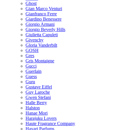
Ghost
Gian Marco Venturi
Gianfranco Ferre
Giardino Benessere
Giorgio Armani
Giorgio Beverly Hills
Giulietta Capuleti
Givenchy
Gloria Vanderbilt
GOSH
Gres
Gris Montaigne
Gucci
Guerlain
Guess
Guru
Gustave Eiffel
Guy Laroche
Gwen Stefani
Halle Berry
Halston
Hanae Mori
Harajuku Lovers
Haute Fragrance Company
Hayari Parfums