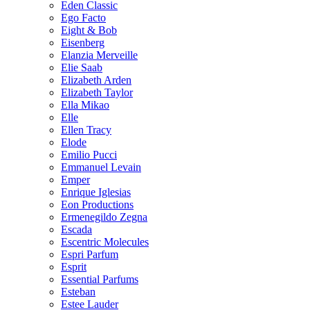
Eden Classic
Ego Facto
Eight & Bob
Eisenberg
Elanzia Merveille
Elie Saab
Elizabeth Arden
Elizabeth Taylor
Ella Mikao
Elle
Ellen Tracy
Elode
Emilio Pucci
Emmanuel Levain
Emper
Enrique Iglesias
Eon Productions
Ermenegildo Zegna
Escada
Escentric Molecules
Espri Parfum
Esprit
Essential Parfums
Esteban
Estee Lauder