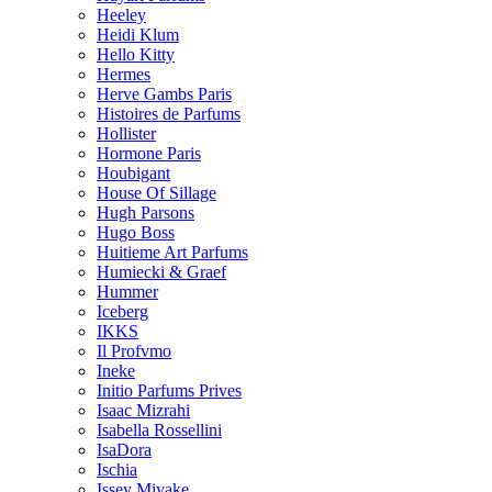
Heeley
Heidi Klum
Hello Kitty
Hermes
Herve Gambs Paris
Histoires de Parfums
Hollister
Hormone Paris
Houbigant
House Of Sillage
Hugh Parsons
Hugo Boss
Huitieme Art Parfums
Humiecki & Graef
Hummer
Iceberg
IKKS
Il Profvmo
Ineke
Initio Parfums Prives
Isaac Mizrahi
Isabella Rossellini
IsaDora
Ischia
Issey Miyake