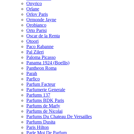
Onyrico
Orlane
Orlov Paris
Ormonde Jayne
Orobianco
Orto Parisi
Oscar de la Renta
Otoori
Paco Rabanne
Pal Zileri
Paloma Picasso
Panama 1924 (Boellis)
Pantheon Roma
Parah
Parfico
Parfum Facteur
Parfumerie Generale
Parfums 137
Parfums BDK Paris
Parfums de Marly
Parfums de Nicolai
Parfums Du Chateau De Versailles
Parfums Dusita
Paris Hilton
Parle Moi De Parfum