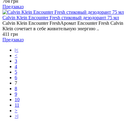
704 грн
Предзаказ
Calvin Klein Encounter Fresh стиковый дезодорант 75 мл
Calvin Klein Encounter FreshАромат Encounter Fresh Calvin
Klein сочетает в себе живительную энергию ..
411 грн
Предзаказ
|<
<
3
4
5
6
7
8
9
10
11
>
>|