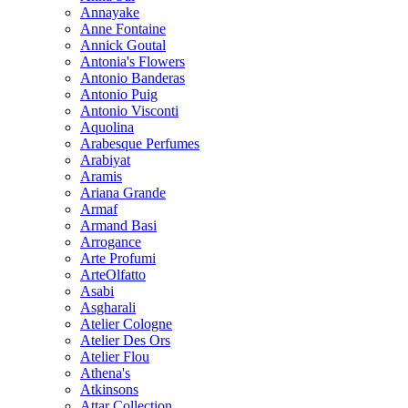
Annayake
Anne Fontaine
Annick Goutal
Antonia's Flowers
Antonio Banderas
Antonio Puig
Antonio Visconti
Aquolina
Arabesque Perfumes
Arabiyat
Aramis
Ariana Grande
Armaf
Armand Basi
Arrogance
Arte Profumi
ArteOlfatto
Asabi
Asgharali
Atelier Cologne
Atelier Des Ors
Atelier Flou
Athena's
Atkinsons
Attar Collection