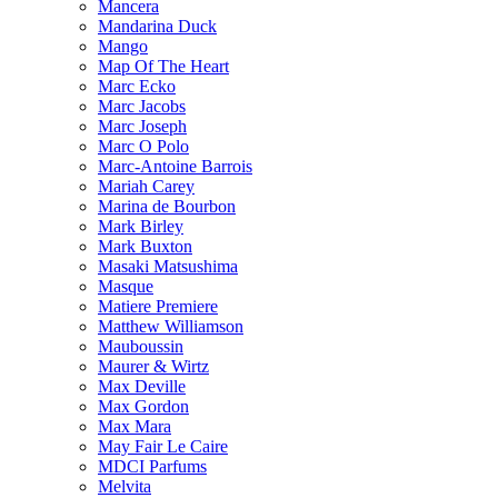
Mancera
Mandarina Duck
Mango
Map Of The Heart
Marc Ecko
Marc Jacobs
Marc Joseph
Marc O Polo
Marc-Antoine Barrois
Mariah Carey
Marina de Bourbon
Mark Birley
Mark Buxton
Masaki Matsushima
Masque
Matiere Premiere
Matthew Williamson
Mauboussin
Maurer & Wirtz
Max Deville
Max Gordon
Max Mara
May Fair Le Caire
MDCI Parfums
Melvita