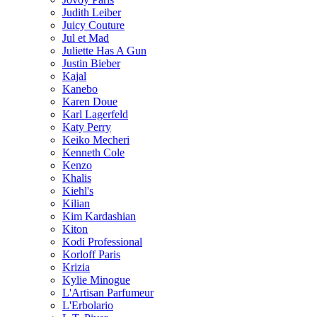
Judith Leiber
Juicy Couture
Jul et Mad
Juliette Has A Gun
Justin Bieber
Kajal
Kanebo
Karen Doue
Karl Lagerfeld
Katy Perry
Keiko Mecheri
Kenneth Cole
Kenzo
Khalis
Kiehl's
Kilian
Kim Kardashian
Kiton
Kodi Professional
Korloff Paris
Krizia
Kylie Minogue
L'Artisan Parfumeur
L'Erbolario