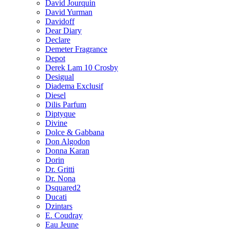
David Jourquin
David Yurman
Davidoff
Dear Diary
Declare
Demeter Fragrance
Depot
Derek Lam 10 Crosby
Desigual
Diadema Exclusif
Diesel
Dilis Parfum
Diptyque
Divine
Dolce & Gabbana
Don Algodon
Donna Karan
Dorin
Dr. Gritti
Dr. Nona
Dsquared2
Ducati
Dzintars
E. Coudray
Eau Jeune