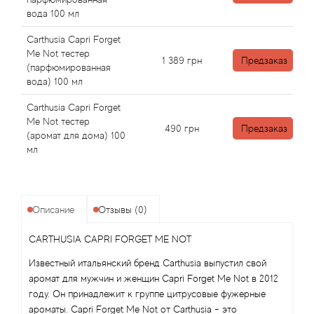
Angel Schlesser
вода 100 мл
Anima Mundi
Carthusia Capri Forget
Me Not тестер
1 389
грн
Предзаказ
(парфюмированная
Anna Sui
вода) 100 мл
Annayake
Carthusia Capri Forget
Me Not тестер
490
грн
Предзаказ
(аромат для дома) 100
Anne Fontaine
мл
Annick Goutal
Описание
Отзывы (0)
Antonia's Flowers
CARTHUSIA CAPRI FORGET ME NOT
Antonio Banderas
Известный итальянский бренд Carthusia выпустил свой
аромат для мужчин и женщин Capri Forget Me Not в 2012
Antonio Puig
году. Он принадлежит к группе цитрусовые фужерные
ароматы. Capri Forget Me Not от Carthusia - это