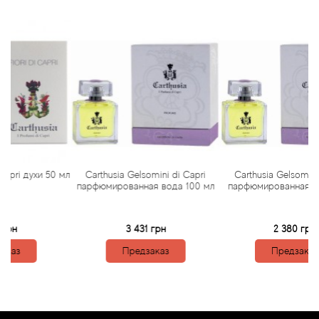
Arte Profumi
ArteOlfatto
Asabi
Asgharali
Atelier Cologne
ухи 50 мл
Carthusia Gelsomini di Capri
Carthusia Gelsomini di Capr
Atelier Des Ors
парфюмированная вода 100 мл
парфюмированная вода 50 
Atelier Flou
3 431 грн
2 380 грн
Предзаказ
Предзаказ
Athena's
Atkinsons