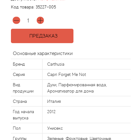
Код товара:
35227-005
Agonist
Aigner
ПРЕДЗАКАЗ
Aj Arabia (Widian)
Основные характеристики
Ajmal
Бренд
Carthusia
Серия
Capri Forget Me Not
Al Haramain
Вид
Духи, Парфюмированная вода,
продукции
Ароматизатор для дома
Al Jazeera
Страна
Италия
Alaia Paris
Год начала
2012
выпуска
Alexander McQueen
Пол
Унисекс
Группы
Зеленые, Фруктовые, Цветочные,