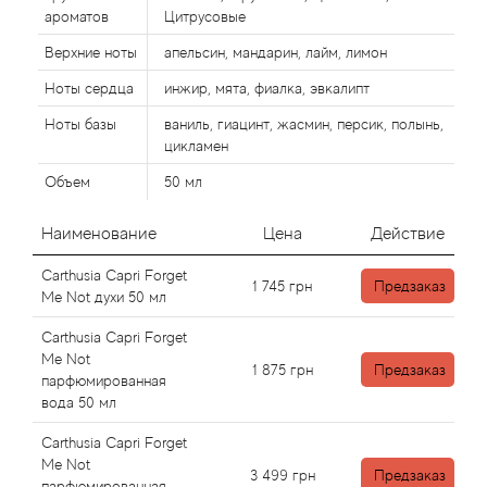
Alexandre Barthet
ароматов
Цитрусовые
Alexandre J
Верхние ноты
апельсин, мандарин, лайм, лимон
Ноты сердца
инжир, мята, фиалка, эвкалипт
Alfred Dunhill
Ноты базы
ваниль, гиацинт, жасмин, персик, полынь,
цикламен
Alyson Oldoini
Объем
50 мл
Alyssa Ashley
Наименование
Цена
Действие
American Crew
Carthusia Capri Forget
1 745
грн
Предзаказ
Me Not духи 50 мл
Amouage
Carthusia Capri Forget
Me Not
1 875
грн
Предзаказ
Amouroud
парфюмированная
вода 50 мл
Andre L'Arom
Carthusia Capri Forget
Me Not
3 499
грн
Предзаказ
парфюмированная