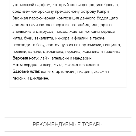
Antonio Visconti
утонченный парфюм, который посвящен родине бренда,
средиземноморскому прекрасному острову Капри.
Aquolina
Звонкая парфюмерная композиция данного бодрящего
аромата начинается с верхних нот лайма, мандарина,
Arabesque Perfumes
апельсина и цитрусов, продолжается нотками сердца
мяты, бучи, эвкалипта, инжира и фиалки, а также
переходит в базу, состоящую из нот артемизии, гиацинта,
Arabiyat
полыни, ванили, цикламена, персика, жасмина и гиацинта.
Верхние ноты:
лайм, апельсин и мандарин
Aramis
Ноты сердца:
инжир, мята, фиалка и эвкалипт
Базовые ноты:
ваниль, артемизия, гиацинт, жасмин,
Ariana Grande
персик и цикламен.
Armaf
Armand Basi
Arrogance
РЕКОМЕНДУЕМЫЕ ТОВАРЫ