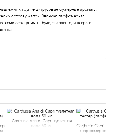
ринадлежит к группе цитрусовые фужерные ароматы.
асному острову Капри. Звонкая парфюмерная
отками сердца мяты, бучи, эвкалипта, инжира и
ацинта.
Aria di Capri туалетная
Carthus
вода 50 мл
Carthusia Capri Forget Me Not тестер
парфюми
(парфюмированная вода) 100 мл