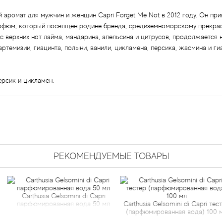
ой аромат для мужчин и женщин Capri Forget Me Not в 2012 году. Он п
й парфюм, который посвящен родине бренда, средиземноморскому прекр
 верхних нот лайма, мандарина, апельсина и цитрусов, продолжается н
артемизии, гиацинта, полыни, ванили, цикламена, персика, жасмина и ги
ерсик и цикламен.
РЕКОМЕНДУЕМЫЕ ТОВАРЫ
 Gelsomini di Capri
Carthusia 
ованная вода 50 мл
Carthusia Gelsomini di Capri тестер
(парфюмированная вода) 100 мл