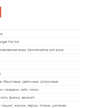
ia
Forget Me Not
ированная вода, Ароматизатор для дома
с
е, Фруктовые, Цветочные, Цитрусовые
ин, мандарин, лайм, лимон
 мята, фиалка, эвкалипт
, гиацинт, жасмин, персик, полынь, цикламен