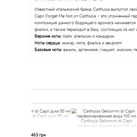
Известный итальянский бренд Carthusia выпустил св
Capri Forget Me Not от Carthusia - это утонченны
композиция данного бодрящего аромата начинается с
фиалки, а также переходит в базу, состоящую из нот 
Верхние ноты:
лайм, апельсин и мандарин
Ноты сердца:
инжир, мята, фиалка и эвкалипт
Базовые ноты:
ваниль, артемизия, гиацинт, жасмин, п
ri di Capri духи 50 мл
Carthusia Gelsomini di Capri
Carthusia
парфюмированная вода 100 мл
парфюмир
 463 грн