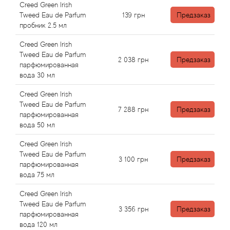
Antonio Visconti
Creed Green Irish
Tweed Eau de Parfum
139
грн
Предзаказ
пробник 2.5 мл
Aquolina
Creed Green Irish
Arabesque Perfumes
Tweed Eau de Parfum
2 038
грн
Предзаказ
парфюмированная
вода 30 мл
Arabiyat
Creed Green Irish
Aramis
Tweed Eau de Parfum
7 288
грн
Предзаказ
парфюмированная
вода 50 мл
Ariana Grande
Creed Green Irish
Tweed Eau de Parfum
Armaf
3 100
грн
Предзаказ
парфюмированная
вода 75 мл
Armand Basi
Creed Green Irish
Tweed Eau de Parfum
Arrogance
3 356
грн
Предзаказ
парфюмированная
вода 120 мл