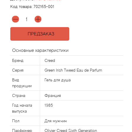
Код товара:
702165-001
Agonist
Aigner
ПРЕДЗАКАЗ
Aj Arabia (Widian)
Основные характеристики
Ajmal
Бренд
Creed
Серия
Green Irish Tweed Eau de Parfum
Al Haramain
Вид
Гель для душа
продукции
Al Jazeera
Страна
Франция
Alaia Paris
Год начала
1985
выпуска
Alexander McQueen
Пол
Для мужчин
Парфюмер
Olivier Creed Sixth Generation