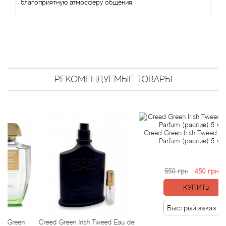
благоприятную атмосферу общения.
Bamotte
Banana Republic
Baruti
РЕКОМЕНДУЕМЫЕ ТОВАРЫ
Baviphat
BeauFort London
Bebe
Creed Green Irish Tweed Eau de
Parfum (распив) 5 мл
Benetton
550 грн
450 грн
Bentley
КУПИТЬ
Beso Beach
Быстрый заказ
een
Creed Green Irish Tweed Eau de