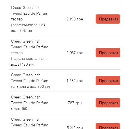
Arte Profumi
Creed Green Irish
Tweed Eau de Parfum
ArteOlfatto
тестер
2 190
грн
Предзаказ
(парфюмированная
Asabi
вода) 75 мл
Creed Green Irish
Asgharali
Tweed Eau de Parfum
тестер
2 937
грн
Предзаказ
(парфюмированная
Atelier Cologne
вода) 120 мл
Atelier Des Ors
Creed Green Irish
Tweed Eau de Parfum
1 282
грн
Предзаказ
гель для душа 200 мл
Atelier Flou
Creed Green Irish
Athena's
Tweed Eau de Parfum
787
грн
Предзаказ
мыло 150 г
Atkinsons
Creed Green Irish
Tweed Eau de Parfum
5 212
грн
Предзаказ