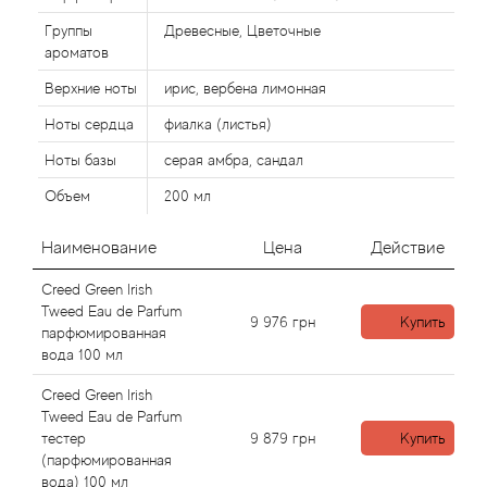
Alexandre Barthet
Группы
Древесные, Цветочные
Alexandre J
ароматов
Верхние ноты
ирис, вербена лимонная
Alfred Dunhill
Ноты сердца
фиалка (листья)
Ноты базы
серая амбра, сандал
Alyson Oldoini
Объем
200 мл
Alyssa Ashley
Наименование
Цена
Действие
American Crew
Creed Green Irish
Tweed Eau de Parfum
9 976
грн
Купить
Amouage
парфюмированная
вода 100 мл
Amouroud
Creed Green Irish
Tweed Eau de Parfum
Andre L'Arom
тестер
9 879
грн
Купить
(парфюмированная
вода) 100 мл