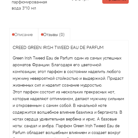
Attar Collection
парфюмированная
вода 3*10 мл
Au Pays de la Fleur d’Oranger
Axis
Описание
Отзывы (0)
CREED GREEN IRISH TWEED EAU DE PARFUM
Azalia Parfums
Green Irish Tweed Eau de Parfum один из самых успешных
Azzaro
ароматов Франции. Благодаря его цветочной
композиции, этот парфюм в состоянии наделить любого
мужчину невероятной стойкостью и выдержкой. Придаст
Baldessarini
жизненных сил и наделит сознание мудростью.
Этот парфюм состоит из нескольких прекрасных нот,
Baldinini
которые наделяют оптимизмом, делают мужчину сильным
и откровенным с самим собой. В начальной ноте
Balenciaga
содержится волшебное влияние базилика и бергамота. В
нотах сердца удивительная вербена и ирис. А базовые
Balmain
ноты: сандал и амбра. Парфюм Green Irish Tweed Eau de
Parfum обладает волшебным влиянием и создает вокруг