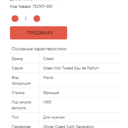
Код товара:
702167-001
Agonist
Aigner
ПРЕДЗАКАЗ
Aj Arabia (Widian)
Основные характеристики
Ajmal
Бренд
Creed
Серия
Green Irish Tweed Eau de Parfum
Al Haramain
Вид
Мыло
продукции
Al Jazeera
Страна
Франция
Alaia Paris
Год начала
1985
выпуска
Alexander McQueen
Пол
Для мужчин
Парфюмер
Olivier Creed Sixth Generation