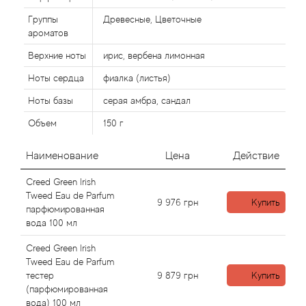
Alexandre Barthet
Группы
Древесные, Цветочные
Alexandre J
ароматов
Верхние ноты
ирис, вербена лимонная
Alfred Dunhill
Ноты сердца
фиалка (листья)
Ноты базы
серая амбра, сандал
Alyson Oldoini
Объем
150 г
Alyssa Ashley
Наименование
Цена
Действие
American Crew
Creed Green Irish
Tweed Eau de Parfum
9 976
грн
Купить
Amouage
парфюмированная
вода 100 мл
Amouroud
Creed Green Irish
Tweed Eau de Parfum
Andre L'Arom
тестер
9 879
грн
Купить
(парфюмированная
вода) 100 мл