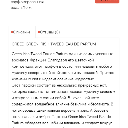
Attar Collection
парфюмированная
вода 3*10 мл
Au Pays de la Fleur d’Oranger
Axis
Описание
Отзывы (0)
CREED GREEN IRISH TWEED EAU DE PARFUM
Azalia Parfums
Green Irish Tweed Eau de Parfum один из самых успешных
Azzaro
ароматов Франции. Благодаря его цветочной
композиции, этот парфюм в состоянии наделить любого
мужчину невероятной стойкостью и выдержкой. Придаст
Baldessarini
жизненных сил и наделит сознание мудростью.
Этот парфюм состоит из нескольких прекрасных нот,
Baldinini
которые наделяют оптимизмом, делают мужчину сильным
и откровенным с самим собой. В начальной ноте
Balenciaga
содержится волшебное влияние базилика и бергамота. В
нотах сердца удивительная вербена и ирис. А базовые
Balmain
ноты: сандал и амбра. Парфюм Green Irish Tweed Eau de
Parfum обладает волшебным влиянием и создает вокруг