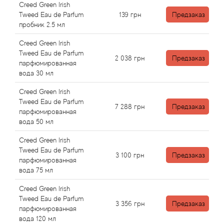
Antonio Visconti
Creed Green Irish
Tweed Eau de Parfum
139
грн
Предзаказ
пробник 2.5 мл
Aquolina
Creed Green Irish
Arabesque Perfumes
Tweed Eau de Parfum
2 038
грн
Предзаказ
парфюмированная
вода 30 мл
Arabiyat
Creed Green Irish
Aramis
Tweed Eau de Parfum
7 288
грн
Предзаказ
парфюмированная
вода 50 мл
Ariana Grande
Creed Green Irish
Tweed Eau de Parfum
Armaf
3 100
грн
Предзаказ
парфюмированная
вода 75 мл
Armand Basi
Creed Green Irish
Tweed Eau de Parfum
Arrogance
3 356
грн
Предзаказ
парфюмированная
вода 120 мл