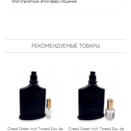
благоприятную атмосферу общения.
Bamotte
Banana Republic
Baruti
РЕКОМЕНДУЕМЫЕ ТОВАРЫ
Baviphat
BeauFort London
Bebe
Benetton
Bentley
Beso Beach
Creed Green Irish Tweed Eau de
Creed Green Irish Tweed Eau de