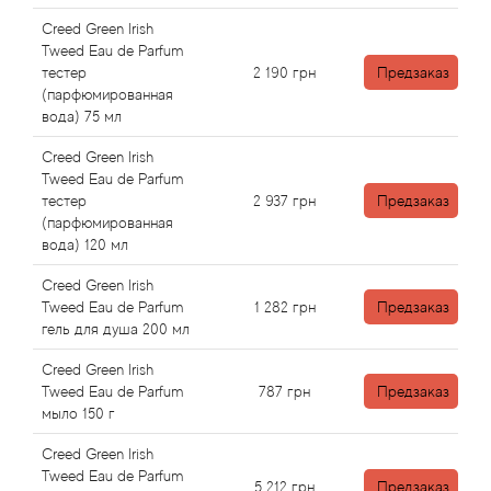
Arte Profumi
Creed Green Irish
Tweed Eau de Parfum
ArteOlfatto
тестер
2 190
грн
Предзаказ
(парфюмированная
Asabi
вода) 75 мл
Creed Green Irish
Asgharali
Tweed Eau de Parfum
тестер
2 937
грн
Предзаказ
(парфюмированная
Atelier Cologne
вода) 120 мл
Atelier Des Ors
Creed Green Irish
Tweed Eau de Parfum
1 282
грн
Предзаказ
гель для душа 200 мл
Atelier Flou
Creed Green Irish
Athena's
Tweed Eau de Parfum
787
грн
Предзаказ
мыло 150 г
Atkinsons
Creed Green Irish
Tweed Eau de Parfum
5 212
грн
Предзаказ