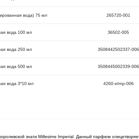
мированная вода) 75 мл
265720-001
ная вода 100 мл
36502-005
ная вода 250 мл
3508442502337-006
ная вода 500 мл
3508445002339-006
ная вода 3*10 мл
4260-eImp-006
оролевской знати Millesime Imperial. Данный парфюм олицетворяе