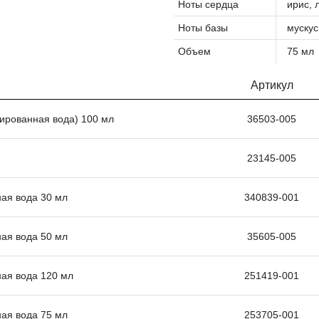
Ноты сердца
ирис, 
Ноты базы
мускус
Объем
75 мл
Артикул
мированная вода) 100 мл
36503-005
23145-005
ная вода 30 мл
340839-001
ная вода 50 мл
35605-005
ная вода 120 мл
251419-001
ная вода 75 мл
253705-001