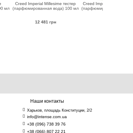
ial Millesime тестер
Creed Imperial Millesime тестер
Creed 
анная вода) 100 мл
(парфюмированная вода) 75 мл
парфюмиро
2 481 грн
2 188 грн
Наши контакты
Харьков, площадь Конституции, 2/2
info@intense.com.ua
+38 (096) 738 39 76
+38 (066) 807 22 21