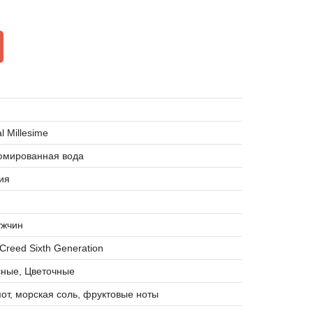
l Millesime
мированная вода
ия
ужчин
r Creed Sixth Generation
сные, Цветочные
от, морская соль, фруктовые ноты