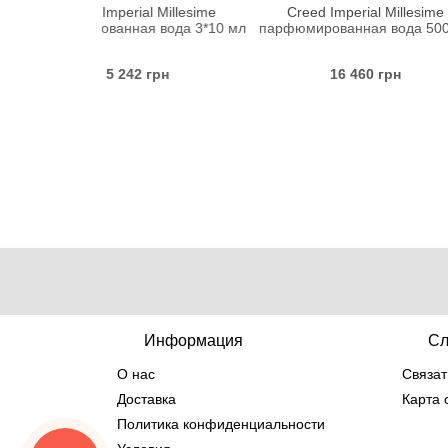
rial Millesime
Creed Imperial Millesime
Creed Imp
ная вода 3*10 мл
парфюмированная вода 500 мл
парфюмирова
42 грн
16 460 грн
8 
Информация
Сл
О нас
Связат
Доставка
Карта 
Политика конфиденциальности