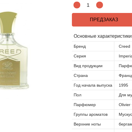
ПРЕДЗАКАЗ
Основные характеристики
Бренд
Creed
Серия
Imperia
Вид продукции
Парфю
Страна
Франц
Год начала выпуска
1995
Пол
Для м
Парфюмер
Olivie
Группы ароматов
Муску
Верхние ноты
бергам