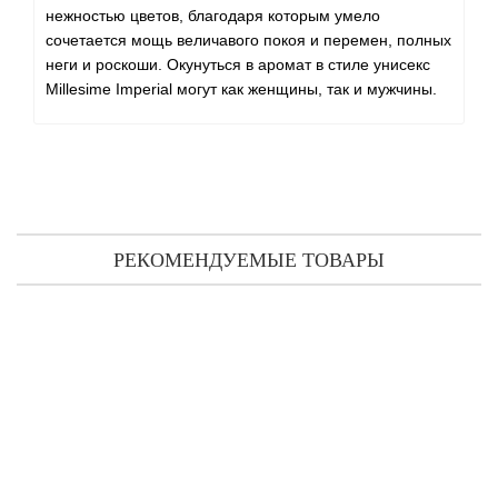
нежностью цветов, благодаря которым умело
сочетается мощь величавого покоя и перемен, полных
неги и роскоши. Окунуться в аромат в стиле унисекс
Millesime Imperial могут как женщины, так и мужчины.
РЕКОМЕНДУЕМЫЕ ТОВАРЫ
Creed Imperial Millesime парфюмированная вода 3*10 мл
5 242 грн
Предзаказ