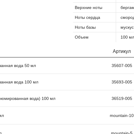
Верхние ноты
бергам
Ноты сердца
смород
Ноты базы
мускус
Объем
100 м
Артикул
ванная вода 50 мл
35607-005
ванная вода 100 мл
35693-005
рфюмированная вода) 100 мл
36519-005
мл
mountain-10
л
mountain-5