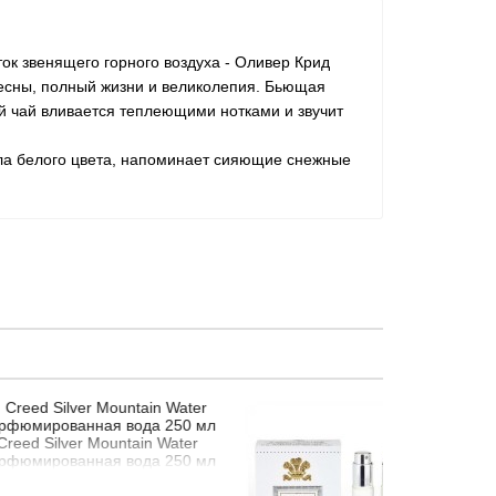
оток звенящего горного воздуха - Оливер Крид
весны, полный жизни и великолепия. Бьющая
й чай вливается теплеющими нотками и звучит
екла белого цвета, напоминает сияющие снежные
 Mountain Water
Creed Silver 
ная вода 250 мл
для д