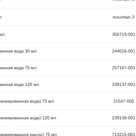
л
mountain-3
 мл
356719-001
ванная вода 30 мл
244016-001
ванная вода 75 мл
257167-001
ванная вода 120 мл
239137-001
рфюмированная вода) 75 мл
21547-005
рфюмированная вода) 120 мл
239138-001
арфюмированное масло) 75 мл
713215-001