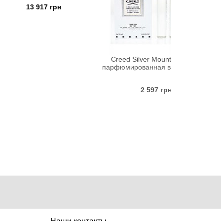
17 грн
1 860 г
Creed Silver Mountain Water
парфюмированная вода 3*10 мл
2 597 грн