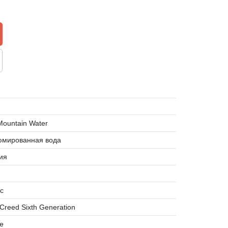
 Mountain Water
мированная вода
ия
с
r Creed Sixth Generation
е