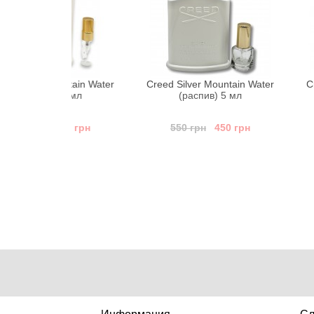
ountain Water
Creed Silver Mountain Water
Creed Silver 
) 3 мл
(распив) 5 мл
(распив
300 грн
550 грн
450 грн
1 100 грн