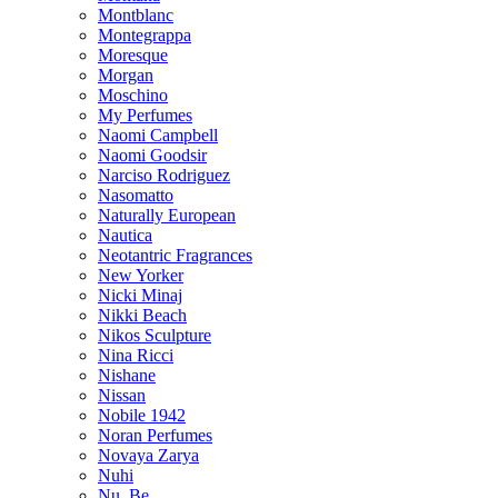
Montblanc
Montegrappa
Moresque
Morgan
Moschino
My Perfumes
Naomi Campbell
Naomi Goodsir
Narciso Rodriguez
Nasomatto
Naturally European
Nautica
Neotantric Fragrances
New Yorker
Nicki Minaj
Nikki Beach
Nikos Sculpture
Nina Ricci
Nishane
Nissan
Nobile 1942
Noran Perfumes
Novaya Zarya
Nuhi
Nu_Be