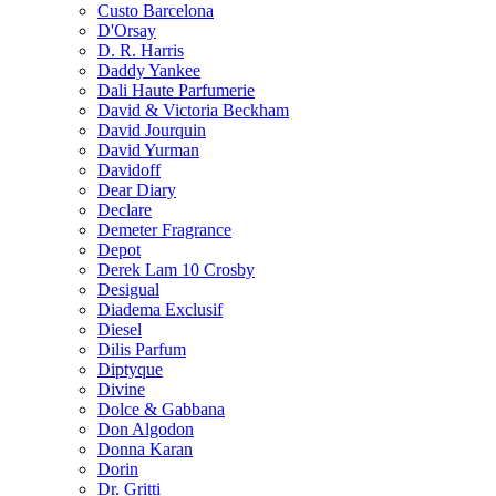
Custo Barcelona
D'Orsay
D. R. Harris
Daddy Yankee
Dali Haute Parfumerie
David & Victoria Beckham
David Jourquin
David Yurman
Davidoff
Dear Diary
Declare
Demeter Fragrance
Depot
Derek Lam 10 Crosby
Desigual
Diadema Exclusif
Diesel
Dilis Parfum
Diptyque
Divine
Dolce & Gabbana
Don Algodon
Donna Karan
Dorin
Dr. Gritti