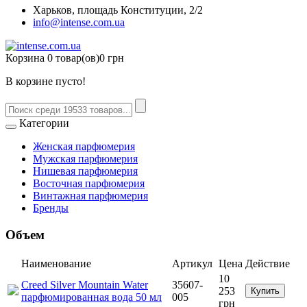
Харьков, площадь Конституции, 2/2
info@intense.com.ua
Корзина
0 товар(ов)
0 грн
В корзине пусто!
Категории
Женская парфюмерия
Мужская парфюмерия
Нишевая парфюмерия
Восточная парфюмерия
Винтажная парфюмерия
Бренды
Объем
Наименование
Артикул
Цена
Действие
10
Creed Silver Mountain Water
35607-
253
Купить
парфюмированная вода 50 мл
005
грн