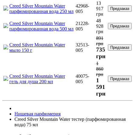
13
Creed Silver Mountain Water
42968-
917
Предзаказ
парфюмированная вода 250 мл
005
грн
48
Creed Silver Mountain Water
21228-
928
Предзаказ
парфюмированная вода 500 мл
005
грн
891
грн
Creed Silver Mountain Water
32513-
Предзаказ
735
мыло 150 г
005
грн
1
860
грн
Creed Silver Mountain Water
40075-
Предзаказ
1
гель для душа 200 мл
005
591
грн
Нишевая парфюмерия
Creed Silver Mountain Water тестер (парфюмированная
вода) 75 мл