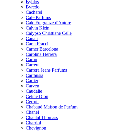
Byblos
Byredo
Cacharel
Cafe Parfums
Cale Fragranze d'Autore
Calvin Klein
Calypso Christiane Celle
Canali
Carla Fracci
Carner Barcelona
Carolina Herrera
Caron
Carrera
Carrera Jeans Parfums
Carthusia
Cartier
Carven
Caudalie
Celine Dion
Cerruti
Chabaud Maison de Parfum
Chanel
Chantal Thomass
Charriol
Chevignon