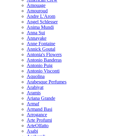
Amouage
Amouroud
Andre L'Arom
Angel Schlesser
Anima Mundi
Anna Sui
Annayake
Anne Fontaine
Annick Goutal
Antonia's Flowers
Antonio Banderas
Antonio Puig
Antonio Visconti
Aquolina
Arabesque Perfumes
Arabiyat
Aramis
Ariana Grande
Armaf
Armand Basi
Arrogance
Arte Profumi
ArteOlfatto
Asabi