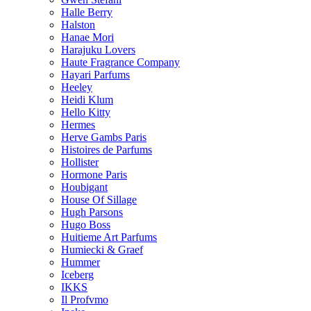
Halle Berry
Halston
Hanae Mori
Harajuku Lovers
Haute Fragrance Company
Hayari Parfums
Heeley
Heidi Klum
Hello Kitty
Hermes
Herve Gambs Paris
Histoires de Parfums
Hollister
Hormone Paris
Houbigant
House Of Sillage
Hugh Parsons
Hugo Boss
Huitieme Art Parfums
Humiecki & Graef
Hummer
Iceberg
IKKS
Il Profvmo