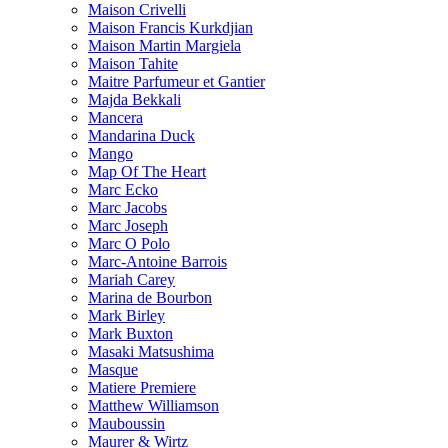
Maison Crivelli
Maison Francis Kurkdjian
Maison Martin Margiela
Maison Tahite
Maitre Parfumeur et Gantier
Majda Bekkali
Mancera
Mandarina Duck
Mango
Map Of The Heart
Marc Ecko
Marc Jacobs
Marc Joseph
Marc O Polo
Marc-Antoine Barrois
Mariah Carey
Marina de Bourbon
Mark Birley
Mark Buxton
Masaki Matsushima
Masque
Matiere Premiere
Matthew Williamson
Mauboussin
Maurer & Wirtz