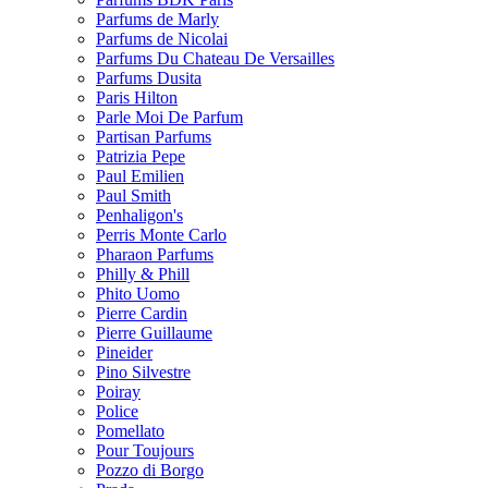
Parfums de Marly
Parfums de Nicolai
Parfums Du Chateau De Versailles
Parfums Dusita
Paris Hilton
Parle Moi De Parfum
Partisan Parfums
Patrizia Pepe
Paul Emilien
Paul Smith
Penhaligon's
Perris Monte Carlo
Pharaon Parfums
Philly & Phill
Phito Uomo
Pierre Cardin
Pierre Guillaume
Pineider
Pino Silvestre
Poiray
Police
Pomellato
Pour Toujours
Pozzo di Borgo