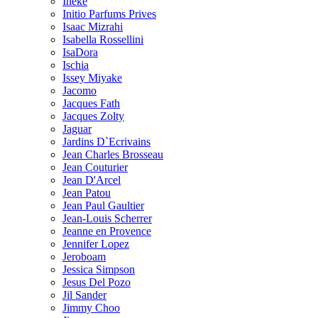
Ineke
Initio Parfums Prives
Isaac Mizrahi
Isabella Rossellini
IsaDora
Ischia
Issey Miyake
Jacomo
Jacques Fath
Jacques Zolty
Jaguar
Jardins D`Ecrivains
Jean Charles Brosseau
Jean Couturier
Jean D'Arcel
Jean Patou
Jean Paul Gaultier
Jean-Louis Scherrer
Jeanne en Provence
Jennifer Lopez
Jeroboam
Jessica Simpson
Jesus Del Pozo
Jil Sander
Jimmy Choo