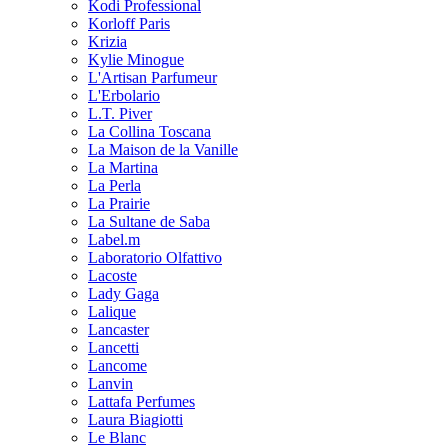
Kodi Professional
Korloff Paris
Krizia
Kylie Minogue
L'Artisan Parfumeur
L'Erbolario
L.T. Piver
La Collina Toscana
La Maison de la Vanille
La Martina
La Perla
La Prairie
La Sultane de Saba
Label.m
Laboratorio Olfattivo
Lacoste
Lady Gaga
Lalique
Lancaster
Lancetti
Lancome
Lanvin
Lattafa Perfumes
Laura Biagiotti
Le Blanc