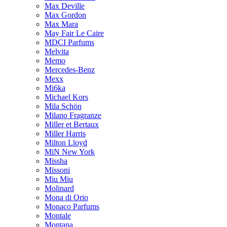
Max Deville
Max Gordon
Max Mara
May Fair Le Caire
MDCI Parfums
Melvita
Memo
Mercedes-Benz
Mexx
Mi6ka
Michael Kors
Mila Schön
Milano Fragranze
Miller et Bertaux
Miller Harris
Milton Lloyd
MiN New York
Missha
Missoni
Miu Miu
Molinard
Mona di Orio
Monaco Parfums
Montale
Montana