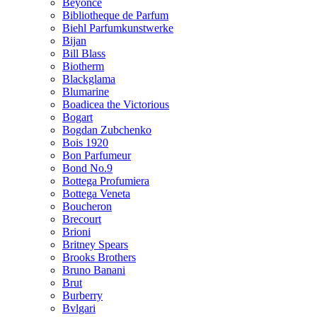
Beyonce
Bibliotheque de Parfum
Biehl Parfumkunstwerke
Bijan
Bill Blass
Biotherm
Blackglama
Blumarine
Boadicea the Victorious
Bogart
Bogdan Zubchenko
Bois 1920
Bon Parfumeur
Bond No.9
Bottega Profumiera
Bottega Veneta
Boucheron
Brecourt
Brioni
Britney Spears
Brooks Brothers
Bruno Banani
Brut
Burberry
Bvlgari