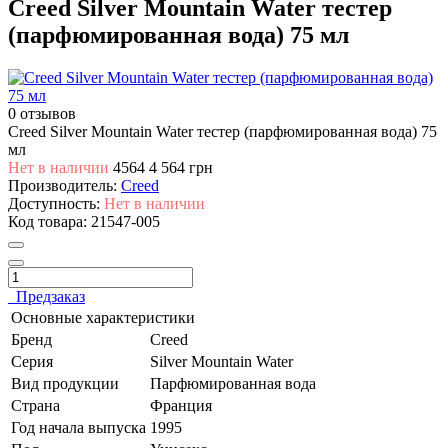
Creed Silver Mountain Water тестер
(парфюмированная вода) 75 мл
0 отзывов
Creed Silver Mountain Water тестер (парфюмированная вода) 75
мл
Нет в наличии
4564
4 564 грн
Производитель:
Creed
Доступность:
Нет в наличии
Код товара:
21547-005
Предзаказ
Основные характеристики
Бренд
Creed
Серия
Silver Mountain Water
Вид продукции
Парфюмированная вода
Страна
Франция
Год начала выпуска
1995