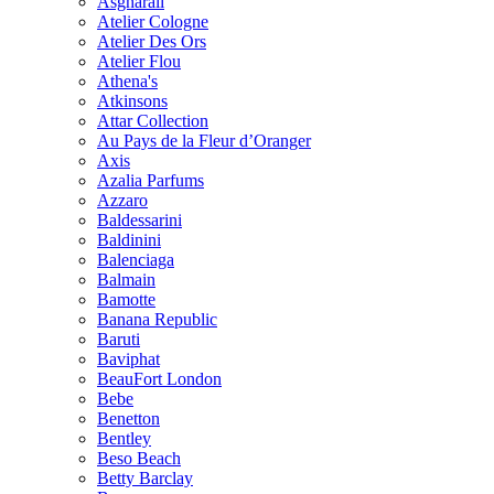
Asgharali
Atelier Cologne
Atelier Des Ors
Atelier Flou
Athena's
Atkinsons
Attar Collection
Au Pays de la Fleur d’Oranger
Axis
Azalia Parfums
Azzaro
Baldessarini
Baldinini
Balenciaga
Balmain
Bamotte
Banana Republic
Baruti
Baviphat
BeauFort London
Bebe
Benetton
Bentley
Beso Beach
Betty Barclay