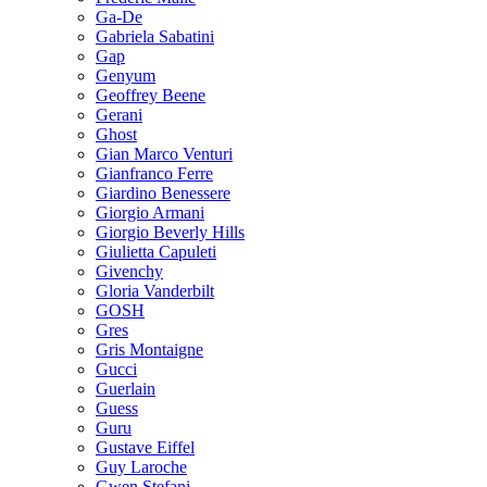
Ga-De
Gabriela Sabatini
Gap
Genyum
Geoffrey Beene
Gerani
Ghost
Gian Marco Venturi
Gianfranco Ferre
Giardino Benessere
Giorgio Armani
Giorgio Beverly Hills
Giulietta Capuleti
Givenchy
Gloria Vanderbilt
GOSH
Gres
Gris Montaigne
Gucci
Guerlain
Guess
Guru
Gustave Eiffel
Guy Laroche
Gwen Stefani