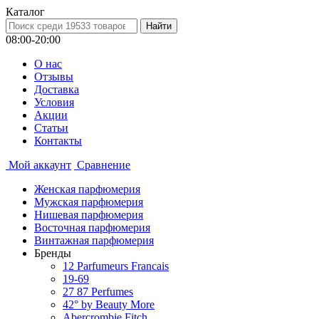
Каталог
08:00-20:00
О нас
Отзывы
Доставка
Условия
Aкции
Статьи
Контакты
Мой аккаунт
Сравнение
Женская парфюмерия
Мужская парфюмерия
Нишевая парфюмерия
Восточная парфюмерия
Винтажная парфюмерия
Бренды
12 Parfumeurs Francais
19-69
27 87 Perfumes
42° by Beauty More
Abercrombie Fitch