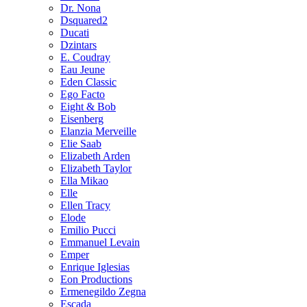
Dr. Nona
Dsquared2
Ducati
Dzintars
E. Coudray
Eau Jeune
Eden Classic
Ego Facto
Eight & Bob
Eisenberg
Elanzia Merveille
Elie Saab
Elizabeth Arden
Elizabeth Taylor
Ella Mikao
Elle
Ellen Tracy
Elode
Emilio Pucci
Emmanuel Levain
Emper
Enrique Iglesias
Eon Productions
Ermenegildo Zegna
Escada