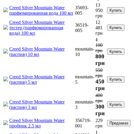
13
Creed Silver Mountain Water
35693-
950
Купить
парфюмированная вода 100 мл
005
грн
Creed Silver Mountain Water
12
36519-
тестер (парфюмированная
481
Купить
005
вода) 100 мл
грн
1
100
Creed Silver Mountain Water
mountain-
грн
Купить
(распив) 10 мл
10
800
грн
550
грн
Creed Silver Mountain Water
mountain-
Купить
450
(распив) 5 мл
5
грн
400
грн
Creed Silver Mountain Water
mountain-
Купить
300
(распив) 3 мл
3
грн
Creed Silver Mountain Water
356719-
229
Предзаказ
пробник 2.5 мл
001
грн
1