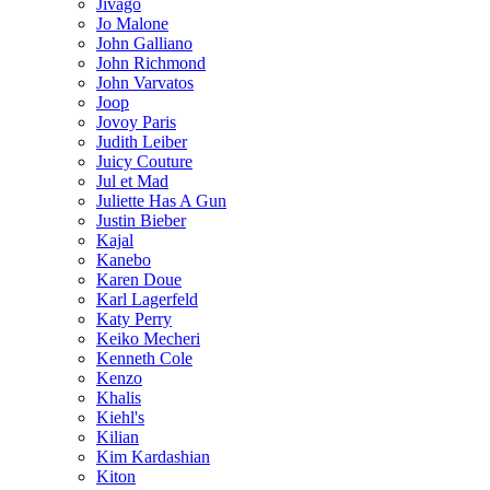
Jivago
Jo Malone
John Galliano
John Richmond
John Varvatos
Joop
Jovoy Paris
Judith Leiber
Juicy Couture
Jul et Mad
Juliette Has A Gun
Justin Bieber
Kajal
Kanebo
Karen Doue
Karl Lagerfeld
Katy Perry
Keiko Mecheri
Kenneth Cole
Kenzo
Khalis
Kiehl's
Kilian
Kim Kardashian
Kiton