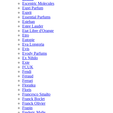
Escentric Molecules
Espri Parfum
Esprit
Essential Parfums
Esteban
Estee Lauder
Etat Libre d'Orange
Etro
Eutopie
Eva Longoria
Evis
Evody Parfums
Ex Nihilo
Exte
FCUK
Fendi
Feraud
Ferrari
Floraiku
Floris
Francesco Smalto
Franck Boclet
Franck Olivier
Frapin
Frederic Malle