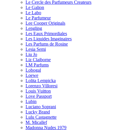
Le Cercle des Parfumeurs Createurs
Le Galion
Le Labo
Le Parfumeur
Lee Cooper Originals
Lengling
Les Eaux Primordiales
Les Liquides Imaginaires
Les Parfums de Rosine
Lesia Semi
Liu Jo
Liz Claiborne
LM Parfums
Lobogal
Loewe
Lolita Lempicka
Lorenzo Villoresi
Louis Vuitton
Love Passport
Lubin
Luciano Soprani
Lucky Brand
Lulu Castagnette
M. Micallef
Madonna Nudes 1979