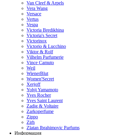
Van Cleef & Arpels
Vera Wang
Versace
Vertus
Vespa
Victoria Bredikhina
Victoria's Secret
Victorinox
Victorio & Lucchino
Viktor & Rolf
Vilhelm Parfumerie
Vince Camuto
Weil
WienerBlut
Women'Secret
Xerjoff
Yohji Yamamoto
Yves Rocher
Yves Saint Laurent
Zadig & Voltaire
Zarkoperfume
Zippo
Zirh
Zlatan Ibrahimovic Parfums
Информация