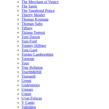
The Merchant of Venice
The Saem
The Vagabond Prince
Thierry Mugler
Thomas Kosmala
Thomas Sabo
Tiffany
Tiziana Terenzi
Tom Daxon
Tom Ford
Tommy Hilfiger
Toni Gard
Tonino Lamborghini
Torrente
Tous
True Religion
Truefitt&Hill
Trussardi
Uermi
Undergreen
Ungaro
Unum
Uvas Frescas
V Canto
Valentino