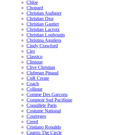
Chloe
Chopard
Christian Audigier
Christian Dior
Christian Gautier
Christian Lacroix
Christian Louboutin
Christina Aguilera
Cindy Crawford
Ciro
Classico
Clinique
Clive Christian
Clubman Pinaud
CnR Create
Coach
Collistar
Comme Des Garcons
Comptoir Sud Pacifique
Coquillete Paris
Costume National
Courreges
Creed
Cristiano Ronaldo
Cuarzo The Circle