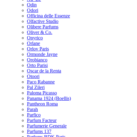
Odin
Odori
Officina delle Essenze
Olfactive Studio
Olibere Parfums
Oliver & Co.
Onyrico
Orlane
Orlov Paris
Ormonde Jayne
Orobianco
Orto Parisi
Oscar de la Renta
Otoori
Paco Rabanne
Pal Zileri
Paloma Picasso
Panama 1924 (Boellis)
Pantheon Roma
Parah
Parfico
Parfum Facteur
Parfumerie Generale
Parfums 137
Parfums BDK Paris