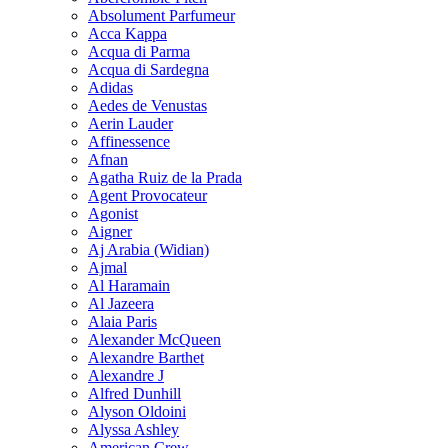
Absolument Parfumeur
Acca Kappa
Acqua di Parma
Acqua di Sardegna
Adidas
Aedes de Venustas
Aerin Lauder
Affinessence
Afnan
Agatha Ruiz de la Prada
Agent Provocateur
Agonist
Aigner
Aj Arabia (Widian)
Ajmal
Al Haramain
Al Jazeera
Alaia Paris
Alexander McQueen
Alexandre Barthet
Alexandre J
Alfred Dunhill
Alyson Oldoini
Alyssa Ashley
American Crew