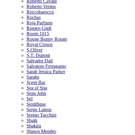
Roberto Cavalli
Roberto Verino
Roccobarocco
Rochas
Roja Parfums
Romeo Gigli
Room 1015
Rouge Bunny Rouge
Royal Crown
S.Oliver
S.T. Dupont
Salvador Dali
Salvatore Ferragamo
Sarah Jessica Parker
Sarahs
Scent Bar
Sea of Spa
Sean John
Sel
Sentifique
Serge Lutens
Sergio Tacchini
Shaik
Shakira
Shawn Mendes