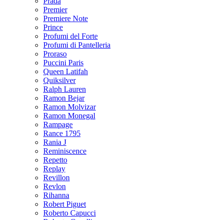
Prada
Premier
Premiere Note
Prince
Profumi del Forte
Profumi di Pantelleria
Proraso
Puccini Paris
Queen Latifah
Quiksilver
Ralph Lauren
Ramon Bejar
Ramon Molvizar
Ramon Monegal
Rampage
Rance 1795
Rania J
Reminiscence
Repetto
Replay
Revillon
Revlon
Rihanna
Robert Piguet
Roberto Capucci