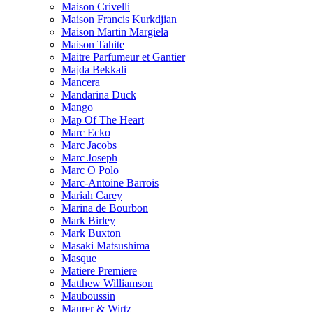
Maison Crivelli
Maison Francis Kurkdjian
Maison Martin Margiela
Maison Tahite
Maitre Parfumeur et Gantier
Majda Bekkali
Mancera
Mandarina Duck
Mango
Map Of The Heart
Marc Ecko
Marc Jacobs
Marc Joseph
Marc O Polo
Marc-Antoine Barrois
Mariah Carey
Marina de Bourbon
Mark Birley
Mark Buxton
Masaki Matsushima
Masque
Matiere Premiere
Matthew Williamson
Mauboussin
Maurer & Wirtz