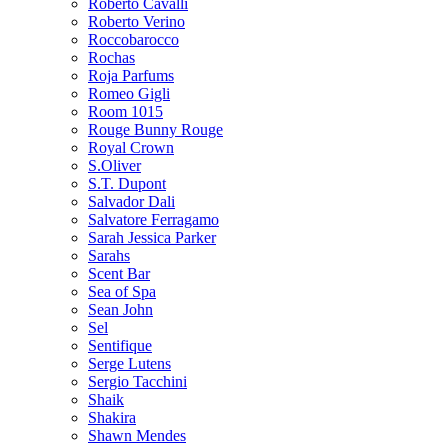
Roberto Cavalli
Roberto Verino
Roccobarocco
Rochas
Roja Parfums
Romeo Gigli
Room 1015
Rouge Bunny Rouge
Royal Crown
S.Oliver
S.T. Dupont
Salvador Dali
Salvatore Ferragamo
Sarah Jessica Parker
Sarahs
Scent Bar
Sea of Spa
Sean John
Sel
Sentifique
Serge Lutens
Sergio Tacchini
Shaik
Shakira
Shawn Mendes