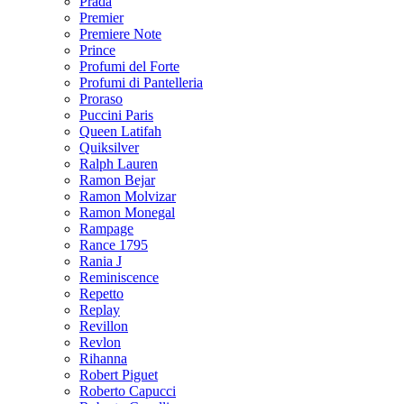
Prada
Premier
Premiere Note
Prince
Profumi del Forte
Profumi di Pantelleria
Proraso
Puccini Paris
Queen Latifah
Quiksilver
Ralph Lauren
Ramon Bejar
Ramon Molvizar
Ramon Monegal
Rampage
Rance 1795
Rania J
Reminiscence
Repetto
Replay
Revillon
Revlon
Rihanna
Robert Piguet
Roberto Capucci