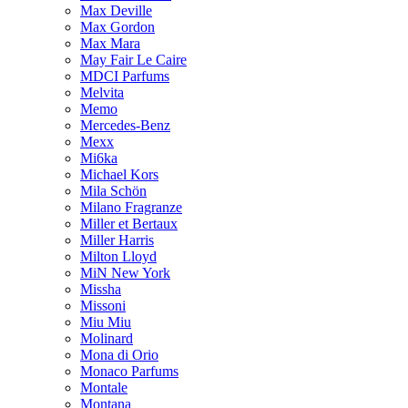
Max Deville
Max Gordon
Max Mara
May Fair Le Caire
MDCI Parfums
Melvita
Memo
Mercedes-Benz
Mexx
Mi6ka
Michael Kors
Mila Schön
Milano Fragranze
Miller et Bertaux
Miller Harris
Milton Lloyd
MiN New York
Missha
Missoni
Miu Miu
Molinard
Mona di Orio
Monaco Parfums
Montale
Montana