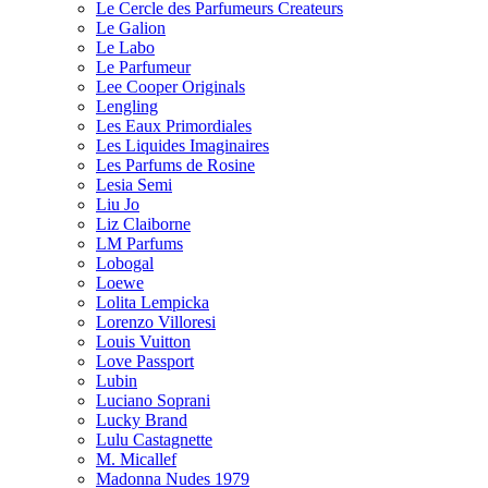
Le Cercle des Parfumeurs Createurs
Le Galion
Le Labo
Le Parfumeur
Lee Cooper Originals
Lengling
Les Eaux Primordiales
Les Liquides Imaginaires
Les Parfums de Rosine
Lesia Semi
Liu Jo
Liz Claiborne
LM Parfums
Lobogal
Loewe
Lolita Lempicka
Lorenzo Villoresi
Louis Vuitton
Love Passport
Lubin
Luciano Soprani
Lucky Brand
Lulu Castagnette
M. Micallef
Madonna Nudes 1979