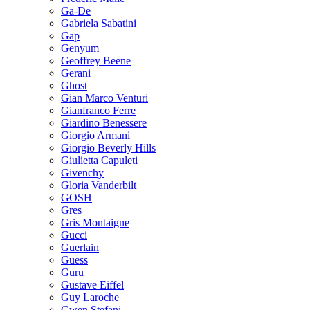
Ga-De
Gabriela Sabatini
Gap
Genyum
Geoffrey Beene
Gerani
Ghost
Gian Marco Venturi
Gianfranco Ferre
Giardino Benessere
Giorgio Armani
Giorgio Beverly Hills
Giulietta Capuleti
Givenchy
Gloria Vanderbilt
GOSH
Gres
Gris Montaigne
Gucci
Guerlain
Guess
Guru
Gustave Eiffel
Guy Laroche
Gwen Stefani