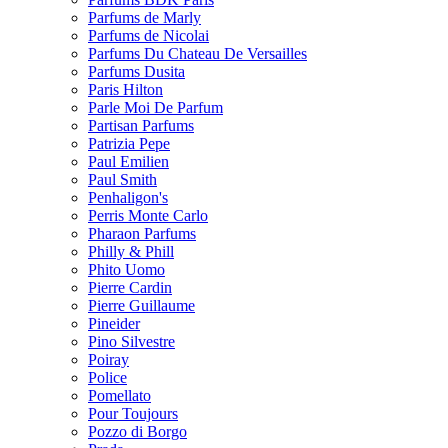
Parfums de Marly
Parfums de Nicolai
Parfums Du Chateau De Versailles
Parfums Dusita
Paris Hilton
Parle Moi De Parfum
Partisan Parfums
Patrizia Pepe
Paul Emilien
Paul Smith
Penhaligon's
Perris Monte Carlo
Pharaon Parfums
Philly & Phill
Phito Uomo
Pierre Cardin
Pierre Guillaume
Pineider
Pino Silvestre
Poiray
Police
Pomellato
Pour Toujours
Pozzo di Borgo