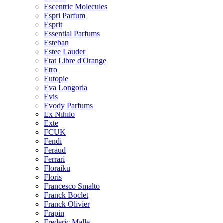
Escentric Molecules
Espri Parfum
Esprit
Essential Parfums
Esteban
Estee Lauder
Etat Libre d'Orange
Etro
Eutopie
Eva Longoria
Evis
Evody Parfums
Ex Nihilo
Exte
FCUK
Fendi
Feraud
Ferrari
Floraiku
Floris
Francesco Smalto
Franck Boclet
Franck Olivier
Frapin
Frederic Malle