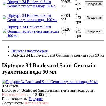
Diptyque 34 Boulevard Saint
30605-
465
Предзаказ
Germain туалетная вода 50 мл
005
грн
3
Diptyque 34 Boulevard Saint
30604-
473
Предзаказ
Germain туалетная вода 100 мл
005
грн
Diptyque 34 Boulevard Saint
2
43226-
Germain тестер (туалетная вода)
941
Предзаказ
005
100 мл
грн
Нишевая парфюмерия
Diptyque 34 Boulevard Saint Germain туалетная вода 50 мл
Diptyque 34 Boulevard Saint Germain
туалетная вода 50 мл
0 отзывов
Diptyque 34 Boulevard Saint Germain туалетная вода 50 мл
Нет в наличии
2465
2 465 грн
Производитель:
Diptyque
Доступность:
Нет в наличии