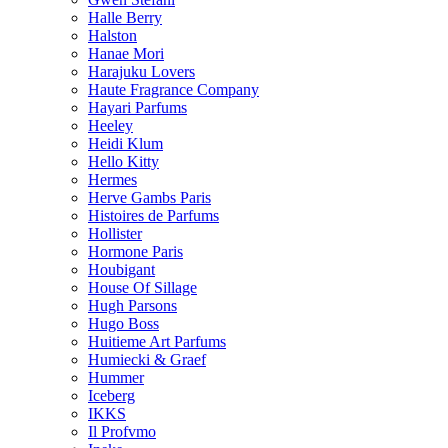
Halle Berry
Halston
Hanae Mori
Harajuku Lovers
Haute Fragrance Company
Hayari Parfums
Heeley
Heidi Klum
Hello Kitty
Hermes
Herve Gambs Paris
Histoires de Parfums
Hollister
Hormone Paris
Houbigant
House Of Sillage
Hugh Parsons
Hugo Boss
Huitieme Art Parfums
Humiecki & Graef
Hummer
Iceberg
IKKS
Il Profvmo