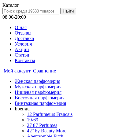
Каталог
08:00-20:00
О нас
Отзывы
Доставка
Условия
Aкции
Статьи
Контакты
Мой аккаунт
Сравнение
Женская парфюмерия
Мужская парфюмерия
Нишевая парфюмерия
Восточная парфюмерия
Винтажная парфюмерия
Бренды
12 Parfumeurs Francais
19-69
27 87 Perfumes
42° by Beauty More
Abercrombie Fitch