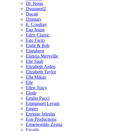
Dr. Nona
Dsquared2
Ducati
Dzintars
E. Coudray
Eau Jeune
Eden Classic
Ego Facto
Eight & Bob
Eisenberg
Elanzia Merveille
Elie Saab
Elizabeth Arden
Elizabeth Taylor
Ella Mikao
Elle
Ellen Tracy
Elode
Emilio Pucci
Emmanuel Levain
Emper
Enrique Iglesias
Eon Productions
Ermenegildo Zegna
Escada