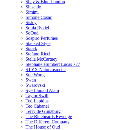
Shay & Blue London
Shiseido
Simimi
Simone Cosac
Sisley
Sonia Rykiel
SoOud
Sospiro Perfumes
Stacked Style
Starck
Stefano Ricci
Stella McCartney
Stephane Humbert Lucas 777
STYX Naturсosmetic
Sue Wong
Swan
Swarovski
Syed Junaid Alam
Taylor Swift
Ted Lapidus
Teo Cabanel
Terry de Gunzburg
The Bluebeards Revenge
The Different Company
The House of Oud