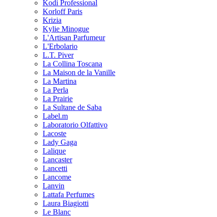
Kodi Professional
Korloff Paris
Krizia
Kylie Minogue
L'Artisan Parfumeur
L'Erbolario
L.T. Piver
La Collina Toscana
La Maison de la Vanille
La Martina
La Perla
La Prairie
La Sultane de Saba
Label.m
Laboratorio Olfattivo
Lacoste
Lady Gaga
Lalique
Lancaster
Lancetti
Lancome
Lanvin
Lattafa Perfumes
Laura Biagiotti
Le Blanc