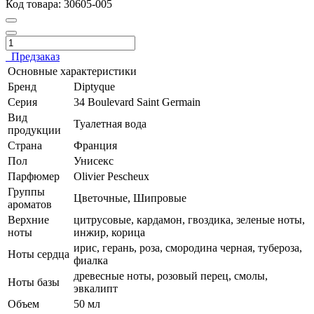
Код товара:
30605-005
Предзаказ
Основные характеристики
Бренд
Diptyque
Серия
34 Boulevard Saint Germain
Вид
Туалетная вода
продукции
Страна
Франция
Пол
Унисекс
Парфюмер
Olivier Pescheux
Группы
Цветочные, Шипровые
ароматов
Верхние
цитрусовые, кардамон, гвоздика, зеленые ноты,
ноты
инжир, корица
ирис, герань, роза, смородина черная, тубероза,
Ноты сердца
фиалка
древесные ноты, розовый перец, смолы,
Ноты базы
эвкалипт
Объем
50 мл