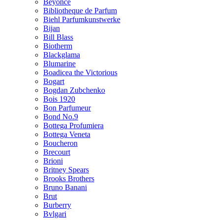
Beyonce
Bibliotheque de Parfum
Biehl Parfumkunstwerke
Bijan
Bill Blass
Biotherm
Blackglama
Blumarine
Boadicea the Victorious
Bogart
Bogdan Zubchenko
Bois 1920
Bon Parfumeur
Bond No.9
Bottega Profumiera
Bottega Veneta
Boucheron
Brecourt
Brioni
Britney Spears
Brooks Brothers
Bruno Banani
Brut
Burberry
Bvlgari