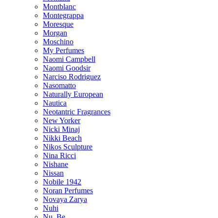
Montblanc
Montegrappa
Moresque
Morgan
Moschino
My Perfumes
Naomi Campbell
Naomi Goodsir
Narciso Rodriguez
Nasomatto
Naturally European
Nautica
Neotantric Fragrances
New Yorker
Nicki Minaj
Nikki Beach
Nikos Sculpture
Nina Ricci
Nishane
Nissan
Nobile 1942
Noran Perfumes
Novaya Zarya
Nuhi
Nu_Be