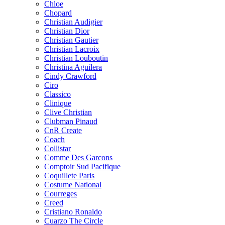
Chloe
Chopard
Christian Audigier
Christian Dior
Christian Gautier
Christian Lacroix
Christian Louboutin
Christina Aguilera
Cindy Crawford
Ciro
Classico
Clinique
Clive Christian
Clubman Pinaud
CnR Create
Coach
Collistar
Comme Des Garcons
Comptoir Sud Pacifique
Coquillete Paris
Costume National
Courreges
Creed
Cristiano Ronaldo
Cuarzo The Circle