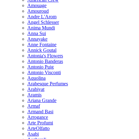
Amouage
Amouroud
Andre L'Arom
Angel Schlesser
Anima Mundi
Anna Sui
Annayake
Anne Fontaine
Annick Goutal
Antonia's Flowers
Antonio Banderas
Antonio Puig
Antonio Visconti
Aquolina
Arabesque Perfumes
Arabiyat
Aramis
Ariana Grande
Armaf
Armand Basi
Arrogance
Arte Profumi
ArteOlfatto
Asabi