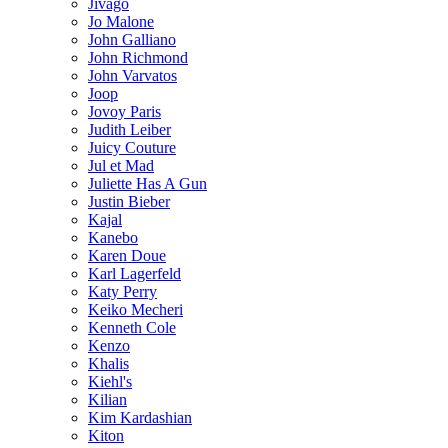
Jivago
Jo Malone
John Galliano
John Richmond
John Varvatos
Joop
Jovoy Paris
Judith Leiber
Juicy Couture
Jul et Mad
Juliette Has A Gun
Justin Bieber
Kajal
Kanebo
Karen Doue
Karl Lagerfeld
Katy Perry
Keiko Mecheri
Kenneth Cole
Kenzo
Khalis
Kiehl's
Kilian
Kim Kardashian
Kiton