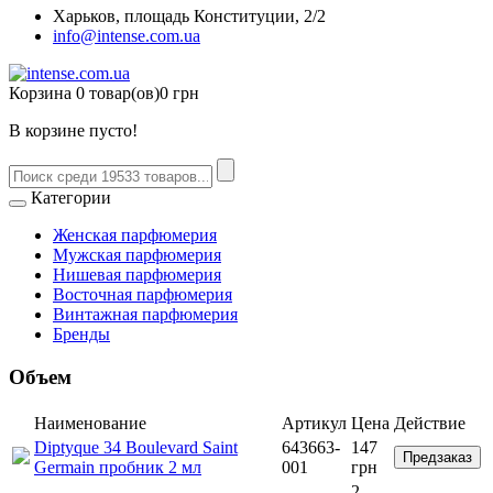
Харьков, площадь Конституции, 2/2
info@intense.com.ua
Корзина
0 товар(ов)
0 грн
В корзине пусто!
Категории
Женская парфюмерия
Мужская парфюмерия
Нишевая парфюмерия
Восточная парфюмерия
Винтажная парфюмерия
Бренды
Объем
Наименование
Артикул
Цена
Действие
Diptyque 34 Boulevard Saint
643663-
147
Предзаказ
Germain пробник 2 мл
001
грн
2