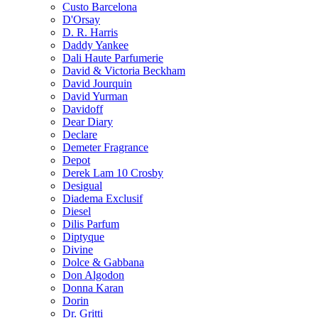
Custo Barcelona
D'Orsay
D. R. Harris
Daddy Yankee
Dali Haute Parfumerie
David & Victoria Beckham
David Jourquin
David Yurman
Davidoff
Dear Diary
Declare
Demeter Fragrance
Depot
Derek Lam 10 Crosby
Desigual
Diadema Exclusif
Diesel
Dilis Parfum
Diptyque
Divine
Dolce & Gabbana
Don Algodon
Donna Karan
Dorin
Dr. Gritti