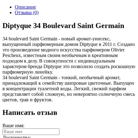
Описание
Отзывы (0)
Diptyque 34 Boulevard Saint Germain
34 boulevard Saint Germain - новый аромат-унисекс,
выпущенный парфюмерным домом Diptyque в 2011 г. Создано
это произведение модного искусства парфюмером Olivier
Pescheux, известным своим необычным и креативным
подходом к делу. В совокупности с индивидуальным
характером бренда Diptyque это позволило создать роскошную
парфюмерную линейку.
34 boulevard Saint Germain - тонкий, необычный аромат,
принадлежащий к семейству шипровые цветочные. Выпущен
в концентрации туалетной воды. Легкий, свежий парфюм
представляет собой сложную, но невероятно солнечную смесь
цветов, трав и фруктов.
Написать отзыв
Ваше имя:
Достоинства: