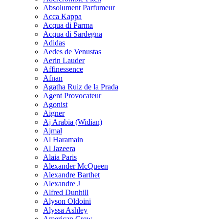
Absolument Parfumeur
Acca Kappa
Acqua di Parma
Acqua di Sardegna
Adidas
Aedes de Venustas
Aerin Lauder
Affinessence
Afnan
Agatha Ruiz de la Prada
Agent Provocateur
Agonist
Aigner
Aj Arabia (Widian)
Ajmal
Al Haramain
Al Jazeera
Alaia Paris
Alexander McQueen
Alexandre Barthet
Alexandre J
Alfred Dunhill
Alyson Oldoini
Alyssa Ashley
American Crew