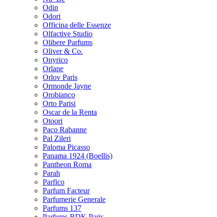
Odin
Odori
Officina delle Essenze
Olfactive Studio
Olibere Parfums
Oliver & Co.
Onyrico
Orlane
Orlov Paris
Ormonde Jayne
Orobianco
Orto Parisi
Oscar de la Renta
Otoori
Paco Rabanne
Pal Zileri
Paloma Picasso
Panama 1924 (Boellis)
Pantheon Roma
Parah
Parfico
Parfum Facteur
Parfumerie Generale
Parfums 137
Parfums BDK Paris