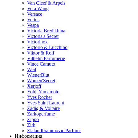
Van Cleef & Arpels
Vera Wang
Versace
Vertus
Vespa
Victoria Bredikhina
Victoria's Secret
Victorinox
Victorio & Lucchino
Viktor & Rolf
Vilhelm Parfumerie
Vince Camuto
Weil
WienerBlut
Women'Secret
Xerjoff
Yohji Yamamoto
Yves Rocher
Yves Saint Laurent
Zadig & Voltaire
Zarkoperfume
Zippo
Zirh
Zlatan Ibrahimovic Parfums
Информация