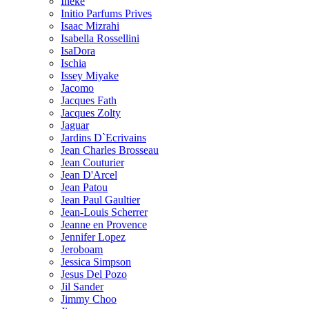
Ineke
Initio Parfums Prives
Isaac Mizrahi
Isabella Rossellini
IsaDora
Ischia
Issey Miyake
Jacomo
Jacques Fath
Jacques Zolty
Jaguar
Jardins D`Ecrivains
Jean Charles Brosseau
Jean Couturier
Jean D'Arcel
Jean Patou
Jean Paul Gaultier
Jean-Louis Scherrer
Jeanne en Provence
Jennifer Lopez
Jeroboam
Jessica Simpson
Jesus Del Pozo
Jil Sander
Jimmy Choo