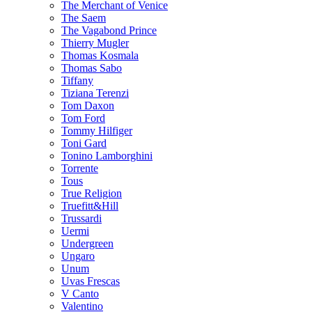
The Merchant of Venice
The Saem
The Vagabond Prince
Thierry Mugler
Thomas Kosmala
Thomas Sabo
Tiffany
Tiziana Terenzi
Tom Daxon
Tom Ford
Tommy Hilfiger
Toni Gard
Tonino Lamborghini
Torrente
Tous
True Religion
Truefitt&Hill
Trussardi
Uermi
Undergreen
Ungaro
Unum
Uvas Frescas
V Canto
Valentino