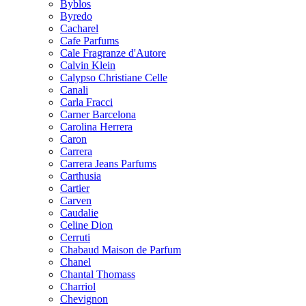
Byblos
Byredo
Cacharel
Cafe Parfums
Cale Fragranze d'Autore
Calvin Klein
Calypso Christiane Celle
Canali
Carla Fracci
Carner Barcelona
Carolina Herrera
Caron
Carrera
Carrera Jeans Parfums
Carthusia
Cartier
Carven
Caudalie
Celine Dion
Cerruti
Chabaud Maison de Parfum
Chanel
Chantal Thomass
Charriol
Chevignon