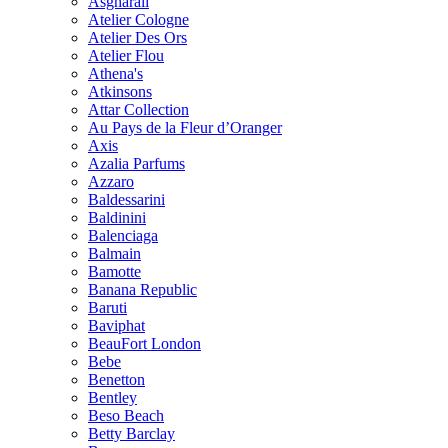
Asgharali
Atelier Cologne
Atelier Des Ors
Atelier Flou
Athena's
Atkinsons
Attar Collection
Au Pays de la Fleur d’Oranger
Axis
Azalia Parfums
Azzaro
Baldessarini
Baldinini
Balenciaga
Balmain
Bamotte
Banana Republic
Baruti
Baviphat
BeauFort London
Bebe
Benetton
Bentley
Beso Beach
Betty Barclay