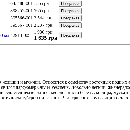
643488-001
135
грн
Предзаказ
898252-001
565
грн
Предзаказ
395566-001
2 544
грн
Предзаказ
395567-001
2 237
грн
Предзаказ
1 936 грн
00 мл
42913-005
Предзаказ
1 635
грн
ля женщин и мужчин. Относится к семейству восточных пряных 
4 явился парфюмер Olivier Pescheux. Довольно легкий, жизнера
переплетением верхних аккордов листа березы, корицы, мускатн
ичить ноты туберозы и герани. В завершении композиции остаютс