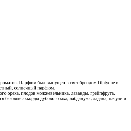
ароматов. Парфюм был выпущен в свет брендом Diptyque в
достный, солнечный парфюм.
ого ореха, плодов можжевельника, лаванды, грейпфрута,
я базовые аккорды дубового мха, лабданума, ладана, пачули и