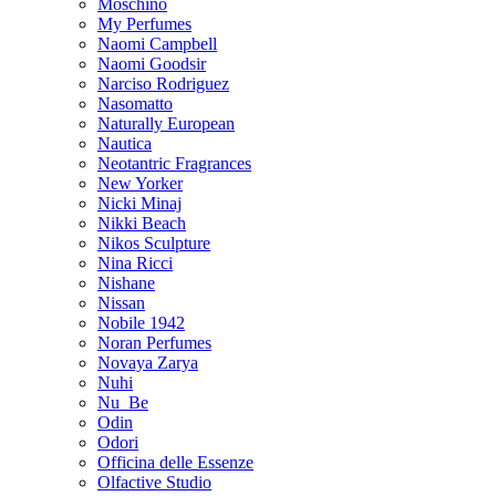
Moschino
My Perfumes
Naomi Campbell
Naomi Goodsir
Narciso Rodriguez
Nasomatto
Naturally European
Nautica
Neotantric Fragrances
New Yorker
Nicki Minaj
Nikki Beach
Nikos Sculpture
Nina Ricci
Nishane
Nissan
Nobile 1942
Noran Perfumes
Novaya Zarya
Nuhi
Nu_Be
Odin
Odori
Officina delle Essenze
Olfactive Studio