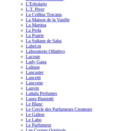
L'Erbolario
L.T. Piver
La Collina Toscana
La Maison de la Vanille
La Martina
La Perla
La Prairie
La Sultane de Saba
Label.m
Laboratorio Olfattivo
Lacoste
Lady Gaga
Lalique
Lancaster
Lancetti
Lancome
Lanvin
Lattafa Perfumes
Laura Biagiotti
Le Blanc
Le Cercle des Parfumeurs Createurs
Le Galion
Le Labo
Le Parfumeur
Lee Cooper Originals