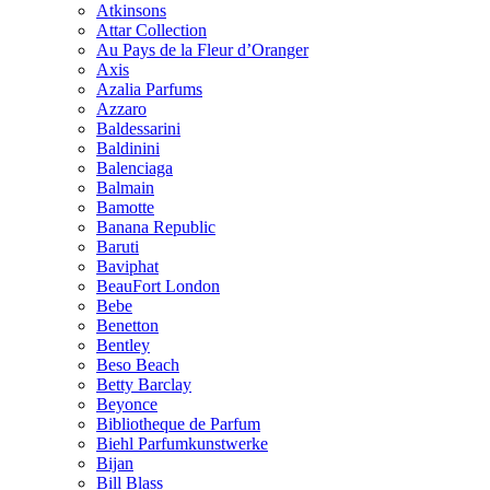
Atkinsons
Attar Collection
Au Pays de la Fleur d’Oranger
Axis
Azalia Parfums
Azzaro
Baldessarini
Baldinini
Balenciaga
Balmain
Bamotte
Banana Republic
Baruti
Baviphat
BeauFort London
Bebe
Benetton
Bentley
Beso Beach
Betty Barclay
Beyonce
Bibliotheque de Parfum
Biehl Parfumkunstwerke
Bijan
Bill Blass