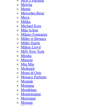
MDCI Parfums
Melvita
Memo
Mercedes-Benz
Mexx
Mi6ka
Michael Kors
Mila Schön
Milano Fragranze
Miller et Bertaux
Miller Harris
Milton Lloyd
MiN New York
Missha
Missoni
Miu Miu
Molinard
Mona di Orio
Monaco Parfums
Montale
Montana
Montblanc
Montegrappa
Moresque
Morgan