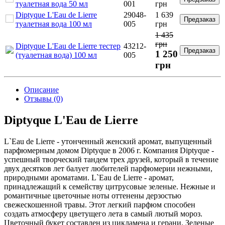
туалетная вода 50 мл
001
грн
Diptyque L'Eau de Lierre
29048-
1 639
Предзаказ
туалетная вода 100 мл
005
грн
1 435
грн
Diptyque L'Eau de Lierre тестер
43212-
Предзаказ
1 250
(туалетная вода) 100 мл
005
грн
Описание
Отзывы (0)
Diptyque L'Eau de Lierre
L`Eau de Lierre - утонченный женский аромат, выпущенный
парфюмерным домом Diptyque в 2006 г. Компания Diptyque -
успешный творческий тандем трех друзей, который в течение
двух десятков лет балует любителей парфюмерии нежными,
природными ароматами. L`Eau de Lierre - аромат,
принадлежащий к семейству цитрусовые зеленые. Нежные и
романтичные цветочные ноты оттенены дерзостью
свежескошенной травы. Этот легкий парфюм способен
создать атмосферу цветущего лета в самый лютый мороз.
Цветочный букет составлен из цикламена и герани. Зеленые