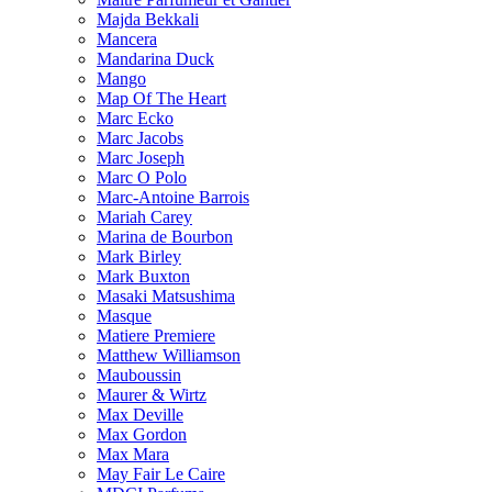
Majda Bekkali
Mancera
Mandarina Duck
Mango
Map Of The Heart
Marc Ecko
Marc Jacobs
Marc Joseph
Marc O Polo
Marc-Antoine Barrois
Mariah Carey
Marina de Bourbon
Mark Birley
Mark Buxton
Masaki Matsushima
Masque
Matiere Premiere
Matthew Williamson
Mauboussin
Maurer & Wirtz
Max Deville
Max Gordon
Max Mara
May Fair Le Caire