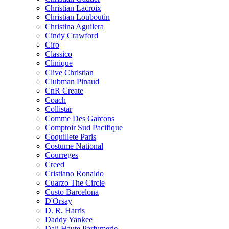
Christian Lacroix
Christian Louboutin
Christina Aguilera
Cindy Crawford
Ciro
Classico
Clinique
Clive Christian
Clubman Pinaud
CnR Create
Coach
Collistar
Comme Des Garcons
Comptoir Sud Pacifique
Coquillete Paris
Costume National
Courreges
Creed
Cristiano Ronaldo
Cuarzo The Circle
Custo Barcelona
D'Orsay
D. R. Harris
Daddy Yankee
Dali Haute Parfumerie