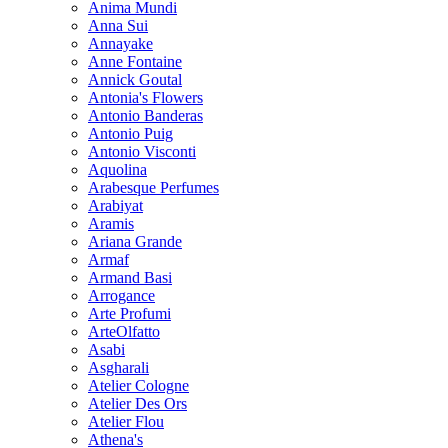
Anima Mundi
Anna Sui
Annayake
Anne Fontaine
Annick Goutal
Antonia's Flowers
Antonio Banderas
Antonio Puig
Antonio Visconti
Aquolina
Arabesque Perfumes
Arabiyat
Aramis
Ariana Grande
Armaf
Armand Basi
Arrogance
Arte Profumi
ArteOlfatto
Asabi
Asgharali
Atelier Cologne
Atelier Des Ors
Atelier Flou
Athena's