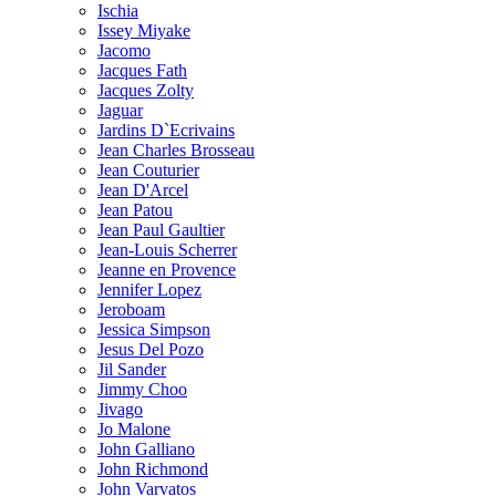
Ischia
Issey Miyake
Jacomo
Jacques Fath
Jacques Zolty
Jaguar
Jardins D`Ecrivains
Jean Charles Brosseau
Jean Couturier
Jean D'Arcel
Jean Patou
Jean Paul Gaultier
Jean-Louis Scherrer
Jeanne en Provence
Jennifer Lopez
Jeroboam
Jessica Simpson
Jesus Del Pozo
Jil Sander
Jimmy Choo
Jivago
Jo Malone
John Galliano
John Richmond
John Varvatos