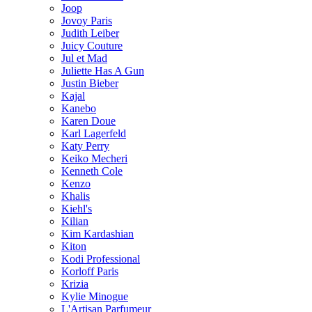
Joop
Jovoy Paris
Judith Leiber
Juicy Couture
Jul et Mad
Juliette Has A Gun
Justin Bieber
Kajal
Kanebo
Karen Doue
Karl Lagerfeld
Katy Perry
Keiko Mecheri
Kenneth Cole
Kenzo
Khalis
Kiehl's
Kilian
Kim Kardashian
Kiton
Kodi Professional
Korloff Paris
Krizia
Kylie Minogue
L'Artisan Parfumeur