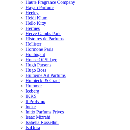
Haute Fragrance Company
Hayari Parfums
Heeley
Heidi Klum
Hello Kitty
Hermes
Herve Gambs Paris
Histoires de Parfums
Hollister
Hormone Paris
Houbigant
House Of Sillage
Hugh Parsons
Hugo Boss
Huitieme Art Parfums
Humiecki & Graef
Hummer
Iceberg
IKKS
Il Profvmo
Ineke
Initio Parfums Prives
Isaac Mizrahi
Isabella Rossellini
IsaDora