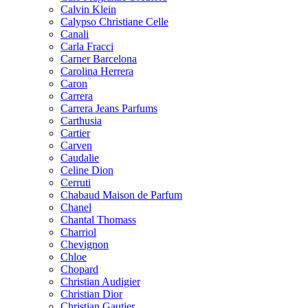
Calvin Klein
Calypso Christiane Celle
Canali
Carla Fracci
Carner Barcelona
Carolina Herrera
Caron
Carrera
Carrera Jeans Parfums
Carthusia
Cartier
Carven
Caudalie
Celine Dion
Cerruti
Chabaud Maison de Parfum
Chanel
Chantal Thomass
Charriol
Chevignon
Chloe
Chopard
Christian Audigier
Christian Dior
Christian Gautier