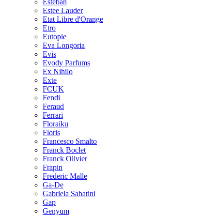
Esteban
Estee Lauder
Etat Libre d'Orange
Etro
Eutopie
Eva Longoria
Evis
Evody Parfums
Ex Nihilo
Exte
FCUK
Fendi
Feraud
Ferrari
Floraiku
Floris
Francesco Smalto
Franck Boclet
Franck Olivier
Frapin
Frederic Malle
Ga-De
Gabriela Sabatini
Gap
Genyum