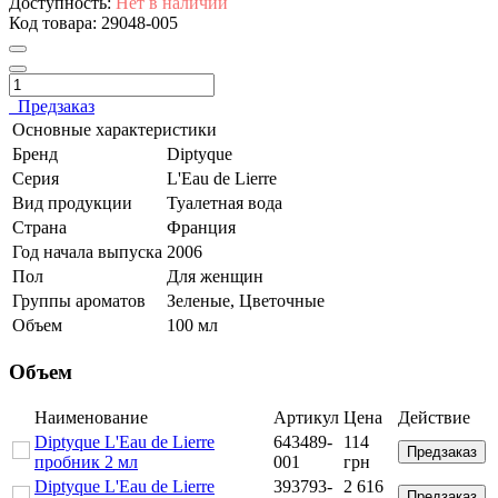
Доступность:
Нет в наличии
Код товара:
29048-005
Предзаказ
Основные характеристики
Бренд
Diptyque
Серия
L'Eau de Lierre
Вид продукции
Туалетная вода
Страна
Франция
Год начала выпуска
2006
Пол
Для женщин
Группы ароматов
Зеленые, Цветочные
Объем
100 мл
Объем
Наименование
Артикул
Цена
Действие
Diptyque L'Eau de Lierre
643489-
114
Предзаказ
пробник 2 мл
001
грн
Diptyque L'Eau de Lierre
393793-
2 616
Предзаказ