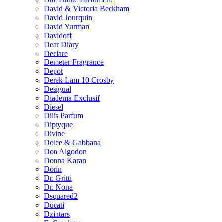
David & Victoria Beckham
David Jourquin
David Yurman
Davidoff
Dear Diary
Declare
Demeter Fragrance
Depot
Derek Lam 10 Crosby
Desigual
Diadema Exclusif
Diesel
Dilis Parfum
Diptyque
Divine
Dolce & Gabbana
Don Algodon
Donna Karan
Dorin
Dr. Gritti
Dr. Nona
Dsquared2
Ducati
Dzintars