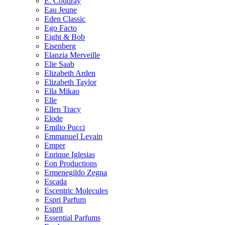
E. Coudray
Eau Jeune
Eden Classic
Ego Facto
Eight & Bob
Eisenberg
Elanzia Merveille
Elie Saab
Elizabeth Arden
Elizabeth Taylor
Ella Mikao
Elle
Ellen Tracy
Elode
Emilio Pucci
Emmanuel Levain
Emper
Enrique Iglesias
Eon Productions
Ermenegildo Zegna
Escada
Escentric Molecules
Espri Parfum
Esprit
Essential Parfums