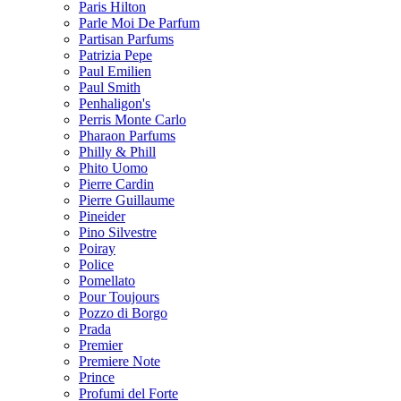
Paris Hilton
Parle Moi De Parfum
Partisan Parfums
Patrizia Pepe
Paul Emilien
Paul Smith
Penhaligon's
Perris Monte Carlo
Pharaon Parfums
Philly & Phill
Phito Uomo
Pierre Cardin
Pierre Guillaume
Pineider
Pino Silvestre
Poiray
Police
Pomellato
Pour Toujours
Pozzo di Borgo
Prada
Premier
Premiere Note
Prince
Profumi del Forte