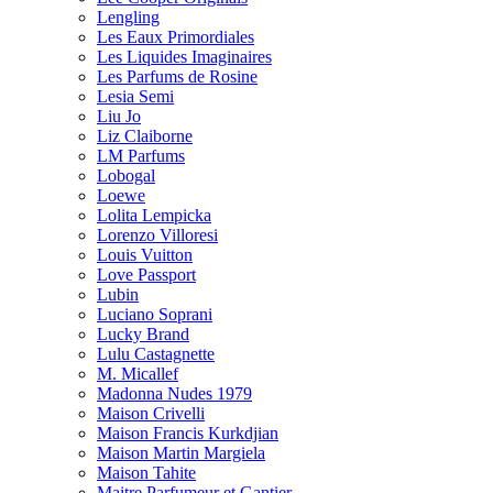
Lengling
Les Eaux Primordiales
Les Liquides Imaginaires
Les Parfums de Rosine
Lesia Semi
Liu Jo
Liz Claiborne
LM Parfums
Lobogal
Loewe
Lolita Lempicka
Lorenzo Villoresi
Louis Vuitton
Love Passport
Lubin
Luciano Soprani
Lucky Brand
Lulu Castagnette
M. Micallef
Madonna Nudes 1979
Maison Crivelli
Maison Francis Kurkdjian
Maison Martin Margiela
Maison Tahite
Maitre Parfumeur et Gantier