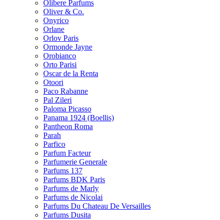
Olibere Parfums
Oliver & Co.
Onyrico
Orlane
Orlov Paris
Ormonde Jayne
Orobianco
Orto Parisi
Oscar de la Renta
Otoori
Paco Rabanne
Pal Zileri
Paloma Picasso
Panama 1924 (Boellis)
Pantheon Roma
Parah
Parfico
Parfum Facteur
Parfumerie Generale
Parfums 137
Parfums BDK Paris
Parfums de Marly
Parfums de Nicolai
Parfums Du Chateau De Versailles
Parfums Dusita