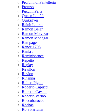
Profumi di Pantelleria
Proraso
Puccini Paris
Queen Latifah
Quiksilver
Ralph Lauren
Ramon Bejar
Ramon Molvizar
Ramon Monegal
Rampage
Rance 1795
Rania J
Reminiscence
Repetto
Replay
Revillon
Revlon
Rihanna
Robert Piguet
Roberto Capucci
Roberto Cavalli
Roberto Verino
Roccobarocco
Rochas
Roja Parfums