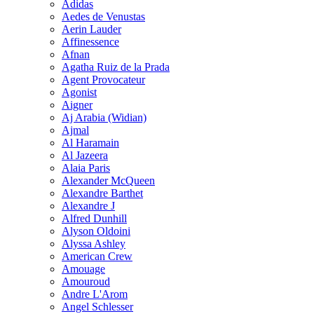
Adidas
Aedes de Venustas
Aerin Lauder
Affinessence
Afnan
Agatha Ruiz de la Prada
Agent Provocateur
Agonist
Aigner
Aj Arabia (Widian)
Ajmal
Al Haramain
Al Jazeera
Alaia Paris
Alexander McQueen
Alexandre Barthet
Alexandre J
Alfred Dunhill
Alyson Oldoini
Alyssa Ashley
American Crew
Amouage
Amouroud
Andre L'Arom
Angel Schlesser