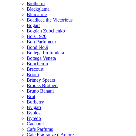
Biotherm
Blackglama
Blumarine
Boadicea the Victorious
Bogart
Bogdan Zubchenko
Bois 1920
Bon Parfumeur
Bond No.9
Bottega Profumiera
Bottega Veneta
Boucheron
Brecourt
Brioni
Britney Spears
Brooks Brothers
Bruno Banani
Brut
Burberry
Bvlgari
Byblos
Byredo
Cacharel
Cafe Parfums
Cale Fragranze d'Autore