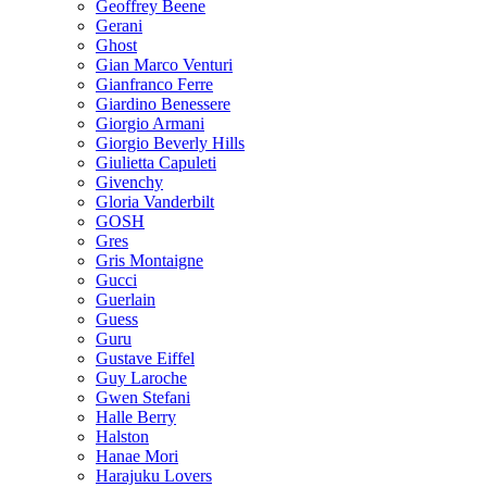
Geoffrey Beene
Gerani
Ghost
Gian Marco Venturi
Gianfranco Ferre
Giardino Benessere
Giorgio Armani
Giorgio Beverly Hills
Giulietta Capuleti
Givenchy
Gloria Vanderbilt
GOSH
Gres
Gris Montaigne
Gucci
Guerlain
Guess
Guru
Gustave Eiffel
Guy Laroche
Gwen Stefani
Halle Berry
Halston
Hanae Mori
Harajuku Lovers