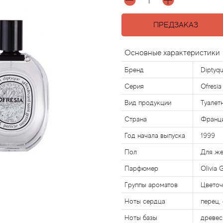
ПРЕДЗАКАЗ
Основные характеристики
Бренд
Diptyq
Серия
Ofresia
Вид продукции
Туалет
Страна
Франц
Год начала выпуска
1999
Пол
Для ж
Парфюмер
Olivia 
Группы ароматов
Цвето
Ноты сердца
перец,
Ноты базы
древес