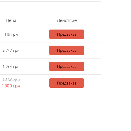
Цена
Действие
119
грн
Предзаказ
2 747
грн
Предзаказ
1 594
грн
Предзаказ
1 866 грн
Предзаказ
1 500
грн