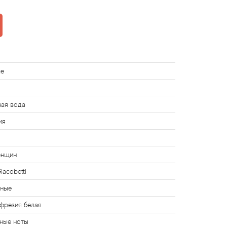
ue
ная вода
ия
енщин
Giacobetti
чные
 фрезия белая
ные ноты