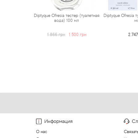
Diptyque Ofresia тестер (туалетная
Diptyque Ofresia 
вода) 100 мл
м
1 866 грн
1 500 грн
2 747
Информация
Сл
О нас
Связат