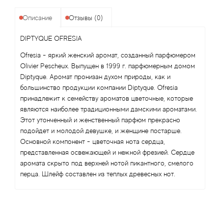
Alexandre Barthet
Описание
Отзывы (0)
Alexandre J
DIPTYQUE OFRESIA
Alfred Dunhill
Ofresia - яркий женский аромат, созданный парфюмером
Olivier Pescheux. Выпущен в 1999 г. парфюмерным домом
Alyson Oldoini
Diptyque. Аромат пронизан духом природы, как и
большинство продукции компании Diptyque. Ofresia
Alyssa Ashley
принадлежит к семейству ароматов цветочные, которые
являются наиболее традиционными дамскими ароматами.
Этот утонченный и женственный парфюм прекрасно
American Crew
подойдет и молодой девушке, и женщине постарше.
Основной компонент - цветочная нота сердца,
Amouage
представленная освежающей и нежной фрезией. Сердце
аромата скрыто под верхней нотой пикантного, смелого
Amouroud
перца. Шлейф составлен из теплых древесных нот.
Andre L'Arom