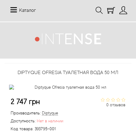
Каталог
12 Parfumeurs Francais
О нас
Мой аккаунт
19-69
Отзывы
История заказов
DIPTYQUE OFRESIA ТУАЛЕТНАЯ ВОДА 50 МЛ
27 87 Perfumes
Доставка
Рассылка новостей
42° by Beauty More
Условия
2 747 грн
Abercrombie Fitch
Aкции
0 отзывов
Производитель:
Diptyque
Absolument Parfumeur
Контакты
Доступность:
Нет в наличии
Код товара:
393795-001
Acca Kappa
Статьи