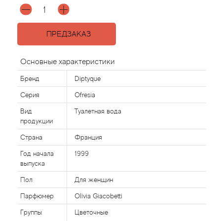
Acqua di Parma
ПРЕДЗАКАЗ
Acqua di Sardegna
Основные характеристики
Adidas
Бренд
Diptyque
Серия
Ofresia
Aedes de Venustas
Вид
Туалетная вода
Aerin Lauder
продукции
Страна
Франция
Affinessence
Год начала
1999
выпуска
Afnan
Пол
Для женщин
Agatha Ruiz de la Prada
Парфюмер
Olivia Giacobetti
Группы
Цветочные
Agent Provocateur