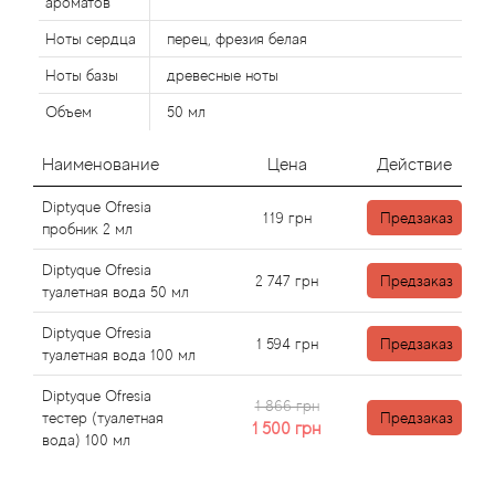
ароматов
Ноты сердца
перец, фрезия белая
Agonist
Ноты базы
древесные ноты
Aigner
Объем
50 мл
Aj Arabia (Widian)
Наименование
Цена
Действие
Diptyque Ofresia
Ajmal
119
грн
Предзаказ
пробник 2 мл
Diptyque Ofresia
Al Haramain
2 747
грн
Предзаказ
туалетная вода 50 мл
Al Jazeera
Diptyque Ofresia
1 594
грн
Предзаказ
туалетная вода 100 мл
Alaia Paris
Diptyque Ofresia
1 866 грн
тестер (туалетная
Предзаказ
1 500
грн
Alexander McQueen
вода) 100 мл