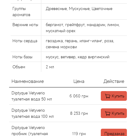
Alexandre Barthet
Группы
Древесные, Мускусные, Цветочные
Alexandre J
ароматов
Верхние ноты
бергамот, грейпфрут, мандарин, лимон,
Alfred Dunhill
мускатный орех
Ноты сердца
гвоздика, герань, иланг-иланг, роза,
Alyson Oldoini
семена моркови
Ноты базы
мускус, ветивер, кедр виргинский
Alyssa Ashley
Объем
2 мл
American Crew
Наименование
Цена
Действие
Amouage
Diptyque Vetyverio
6 060
грн
Купить
туалетная вода 50 мл
Amouroud
Diptyque Vetyverio
8 253
грн
Купить
туалетная вода 100 мл
Andre L'Arom
Diptyque Vetyverio
пробник (туалетная
119
грн
Предзаказ