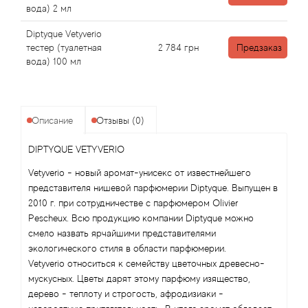
Angel Schlesser
вода) 2 мл
Diptyque Vetyverio
Anima Mundi
тестер (туалетная
2 784
грн
Предзаказ
вода) 100 мл
Anna Sui
Annayake
Описание
Отзывы (0)
Anne Fontaine
DIPTYQUE VETYVERIO
Annick Goutal
Vetyverio - новый аромат-унисекс от известнейшего
представителя нишевой парфюмерии Diptyque. Выпущен в
2010 г. при сотрудничестве с парфюмером Olivier
Antonia's Flowers
Pescheux. Всю продукцию компании Diptyque можно
смело назвать ярчайшими представителями
Antonio Banderas
экологического стиля в области парфюмерии.
Vetyverio относиться к семейству цветочных древесно-
Antonio Puig
мускусных. Цветы дарят этому парфюму изящество,
дерево - теплоту и строгость, афродизиаки -