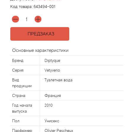
Код товара:
643494-001
Agonist
Aigner
ПРЕДЗАКАЗ
Aj Arabia (Widian)
Основные характеристики
Ajmal
Бренд
Diptyque
Серия
Vetyverio
Al Haramain
Вид
Туалетная вода
продукции
Al Jazeera
Страна
Франция
Alaia Paris
Год начала
2010
выпуска
Alexander McQueen
Пол
Унисекс
Парфюмер
Olivier Pescheux