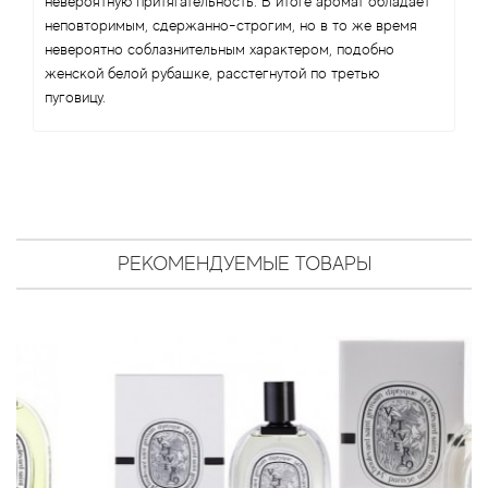
невероятную притягательность. В итоге аромат обладает
Antonio Visconti
неповторимым, сдержанно-строгим, но в то же время
невероятно соблазнительным характером, подобно
Aquolina
женской белой рубашке, расстегнутой по третью
пуговицу.
Arabesque Perfumes
Arabiyat
Aramis
РЕКОМЕНДУЕМЫЕ ТОВАРЫ
Ariana Grande
Armaf
Armand Basi
Arrogance