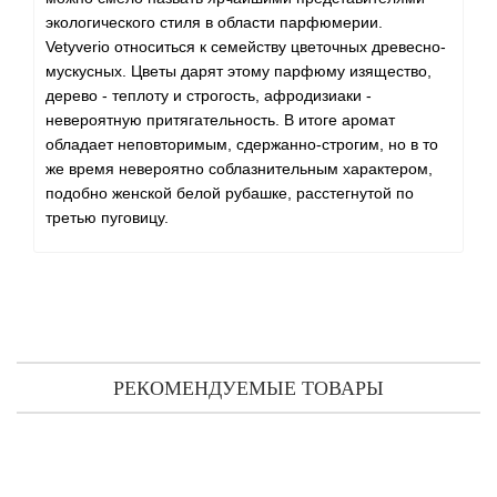
экологического стиля в области парфюмерии.
Vetyverio относиться к семейству цветочных древесно-
мускусных. Цветы дарят этому парфюму изящество,
дерево - теплоту и строгость, афродизиаки -
невероятную притягательность. В итоге аромат
обладает неповторимым, сдержанно-строгим, но в то
же время невероятно соблазнительным характером,
подобно женской белой рубашке, расстегнутой по
третью пуговицу.
РЕКОМЕНДУЕМЫЕ ТОВАРЫ
Diptyque Vetyverio тестер (туалетная вода) 100 мл