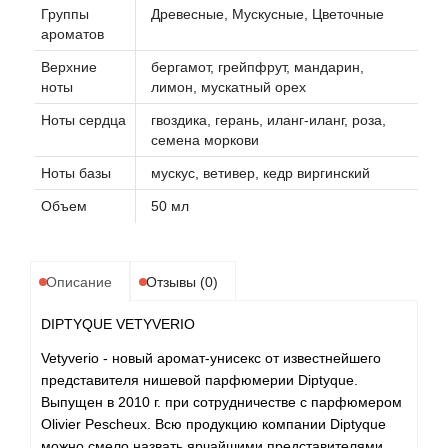
Группы
Древесные, Мускусные, Цветочные
ароматов
Верхние
бергамот, грейпфрут, мандарин,
ноты
лимон, мускатный орех
Ноты сердца
гвоздика, герань, иланг-иланг, роза,
семена моркови
Ноты базы
мускус, ветивер, кедр виргинский
Объем
50 мл
Описание
Отзывы (0)
DIPTYQUE VETYVERIO
Vetyverio - новый аромат-унисекс от известнейшего
представителя нишевой парфюмерии Diptyque.
Выпущен в 2010 г. при сотрудничестве с парфюмером
Olivier Pescheux. Всю продукцию компании Diptyque
можно смело назвать ярчайшими представителями