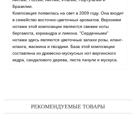
Бразилии.
Композиция появилась на свет в 2009 году. Она входит
в семейство восточно-цветочных ароматов. Верхними
нотами этой композиции являются свежие ноты
бергамота, кориандра и лимона. "Сердечными"
нотами здесь являются цветочные запахи розы, иланг-
иланга, жасмина и гвоздики. База этой композиции
составлена из древесно-мускусных нот виргинского
кедра, сандалового дерева, листа пачули и мускуса.
РЕКОМЕНДУЕМЫЕ ТОВАРЫ
E. Coudray Musc Et Freesia тестер (туалетная вода) 100 мл