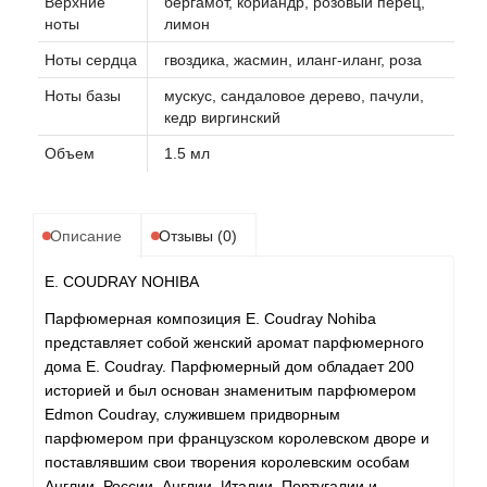
Верхние
бергамот, кориандр, розовый перец,
ноты
лимон
Ноты сердца
гвоздика, жасмин, иланг-иланг, роза
Ноты базы
мускус, сандаловое дерево, пачули,
кедр виргинский
Объем
1.5 мл
Описание
Отзывы (0)
E. COUDRAY NOHIBA
Парфюмерная композиция E. Coudray Nohiba
представляет собой женский аромат парфюмерного
дома E. Coudray. Парфюмерный дом обладает 200
историей и был основан знаменитым парфюмером
Edmon Coudray, служившем придворным
парфюмером при французском королевском дворе и
поставлявшим свои творения королевским особам
Англии, России, Англии, Италии, Португалии и