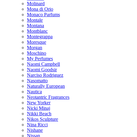
Molinard
Mona di Orio
Monaco Parfums
Montale
Montana
Montblanc
Montegrappa
Moresque
Morgan
Moschino
My Perfumes
Naomi Campbell
Naomi Goodsir
Narciso Rodriguez
Nasomatto
Naturally European
Nautica
Neotantric Fragrances
New Yorker
Nicki Minaj
Nikki Beach
Nikos Sculpture
Nina Ricci
Nishane
Nissan