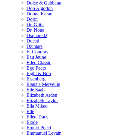
Dolce & Gabbana
Don Algodon
Donna Karan
Dorin
Dr. Gritti
Dr. Nona
Dsquared2
Ducati
Dzintars
E. Coudray
Eau Jeune
Eden Classic
Ego Facto
Eight & Bob
Eisenberg
Elanzia Merveille
Elie Saab
Elizabeth Arden
Elizabeth Taylor
Ella Mikao
Elle
Ellen Tracy
Elode
Emilio Pucci
Emmanuel Levain