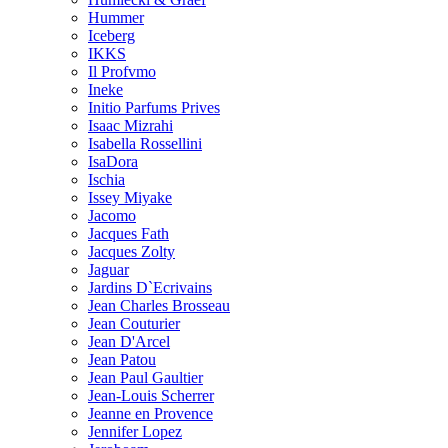
Hummer
Iceberg
IKKS
Il Profvmo
Ineke
Initio Parfums Prives
Isaac Mizrahi
Isabella Rossellini
IsaDora
Ischia
Issey Miyake
Jacomo
Jacques Fath
Jacques Zolty
Jaguar
Jardins D`Ecrivains
Jean Charles Brosseau
Jean Couturier
Jean D'Arcel
Jean Patou
Jean Paul Gaultier
Jean-Louis Scherrer
Jeanne en Provence
Jennifer Lopez