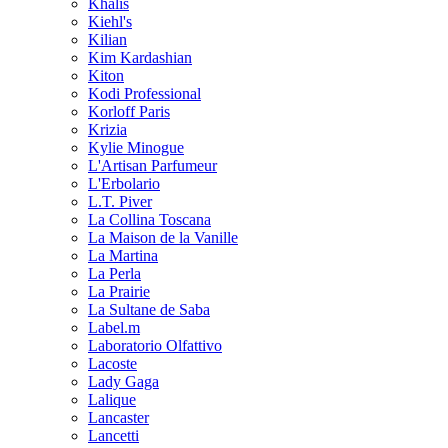
Khalis
Kiehl's
Kilian
Kim Kardashian
Kiton
Kodi Professional
Korloff Paris
Krizia
Kylie Minogue
L'Artisan Parfumeur
L'Erbolario
L.T. Piver
La Collina Toscana
La Maison de la Vanille
La Martina
La Perla
La Prairie
La Sultane de Saba
Label.m
Laboratorio Olfattivo
Lacoste
Lady Gaga
Lalique
Lancaster
Lancetti