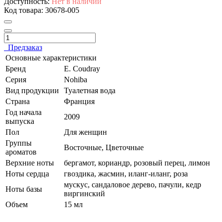
Доступность:
Нет в наличии
Код товара:
30678-005
Предзаказ
Основные характеристики
Бренд
E. Coudray
Серия
Nohiba
Вид продукции
Туалетная вода
Страна
Франция
Год начала
2009
выпуска
Пол
Для женщин
Группы
Восточные, Цветочные
ароматов
Верхние ноты
бергамот, кориандр, розовый перец, лимон
Ноты сердца
гвоздика, жасмин, иланг-иланг, роза
мускус, сандаловое дерево, пачули, кедр
Ноты базы
виргинский
Объем
15 мл