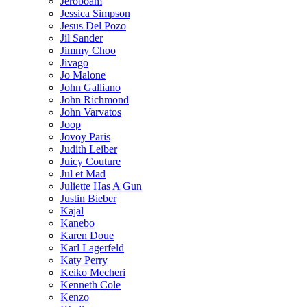
Jeroboam
Jessica Simpson
Jesus Del Pozo
Jil Sander
Jimmy Choo
Jivago
Jo Malone
John Galliano
John Richmond
John Varvatos
Joop
Jovoy Paris
Judith Leiber
Juicy Couture
Jul et Mad
Juliette Has A Gun
Justin Bieber
Kajal
Kanebo
Karen Doue
Karl Lagerfeld
Katy Perry
Keiko Mecheri
Kenneth Cole
Kenzo