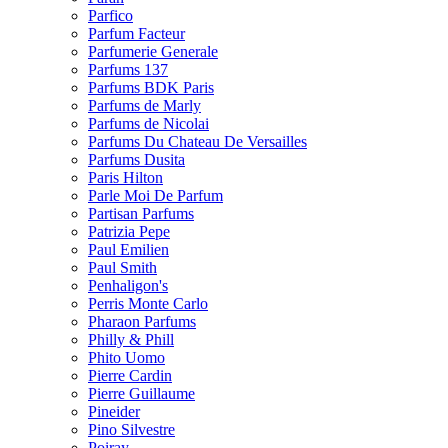
Parfico
Parfum Facteur
Parfumerie Generale
Parfums 137
Parfums BDK Paris
Parfums de Marly
Parfums de Nicolai
Parfums Du Chateau De Versailles
Parfums Dusita
Paris Hilton
Parle Moi De Parfum
Partisan Parfums
Patrizia Pepe
Paul Emilien
Paul Smith
Penhaligon's
Perris Monte Carlo
Pharaon Parfums
Philly & Phill
Phito Uomo
Pierre Cardin
Pierre Guillaume
Pineider
Pino Silvestre
Poiray