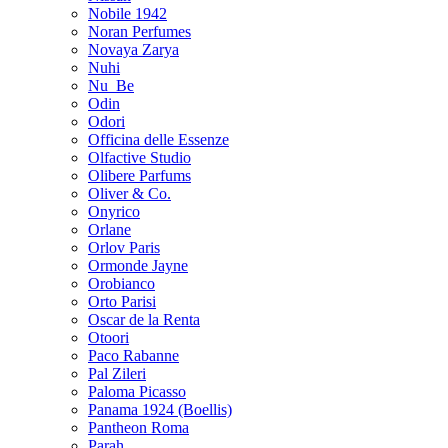
Nobile 1942
Noran Perfumes
Novaya Zarya
Nuhi
Nu_Be
Odin
Odori
Officina delle Essenze
Olfactive Studio
Olibere Parfums
Oliver & Co.
Onyrico
Orlane
Orlov Paris
Ormonde Jayne
Orobianco
Orto Parisi
Oscar de la Renta
Otoori
Paco Rabanne
Pal Zileri
Paloma Picasso
Panama 1924 (Boellis)
Pantheon Roma
Parah