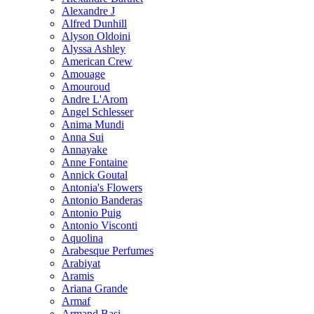
Alexandre J
Alfred Dunhill
Alyson Oldoini
Alyssa Ashley
American Crew
Amouage
Amouroud
Andre L'Arom
Angel Schlesser
Anima Mundi
Anna Sui
Annayake
Anne Fontaine
Annick Goutal
Antonia's Flowers
Antonio Banderas
Antonio Puig
Antonio Visconti
Aquolina
Arabesque Perfumes
Arabiyat
Aramis
Ariana Grande
Armaf
Armand Basi