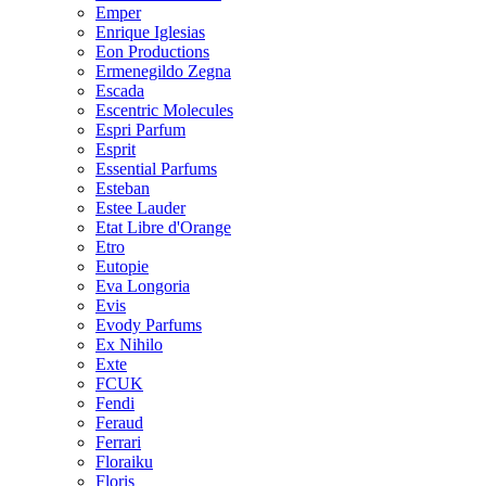
Emper
Enrique Iglesias
Eon Productions
Ermenegildo Zegna
Escada
Escentric Molecules
Espri Parfum
Esprit
Essential Parfums
Esteban
Estee Lauder
Etat Libre d'Orange
Etro
Eutopie
Eva Longoria
Evis
Evody Parfums
Ex Nihilo
Exte
FCUK
Fendi
Feraud
Ferrari
Floraiku
Floris