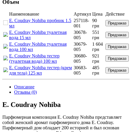
Объем
Наименование
Артикул
Цена
Действие
E. Coudray Nohiba пробник 1.5
257118-
90
Предзаказ
мл
001
грн
E. Coudray Nohiba туалетная
30678-
551
Предзаказ
вода 15 мл
005
грн
E. Coudray Nohiba туалетная
30679-
1 604
Предзаказ
вода 100 мл
005
грн
E. Coudray Nohiba тестер
30680-
921
Предзаказ
(туалетная вода) 100 мл
005
грн
E. Coudray Nohiba тестер (крем
30683-
485
Предзаказ
для тела) 125 мл
005
грн
Описание
Отзывы (0)
E. Coudray Nohiba
Парфюмерная композиция E. Coudray Nohiba представляет
собой женский аромат парфюмерного дома E. Coudray.
Парфюмерный дом обладает 200 историей и был основан