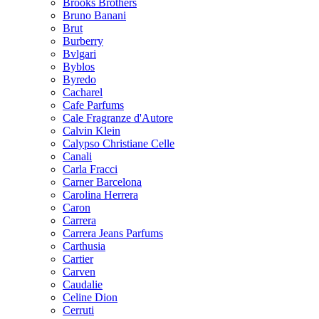
Brooks Brothers
Bruno Banani
Brut
Burberry
Bvlgari
Byblos
Byredo
Cacharel
Cafe Parfums
Cale Fragranze d'Autore
Calvin Klein
Calypso Christiane Celle
Canali
Carla Fracci
Carner Barcelona
Carolina Herrera
Caron
Carrera
Carrera Jeans Parfums
Carthusia
Cartier
Carven
Caudalie
Celine Dion
Cerruti