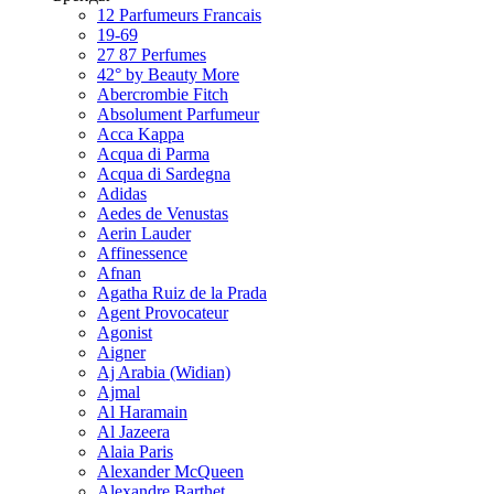
12 Parfumeurs Francais
19-69
27 87 Perfumes
42° by Beauty More
Abercrombie Fitch
Absolument Parfumeur
Acca Kappa
Acqua di Parma
Acqua di Sardegna
Adidas
Aedes de Venustas
Aerin Lauder
Affinessence
Afnan
Agatha Ruiz de la Prada
Agent Provocateur
Agonist
Aigner
Aj Arabia (Widian)
Ajmal
Al Haramain
Al Jazeera
Alaia Paris
Alexander McQueen
Alexandre Barthet