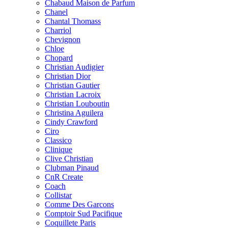
Chabaud Maison de Parfum
Chanel
Chantal Thomass
Charriol
Chevignon
Chloe
Chopard
Christian Audigier
Christian Dior
Christian Gautier
Christian Lacroix
Christian Louboutin
Christina Aguilera
Cindy Crawford
Ciro
Classico
Clinique
Clive Christian
Clubman Pinaud
CnR Create
Coach
Collistar
Comme Des Garcons
Comptoir Sud Pacifique
Coquillete Paris