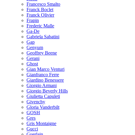
Francesco Smalto
Franck Boclet
Franck Olivier
Frapin
Frederic Malle
Ga-De
Gabriela Sabatini
Gap
Genyum
Geoffrey Beene
Gerani
Ghost
Gian Marco Venturi
Gianfranco Ferre
Giardino Benessere
Giorgio Armani
Giorgio Beverly Hills
Giulietta Capuleti
Givenchy
Gloria Vanderbilt
GOSH
Gres
Gris Montaigne
Gucci
Guerlain