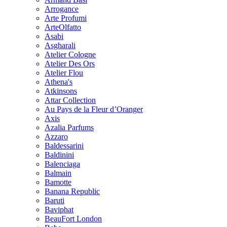
Arrogance
Arte Profumi
ArteOlfatto
Asabi
Asgharali
Atelier Cologne
Atelier Des Ors
Atelier Flou
Athena's
Atkinsons
Attar Collection
Au Pays de la Fleur d’Oranger
Axis
Azalia Parfums
Azzaro
Baldessarini
Baldinini
Balenciaga
Balmain
Bamotte
Banana Republic
Baruti
Baviphat
BeauFort London