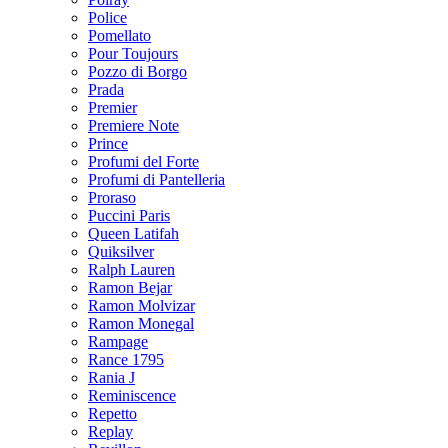
Police
Pomellato
Pour Toujours
Pozzo di Borgo
Prada
Premier
Premiere Note
Prince
Profumi del Forte
Profumi di Pantelleria
Proraso
Puccini Paris
Queen Latifah
Quiksilver
Ralph Lauren
Ramon Bejar
Ramon Molvizar
Ramon Monegal
Rampage
Rance 1795
Rania J
Reminiscence
Repetto
Replay