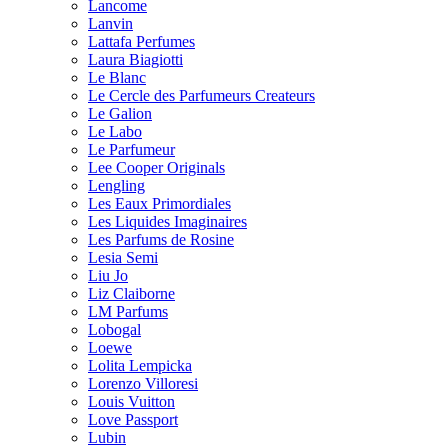
Lancome
Lanvin
Lattafa Perfumes
Laura Biagiotti
Le Blanc
Le Cercle des Parfumeurs Createurs
Le Galion
Le Labo
Le Parfumeur
Lee Cooper Originals
Lengling
Les Eaux Primordiales
Les Liquides Imaginaires
Les Parfums de Rosine
Lesia Semi
Liu Jo
Liz Claiborne
LM Parfums
Lobogal
Loewe
Lolita Lempicka
Lorenzo Villoresi
Louis Vuitton
Love Passport
Lubin