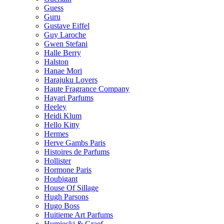
Guess
Guru
Gustave Eiffel
Guy Laroche
Gwen Stefani
Halle Berry
Halston
Hanae Mori
Harajuku Lovers
Haute Fragrance Company
Hayari Parfums
Heeley
Heidi Klum
Hello Kitty
Hermes
Herve Gambs Paris
Histoires de Parfums
Hollister
Hormone Paris
Houbigant
House Of Sillage
Hugh Parsons
Hugo Boss
Huitieme Art Parfums
Humiecki & Graef