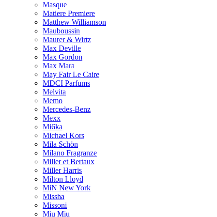
Masque
Matiere Premiere
Matthew Williamson
Mauboussin
Maurer & Wirtz
Max Deville
Max Gordon
Max Mara
May Fair Le Caire
MDCI Parfums
Melvita
Memo
Mercedes-Benz
Mexx
Mi6ka
Michael Kors
Mila Schön
Milano Fragranze
Miller et Bertaux
Miller Harris
Milton Lloyd
MiN New York
Missha
Missoni
Miu Miu