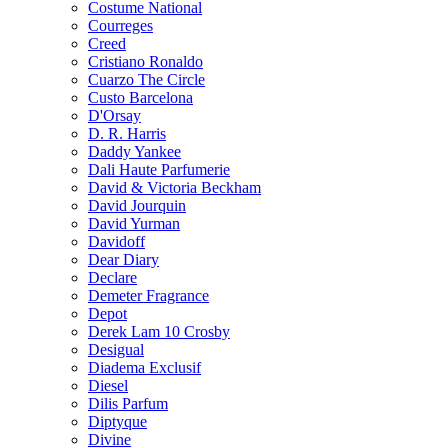
Costume National
Courreges
Creed
Cristiano Ronaldo
Cuarzo The Circle
Custo Barcelona
D'Orsay
D. R. Harris
Daddy Yankee
Dali Haute Parfumerie
David & Victoria Beckham
David Jourquin
David Yurman
Davidoff
Dear Diary
Declare
Demeter Fragrance
Depot
Derek Lam 10 Crosby
Desigual
Diadema Exclusif
Diesel
Dilis Parfum
Diptyque
Divine