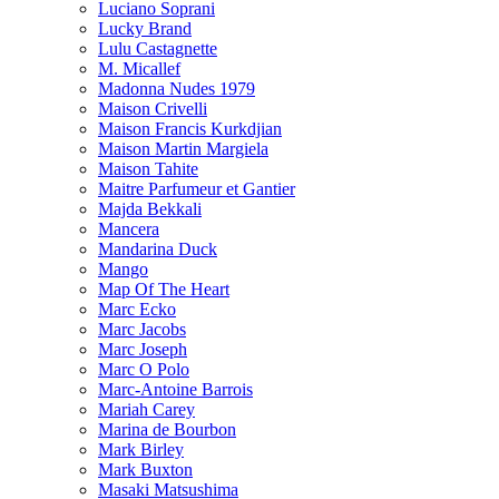
Luciano Soprani
Lucky Brand
Lulu Castagnette
M. Micallef
Madonna Nudes 1979
Maison Crivelli
Maison Francis Kurkdjian
Maison Martin Margiela
Maison Tahite
Maitre Parfumeur et Gantier
Majda Bekkali
Mancera
Mandarina Duck
Mango
Map Of The Heart
Marc Ecko
Marc Jacobs
Marc Joseph
Marc O Polo
Marc-Antoine Barrois
Mariah Carey
Marina de Bourbon
Mark Birley
Mark Buxton
Masaki Matsushima