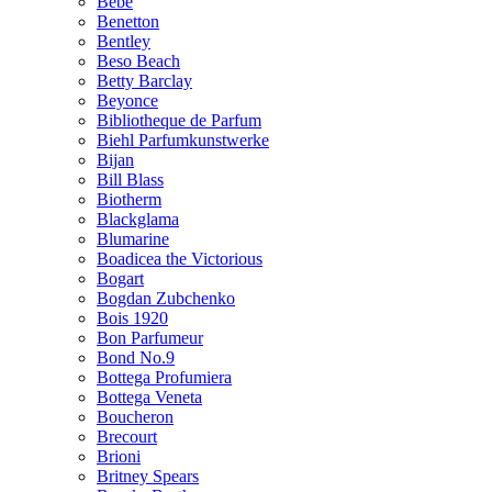
Bebe
Benetton
Bentley
Beso Beach
Betty Barclay
Beyonce
Bibliotheque de Parfum
Biehl Parfumkunstwerke
Bijan
Bill Blass
Biotherm
Blackglama
Blumarine
Boadicea the Victorious
Bogart
Bogdan Zubchenko
Bois 1920
Bon Parfumeur
Bond No.9
Bottega Profumiera
Bottega Veneta
Boucheron
Brecourt
Brioni
Britney Spears