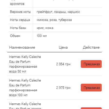
Alexandre Barthet
ароматов
Alexandre J
Верхние ноты
грейпфрут, ландыш, нарцисс
Ноты сердца
мимоза, роза, тубероза
Alfred Dunhill
Ноты базы
ирис, кожа
Объем
100 мл
Alyson Oldoini
Наименование
Цена
Действие
Alyssa Ashley
Hermes Kelly Caleche
American Crew
Eau de Parfum
2 354
грн
Предзаказ
парфюмированная
вода 50 мл
Amouage
Hermes Kelly Caleche
Amouroud
Eau de Parfum
2 975
грн
Предзаказ
парфюмированная
вода 100 мл
Andre L'Arom
Hermes Kelly Caleche
Eau de Parfum тестер