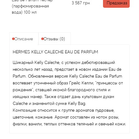
Angel Schlesser
3 587
грн
Предзаказ
(парфюмированная
вода) 100 мл
Anima Mundi
Anna Sui
Описание
Отзывы (0)
Annayake
HERMES KELLY CALECHE EAU DE PARFUM
Anne Fontaine
Шикарный Kelly Caleche, с успехом дебютировавший
несколько лет назад, предстает в новом издании Eau de
Parfum. Обновленная версия Kelly Caleche Eau de Parfum
Annick Goutal
воспевает утонченный образ Грейс Келли, "принцессы от
рождения", ставшей иконой благородного стиля и
Antonia's Flowers
изящных манер. Также отдает дань культовым духам
Caleche и знаменитой сумке Kelly Bag.
Antonio Banderas
Композиция относится к группе ароматов пудровые,
цветочные, кожаные. Аромат составлен из ноток розы,
фиалки, ванили, теплых оттенков телячьей и овечьей кожи.
Antonio Puig