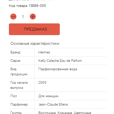
Код товара:
13888-005
Agonist
Aigner
ПРЕДЗАКАЗ
Aj Arabia (Widian)
Основные характеристики
Ajmal
Бренд
Hermes
Серия
Kelly Caleche Eau de Parfum
Al Haramain
Вид
Парфюмированная вода
продукции
Al Jazeera
Год начала
2009
выпуска
Alaia Paris
Пол
Для женщин
Alexander McQueen
Парфюмер
Jean-Claude Ellena
Группы
Восточные, Кожаные, Цветочные