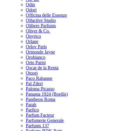
Odin
Odori
Officina delle Essenze
Olfactive Studio
Olibere Parfums
Oliver & Co.
Onyrico
Orlane
Orlov Paris
Ormonde Jayne
Orobianco
Orto Parisi
Oscar de la Renta
Otoori
Paco Rabanne
Pal Zileri
Paloma Picasso
Panama 1924 (Boellis)
Pantheon Roma
Parah
Parfico
Parfum Facteur
Parfumerie Generale
Parfums 137
Parfums BDK Paris