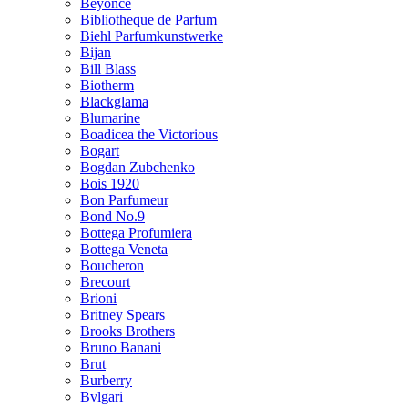
Beyonce
Bibliotheque de Parfum
Biehl Parfumkunstwerke
Bijan
Bill Blass
Biotherm
Blackglama
Blumarine
Boadicea the Victorious
Bogart
Bogdan Zubchenko
Bois 1920
Bon Parfumeur
Bond No.9
Bottega Profumiera
Bottega Veneta
Boucheron
Brecourt
Brioni
Britney Spears
Brooks Brothers
Bruno Banani
Brut
Burberry
Bvlgari