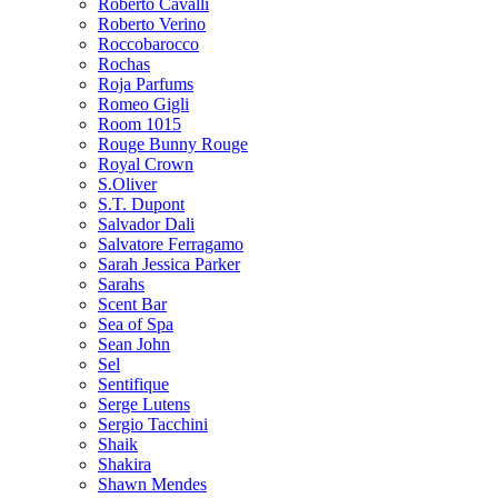
Roberto Cavalli
Roberto Verino
Roccobarocco
Rochas
Roja Parfums
Romeo Gigli
Room 1015
Rouge Bunny Rouge
Royal Crown
S.Oliver
S.T. Dupont
Salvador Dali
Salvatore Ferragamo
Sarah Jessica Parker
Sarahs
Scent Bar
Sea of Spa
Sean John
Sel
Sentifique
Serge Lutens
Sergio Tacchini
Shaik
Shakira
Shawn Mendes