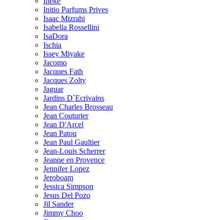
Ineke
Initio Parfums Prives
Isaac Mizrahi
Isabella Rossellini
IsaDora
Ischia
Issey Miyake
Jacomo
Jacques Fath
Jacques Zolty
Jaguar
Jardins D`Ecrivains
Jean Charles Brosseau
Jean Couturier
Jean D'Arcel
Jean Patou
Jean Paul Gaultier
Jean-Louis Scherrer
Jeanne en Provence
Jennifer Lopez
Jeroboam
Jessica Simpson
Jesus Del Pozo
Jil Sander
Jimmy Choo