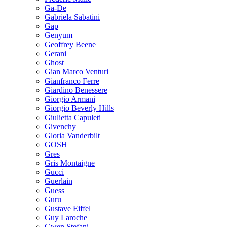
Ga-De
Gabriela Sabatini
Gap
Genyum
Geoffrey Beene
Gerani
Ghost
Gian Marco Venturi
Gianfranco Ferre
Giardino Benessere
Giorgio Armani
Giorgio Beverly Hills
Giulietta Capuleti
Givenchy
Gloria Vanderbilt
GOSH
Gres
Gris Montaigne
Gucci
Guerlain
Guess
Guru
Gustave Eiffel
Guy Laroche
Gwen Stefani