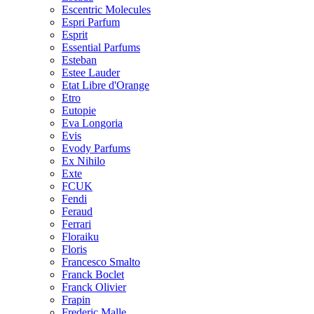
Escentric Molecules
Espri Parfum
Esprit
Essential Parfums
Esteban
Estee Lauder
Etat Libre d'Orange
Etro
Eutopie
Eva Longoria
Evis
Evody Parfums
Ex Nihilo
Exte
FCUK
Fendi
Feraud
Ferrari
Floraiku
Floris
Francesco Smalto
Franck Boclet
Franck Olivier
Frapin
Frederic Malle