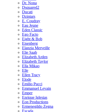
Dr. Nona
Dsquared2
Ducati
Dzintars
E. Coudray
Eau Jeune
Eden Classic
Ego Facto
Eight & Bob
Eisenberg
Elanzia Merveille
Elie Saab
Elizabeth Arden
Elizabeth Taylor
Ella Mikao
Elle
Ellen Tracy
Elode
Emilio Pucci
Emmanuel Levain
Emper
Enrique Iglesias
Eon Productions
Ermenegildo Zegna
Escada