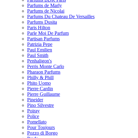
Parfums de Marly
Parfums de Nicolai
Parfums Du Chateau De Versailles
Parfums Dusita
Paris Hilton
Parle Moi De Parfum
Partisan Parfums
Patrizia Pepe
Paul Emilien
Paul Smith
Penhaligon's
Perris Monte Carlo
Pharaon Parfums
Philly & Phill
Phito Uomo
Pierre Cardin
Pierre Guillaume
Pineider
Pino Silvestre
Poiray
Police
Pomellato
Pour Toujours
Pozzo di Borgo