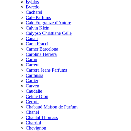
Byblos
Byredo
Cacharel
Cafe Parfums
Cale Fragranze d'Autore
Calvin Klein
Calypso Christiane Celle
Canali
Carla Fracci
Carner Barcelona
Carolina Herrera
Caron
Carrera
Carrera Jeans Parfums
Carthusia
Cartier
Carven
Caudalie
Celine Dion
Cerruti
Chabaud Maison de Parfum
Chanel
Chantal Thomass
Charriol
Chevignon