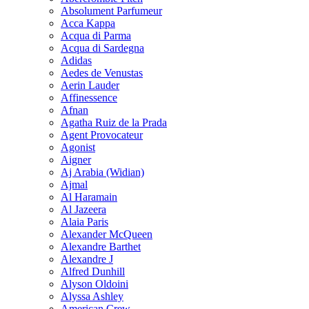
Absolument Parfumeur
Acca Kappa
Acqua di Parma
Acqua di Sardegna
Adidas
Aedes de Venustas
Aerin Lauder
Affinessence
Afnan
Agatha Ruiz de la Prada
Agent Provocateur
Agonist
Aigner
Aj Arabia (Widian)
Ajmal
Al Haramain
Al Jazeera
Alaia Paris
Alexander McQueen
Alexandre Barthet
Alexandre J
Alfred Dunhill
Alyson Oldoini
Alyssa Ashley
American Crew