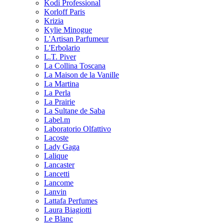
Kodi Professional
Korloff Paris
Krizia
Kylie Minogue
L'Artisan Parfumeur
L'Erbolario
L.T. Piver
La Collina Toscana
La Maison de la Vanille
La Martina
La Perla
La Prairie
La Sultane de Saba
Label.m
Laboratorio Olfattivo
Lacoste
Lady Gaga
Lalique
Lancaster
Lancetti
Lancome
Lanvin
Lattafa Perfumes
Laura Biagiotti
Le Blanc