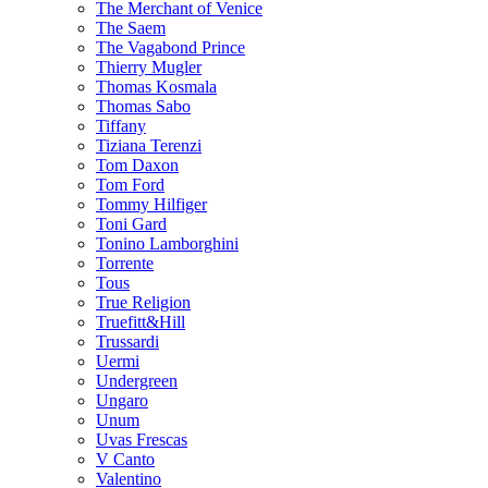
The Merchant of Venice
The Saem
The Vagabond Prince
Thierry Mugler
Thomas Kosmala
Thomas Sabo
Tiffany
Tiziana Terenzi
Tom Daxon
Tom Ford
Tommy Hilfiger
Toni Gard
Tonino Lamborghini
Torrente
Tous
True Religion
Truefitt&Hill
Trussardi
Uermi
Undergreen
Ungaro
Unum
Uvas Frescas
V Canto
Valentino