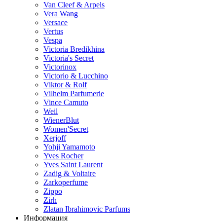
Van Cleef & Arpels
Vera Wang
Versace
Vertus
Vespa
Victoria Bredikhina
Victoria's Secret
Victorinox
Victorio & Lucchino
Viktor & Rolf
Vilhelm Parfumerie
Vince Camuto
Weil
WienerBlut
Women'Secret
Xerjoff
Yohji Yamamoto
Yves Rocher
Yves Saint Laurent
Zadig & Voltaire
Zarkoperfume
Zippo
Zirh
Zlatan Ibrahimovic Parfums
Информация