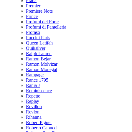
Prada
Premier
Premiere Note
Prince
Profumi del Forte
Profumi di Pantelleria
Proraso
Puccini Paris
Queen Latifah
Quiksilver
Ralph Lauren
Ramon Bejar
Ramon Molvizar
Ramon Monegal
Rampage
Rance 1795
Rania J
Reminiscence
Repetto
Replay
Revillon
Revlon
Rihanna
Robert Piguet
Roberto Capucci