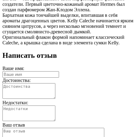
создатели. Первый цветочно-кожаный аромат Hermes был
создан парфюмером Жан-Клодом Эллена.
Бархатная кожа тончайшей выделки, впитавшая в себя
ароматы драгоценных цветов. Kelly Caleche начинается ярким
сиянием цитрусов, а через несколько мгновений темнеет и
сгущается смолянисто-древесной дымкой.
Оригинальный флакон формой напоминает классический
Caleche, а крышка сделана в виде элемента сумки Kelly.
Написать отзыв
Ваше имя:
Достоинства:
Недостатки:
Ваш отзыв