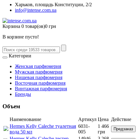
Харьков, площадь Конституции, 2/2
info@intense.com.ua
Корзина
0 товар(ов)
0 грн
В корзине пусто!
Категории
Женская парфюмерия
Мужская парфюмерия
Нишевая парфюмерия
Восточная парфюмерия
Винтажная парфюмерия
Бренды
Объем
Наименование
Артикул
Цена
Действие
Hermes Kelly Caleche туалетная
6031-
1 466
Предзаказ
вода 50 мл
005
грн
Hermes Kelly Caleche тестер
14946-
3 268