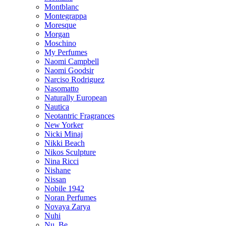
Montblanc
Montegrappa
Moresque
Morgan
Moschino
My Perfumes
Naomi Campbell
Naomi Goodsir
Narciso Rodriguez
Nasomatto
Naturally European
Nautica
Neotantric Fragrances
New Yorker
Nicki Minaj
Nikki Beach
Nikos Sculpture
Nina Ricci
Nishane
Nissan
Nobile 1942
Noran Perfumes
Novaya Zarya
Nuhi
Nu_Be