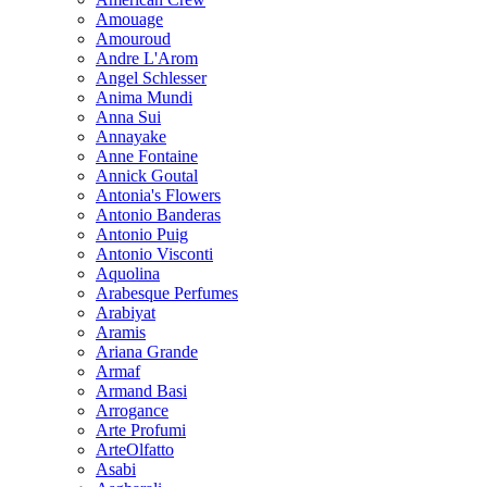
Amouage
Amouroud
Andre L'Arom
Angel Schlesser
Anima Mundi
Anna Sui
Annayake
Anne Fontaine
Annick Goutal
Antonia's Flowers
Antonio Banderas
Antonio Puig
Antonio Visconti
Aquolina
Arabesque Perfumes
Arabiyat
Aramis
Ariana Grande
Armaf
Armand Basi
Arrogance
Arte Profumi
ArteOlfatto
Asabi