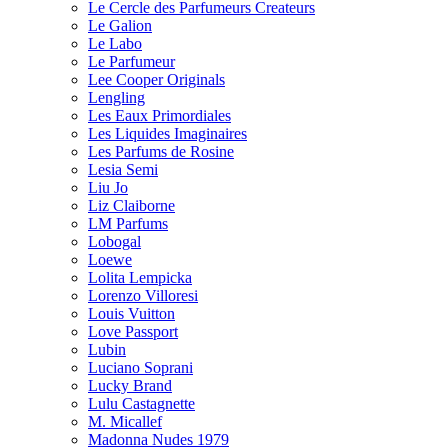
Le Cercle des Parfumeurs Createurs
Le Galion
Le Labo
Le Parfumeur
Lee Cooper Originals
Lengling
Les Eaux Primordiales
Les Liquides Imaginaires
Les Parfums de Rosine
Lesia Semi
Liu Jo
Liz Claiborne
LM Parfums
Lobogal
Loewe
Lolita Lempicka
Lorenzo Villoresi
Louis Vuitton
Love Passport
Lubin
Luciano Soprani
Lucky Brand
Lulu Castagnette
M. Micallef
Madonna Nudes 1979