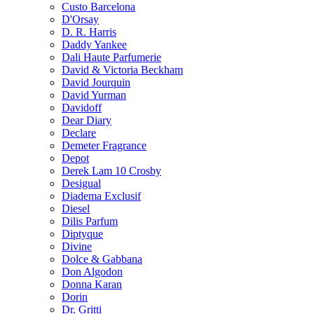
Custo Barcelona
D'Orsay
D. R. Harris
Daddy Yankee
Dali Haute Parfumerie
David & Victoria Beckham
David Jourquin
David Yurman
Davidoff
Dear Diary
Declare
Demeter Fragrance
Depot
Derek Lam 10 Crosby
Desigual
Diadema Exclusif
Diesel
Dilis Parfum
Diptyque
Divine
Dolce & Gabbana
Don Algodon
Donna Karan
Dorin
Dr. Gritti