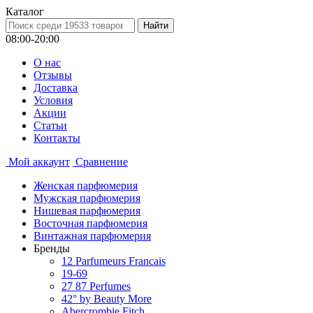
Каталог
08:00-20:00
О нас
Отзывы
Доставка
Условия
Aкции
Статьи
Контакты
Мой аккаунт
Сравнение
Женская парфюмерия
Мужская парфюмерия
Нишевая парфюмерия
Восточная парфюмерия
Винтажная парфюмерия
Бренды
12 Parfumeurs Francais
19-69
27 87 Perfumes
42° by Beauty More
Abercrombie Fitch