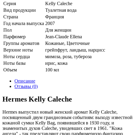
Серия
Kelly Caleche
Вид продукции
Туалетная вода
Страна
Франция
Год начала выпуска
2007
Пол
Для женщин
Парфюмер
Jean-Claude Ellena
Группы ароматов
Кожаные, Цветочные
Верхние ноты
грейпфрут, ландыш, нарцисс
Ноты сердца
мимоза, роза, тубероза
Ноты базы
ирис, кожа
Объем
100 мл
Описание
Отзывы (0)
Hermes Kelly Caleche
Hermes выпустил новый женский аромат Kelly Caleche,
посвященный двум грандиозным событиям: выходу известной
кожаной сумки Kelly Bag, появившейся в 1930 году, и
знаменитых духов Caleche, увидевших свет в 1961. "Кожа
ангела" - так представляют свою парфюмерную фантазию