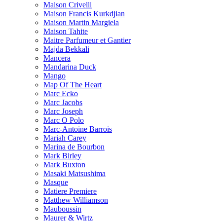
Maison Crivelli
Maison Francis Kurkdjian
Maison Martin Margiela
Maison Tahite
Maitre Parfumeur et Gantier
Majda Bekkali
Mancera
Mandarina Duck
Mango
Map Of The Heart
Marc Ecko
Marc Jacobs
Marc Joseph
Marc O Polo
Marc-Antoine Barrois
Mariah Carey
Marina de Bourbon
Mark Birley
Mark Buxton
Masaki Matsushima
Masque
Matiere Premiere
Matthew Williamson
Mauboussin
Maurer & Wirtz