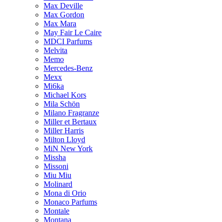
Max Deville
Max Gordon
Max Mara
May Fair Le Caire
MDCI Parfums
Melvita
Memo
Mercedes-Benz
Mexx
Mi6ka
Michael Kors
Mila Schön
Milano Fragranze
Miller et Bertaux
Miller Harris
Milton Lloyd
MiN New York
Missha
Missoni
Miu Miu
Molinard
Mona di Orio
Monaco Parfums
Montale
Montana