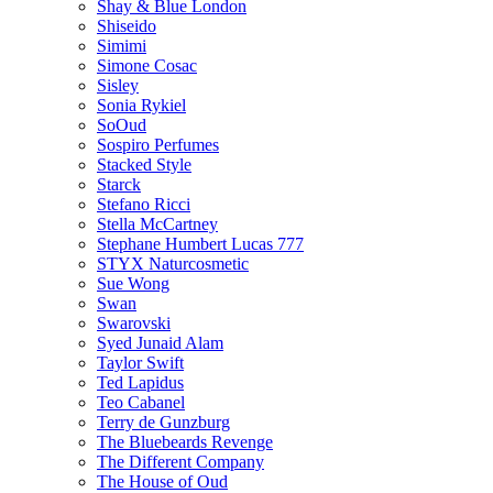
Shay & Blue London
Shiseido
Simimi
Simone Cosac
Sisley
Sonia Rykiel
SoOud
Sospiro Perfumes
Stacked Style
Starck
Stefano Ricci
Stella McCartney
Stephane Humbert Lucas 777
STYX Naturсosmetic
Sue Wong
Swan
Swarovski
Syed Junaid Alam
Taylor Swift
Ted Lapidus
Teo Cabanel
Terry de Gunzburg
The Bluebeards Revenge
The Different Company
The House of Oud