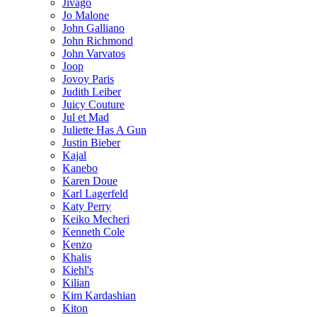
Jivago
Jo Malone
John Galliano
John Richmond
John Varvatos
Joop
Jovoy Paris
Judith Leiber
Juicy Couture
Jul et Mad
Juliette Has A Gun
Justin Bieber
Kajal
Kanebo
Karen Doue
Karl Lagerfeld
Katy Perry
Keiko Mecheri
Kenneth Cole
Kenzo
Khalis
Kiehl's
Kilian
Kim Kardashian
Kiton