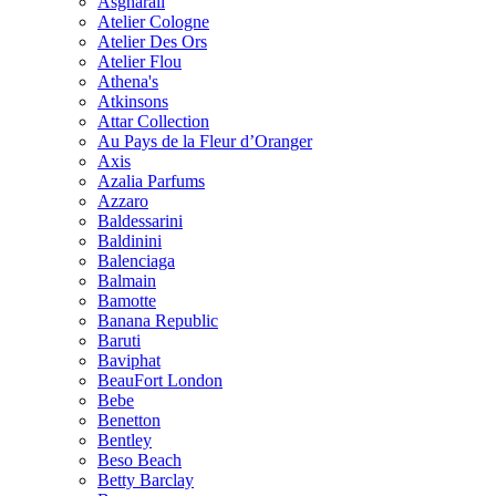
Asgharali
Atelier Cologne
Atelier Des Ors
Atelier Flou
Athena's
Atkinsons
Attar Collection
Au Pays de la Fleur d’Oranger
Axis
Azalia Parfums
Azzaro
Baldessarini
Baldinini
Balenciaga
Balmain
Bamotte
Banana Republic
Baruti
Baviphat
BeauFort London
Bebe
Benetton
Bentley
Beso Beach
Betty Barclay