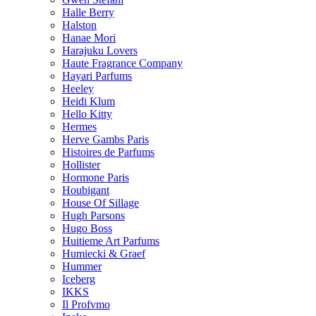
Halle Berry
Halston
Hanae Mori
Harajuku Lovers
Haute Fragrance Company
Hayari Parfums
Heeley
Heidi Klum
Hello Kitty
Hermes
Herve Gambs Paris
Histoires de Parfums
Hollister
Hormone Paris
Houbigant
House Of Sillage
Hugh Parsons
Hugo Boss
Huitieme Art Parfums
Humiecki & Graef
Hummer
Iceberg
IKKS
Il Profvmo