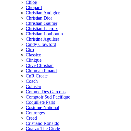
Chloe
Chopard
Christian Audigier
Christian Dior
Christian Gautier
Christian Lacroix
Christian Louboutin
Christina Aguilera
Cindy Crawford
Ciro
Classico
Clinique
Clive Christian
Clubman Pinaud
CnR Create
Coach
Collistar
Comme Des Garcons
Comptoir Sud Pacifique
Coquillete Paris
Costume National
Courreges
Creed
Cristiano Ronaldo
Cuarzo The Circle