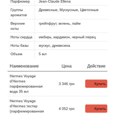
Парфюмер
Jean-Claude Ellena
Группы
Древесные, Мускусные, Цветочные
Agonist
ароматов
Верхние
грейпфрут, зелень, лайм
Aigner
ноты
Ноты сердца
имбирь, кардамон, черный перец
Aj Arabia (Widian)
Ноты базы
мускус, древесина
Ajmal
Объем
5 мл
Al Haramain
Наименование
Цена
Действие
Al Jazeera
Hermes Voyage
d'Hermes
3 346
грн
Купить
парфюмированная
Alaia Paris
вода 35 мл
Hermes Voyage
Alexander McQueen
d'Hermes тестер
4 052
грн
Купить
(парфюмированная