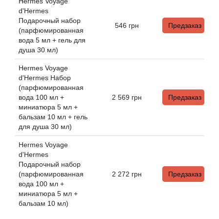
Angel Schlesser
Hermes Voyage
d'Hermes
Подарочный набор
Anima Mundi
546
грн
Предзаказ
(парфюмированная
вода 5 мл + гель для
Anna Sui
душа 30 мл)
Hermes Voyage
Annayake
d'Hermes Набор
(парфюмированная
вода 100 мл +
2 569
грн
Предзаказ
Anne Fontaine
миниатюра 5 мл +
бальзам 10 мл + гель
Annick Goutal
для душа 30 мл)
Hermes Voyage
Antonia's Flowers
d'Hermes
Подарочный набор
Antonio Banderas
(парфюмированная
2 272
грн
Предзаказ
вода 100 мл +
миниатюра 5 мл +
Antonio Puig
бальзам 10 мл)