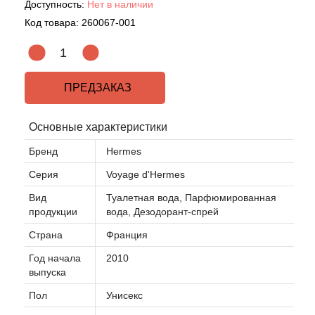
Доступность:
Нет в наличии
Код товара:
260067-001
Acqua di Parma
Acqua di Sardegna
ПРЕДЗАКАЗ
Adidas
Основные характеристики
Aedes de Venustas
Бренд
Hermes
Aerin Lauder
Серия
Voyage d'Hermes
Вид
Туалетная вода, Парфюмированная
Affinessence
продукции
вода, Дезодорант-спрей
Страна
Франция
Afnan
Год начала
2010
выпуска
Agatha Ruiz de la Prada
Пол
Унисекс
Agent Provocateur