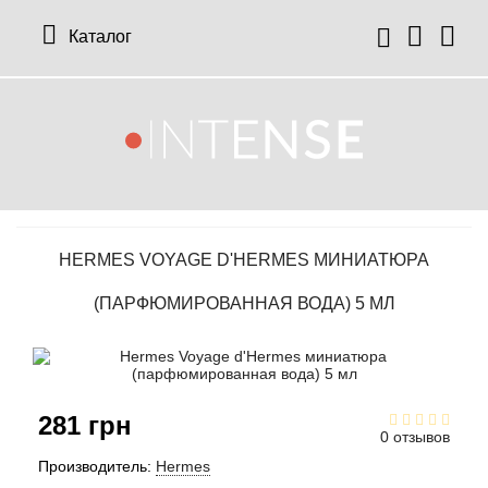
Каталог
12 Parfumeurs Francais
О нас
Мой аккаунт
19-69
Отзывы
История заказов
HERMES VOYAGE D'HERMES МИНИАТЮРА
27 87 Perfumes
Доставка
Рассылка новостей
(ПАРФЮМИРОВАННАЯ ВОДА) 5 МЛ
42° by Beauty More
Условия
Abercrombie Fitch
Aкции
281 грн
Absolument Parfumeur
Контакты
0 отзывов
Производитель:
Hermes
Acca Kappa
Статьи