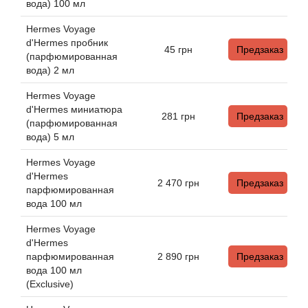
Alexandre Barthet
вода) 100 мл
Hermes Voyage
Alexandre J
d'Hermes пробник
45
грн
Предзаказ
(парфюмированная
Alfred Dunhill
вода) 2 мл
Hermes Voyage
Alyson Oldoini
d'Hermes миниатюра
281
грн
Предзаказ
(парфюмированная
Alyssa Ashley
вода) 5 мл
Hermes Voyage
American Crew
d'Hermes
2 470
грн
Предзаказ
парфюмированная
вода 100 мл
Amouage
Hermes Voyage
Amouroud
d'Hermes
парфюмированная
2 890
грн
Предзаказ
вода 100 мл
Andre L'Arom
(Exclusive)