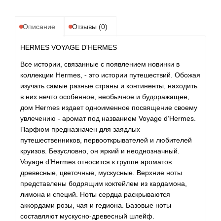
Antonio Visconti
Aquolina
Описание
Отзывы (0)
HERMES VOYAGE D'HERMES
Arabesque Perfumes
Все истории, связанные с появлением новинки в
Arabiyat
коллекции Hermes, - это истории путешествий. Обожая
изучать самые разные страны и континенты, находить
в них нечто особенное, необычное и будоражащее,
Aramis
дом Hermes издает одноименное посвящение своему
увлечению - аромат под названием Voyage d’Hermes.
Ariana Grande
Парфюм предназначен для заядлых
путешественников, первооткрывателей и любителей
Armaf
круизов. Безусловно, он яркий и неоднозначный.
Voyage d’Hermes относится к группе ароматов
древесные, цветочные, мускусные. Верхние ноты
Armand Basi
представлены бодрящим коктейлем из кардамона,
лимона и специй. Ноты сердца раскрываются
Arrogance
аккордами розы, чая и гедиона. Базовые ноты
составляют мускусно-древесный шлейф.