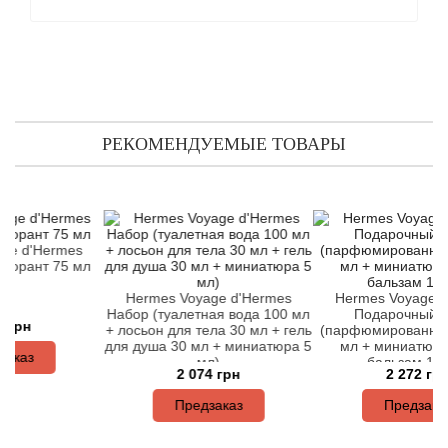
Arte Profumi
ArteOlfatto
Asabi
РЕКОМЕНДУЕМЫЕ ТОВАРЫ
Asgharali
Atelier Cologne
Hermes
Atelier Des Ors
т 75 мл
Hermes Voyage d'Hermes
Hermes Voyage d'Herm
Atelier Flou
Набор (туалетная вода 100 мл
Подарочный набор
+ лосьон для тела 30 мл + гель
(парфюмированная вода
для душа 30 мл + миниатюра 5
мл + миниатюра 5 мл 
Athena's
мл)
бальзам 10 мл)
2 074 грн
2 272 грн
Atkinsons
Предзаказ
Предзаказ