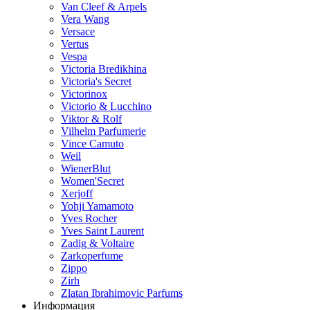
Van Cleef & Arpels
Vera Wang
Versace
Vertus
Vespa
Victoria Bredikhina
Victoria's Secret
Victorinox
Victorio & Lucchino
Viktor & Rolf
Vilhelm Parfumerie
Vince Camuto
Weil
WienerBlut
Women'Secret
Xerjoff
Yohji Yamamoto
Yves Rocher
Yves Saint Laurent
Zadig & Voltaire
Zarkoperfume
Zippo
Zirh
Zlatan Ibrahimovic Parfums
Информация