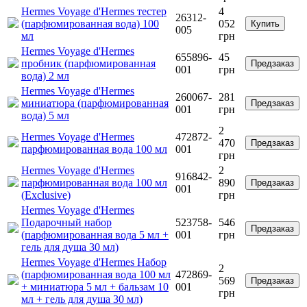
Hermes Voyage d'Hermes тестер
4
26312-
(парфюмированная вода) 100
052
Купить
005
мл
грн
Hermes Voyage d'Hermes
655896-
45
пробник (парфюмированная
Предзаказ
001
грн
вода) 2 мл
Hermes Voyage d'Hermes
260067-
281
миниатюра (парфюмированная
Предзаказ
001
грн
вода) 5 мл
2
Hermes Voyage d'Hermes
472872-
470
Предзаказ
парфюмированная вода 100 мл
001
грн
Hermes Voyage d'Hermes
2
916842-
парфюмированная вода 100 мл
890
Предзаказ
001
(Exclusive)
грн
Hermes Voyage d'Hermes
Подарочный набор
523758-
546
Предзаказ
(парфюмированная вода 5 мл +
001
грн
гель для душа 30 мл)
Hermes Voyage d'Hermes Набор
2
(парфюмированная вода 100 мл
472869-
569
Предзаказ
+ миниатюра 5 мл + бальзам 10
001
грн
мл + гель для душа 30 мл)