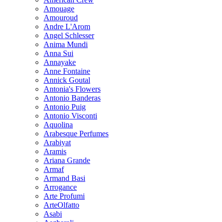
Amouage
Amouroud
Andre L'Arom
Angel Schlesser
Anima Mundi
Anna Sui
Annayake
Anne Fontaine
Annick Goutal
Antonia's Flowers
Antonio Banderas
Antonio Puig
Antonio Visconti
Aquolina
Arabesque Perfumes
Arabiyat
Aramis
Ariana Grande
Armaf
Armand Basi
Arrogance
Arte Profumi
ArteOlfatto
Asabi