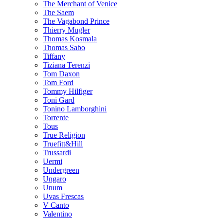
The Merchant of Venice
The Saem
The Vagabond Prince
Thierry Mugler
Thomas Kosmala
Thomas Sabo
Tiffany
Tiziana Terenzi
Tom Daxon
Tom Ford
Tommy Hilfiger
Toni Gard
Tonino Lamborghini
Torrente
Tous
True Religion
Truefitt&Hill
Trussardi
Uermi
Undergreen
Ungaro
Unum
Uvas Frescas
V Canto
Valentino