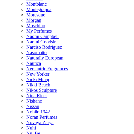
Montblanc
Montegrappa
Moresque
Morgan
Moschino
My Perfumes
Naomi Campbell
Naomi Goodsir
Narciso Rodriguez
Nasomatto
Naturally European
Nautica
Neotantric Fragrances
New Yorker
Nicki Minaj
Nikki Beach
Nikos Sculpture
Nina Ricci
Nishane
Nissan
Nobile 1942
Noran Perfumes
Novaya Zarya
Nuhi
Nu_Be