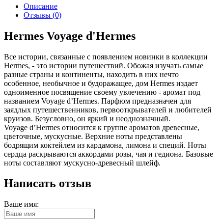
Описание
Отзывы (0)
Hermes Voyage d'Hermes
Все истории, связанные с появлением новинки в коллекции
Hermes, - это истории путешествий. Обожая изучать самые
разные страны и континенты, находить в них нечто
особенное, необычное и будоражащее, дом Hermes издает
одноименное посвящение своему увлечению - аромат под
названием Voyage d’Hermes. Парфюм предназначен для
заядлых путешественников, первооткрывателей и любителей
круизов. Безусловно, он яркий и неоднозначный.
Voyage d’Hermes относится к группе ароматов древесные,
цветочные, мускусные. Верхние ноты представлены
бодрящим коктейлем из кардамона, лимона и специй. Ноты
сердца раскрываются аккордами розы, чая и гедиона. Базовые
ноты составляют мускусно-древесный шлейф.
Написать отзыв
Ваше имя: