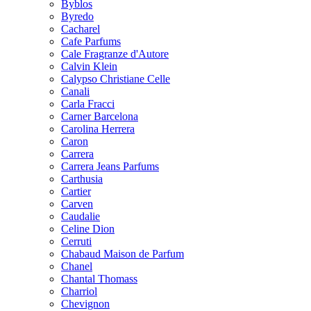
Byblos
Byredo
Cacharel
Cafe Parfums
Cale Fragranze d'Autore
Calvin Klein
Calypso Christiane Celle
Canali
Carla Fracci
Carner Barcelona
Carolina Herrera
Caron
Carrera
Carrera Jeans Parfums
Carthusia
Cartier
Carven
Caudalie
Celine Dion
Cerruti
Chabaud Maison de Parfum
Chanel
Chantal Thomass
Charriol
Chevignon