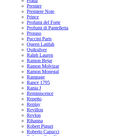
Prada
Premier
Premiere Note
Prince
Profumi del Forte
Profumi di Pantelleria
Proraso
Puccini Paris
Queen Latifah
Quiksilver
Ralph Lauren
Ramon Bejar
Ramon Molvizar
Ramon Monegal
Rampage
Rance 1795
Rania J
Reminiscence
Repetto
Replay
Revillon
Revlon
Rihanna
Robert Piguet
Roberto Capucci