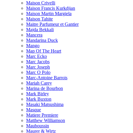
Maison Crivelli
Maison Francis Kurkdjian
Maison Martin Margiela
Maison Tahite
Maitre Parfumeur et Gantier
Majda Bekkali
Mancera
Mandarina Duck
Mango
Map Of The Heart
Marc Ecko
Marc Jacobs
Marc Joseph
Marc O Polo
Marc-Antoine Barrois
Mariah Carey
Marina de Bourbon
Mark Birley
Mark Buxton
Masaki Matsushima
Masque
Matiere Premiere
Matthew Williamson
Mauboussin
Maurer & Wirtz