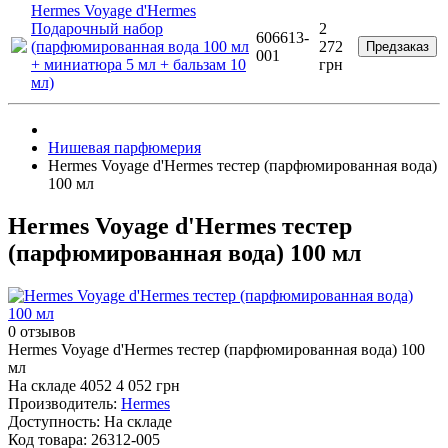
Hermes Voyage d'Hermes
Подарочный набор
2
606613-
(парфюмированная вода 100 мл
272
Предзаказ
001
+ миниатюра 5 мл + бальзам 10
грн
мл)
Нишевая парфюмерия
Hermes Voyage d'Hermes тестер (парфюмированная вода)
100 мл
Hermes Voyage d'Hermes тестер
(парфюмированная вода) 100 мл
0 отзывов
Hermes Voyage d'Hermes тестер (парфюмированная вода) 100
мл
На складе
4052
4 052 грн
Производитель:
Hermes
Доступность:
На складе
Код товара:
26312-005