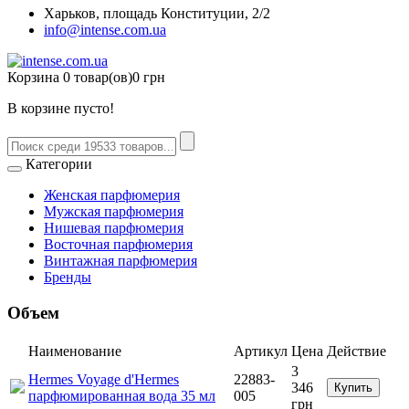
Харьков, площадь Конституции, 2/2
info@intense.com.ua
Корзина
0 товар(ов)
0 грн
В корзине пусто!
Категории
Женская парфюмерия
Мужская парфюмерия
Нишевая парфюмерия
Восточная парфюмерия
Винтажная парфюмерия
Бренды
Объем
Наименование
Артикул
Цена
Действие
3
Hermes Voyage d'Hermes
22883-
346
Купить
парфюмированная вода 35 мл
005
грн