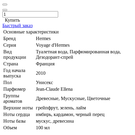
Купить
Быстрый заказ
Основные характеристики
Бренд
Hermes
Серия
Voyage d'Hermes
Вид
Туалетная вода, Парфюмированная вода,
продукции
Дезодорант-спрей
Страна
Франция
Год начала
2010
выпуска
Пол
Унисекс
Парфюмер
Jean-Claude Ellena
Группы
Древесные, Мускусные, Цветочные
ароматов
Верхние ноты
грейпфрут, зелень, лайм
Ноты сердца
имбирь, кардамон, черный перец
Ноты базы
мускус, древесина
Объем
100 мл