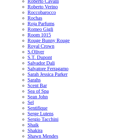
Roberto Cavalli
Roberto Verino
Roccobarocco
Rochas
Roja Parfums
Romeo Gigli
Room 1015
Rouge Bunny Rouge
Royal Crown
S.Oliver
S.T. Dupont
Salvador Dali
Salvatore Ferragamo
Sarah Jessica Parker
Sarahs
Scent Bar
Sea of Spa
Sean John
Sel
Sentifique
Serge Lutens
Sergio Tacchini
Shaik
Shakira
Shawn Mendes