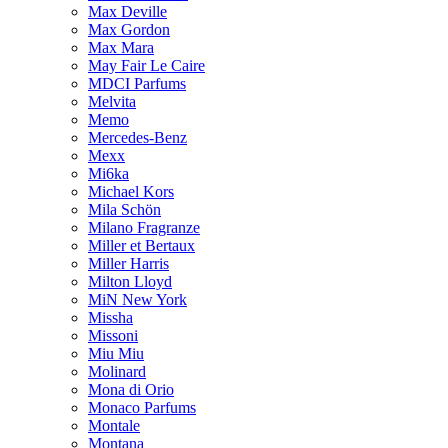
Max Deville
Max Gordon
Max Mara
May Fair Le Caire
MDCI Parfums
Melvita
Memo
Mercedes-Benz
Mexx
Mi6ka
Michael Kors
Mila Schön
Milano Fragranze
Miller et Bertaux
Miller Harris
Milton Lloyd
MiN New York
Missha
Missoni
Miu Miu
Molinard
Mona di Orio
Monaco Parfums
Montale
Montana