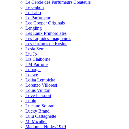
Le Cercle des Parfumeurs Createurs
Le Galion
Le Labo
Le Parfumeur
Lee Cooper Originals
Lengling
Les Eaux Primordiales
Les Liquides Imaginaires
Les Parfums de Rosine
Lesia Semi
Liu Jo
Liz Claiborne
LM Parfums
Lobogal
Loewe
Lolita Lempicka
Lorenzo Villoresi
Louis Vuitton
Love Passport
Lubin
Luciano Soprani
Lucky Brand
Lulu Castagnette
M. Micallef
Madonna Nudes 1979