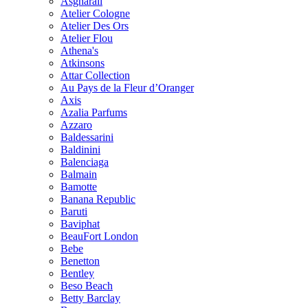
Asgharali
Atelier Cologne
Atelier Des Ors
Atelier Flou
Athena's
Atkinsons
Attar Collection
Au Pays de la Fleur d’Oranger
Axis
Azalia Parfums
Azzaro
Baldessarini
Baldinini
Balenciaga
Balmain
Bamotte
Banana Republic
Baruti
Baviphat
BeauFort London
Bebe
Benetton
Bentley
Beso Beach
Betty Barclay