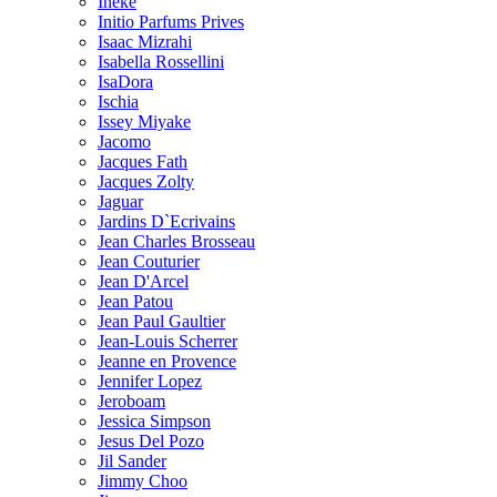
Ineke
Initio Parfums Prives
Isaac Mizrahi
Isabella Rossellini
IsaDora
Ischia
Issey Miyake
Jacomo
Jacques Fath
Jacques Zolty
Jaguar
Jardins D`Ecrivains
Jean Charles Brosseau
Jean Couturier
Jean D'Arcel
Jean Patou
Jean Paul Gaultier
Jean-Louis Scherrer
Jeanne en Provence
Jennifer Lopez
Jeroboam
Jessica Simpson
Jesus Del Pozo
Jil Sander
Jimmy Choo