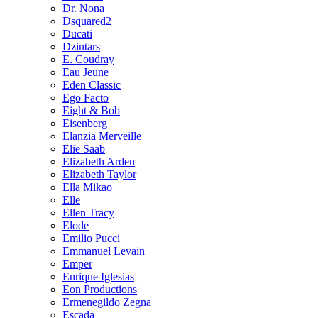
Dr. Nona
Dsquared2
Ducati
Dzintars
E. Coudray
Eau Jeune
Eden Classic
Ego Facto
Eight & Bob
Eisenberg
Elanzia Merveille
Elie Saab
Elizabeth Arden
Elizabeth Taylor
Ella Mikao
Elle
Ellen Tracy
Elode
Emilio Pucci
Emmanuel Levain
Emper
Enrique Iglesias
Eon Productions
Ermenegildo Zegna
Escada