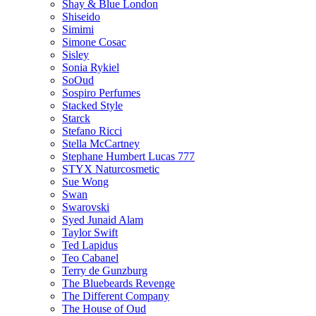
Shay & Blue London
Shiseido
Simimi
Simone Cosac
Sisley
Sonia Rykiel
SoOud
Sospiro Perfumes
Stacked Style
Starck
Stefano Ricci
Stella McCartney
Stephane Humbert Lucas 777
STYX Naturсosmetic
Sue Wong
Swan
Swarovski
Syed Junaid Alam
Taylor Swift
Ted Lapidus
Teo Cabanel
Terry de Gunzburg
The Bluebeards Revenge
The Different Company
The House of Oud