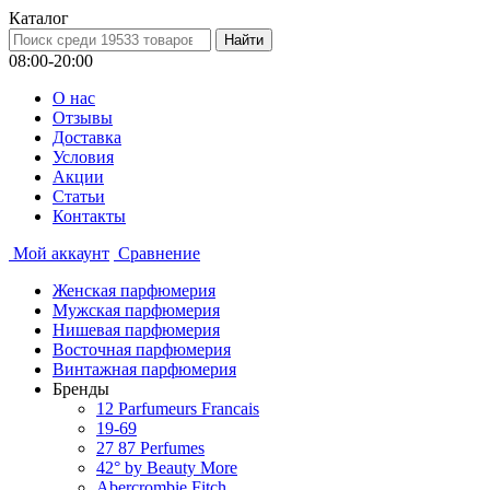
Каталог
08:00-20:00
О нас
Отзывы
Доставка
Условия
Aкции
Статьи
Контакты
Мой аккаунт
Сравнение
Женская парфюмерия
Мужская парфюмерия
Нишевая парфюмерия
Восточная парфюмерия
Винтажная парфюмерия
Бренды
12 Parfumeurs Francais
19-69
27 87 Perfumes
42° by Beauty More
Abercrombie Fitch