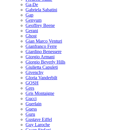
Ga-De
Gabriela Sabatini
Gap
Genyum
Geoffrey Beene
Gerani
Ghost
Gian Marco Venturi
Gianfranco Ferre
Giardino Benessere
Giorgio Armani
Giorgio Beverly Hills
Giulietta Capuleti
Givenchy
Gloria Vanderbilt
GOSH
Gres
Gris Montaigne
Gucci
Guerlain
Guess
Guru
Gustave Eiffel
Guy Laroche
Gwen Stefani