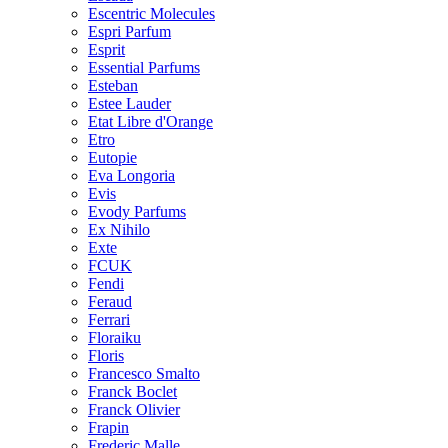
Escentric Molecules
Espri Parfum
Esprit
Essential Parfums
Esteban
Estee Lauder
Etat Libre d'Orange
Etro
Eutopie
Eva Longoria
Evis
Evody Parfums
Ex Nihilo
Exte
FCUK
Fendi
Feraud
Ferrari
Floraiku
Floris
Francesco Smalto
Franck Boclet
Franck Olivier
Frapin
Frederic Malle