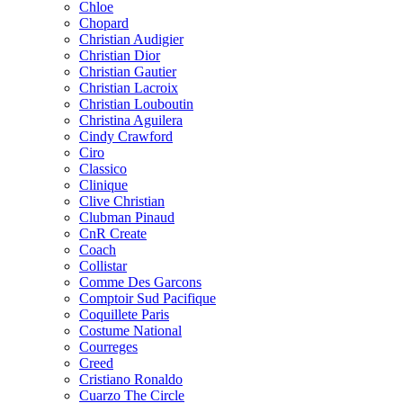
Chloe
Chopard
Christian Audigier
Christian Dior
Christian Gautier
Christian Lacroix
Christian Louboutin
Christina Aguilera
Cindy Crawford
Ciro
Classico
Clinique
Clive Christian
Clubman Pinaud
CnR Create
Coach
Collistar
Comme Des Garcons
Comptoir Sud Pacifique
Coquillete Paris
Costume National
Courreges
Creed
Cristiano Ronaldo
Cuarzo The Circle