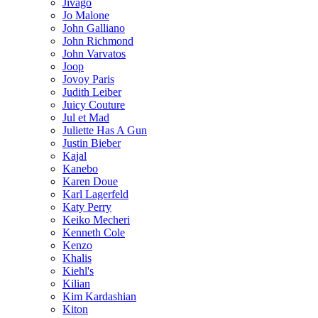
Jivago
Jo Malone
John Galliano
John Richmond
John Varvatos
Joop
Jovoy Paris
Judith Leiber
Juicy Couture
Jul et Mad
Juliette Has A Gun
Justin Bieber
Kajal
Kanebo
Karen Doue
Karl Lagerfeld
Katy Perry
Keiko Mecheri
Kenneth Cole
Kenzo
Khalis
Kiehl's
Kilian
Kim Kardashian
Kiton