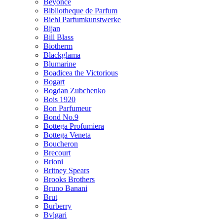
Beyonce
Bibliotheque de Parfum
Biehl Parfumkunstwerke
Bijan
Bill Blass
Biotherm
Blackglama
Blumarine
Boadicea the Victorious
Bogart
Bogdan Zubchenko
Bois 1920
Bon Parfumeur
Bond No.9
Bottega Profumiera
Bottega Veneta
Boucheron
Brecourt
Brioni
Britney Spears
Brooks Brothers
Bruno Banani
Brut
Burberry
Bvlgari