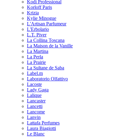
Kodi Professional
Korloff Paris
Krizia
Kylie Minogue
L'Artisan Parfumeur
L'Erbolario
L.T. Piver
La Collina Toscana
La Maison de la Vanille
La Martina
La Perla
La Prairie
La Sultane de Saba
Label.m
Laboratorio Olfattivo
Lacoste
Lady Gaga
Lalique
Lancaster
Lancetti
Lancome
Lanvin
Lattafa Perfumes
Laura Biagiotti
Le Blanc