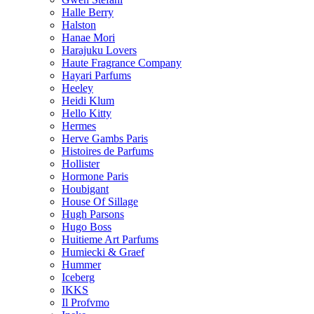
Halle Berry
Halston
Hanae Mori
Harajuku Lovers
Haute Fragrance Company
Hayari Parfums
Heeley
Heidi Klum
Hello Kitty
Hermes
Herve Gambs Paris
Histoires de Parfums
Hollister
Hormone Paris
Houbigant
House Of Sillage
Hugh Parsons
Hugo Boss
Huitieme Art Parfums
Humiecki & Graef
Hummer
Iceberg
IKKS
Il Profvmo