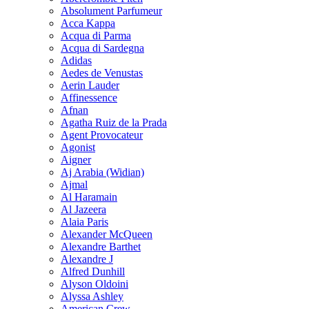
Absolument Parfumeur
Acca Kappa
Acqua di Parma
Acqua di Sardegna
Adidas
Aedes de Venustas
Aerin Lauder
Affinessence
Afnan
Agatha Ruiz de la Prada
Agent Provocateur
Agonist
Aigner
Aj Arabia (Widian)
Ajmal
Al Haramain
Al Jazeera
Alaia Paris
Alexander McQueen
Alexandre Barthet
Alexandre J
Alfred Dunhill
Alyson Oldoini
Alyssa Ashley
American Crew