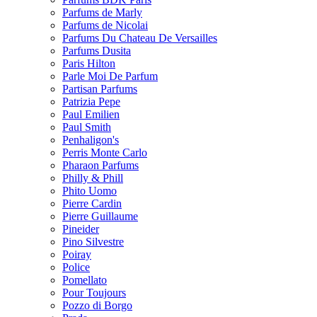
Parfums de Marly
Parfums de Nicolai
Parfums Du Chateau De Versailles
Parfums Dusita
Paris Hilton
Parle Moi De Parfum
Partisan Parfums
Patrizia Pepe
Paul Emilien
Paul Smith
Penhaligon's
Perris Monte Carlo
Pharaon Parfums
Philly & Phill
Phito Uomo
Pierre Cardin
Pierre Guillaume
Pineider
Pino Silvestre
Poiray
Police
Pomellato
Pour Toujours
Pozzo di Borgo