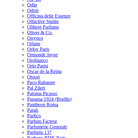
Odin
Odori
Officina delle Essenze
Olfactive Studio
Olibere Parfums
Oliver & Co.
Onyrico
Orlane
Orlov Paris
Ormonde Jayne
Orobianco
Orto Parisi
Oscar de la Renta
Otoori
Paco Rabanne
Pal Zileri
Paloma Picasso
Panama 1924 (Boellis)
Pantheon Roma
Parah
Parfico
Parfum Facteur
Parfumerie Generale
Parfums 137
Parfums BDK Paris