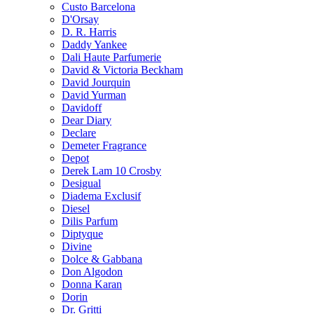
Custo Barcelona
D'Orsay
D. R. Harris
Daddy Yankee
Dali Haute Parfumerie
David & Victoria Beckham
David Jourquin
David Yurman
Davidoff
Dear Diary
Declare
Demeter Fragrance
Depot
Derek Lam 10 Crosby
Desigual
Diadema Exclusif
Diesel
Dilis Parfum
Diptyque
Divine
Dolce & Gabbana
Don Algodon
Donna Karan
Dorin
Dr. Gritti