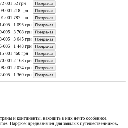
72-001
52
грн
Предзаказ
09-001
218
грн
Предзаказ
01-001
787
грн
Предзаказ
1-005
1 095
грн
Предзаказ
0-005
3 708
грн
Предзаказ
8-005
3 645
грн
Предзаказ
5-005
1 448
грн
Предзаказ
15-001
460
грн
Предзаказ
70-001
2 163
грн
Предзаказ
98-001
2 074
грн
Предзаказ
2-005
1 369
грн
Предзаказ
траны и континенты, находить в них нечто особенное,
rmes. Парфюм предназначен для заядлых путешественников,