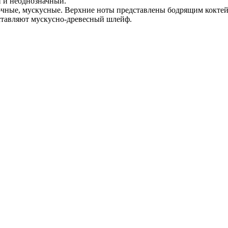
й и неоднозначный.
точные, мускусные. Верхние ноты представлены бодрящим коктей
оставляют мускусно-древесный шлейф.