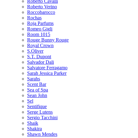
Roberto Cavalli
Roberto Verino
Roccobarocco
Rochas
Roja Parfums
Romeo Gigli
Room 1015
Rouge Bunny Rouge
Royal Crown
S.Oliver
S.T. Dupont
Salvador Dali
Salvatore Ferragamo
Sarah Jessica Parker
Sarahs
Scent Bar
Sea of Spa
Sean John
Sel
Sentifique
Serge Lutens
Sergio Tacchini
Shaik
Shakira
Shawn Mendes