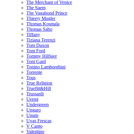
The Merchant of Venice
The Saem
The Vagabond Prince
Thierry Mugler
Thomas Kosmala
Thomas Sabo
Tiffany
Tiziana Terenzi
Tom Daxon
Tom Ford
Tommy Hilfiger
Toni Gard
Tonino Lamborghini
Torrente
Tous
True Religion
Truefitt&Hill
Trussardi
Uermi
Undergreen
Ungaro
Unum
Uvas Frescas
V Canto
Valentino