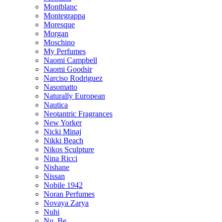
Montblanc
Montegrappa
Moresque
Morgan
Moschino
My Perfumes
Naomi Campbell
Naomi Goodsir
Narciso Rodriguez
Nasomatto
Naturally European
Nautica
Neotantric Fragrances
New Yorker
Nicki Minaj
Nikki Beach
Nikos Sculpture
Nina Ricci
Nishane
Nissan
Nobile 1942
Noran Perfumes
Novaya Zarya
Nuhi
Nu_Be