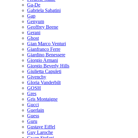
Ga-De
Gabriela Sabatini
Gap
Genyum
Geoffrey Beene
Gerani
Ghost
Gian Marco Venturi
Gianfranco Ferre
Giardino Benessere
Giorgio Armani
Giorgio Beverly Hills
Giulietta Capuleti
Givenchy
Gloria Vanderbilt
GOSH
Gres
Gris Montaigne
Gucci
Guerlain
Guess
Guru
Gustave Eiffel
Guy Laroche
Gwen Stefani