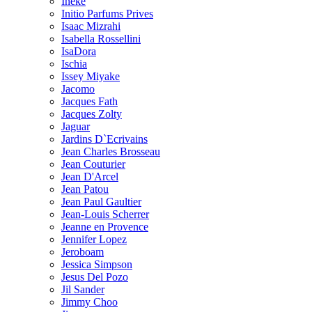
Ineke
Initio Parfums Prives
Isaac Mizrahi
Isabella Rossellini
IsaDora
Ischia
Issey Miyake
Jacomo
Jacques Fath
Jacques Zolty
Jaguar
Jardins D`Ecrivains
Jean Charles Brosseau
Jean Couturier
Jean D'Arcel
Jean Patou
Jean Paul Gaultier
Jean-Louis Scherrer
Jeanne en Provence
Jennifer Lopez
Jeroboam
Jessica Simpson
Jesus Del Pozo
Jil Sander
Jimmy Choo