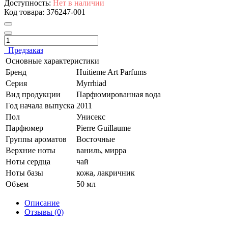
Доступность:
Нет в наличии
Код товара:
376247-001
Предзаказ
Основные характеристики
Бренд
Huitieme Art Parfums
Серия
Myrrhiad
Вид продукции
Парфюмированная вода
Год начала выпуска
2011
Пол
Унисекс
Парфюмер
Pierre Guillaume
Группы ароматов
Восточные
Верхние ноты
ваниль, мирра
Ноты сердца
чай
Ноты базы
кожа, лакричник
Объем
50 мл
Описание
Отзывы (0)