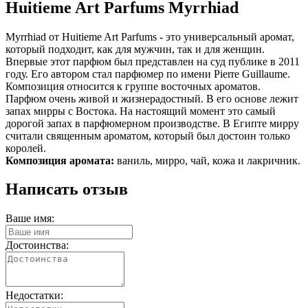
Huitieme Art Parfums Myrrhiad
Myrrhiad от Huitieme Art Parfums - это универсальный аромат,
который подходит, как для мужчин, так и для женщин.
Впервые этот парфюм был представлен на суд публике в 2011
году. Его автором стал парфюмер по имени Pierre Guillaume.
Композиция относится к группе восточных ароматов.
Парфюм очень живой и жизнерадостный. В его основе лежит
запах мирры с Востока. На настоящий момент это самый
дорогой запах в парфюмерном производстве. В Египте мирру
считали священным ароматом, который был достоин только
королей.
Композиция аромата:
ваниль, мирро, чай, кожа и лакричник.
Написать отзыв
Ваше имя:
Достоинства:
Недостатки: