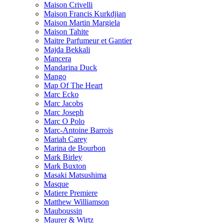
Maison Crivelli
Maison Francis Kurkdjian
Maison Martin Margiela
Maison Tahite
Maitre Parfumeur et Gantier
Majda Bekkali
Mancera
Mandarina Duck
Mango
Map Of The Heart
Marc Ecko
Marc Jacobs
Marc Joseph
Marc O Polo
Marc-Antoine Barrois
Mariah Carey
Marina de Bourbon
Mark Birley
Mark Buxton
Masaki Matsushima
Masque
Matiere Premiere
Matthew Williamson
Mauboussin
Maurer & Wirtz