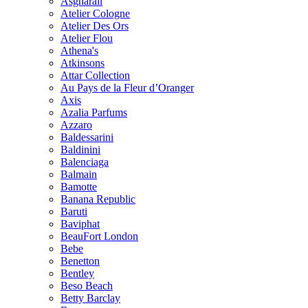
Asgharali
Atelier Cologne
Atelier Des Ors
Atelier Flou
Athena's
Atkinsons
Attar Collection
Au Pays de la Fleur d’Oranger
Axis
Azalia Parfums
Azzaro
Baldessarini
Baldinini
Balenciaga
Balmain
Bamotte
Banana Republic
Baruti
Baviphat
BeauFort London
Bebe
Benetton
Bentley
Beso Beach
Betty Barclay