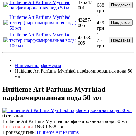
Huitieme Art Parfums Myrrhiad
376247-
688
Предзаказ
парфюмированная вода 50 мл
001
грн
Huitieme Art Parfums Myrrhiad
1
43257-
тестер (парфюмированная вода)
429
Предзаказ
005
50 мл
грн
Huitieme Art Parfums Myrrhiad
1
42928-
тестер (парфюмированная вода)
751
Предзаказ
005
100 мл
грн
Нишевая парфюмерия
Huitieme Art Parfums Myrrhiad парфюмированная вода 50
мл
Huitieme Art Parfums Myrrhiad
парфюмированная вода 50 мл
0 отзывов
Huitieme Art Parfums Myrrhiad парфюмированная вода 50 мл
Нет в наличии
1688
1 688 грн
Производитель:
Huitieme Art Parfums