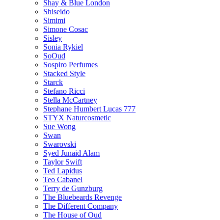
Shay & Blue London
Shiseido
Simimi
Simone Cosac
Sisley
Sonia Rykiel
SoOud
Sospiro Perfumes
Stacked Style
Starck
Stefano Ricci
Stella McCartney
Stephane Humbert Lucas 777
STYX Naturсosmetic
Sue Wong
Swan
Swarovski
Syed Junaid Alam
Taylor Swift
Ted Lapidus
Teo Cabanel
Terry de Gunzburg
The Bluebeards Revenge
The Different Company
The House of Oud