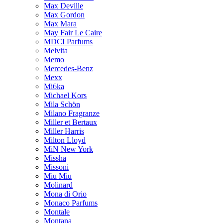
Max Deville
Max Gordon
Max Mara
May Fair Le Caire
MDCI Parfums
Melvita
Memo
Mercedes-Benz
Mexx
Mi6ka
Michael Kors
Mila Schön
Milano Fragranze
Miller et Bertaux
Miller Harris
Milton Lloyd
MiN New York
Missha
Missoni
Miu Miu
Molinard
Mona di Orio
Monaco Parfums
Montale
Montana