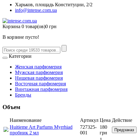
Харьков, площадь Конституции, 2/2
info@intense.com.ua
Корзина
0 товар(ов)
0 грн
В корзине пусто!
Категории
Женская парфюмерия
Мужская парфюмерия
Нишевая парфюмерия
Восточная парфюмерия
Винтажная парфюмерия
Бренды
Объем
Наименование
Артикул
Цена
Действие
Huitieme Art Parfums Myrrhiad
727325-
180
Предзаказ
пробник 2 мл
001
грн
1