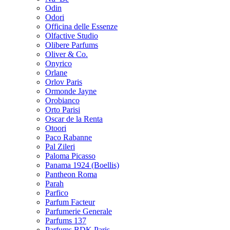
Odin
Odori
Officina delle Essenze
Olfactive Studio
Olibere Parfums
Oliver & Co.
Onyrico
Orlane
Orlov Paris
Ormonde Jayne
Orobianco
Orto Parisi
Oscar de la Renta
Otoori
Paco Rabanne
Pal Zileri
Paloma Picasso
Panama 1924 (Boellis)
Pantheon Roma
Parah
Parfico
Parfum Facteur
Parfumerie Generale
Parfums 137
Parfums BDK Paris