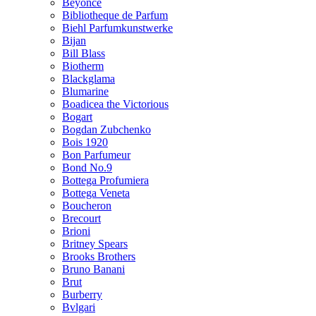
Beyonce
Bibliotheque de Parfum
Biehl Parfumkunstwerke
Bijan
Bill Blass
Biotherm
Blackglama
Blumarine
Boadicea the Victorious
Bogart
Bogdan Zubchenko
Bois 1920
Bon Parfumeur
Bond No.9
Bottega Profumiera
Bottega Veneta
Boucheron
Brecourt
Brioni
Britney Spears
Brooks Brothers
Bruno Banani
Brut
Burberry
Bvlgari