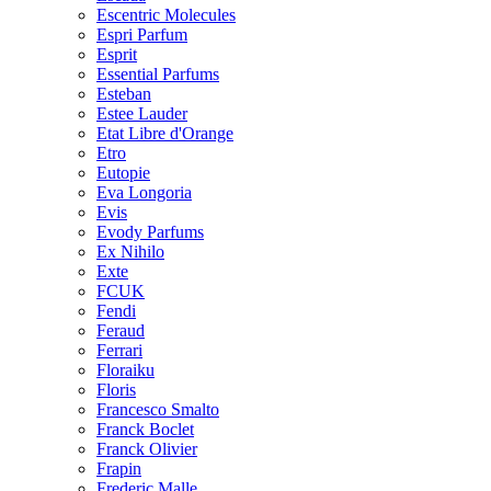
Escentric Molecules
Espri Parfum
Esprit
Essential Parfums
Esteban
Estee Lauder
Etat Libre d'Orange
Etro
Eutopie
Eva Longoria
Evis
Evody Parfums
Ex Nihilo
Exte
FCUK
Fendi
Feraud
Ferrari
Floraiku
Floris
Francesco Smalto
Franck Boclet
Franck Olivier
Frapin
Frederic Malle