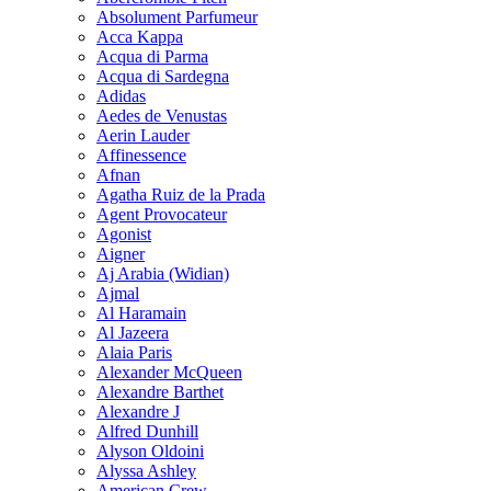
Absolument Parfumeur
Acca Kappa
Acqua di Parma
Acqua di Sardegna
Adidas
Aedes de Venustas
Aerin Lauder
Affinessence
Afnan
Agatha Ruiz de la Prada
Agent Provocateur
Agonist
Aigner
Aj Arabia (Widian)
Ajmal
Al Haramain
Al Jazeera
Alaia Paris
Alexander McQueen
Alexandre Barthet
Alexandre J
Alfred Dunhill
Alyson Oldoini
Alyssa Ashley
American Crew