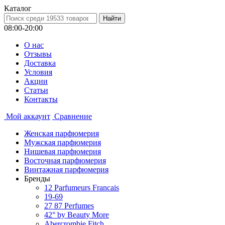
Каталог
08:00-20:00
О нас
Отзывы
Доставка
Условия
Aкции
Статьи
Контакты
Мой аккаунт
Сравнение
Женская парфюмерия
Мужская парфюмерия
Нишевая парфюмерия
Восточная парфюмерия
Винтажная парфюмерия
Бренды
12 Parfumeurs Francais
19-69
27 87 Perfumes
42° by Beauty More
Abercrombie Fitch