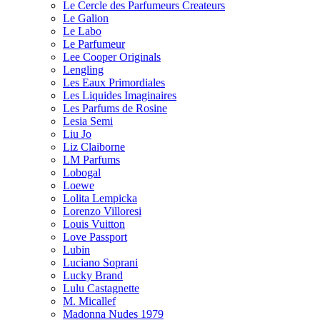
Le Cercle des Parfumeurs Createurs
Le Galion
Le Labo
Le Parfumeur
Lee Cooper Originals
Lengling
Les Eaux Primordiales
Les Liquides Imaginaires
Les Parfums de Rosine
Lesia Semi
Liu Jo
Liz Claiborne
LM Parfums
Lobogal
Loewe
Lolita Lempicka
Lorenzo Villoresi
Louis Vuitton
Love Passport
Lubin
Luciano Soprani
Lucky Brand
Lulu Castagnette
M. Micallef
Madonna Nudes 1979