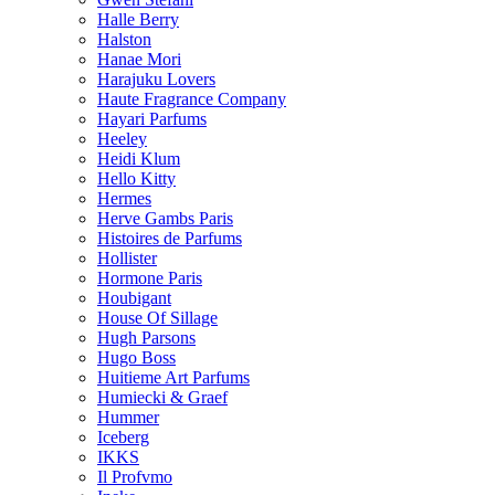
Halle Berry
Halston
Hanae Mori
Harajuku Lovers
Haute Fragrance Company
Hayari Parfums
Heeley
Heidi Klum
Hello Kitty
Hermes
Herve Gambs Paris
Histoires de Parfums
Hollister
Hormone Paris
Houbigant
House Of Sillage
Hugh Parsons
Hugo Boss
Huitieme Art Parfums
Humiecki & Graef
Hummer
Iceberg
IKKS
Il Profvmo