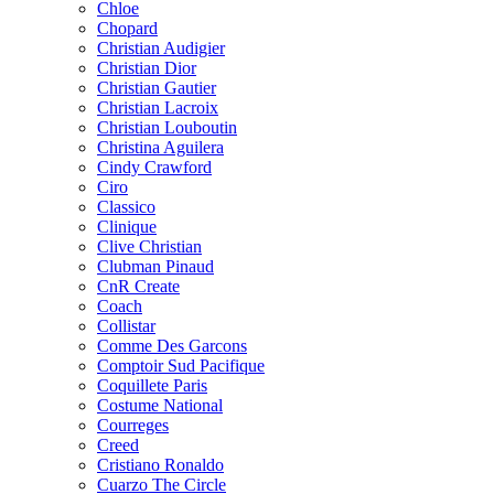
Chloe
Chopard
Christian Audigier
Christian Dior
Christian Gautier
Christian Lacroix
Christian Louboutin
Christina Aguilera
Cindy Crawford
Ciro
Classico
Clinique
Clive Christian
Clubman Pinaud
CnR Create
Coach
Collistar
Comme Des Garcons
Comptoir Sud Pacifique
Coquillete Paris
Costume National
Courreges
Creed
Cristiano Ronaldo
Cuarzo The Circle