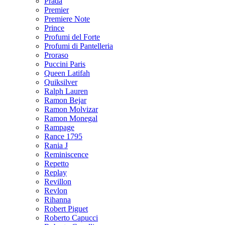
Prada
Premier
Premiere Note
Prince
Profumi del Forte
Profumi di Pantelleria
Proraso
Puccini Paris
Queen Latifah
Quiksilver
Ralph Lauren
Ramon Bejar
Ramon Molvizar
Ramon Monegal
Rampage
Rance 1795
Rania J
Reminiscence
Repetto
Replay
Revillon
Revlon
Rihanna
Robert Piguet
Roberto Capucci