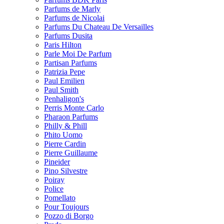
Parfums de Marly
Parfums de Nicolai
Parfums Du Chateau De Versailles
Parfums Dusita
Paris Hilton
Parle Moi De Parfum
Partisan Parfums
Patrizia Pepe
Paul Emilien
Paul Smith
Penhaligon's
Perris Monte Carlo
Pharaon Parfums
Philly & Phill
Phito Uomo
Pierre Cardin
Pierre Guillaume
Pineider
Pino Silvestre
Poiray
Police
Pomellato
Pour Toujours
Pozzo di Borgo