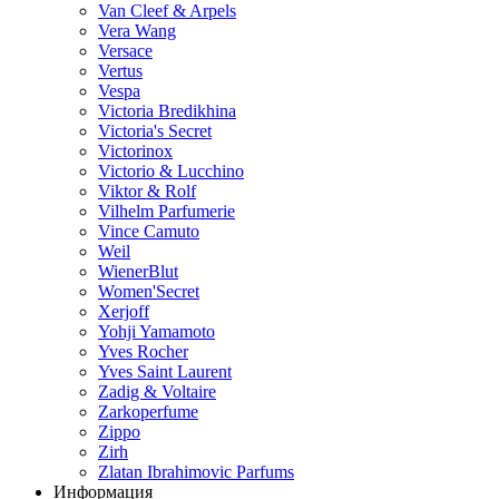
Van Cleef & Arpels
Vera Wang
Versace
Vertus
Vespa
Victoria Bredikhina
Victoria's Secret
Victorinox
Victorio & Lucchino
Viktor & Rolf
Vilhelm Parfumerie
Vince Camuto
Weil
WienerBlut
Women'Secret
Xerjoff
Yohji Yamamoto
Yves Rocher
Yves Saint Laurent
Zadig & Voltaire
Zarkoperfume
Zippo
Zirh
Zlatan Ibrahimovic Parfums
Информация