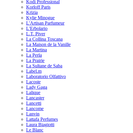
Kodi Professional
Korloff Paris
Krizia
Kylie Minogue
L'Artisan Parfumeur
L'Erbolario
L.T. Piver
La Collina Toscana
La Maison de la Vanille
La Martina
La Perla
La Prairie
La Sultane de Saba
Label.m
Laboratorio Olfattivo
Lacoste
Lady Gaga
Lalique
Lancaster
Lancetti
Lancome
Lanvin
Lattafa Perfumes
Laura Biagiotti
Le Blanc