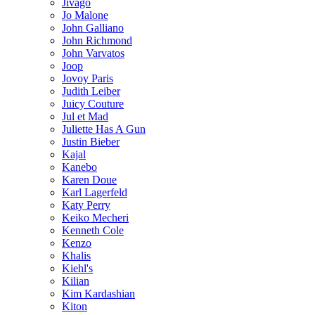
Jivago
Jo Malone
John Galliano
John Richmond
John Varvatos
Joop
Jovoy Paris
Judith Leiber
Juicy Couture
Jul et Mad
Juliette Has A Gun
Justin Bieber
Kajal
Kanebo
Karen Doue
Karl Lagerfeld
Katy Perry
Keiko Mecheri
Kenneth Cole
Kenzo
Khalis
Kiehl's
Kilian
Kim Kardashian
Kiton