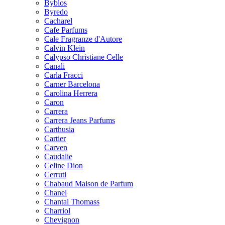
Byblos
Byredo
Cacharel
Cafe Parfums
Cale Fragranze d'Autore
Calvin Klein
Calypso Christiane Celle
Canali
Carla Fracci
Carner Barcelona
Carolina Herrera
Caron
Carrera
Carrera Jeans Parfums
Carthusia
Cartier
Carven
Caudalie
Celine Dion
Cerruti
Chabaud Maison de Parfum
Chanel
Chantal Thomass
Charriol
Chevignon