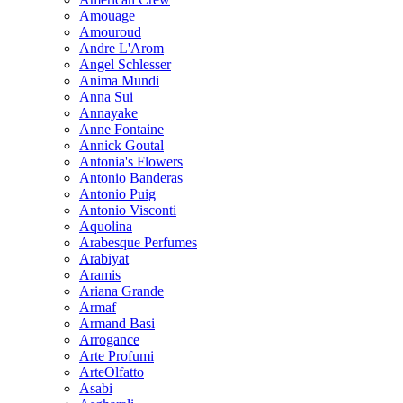
Amouage
Amouroud
Andre L'Arom
Angel Schlesser
Anima Mundi
Anna Sui
Annayake
Anne Fontaine
Annick Goutal
Antonia's Flowers
Antonio Banderas
Antonio Puig
Antonio Visconti
Aquolina
Arabesque Perfumes
Arabiyat
Aramis
Ariana Grande
Armaf
Armand Basi
Arrogance
Arte Profumi
ArteOlfatto
Asabi