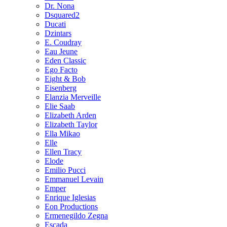
Dr. Nona
Dsquared2
Ducati
Dzintars
E. Coudray
Eau Jeune
Eden Classic
Ego Facto
Eight & Bob
Eisenberg
Elanzia Merveille
Elie Saab
Elizabeth Arden
Elizabeth Taylor
Ella Mikao
Elle
Ellen Tracy
Elode
Emilio Pucci
Emmanuel Levain
Emper
Enrique Iglesias
Eon Productions
Ermenegildo Zegna
Escada