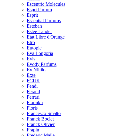
Escentric Molecules
Espri Parfum
Esprit
Essential Parfums
Esteban
Estee Lauder
Etat Libre d'Orange
Etro
Eutopie
Eva Longoria
Evis
Evody Parfums
Ex Nihilo
Exte
FCUK
Fendi
Feraud
Ferrari
Floraiku
Floris
Francesco Smalto
Franck Boclet
Franck Olivier
Frapin
Frederic Malle