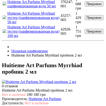
Huitieme Art Parfums Myrrhiad
376247-
688
Предзаказ
парфюмированная вода 50 мл
001
грн
Huitieme Art Parfums Myrrhiad
1
43257-
тестер (парфюмированная вода)
429
Предзаказ
005
50 мл
грн
Huitieme Art Parfums Myrrhiad
1
42928-
тестер (парфюмированная вода)
751
Предзаказ
005
100 мл
грн
Нишевая парфюмерия
Huitieme Art Parfums Myrrhiad пробник 2 мл
Huitieme Art Parfums Myrrhiad
пробник 2 мл
0 отзывов
Huitieme Art Parfums Myrrhiad пробник 2 мл
Нет в наличии
180
180 грн
Производитель:
Huitieme Art Parfums
Доступность:
Нет в наличии