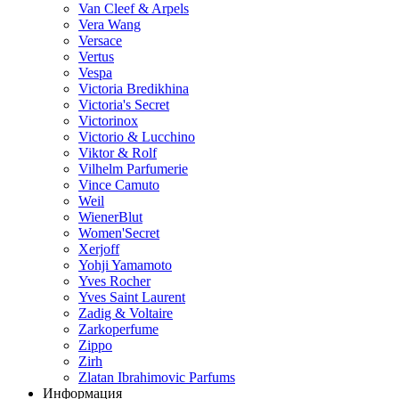
Van Cleef & Arpels
Vera Wang
Versace
Vertus
Vespa
Victoria Bredikhina
Victoria's Secret
Victorinox
Victorio & Lucchino
Viktor & Rolf
Vilhelm Parfumerie
Vince Camuto
Weil
WienerBlut
Women'Secret
Xerjoff
Yohji Yamamoto
Yves Rocher
Yves Saint Laurent
Zadig & Voltaire
Zarkoperfume
Zippo
Zirh
Zlatan Ibrahimovic Parfums
Информация