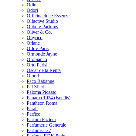
Odin
Odori
Officina delle Essenze
Olfactive Studio
Olibere Parfums
Oliver & Co.
Onyrico
Orlane
Orlov Paris
Ormonde Jayne
Orobianco
Orto Parisi
Oscar de la Renta
Otoori
Paco Rabanne
Pal Zileri
Paloma Picasso
Panama 1924 (Boellis)
Pantheon Roma
Parah
Parfico
Parfum Facteur
Parfumerie Generale
Parfums 137
Parfums BDK Paris