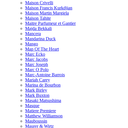
Maison Crivelli
Maison Francis Kurkdjian
Maison Martin Margiela
Maison Tahite
Maitre Parfumeur et Gantier
Majda Bekkali
Mancera
Mandarina Duck
Mango
Map Of The Heart
Marc Ecko
Marc Jacobs
Marc Joseph
Marc O Polo
Marc-Antoine Barrois
Mariah Carey
Marina de Bourbon
Mark Birley
Mark Buxton
Masaki Matsushima
Masque
Matiere Premiere
Matthew Williamson
Mauboussin
Maurer & Wirtz