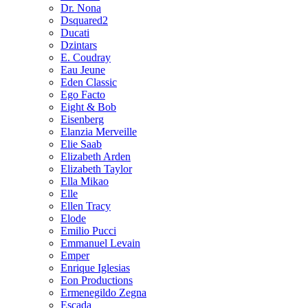
Dr. Nona
Dsquared2
Ducati
Dzintars
E. Coudray
Eau Jeune
Eden Classic
Ego Facto
Eight & Bob
Eisenberg
Elanzia Merveille
Elie Saab
Elizabeth Arden
Elizabeth Taylor
Ella Mikao
Elle
Ellen Tracy
Elode
Emilio Pucci
Emmanuel Levain
Emper
Enrique Iglesias
Eon Productions
Ermenegildo Zegna
Escada