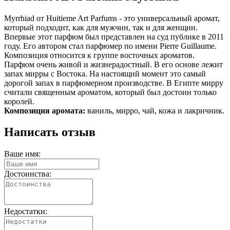
Myrrhiad от Huitieme Art Parfums - это универсальный аромат,
который подходит, как для мужчин, так и для женщин.
Впервые этот парфюм был представлен на суд публике в 2011
году. Его автором стал парфюмер по имени Pierre Guillaume.
Композиция относится к группе восточных ароматов.
Парфюм очень живой и жизнерадостный. В его основе лежит
запах мирры с Востока. На настоящий момент это самый
дорогой запах в парфюмерном производстве. В Египте мирру
считали священным ароматом, который был достоин только
королей.
Композиция аромата:
ваниль, мирро, чай, кожа и лакричник.
Написать отзыв
Ваше имя:
Достоинства:
Недостатки: