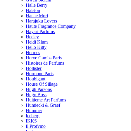
Halle Berry
Halston
Hanae Mori
Harajuku Lovers
Haute Fragrance Company
Hayari Parfums
Heeley
Heidi Klum
Hello Kitty
Hermes
Herve Gambs Paris
Histoires de Parfums
Hollister
Hormone Paris
Houbigant
House Of Sillage
Hugh Parsons
Hugo Boss
Huitieme Art Parfums
Humiecki & Graef
Hummer
Iceberg
IKKS
Il Profvmo