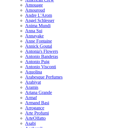
Amouage
Amouroud
Andre L'Arom
Angel Schlesser
Anima Mundi
Anna Sui
Annayake
Anne Fontaine
Annick Goutal
Antonia's Flowers
Antonio Banderas
Antonio Puig
Antonio Visconti
Aquolina
Arabesque Perfumes
Arabiyat
Aramis
Ariana Grande
Armaf
Armand Basi
Arrogance
Arte Profumi
ArteOlfatto
Asabi