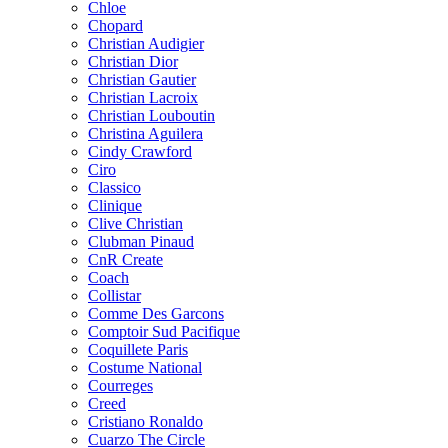
Chloe
Chopard
Christian Audigier
Christian Dior
Christian Gautier
Christian Lacroix
Christian Louboutin
Christina Aguilera
Cindy Crawford
Ciro
Classico
Clinique
Clive Christian
Clubman Pinaud
CnR Create
Coach
Collistar
Comme Des Garcons
Comptoir Sud Pacifique
Coquillete Paris
Costume National
Courreges
Creed
Cristiano Ronaldo
Cuarzo The Circle