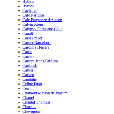
Byblos
Byredo
Cacharel
Cafe Parfums
Cale Fragranze d'Autore
Calvin Klein
Calypso Christiane Celle
Canali
Carla Fracci
Carner Barcelona
Carolina Herrera
Caron
Carrera
Carrera Jeans Parfums
Carthusia
Cartier
Carven
Caudalie
Celine Dion
Cerruti
Chabaud Maison de Parfum
Chanel
Chantal Thomass
Charriol
Chevignon