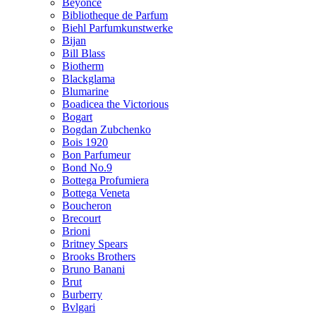
Beyonce
Bibliotheque de Parfum
Biehl Parfumkunstwerke
Bijan
Bill Blass
Biotherm
Blackglama
Blumarine
Boadicea the Victorious
Bogart
Bogdan Zubchenko
Bois 1920
Bon Parfumeur
Bond No.9
Bottega Profumiera
Bottega Veneta
Boucheron
Brecourt
Brioni
Britney Spears
Brooks Brothers
Bruno Banani
Brut
Burberry
Bvlgari