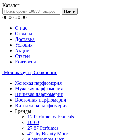
Каталог
08:00-20:00
О нас
Отзывы
Доставка
Условия
Aкции
Статьи
Контакты
Мой аккаунт
Сравнение
Женская парфюмерия
Мужская парфюмерия
Нишевая парфюмерия
Восточная парфюмерия
Винтажная парфюмерия
Бренды
12 Parfumeurs Francais
19-69
27 87 Perfumes
42° by Beauty More
Abercrombie Fitch