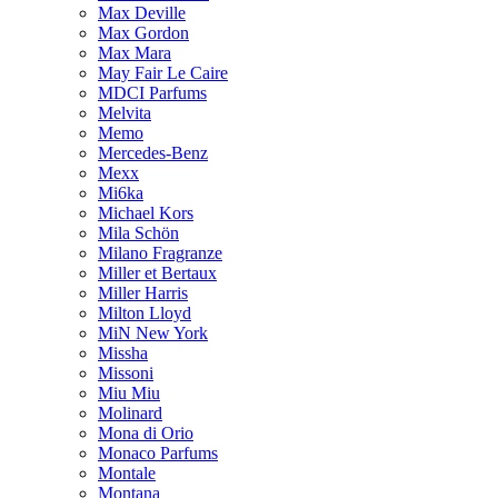
Max Deville
Max Gordon
Max Mara
May Fair Le Caire
MDCI Parfums
Melvita
Memo
Mercedes-Benz
Mexx
Mi6ka
Michael Kors
Mila Schön
Milano Fragranze
Miller et Bertaux
Miller Harris
Milton Lloyd
MiN New York
Missha
Missoni
Miu Miu
Molinard
Mona di Orio
Monaco Parfums
Montale
Montana