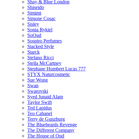
Shay & Blue London
Shiseido
Simimi
Simone Cosac
Sisley
Sonia Rykiel
SoOud
Sospiro Perfumes
Stacked Style
Starck
Stefano Ricci
Stella McCartney
Stephane Humbert Lucas 777
STYX Naturсosmetic
Sue Wong
Swan
Swarovski
Syed Junaid Alam
Taylor Swift
Ted Lapidus
Teo Cabanel
Terry de Gunzburg
The Bluebeards Revenge
The Different Company
The House of Oud