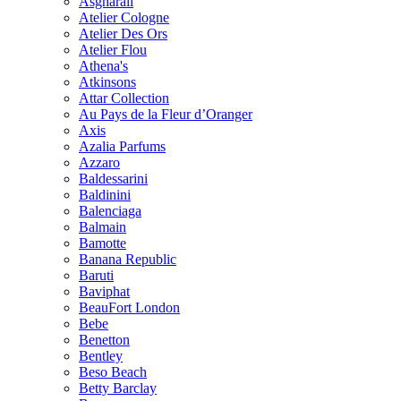
Asgharali
Atelier Cologne
Atelier Des Ors
Atelier Flou
Athena's
Atkinsons
Attar Collection
Au Pays de la Fleur d’Oranger
Axis
Azalia Parfums
Azzaro
Baldessarini
Baldinini
Balenciaga
Balmain
Bamotte
Banana Republic
Baruti
Baviphat
BeauFort London
Bebe
Benetton
Bentley
Beso Beach
Betty Barclay