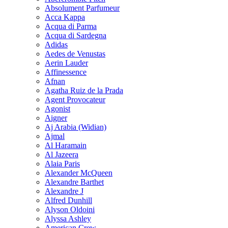
Absolument Parfumeur
Acca Kappa
Acqua di Parma
Acqua di Sardegna
Adidas
Aedes de Venustas
Aerin Lauder
Affinessence
Afnan
Agatha Ruiz de la Prada
Agent Provocateur
Agonist
Aigner
Aj Arabia (Widian)
Ajmal
Al Haramain
Al Jazeera
Alaia Paris
Alexander McQueen
Alexandre Barthet
Alexandre J
Alfred Dunhill
Alyson Oldoini
Alyssa Ashley
American Crew