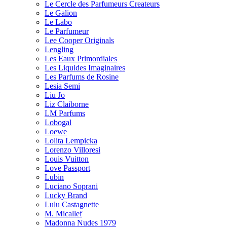
Le Cercle des Parfumeurs Createurs
Le Galion
Le Labo
Le Parfumeur
Lee Cooper Originals
Lengling
Les Eaux Primordiales
Les Liquides Imaginaires
Les Parfums de Rosine
Lesia Semi
Liu Jo
Liz Claiborne
LM Parfums
Lobogal
Loewe
Lolita Lempicka
Lorenzo Villoresi
Louis Vuitton
Love Passport
Lubin
Luciano Soprani
Lucky Brand
Lulu Castagnette
M. Micallef
Madonna Nudes 1979