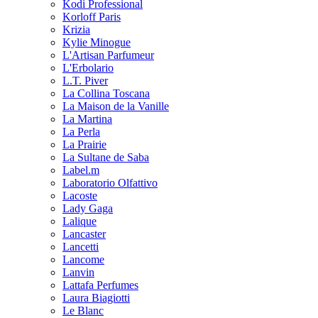
Kodi Professional
Korloff Paris
Krizia
Kylie Minogue
L'Artisan Parfumeur
L'Erbolario
L.T. Piver
La Collina Toscana
La Maison de la Vanille
La Martina
La Perla
La Prairie
La Sultane de Saba
Label.m
Laboratorio Olfattivo
Lacoste
Lady Gaga
Lalique
Lancaster
Lancetti
Lancome
Lanvin
Lattafa Perfumes
Laura Biagiotti
Le Blanc