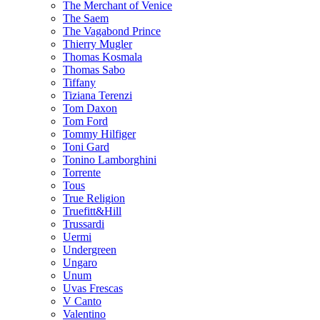
The Merchant of Venice
The Saem
The Vagabond Prince
Thierry Mugler
Thomas Kosmala
Thomas Sabo
Tiffany
Tiziana Terenzi
Tom Daxon
Tom Ford
Tommy Hilfiger
Toni Gard
Tonino Lamborghini
Torrente
Tous
True Religion
Truefitt&Hill
Trussardi
Uermi
Undergreen
Ungaro
Unum
Uvas Frescas
V Canto
Valentino