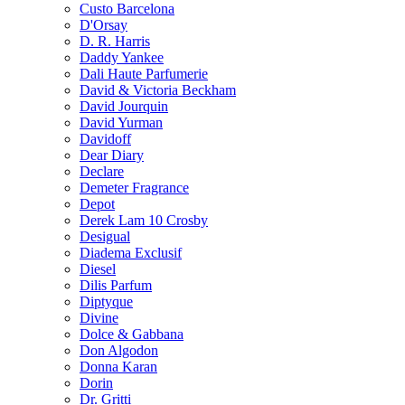
Custo Barcelona
D'Orsay
D. R. Harris
Daddy Yankee
Dali Haute Parfumerie
David & Victoria Beckham
David Jourquin
David Yurman
Davidoff
Dear Diary
Declare
Demeter Fragrance
Depot
Derek Lam 10 Crosby
Desigual
Diadema Exclusif
Diesel
Dilis Parfum
Diptyque
Divine
Dolce & Gabbana
Don Algodon
Donna Karan
Dorin
Dr. Gritti