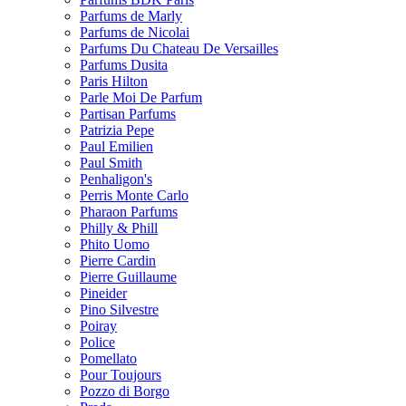
Parfums de Marly
Parfums de Nicolai
Parfums Du Chateau De Versailles
Parfums Dusita
Paris Hilton
Parle Moi De Parfum
Partisan Parfums
Patrizia Pepe
Paul Emilien
Paul Smith
Penhaligon's
Perris Monte Carlo
Pharaon Parfums
Philly & Phill
Phito Uomo
Pierre Cardin
Pierre Guillaume
Pineider
Pino Silvestre
Poiray
Police
Pomellato
Pour Toujours
Pozzo di Borgo