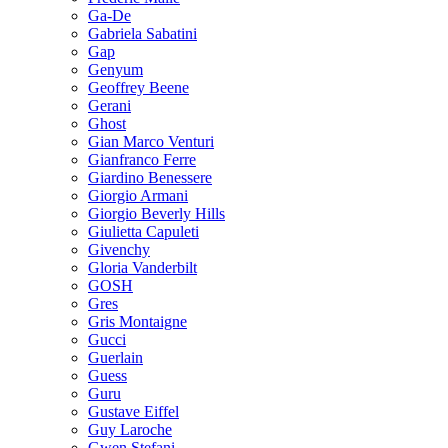
Ga-De
Gabriela Sabatini
Gap
Genyum
Geoffrey Beene
Gerani
Ghost
Gian Marco Venturi
Gianfranco Ferre
Giardino Benessere
Giorgio Armani
Giorgio Beverly Hills
Giulietta Capuleti
Givenchy
Gloria Vanderbilt
GOSH
Gres
Gris Montaigne
Gucci
Guerlain
Guess
Guru
Gustave Eiffel
Guy Laroche
Gwen Stefani