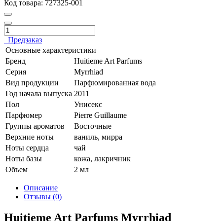
Код товара:
727325-001
Предзаказ
Основные характеристики
Бренд
Huitieme Art Parfums
Серия
Myrrhiad
Вид продукции
Парфюмированная вода
Год начала выпуска
2011
Пол
Унисекс
Парфюмер
Pierre Guillaume
Группы ароматов
Восточные
Верхние ноты
ваниль, мирра
Ноты сердца
чай
Ноты базы
кожа, лакричник
Объем
2 мл
Описание
Отзывы (0)
Huitieme Art Parfums Myrrhiad