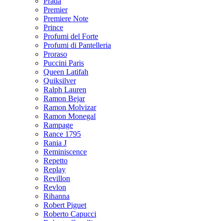
Prada
Premier
Premiere Note
Prince
Profumi del Forte
Profumi di Pantelleria
Proraso
Puccini Paris
Queen Latifah
Quiksilver
Ralph Lauren
Ramon Bejar
Ramon Molvizar
Ramon Monegal
Rampage
Rance 1795
Rania J
Reminiscence
Repetto
Replay
Revillon
Revlon
Rihanna
Robert Piguet
Roberto Capucci