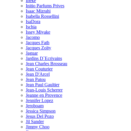
Ineke
Initio Parfums Prives
Isaac Mizrahi
Isabella Rossellini
IsaDora
Ischia
Issey Miyake
Jacomo
Jacques Fath
Jacques Zolty
Jaguar
Jardins D`Ecrivains
Jean Charles Brosseau
Jean Couturier
Jean D'Arcel
Jean Patou
Jean Paul Gaultier
Jean-Louis Scherrer
Jeanne en Provence
Jennifer Lopez
Jeroboam
Jessica Simpson
Jesus Del Pozo
Jil Sander
Jimmy Choo