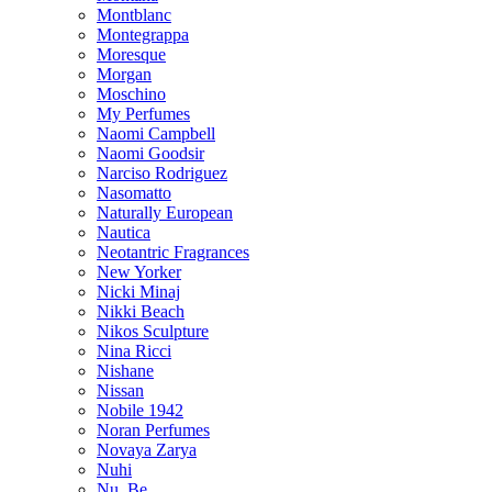
Montblanc
Montegrappa
Moresque
Morgan
Moschino
My Perfumes
Naomi Campbell
Naomi Goodsir
Narciso Rodriguez
Nasomatto
Naturally European
Nautica
Neotantric Fragrances
New Yorker
Nicki Minaj
Nikki Beach
Nikos Sculpture
Nina Ricci
Nishane
Nissan
Nobile 1942
Noran Perfumes
Novaya Zarya
Nuhi
Nu_Be