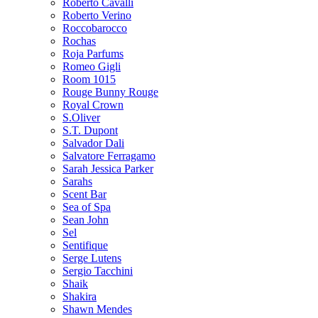
Roberto Cavalli
Roberto Verino
Roccobarocco
Rochas
Roja Parfums
Romeo Gigli
Room 1015
Rouge Bunny Rouge
Royal Crown
S.Oliver
S.T. Dupont
Salvador Dali
Salvatore Ferragamo
Sarah Jessica Parker
Sarahs
Scent Bar
Sea of Spa
Sean John
Sel
Sentifique
Serge Lutens
Sergio Tacchini
Shaik
Shakira
Shawn Mendes