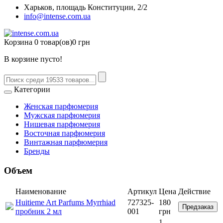
Харьков, площадь Конституции, 2/2
info@intense.com.ua
Корзина
0 товар(ов)
0 грн
В корзине пусто!
Категории
Женская парфюмерия
Мужская парфюмерия
Нишевая парфюмерия
Восточная парфюмерия
Винтажная парфюмерия
Бренды
Объем
Наименование
Артикул
Цена
Действие
Huitieme Art Parfums Myrrhiad
727325-
180
Предзаказ
пробник 2 мл
001
грн
1