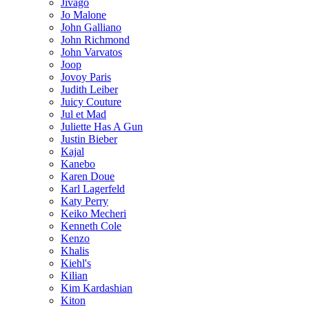
Jivago
Jo Malone
John Galliano
John Richmond
John Varvatos
Joop
Jovoy Paris
Judith Leiber
Juicy Couture
Jul et Mad
Juliette Has A Gun
Justin Bieber
Kajal
Kanebo
Karen Doue
Karl Lagerfeld
Katy Perry
Keiko Mecheri
Kenneth Cole
Kenzo
Khalis
Kiehl's
Kilian
Kim Kardashian
Kiton