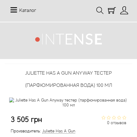
Каталог
12 Parfumeurs Francais
О нас
Мой аккаунт
19-69
Отзывы
История заказов
JULIETTE HAS A GUN ANYWAY ТЕСТЕР
27 87 Perfumes
Доставка
Рассылка новостей
(ПАРФЮМИРОВАННАЯ ВОДА) 100 МЛ
42° by Beauty More
Условия
Abercrombie Fitch
Aкции
3 505 грн
Absolument Parfumeur
Контакты
0 отзывов
Производитель:
Juliette Has A Gun
Acca Kappa
Статьи