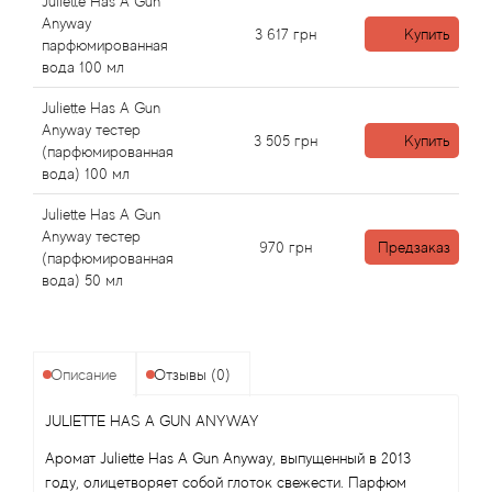
Alexandre Barthet
Juliette Has A Gun
Anyway
3 617
грн
Купить
парфюмированная
Alexandre J
вода 100 мл
Alfred Dunhill
Juliette Has A Gun
Anyway тестер
3 505
грн
Купить
(парфюмированная
Alyson Oldoini
вода) 100 мл
Juliette Has A Gun
Alyssa Ashley
Anyway тестер
970
грн
Предзаказ
(парфюмированная
American Crew
вода) 50 мл
Amouage
Описание
Отзывы (0)
Amouroud
JULIETTE HAS A GUN ANYWAY
Andre L'Arom
Аромат Juliette Has A Gun Anyway, выпущенный в 2013
году, олицетворяет собой глоток свежести. Парфюм