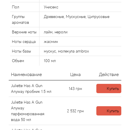
Пол
Унисекс
Agonist
Группы
Древесные, Мускусные, Цитрусовые
ароматов
Aigner
Верхние ноты
лайм, нероли
Ноты сердца
жасмин
Aj Arabia (Widian)
Ноты базы
мускус, молекула ambrox
Ajmal
Объем
100 мл
Al Haramain
Наименование
Цена
Действие
Juliette Has A Gun
Al Jazeera
143
грн
Купить
Anyway пробник 1.5 мл
Alaia Paris
Juliette Has A Gun
Anyway
2 532
грн
Купить
парфюмированная
Alexander McQueen
вода 50 мл