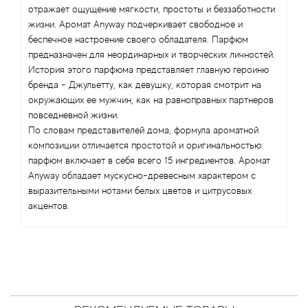
Angel Schlesser
отражает ощущение мягкости, простоты и беззаботности
жизни. Аромат Anyway подчеркивает свободное и
Anima Mundi
беспечное настроение своего обладателя. Парфюм
предназначен для неординарных и творческих личностей.
Anna Sui
История этого парфюма представляет главную героиню
бренда - Джульетту, как девушку, которая смотрит на
окружающих ее мужчин, как на равноправных партнеров
Annayake
повседневной жизни.
По словам представителей дома, формула ароматной
Anne Fontaine
композиции отличается простотой и оригинальностью:
парфюм включает в себя всего 15 ингредиентов. Аромат
Annick Goutal
Anyway обладает мускусно-древесным характером с
выразительными нотами белых цветов и цитрусовых
акцентов.
Antonia's Flowers
Antonio Banderas
Antonio Puig