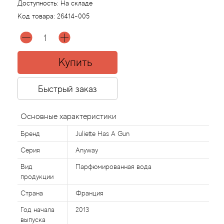
Доступность:
На складе
Код товара:
26414-005
Acqua di Parma
Acqua di Sardegna
Купить
Adidas
Быстрый заказ
Aedes de Venustas
Основные характеристики
Aerin Lauder
Бренд
Juliette Has A Gun
Affinessence
Серия
Anyway
Вид
Парфюмированная вода
Afnan
продукции
Страна
Франция
Agatha Ruiz de la Prada
Год начала
2013
выпуска
Agent Provocateur