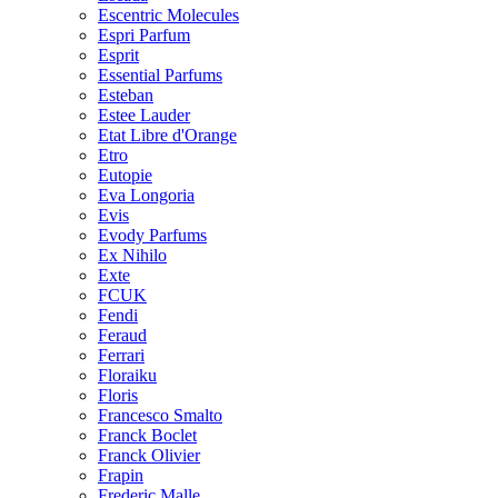
Escentric Molecules
Espri Parfum
Esprit
Essential Parfums
Esteban
Estee Lauder
Etat Libre d'Orange
Etro
Eutopie
Eva Longoria
Evis
Evody Parfums
Ex Nihilo
Exte
FCUK
Fendi
Feraud
Ferrari
Floraiku
Floris
Francesco Smalto
Franck Boclet
Franck Olivier
Frapin
Frederic Malle