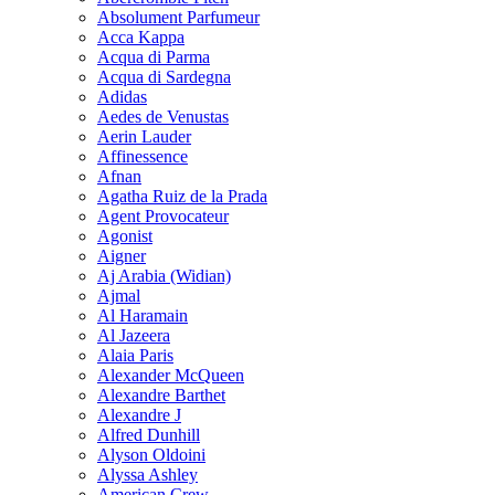
Absolument Parfumeur
Acca Kappa
Acqua di Parma
Acqua di Sardegna
Adidas
Aedes de Venustas
Aerin Lauder
Affinessence
Afnan
Agatha Ruiz de la Prada
Agent Provocateur
Agonist
Aigner
Aj Arabia (Widian)
Ajmal
Al Haramain
Al Jazeera
Alaia Paris
Alexander McQueen
Alexandre Barthet
Alexandre J
Alfred Dunhill
Alyson Oldoini
Alyssa Ashley
American Crew