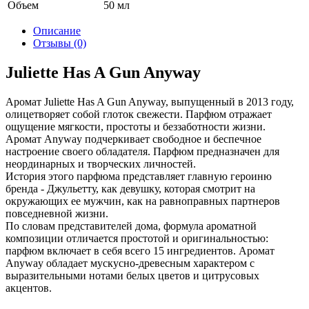
Объем
50 мл
Описание
Отзывы (0)
Juliette Has A Gun Anyway
Аромат Juliette Has A Gun Anyway, выпущенный в 2013 году,
олицетворяет собой глоток свежести. Парфюм отражает
ощущение мягкости, простоты и беззаботности жизни.
Аромат Anyway подчеркивает свободное и беспечное
настроение своего обладателя. Парфюм предназначен для
неординарных и творческих личностей.
История этого парфюма представляет главную героиню
бренда - Джульетту, как девушку, которая смотрит на
окружающих ее мужчин, как на равноправных партнеров
повседневной жизни.
По словам представителей дома, формула ароматной
композиции отличается простотой и оригинальностью:
парфюм включает в себя всего 15 ингредиентов. Аромат
Anyway обладает мускусно-древесным характером с
выразительными нотами белых цветов и цитрусовых
акцентов.