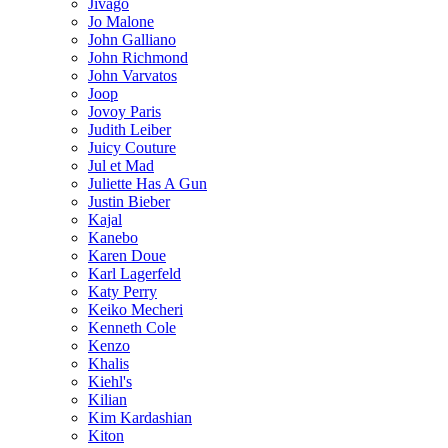
Jivago
Jo Malone
John Galliano
John Richmond
John Varvatos
Joop
Jovoy Paris
Judith Leiber
Juicy Couture
Jul et Mad
Juliette Has A Gun
Justin Bieber
Kajal
Kanebo
Karen Doue
Karl Lagerfeld
Katy Perry
Keiko Mecheri
Kenneth Cole
Kenzo
Khalis
Kiehl's
Kilian
Kim Kardashian
Kiton