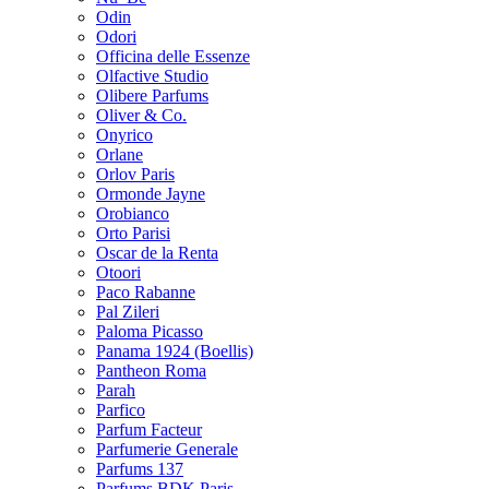
Odin
Odori
Officina delle Essenze
Olfactive Studio
Olibere Parfums
Oliver & Co.
Onyrico
Orlane
Orlov Paris
Ormonde Jayne
Orobianco
Orto Parisi
Oscar de la Renta
Otoori
Paco Rabanne
Pal Zileri
Paloma Picasso
Panama 1924 (Boellis)
Pantheon Roma
Parah
Parfico
Parfum Facteur
Parfumerie Generale
Parfums 137
Parfums BDK Paris