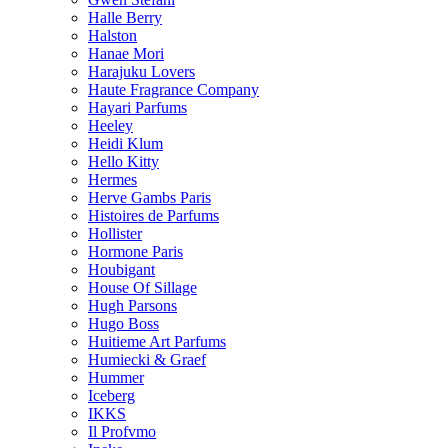
Halle Berry
Halston
Hanae Mori
Harajuku Lovers
Haute Fragrance Company
Hayari Parfums
Heeley
Heidi Klum
Hello Kitty
Hermes
Herve Gambs Paris
Histoires de Parfums
Hollister
Hormone Paris
Houbigant
House Of Sillage
Hugh Parsons
Hugo Boss
Huitieme Art Parfums
Humiecki & Graef
Hummer
Iceberg
IKKS
Il Profvmo