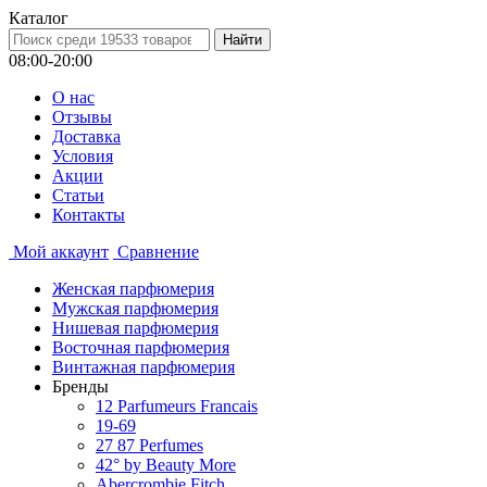
Каталог
08:00-20:00
О нас
Отзывы
Доставка
Условия
Aкции
Статьи
Контакты
Мой аккаунт
Сравнение
Женская парфюмерия
Мужская парфюмерия
Нишевая парфюмерия
Восточная парфюмерия
Винтажная парфюмерия
Бренды
12 Parfumeurs Francais
19-69
27 87 Perfumes
42° by Beauty More
Abercrombie Fitch