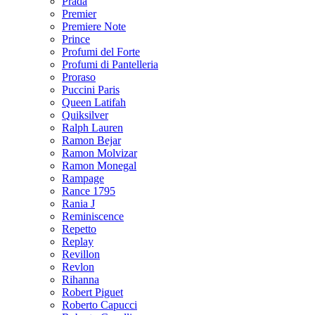
Prada
Premier
Premiere Note
Prince
Profumi del Forte
Profumi di Pantelleria
Proraso
Puccini Paris
Queen Latifah
Quiksilver
Ralph Lauren
Ramon Bejar
Ramon Molvizar
Ramon Monegal
Rampage
Rance 1795
Rania J
Reminiscence
Repetto
Replay
Revillon
Revlon
Rihanna
Robert Piguet
Roberto Capucci