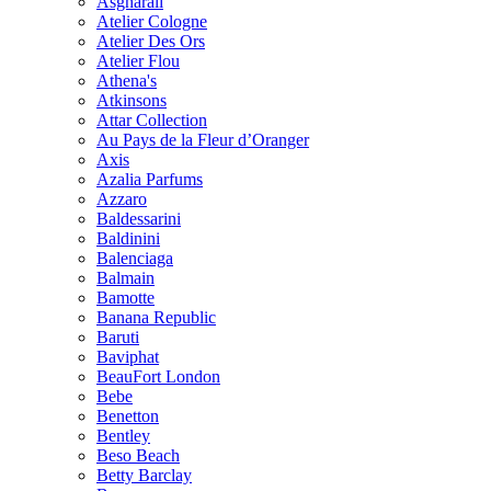
Asgharali
Atelier Cologne
Atelier Des Ors
Atelier Flou
Athena's
Atkinsons
Attar Collection
Au Pays de la Fleur d’Oranger
Axis
Azalia Parfums
Azzaro
Baldessarini
Baldinini
Balenciaga
Balmain
Bamotte
Banana Republic
Baruti
Baviphat
BeauFort London
Bebe
Benetton
Bentley
Beso Beach
Betty Barclay