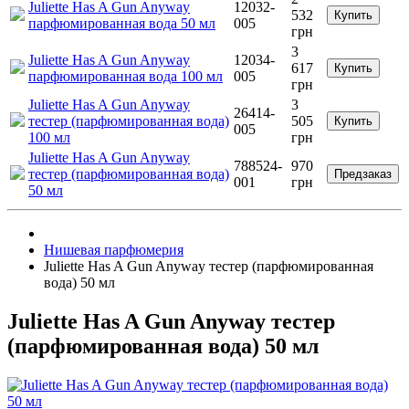
Juliette Has A Gun Anyway
12032-
532
Купить
парфюмированная вода 50 мл
005
грн
3
Juliette Has A Gun Anyway
12034-
617
Купить
парфюмированная вода 100 мл
005
грн
Juliette Has A Gun Anyway
3
26414-
тестер (парфюмированная вода)
505
Купить
005
100 мл
грн
Juliette Has A Gun Anyway
788524-
970
тестер (парфюмированная вода)
Предзаказ
001
грн
50 мл
Нишевая парфюмерия
Juliette Has A Gun Anyway тестер (парфюмированная
вода) 50 мл
Juliette Has A Gun Anyway тестер
(парфюмированная вода) 50 мл