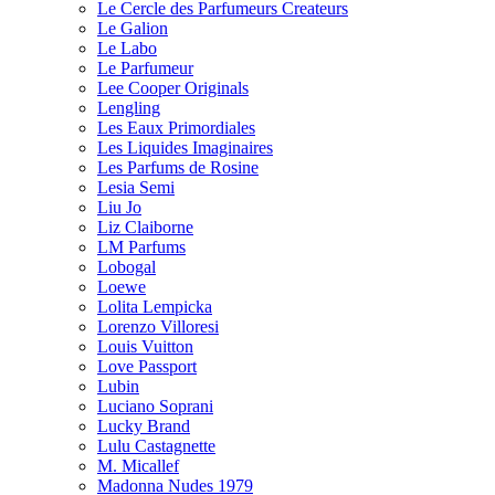
Le Cercle des Parfumeurs Createurs
Le Galion
Le Labo
Le Parfumeur
Lee Cooper Originals
Lengling
Les Eaux Primordiales
Les Liquides Imaginaires
Les Parfums de Rosine
Lesia Semi
Liu Jo
Liz Claiborne
LM Parfums
Lobogal
Loewe
Lolita Lempicka
Lorenzo Villoresi
Louis Vuitton
Love Passport
Lubin
Luciano Soprani
Lucky Brand
Lulu Castagnette
M. Micallef
Madonna Nudes 1979