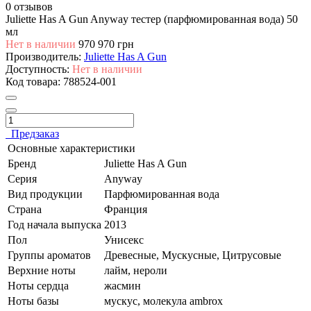
0 отзывов
Juliette Has A Gun Anyway тестер (парфюмированная вода) 50
мл
Нет в наличии
970
970 грн
Производитель:
Juliette Has A Gun
Доступность:
Нет в наличии
Код товара:
788524-001
Предзаказ
Основные характеристики
Бренд
Juliette Has A Gun
Серия
Anyway
Вид продукции
Парфюмированная вода
Страна
Франция
Год начала выпуска
2013
Пол
Унисекс
Группы ароматов
Древесные, Мускусные, Цитрусовые
Верхние ноты
лайм, нероли
Ноты сердца
жасмин
Ноты базы
мускус, молекула ambrox