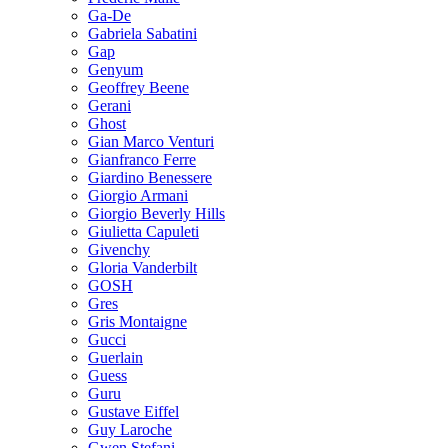
Ga-De
Gabriela Sabatini
Gap
Genyum
Geoffrey Beene
Gerani
Ghost
Gian Marco Venturi
Gianfranco Ferre
Giardino Benessere
Giorgio Armani
Giorgio Beverly Hills
Giulietta Capuleti
Givenchy
Gloria Vanderbilt
GOSH
Gres
Gris Montaigne
Gucci
Guerlain
Guess
Guru
Gustave Eiffel
Guy Laroche
Gwen Stefani