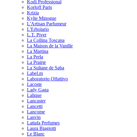
Kodi Professional
Korloff Paris
Krizia
Kylie Minogue
L'Artisan Parfumeur
L'Erbolario
L.T. Piver
La Collina Toscana
La Maison de la Vanille
La Martina
La Perla
La Prairie
La Sultane de Saba
Label.m
Laboratorio Olfattivo
Lacoste
Lady Gaga
Lalique
Lancaster
Lancetti
Lancome
Lanvin
Lattafa Perfumes
Laura Biagiotti
Le Blanc