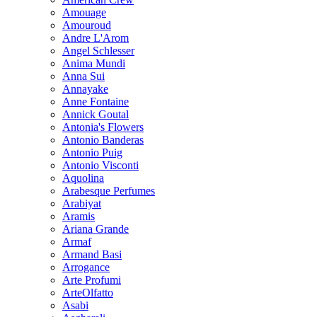
Amouage
Amouroud
Andre L'Arom
Angel Schlesser
Anima Mundi
Anna Sui
Annayake
Anne Fontaine
Annick Goutal
Antonia's Flowers
Antonio Banderas
Antonio Puig
Antonio Visconti
Aquolina
Arabesque Perfumes
Arabiyat
Aramis
Ariana Grande
Armaf
Armand Basi
Arrogance
Arte Profumi
ArteOlfatto
Asabi