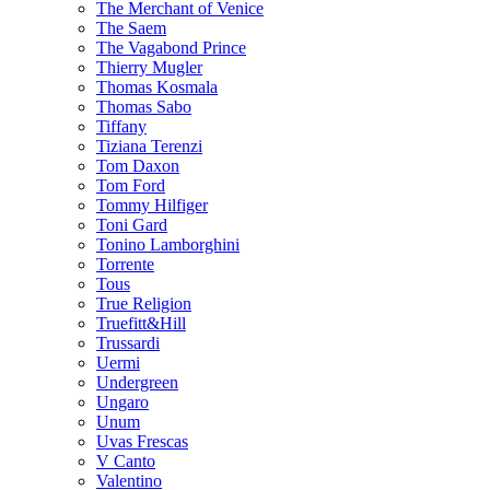
The Merchant of Venice
The Saem
The Vagabond Prince
Thierry Mugler
Thomas Kosmala
Thomas Sabo
Tiffany
Tiziana Terenzi
Tom Daxon
Tom Ford
Tommy Hilfiger
Toni Gard
Tonino Lamborghini
Torrente
Tous
True Religion
Truefitt&Hill
Trussardi
Uermi
Undergreen
Ungaro
Unum
Uvas Frescas
V Canto
Valentino