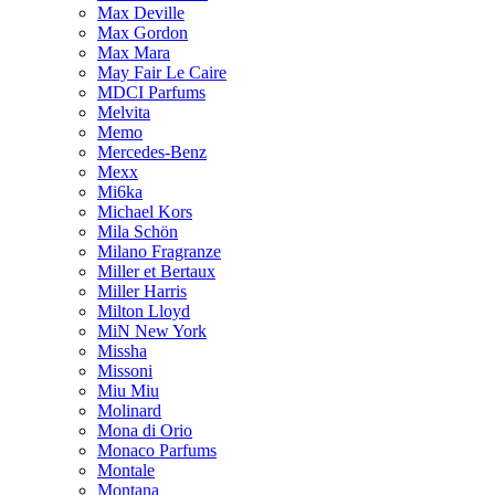
Max Deville
Max Gordon
Max Mara
May Fair Le Caire
MDCI Parfums
Melvita
Memo
Mercedes-Benz
Mexx
Mi6ka
Michael Kors
Mila Schön
Milano Fragranze
Miller et Bertaux
Miller Harris
Milton Lloyd
MiN New York
Missha
Missoni
Miu Miu
Molinard
Mona di Orio
Monaco Parfums
Montale
Montana