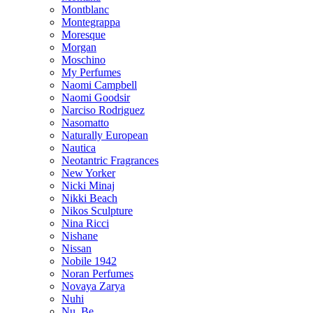
Montblanc
Montegrappa
Moresque
Morgan
Moschino
My Perfumes
Naomi Campbell
Naomi Goodsir
Narciso Rodriguez
Nasomatto
Naturally European
Nautica
Neotantric Fragrances
New Yorker
Nicki Minaj
Nikki Beach
Nikos Sculpture
Nina Ricci
Nishane
Nissan
Nobile 1942
Noran Perfumes
Novaya Zarya
Nuhi
Nu_Be