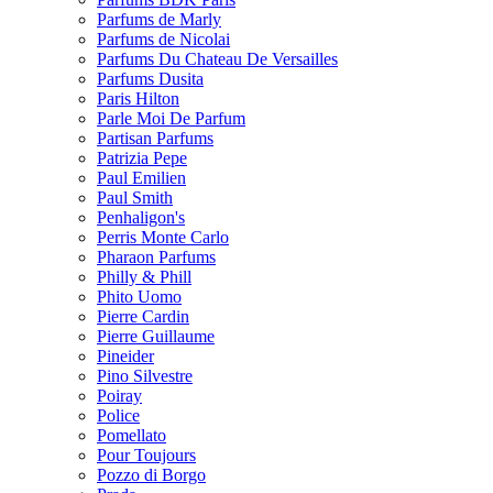
Parfums de Marly
Parfums de Nicolai
Parfums Du Chateau De Versailles
Parfums Dusita
Paris Hilton
Parle Moi De Parfum
Partisan Parfums
Patrizia Pepe
Paul Emilien
Paul Smith
Penhaligon's
Perris Monte Carlo
Pharaon Parfums
Philly & Phill
Phito Uomo
Pierre Cardin
Pierre Guillaume
Pineider
Pino Silvestre
Poiray
Police
Pomellato
Pour Toujours
Pozzo di Borgo