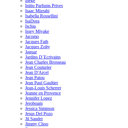
Ineke
Initio Parfums Prives
Isaac Mizrahi
Isabella Rossellini
IsaDora
Ischia
Issey Miyake
Jacomo
Jacques Fath
Jacques Zolty
Jaguar
Jardins D`Ecrivains
Jean Charles Brosseau
Jean Couturier
Jean D'Arcel
Jean Patou
Jean Paul Gaultier
Jean-Louis Scherrer
Jeanne en Provence
Jennifer Lopez
Jeroboam
Jessica Simpson
Jesus Del Pozo
Jil Sander
Jimmy Choo