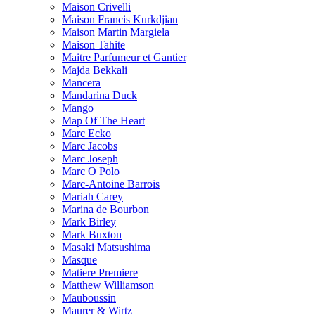
Maison Crivelli
Maison Francis Kurkdjian
Maison Martin Margiela
Maison Tahite
Maitre Parfumeur et Gantier
Majda Bekkali
Mancera
Mandarina Duck
Mango
Map Of The Heart
Marc Ecko
Marc Jacobs
Marc Joseph
Marc O Polo
Marc-Antoine Barrois
Mariah Carey
Marina de Bourbon
Mark Birley
Mark Buxton
Masaki Matsushima
Masque
Matiere Premiere
Matthew Williamson
Mauboussin
Maurer & Wirtz