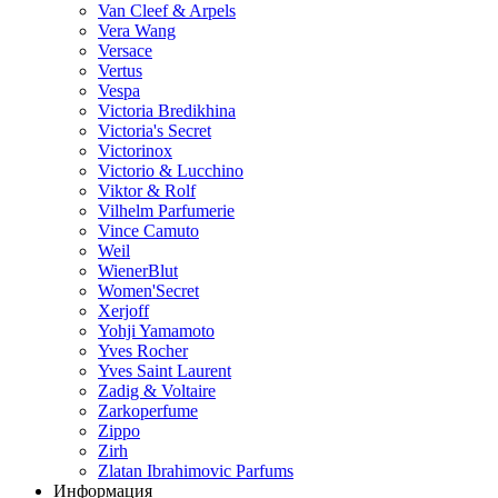
Van Cleef & Arpels
Vera Wang
Versace
Vertus
Vespa
Victoria Bredikhina
Victoria's Secret
Victorinox
Victorio & Lucchino
Viktor & Rolf
Vilhelm Parfumerie
Vince Camuto
Weil
WienerBlut
Women'Secret
Xerjoff
Yohji Yamamoto
Yves Rocher
Yves Saint Laurent
Zadig & Voltaire
Zarkoperfume
Zippo
Zirh
Zlatan Ibrahimovic Parfums
Информация