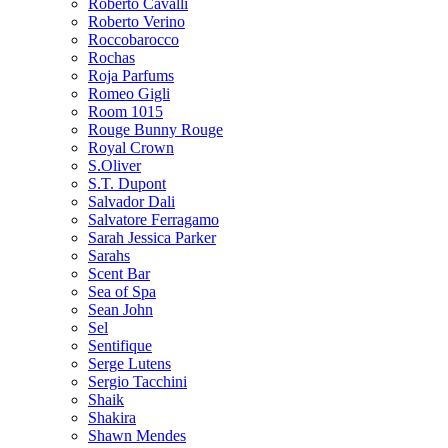
Roberto Cavalli
Roberto Verino
Roccobarocco
Rochas
Roja Parfums
Romeo Gigli
Room 1015
Rouge Bunny Rouge
Royal Crown
S.Oliver
S.T. Dupont
Salvador Dali
Salvatore Ferragamo
Sarah Jessica Parker
Sarahs
Scent Bar
Sea of Spa
Sean John
Sel
Sentifique
Serge Lutens
Sergio Tacchini
Shaik
Shakira
Shawn Mendes