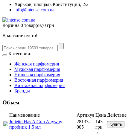
Харьков, площадь Конституции, 2/2
info@intense.com.ua
Корзина
0 товар(ов)
0 грн
В корзине пусто!
Категории
Женская парфюмерия
Мужская парфюмерия
Нишевая парфюмерия
Восточная парфюмерия
Винтажная парфюмерия
Бренды
Объем
Наименование
Артикул
Цена
Действие
Juliette Has A Gun Anyway
28133-
143
Купить
пробник 1.5 мл
005
грн
2