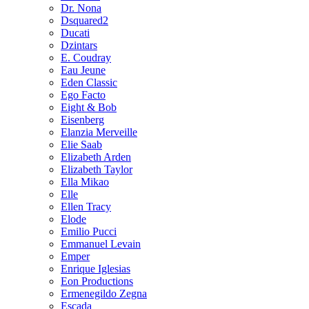
Dr. Nona
Dsquared2
Ducati
Dzintars
E. Coudray
Eau Jeune
Eden Classic
Ego Facto
Eight & Bob
Eisenberg
Elanzia Merveille
Elie Saab
Elizabeth Arden
Elizabeth Taylor
Ella Mikao
Elle
Ellen Tracy
Elode
Emilio Pucci
Emmanuel Levain
Emper
Enrique Iglesias
Eon Productions
Ermenegildo Zegna
Escada