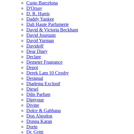
Custo Barcelona
D'Orsay
D. R. Harris
Daddy Yankee
Dali Haute Parfumerie
David & Victoria Beckham
David Jourquin
David Yurman
Davidoff
Dear Diary
Declare
Demeter Fragrance
Depot
Derek Lam 10 Crosby
Desigual
Diadema Exclusif
Diesel
Dilis Parfum
Diptyque
Divine
Dolce & Gabbana
Don Algodon
Donna Karan
Dorin
Dr. Gritti