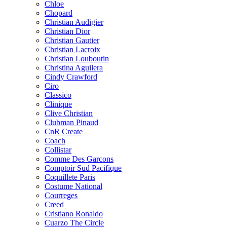
Chloe
Chopard
Christian Audigier
Christian Dior
Christian Gautier
Christian Lacroix
Christian Louboutin
Christina Aguilera
Cindy Crawford
Ciro
Classico
Clinique
Clive Christian
Clubman Pinaud
CnR Create
Coach
Collistar
Comme Des Garcons
Comptoir Sud Pacifique
Coquillete Paris
Costume National
Courreges
Creed
Cristiano Ronaldo
Cuarzo The Circle