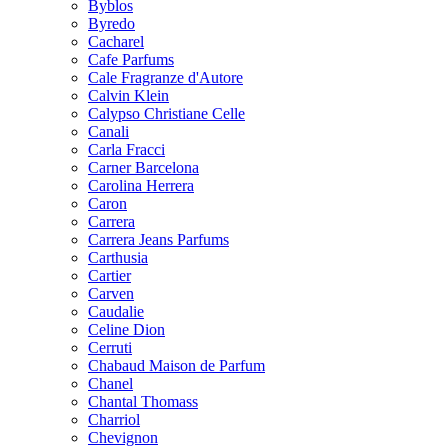
Byblos
Byredo
Cacharel
Cafe Parfums
Cale Fragranze d'Autore
Calvin Klein
Calypso Christiane Celle
Canali
Carla Fracci
Carner Barcelona
Carolina Herrera
Caron
Carrera
Carrera Jeans Parfums
Carthusia
Cartier
Carven
Caudalie
Celine Dion
Cerruti
Chabaud Maison de Parfum
Chanel
Chantal Thomass
Charriol
Chevignon