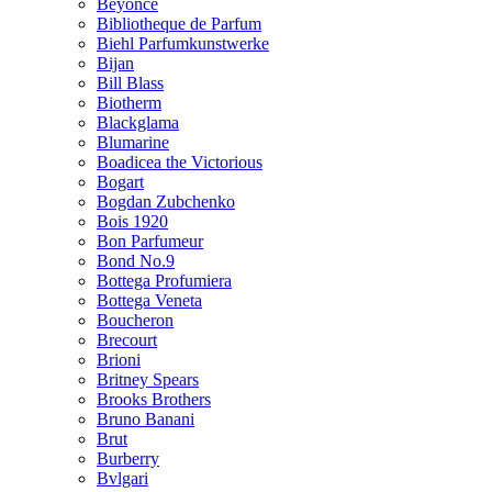
Beyonce
Bibliotheque de Parfum
Biehl Parfumkunstwerke
Bijan
Bill Blass
Biotherm
Blackglama
Blumarine
Boadicea the Victorious
Bogart
Bogdan Zubchenko
Bois 1920
Bon Parfumeur
Bond No.9
Bottega Profumiera
Bottega Veneta
Boucheron
Brecourt
Brioni
Britney Spears
Brooks Brothers
Bruno Banani
Brut
Burberry
Bvlgari