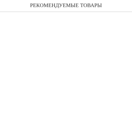
РЕКОМЕНДУЕМЫЕ ТОВАРЫ
an Good Girl Gone Bad запасной флакон (парфюмированная вода) 1
15 336 грн
an Good Girl Gone Bad Eau Fraiche тестер (парфюмированная вода) 
9 277 грн
Kilian Good Girl Gone Bad (no clutch) парфюмированная вода 100 м