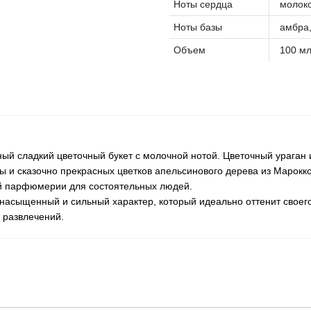
Ноты сердца
молоко
Ноты базы
амбра,
Объем
100 м
ьный сладкий цветочный букет с молочной нотой. Цветочный ураган 
ы и сказочно прекрасных цветков апельсинового дерева из Марокко
ой парфюмерии для состоятельных людей.
е насыщенный и сильный характер, который идеально оттенит своег
 развлечений.