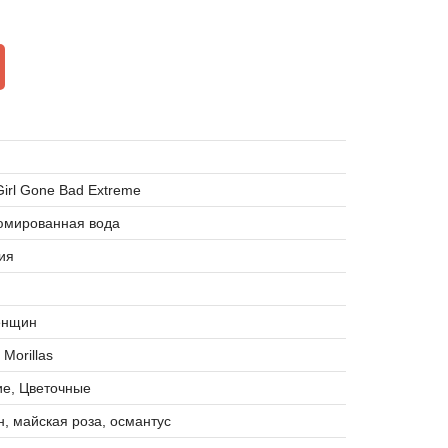
irl Gone Bad Extreme
мированная вода
ия
енщин
 Morillas
ие, Цветочные
, майская роза, османтус