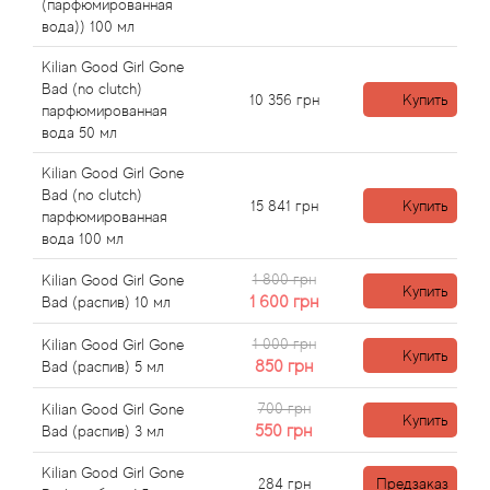
Alexandre Barthet
(парфюмированная
вода)) 100 мл
Alexandre J
Kilian Good Girl Gone
Bad (no clutch)
10 356
грн
Купить
Alfred Dunhill
парфюмированная
вода 50 мл
Alyson Oldoini
Kilian Good Girl Gone
Bad (no clutch)
15 841
грн
Купить
Alyssa Ashley
парфюмированная
вода 100 мл
American Crew
1 800 грн
Kilian Good Girl Gone
Купить
1 600
грн
Bad (распив) 10 мл
Amouage
1 000 грн
Kilian Good Girl Gone
Купить
850
грн
Bad (распив) 5 мл
Amouroud
700 грн
Kilian Good Girl Gone
Купить
550
грн
Bad (распив) 3 мл
Andre L'Arom
Kilian Good Girl Gone
284
грн
Предзаказ