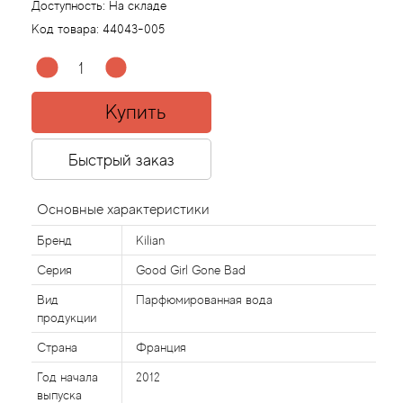
Доступность:
На складе
Код товара:
44043-005
Acqua di Parma
Acqua di Sardegna
Купить
Adidas
Быстрый заказ
Aedes de Venustas
Основные характеристики
Aerin Lauder
Бренд
Kilian
Affinessence
Серия
Good Girl Gone Bad
Вид
Парфюмированная вода
Afnan
продукции
Страна
Франция
Agatha Ruiz de la Prada
Год начала
2012
выпуска
Agent Provocateur