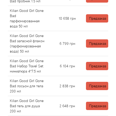
Angel Schlesser
Bad пробник 1.5 мл
Kilian Good Girl Gone
Anima Mundi
Bad
10 658
грн
Предзаказ
парфюмированная
Anna Sui
вода 50 мл
Kilian Good Girl Gone
Annayake
Bad запасной флакон
6 799
грн
Предзаказ
(парфюмированная
вода) 50 мл
Anne Fontaine
Kilian Good Girl Gone
Annick Goutal
Bad Набор Travel Set
6 104
грн
Предзаказ
миниатюра 4*7.5 мл
Antonia's Flowers
Kilian Good Girl Gone
Bad лосьон для тела
2 838
грн
Предзаказ
Antonio Banderas
200 мл
Kilian Good Girl Gone
Antonio Puig
Bad гель для душа
2 648
грн
Предзаказ
200 мл