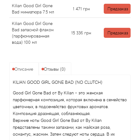
Antonio Visconti
Kilian Good Girl Gone
1 471
грн
Предзаказ
Bad миниатюра 7.5 мл
Aquolina
Kilian Good Girl Gone
Bad запасной флакон
Arabesque Perfumes
15 336
грн
Предзаказ
(парфюмированная
вода) 100 мл
Arabiyat
Aramis
Описание
Отзывы (0)
Ariana Grande
KILIAN GOOD GIRL GONE BAD (NO CLUTCH)
Good Girl Gone Bad от By Kilian - это женская
Armaf
парфюмерная композиция, которая включена в семейство
цветочных, в подсемейство фруктовых ароматов.
Armand Basi
Композиция дразнящая, соблазняющая.
Верхние ноты Good Girl Gone Bad от By Kilian
Arrogance
представлены такими запахами, как майская роза,
османтус, жасмин. Затем следуют ноты сердца. В их