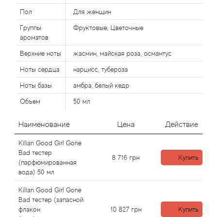
Пол
Для женщин
Agonist
Группы
Фруктовые, Цветочные
ароматов
Aigner
Верхние ноты
жасмин, майская роза, османтус
Ноты сердца
нарцисс, тубероза
Aj Arabia (Widian)
Ноты базы
амбра, белый кедр
Ajmal
Объем
50 мл
Al Haramain
Наименование
Цена
Действие
Kilian Good Girl Gone
Al Jazeera
Bad тестер
8 716
грн
Купить
(парфюмированная
Alaia Paris
вода) 50 мл
Kilian Good Girl Gone
Alexander McQueen
Bad тестер (запасной
флакон
10 827
грн
Купить