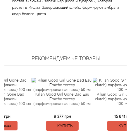
состав включены запахи нарцисса и туберозы, которая
Arte Profumi
растет в Индии. Завершающий шлейф формируют амбра и
кедр белого цвета.
ArteOlfatto
Asabi
Asgharali
РЕКОМЕНДУЕМЫЕ ТОВАРЫ
Atelier Cologne
Atelier Des Ors
Atelier Flou
Gone Bad
Kilian Good Girl Gone Bad Eau
Kilian Good Girl Gone Ba
кон
Fraiche тестер
clutch) парфюмированная
Athena's
да) 100 мл
(парфюмированная вода) 50 мл
100 мл
9 277 грн
15 841 грн
Atkinsons
з
КУПИТЬ
КУПИТЬ