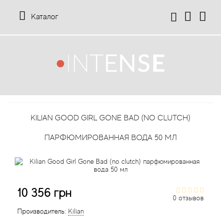
Каталог
12 Parfumeurs Francais
О нас
Мой аккаунт
19-69
Отзывы
История заказов
KILIAN GOOD GIRL GONE BAD (NO CLUTCH)
27 87 Perfumes
Доставка
Рассылка новостей
ПАРФЮМИРОВАННАЯ ВОДА 50 МЛ
42° by Beauty More
Условия
Abercrombie Fitch
Aкции
10 356 грн
Absolument Parfumeur
Контакты
0 отзывов
Производитель:
Kilian
Acca Kappa
Статьи