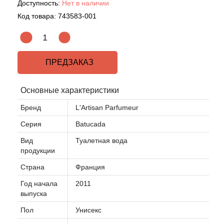
Доступность:
Нет в наличии
Код товара:
743583-001
Acqua di Parma
Acqua di Sardegna
ПРЕДЗАКАЗ
Adidas
Основные характеристики
Aedes de Venustas
Бренд
L'Artisan Parfumeur
Aerin Lauder
Серия
Batucada
Вид
Туалетная вода
Affinessence
продукции
Страна
Франция
Afnan
Год начала
2011
выпуска
Agatha Ruiz de la Prada
Пол
Унисекс
Agent Provocateur