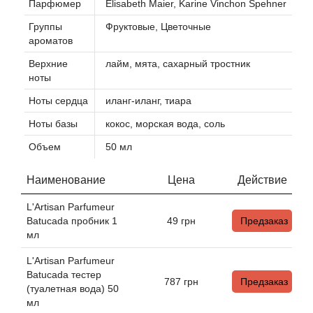
Парфюмер
Elisabeth Maier, Karine Vinchon Spehner
Группы
Фруктовые, Цветочные
Agonist
ароматов
Верхние
лайм, мята, сахарный тростник
Aigner
ноты
Ноты сердца
иланг-иланг, тиара
Aj Arabia (Widian)
Ноты базы
кокос, морская вода, соль
Ajmal
Объем
50 мл
Al Haramain
Наименование
Цена
Действие
Al Jazeera
L'Artisan Parfumeur
Batucada пробник 1
49
грн
Предзаказ
мл
Alaia Paris
L'Artisan Parfumeur
Batucada тестер
Alexander McQueen
787
грн
Предзаказ
(туалетная вода) 50
мл