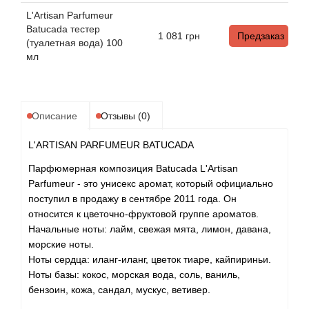
Alexandre Barthet
L'Artisan Parfumeur
Batucada тестер
Alexandre J
1 081
грн
Предзаказ
(туалетная вода) 100
мл
Alfred Dunhill
Alyson Oldoini
Описание
Отзывы (0)
Alyssa Ashley
L'ARTISAN PARFUMEUR BATUCADA
Парфюмерная композиция Batucada L'Artisan
American Crew
Parfumeur - это унисекс аромат, который официально
поступил в продажу в сентябре 2011 года. Он
Amouage
относится к цветочно-фруктовой группе ароматов.
Начальные ноты: лайм, свежая мята, лимон, давана,
Amouroud
морские ноты.
Ноты сердца: иланг-иланг, цветок тиаре, кайпириньи.
Andre L'Arom
Ноты базы: кокос, морская вода, соль, ваниль,
бензоин, кожа, сандал, мускус, ветивер.