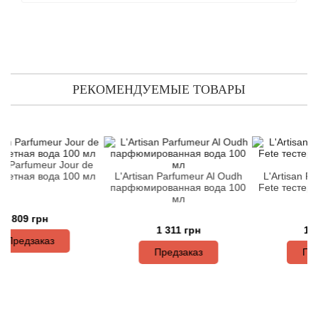
Angel Schlesser
Anima Mundi
Anna Sui
РЕКОМЕНДУЕМЫЕ ТОВАРЫ
Annayake
Anne Fontaine
fumeur Jour de
я вода 100 мл
L'Artisan Parfumeur Al Oudh
L'Artisan Parfumeu
Annick Goutal
парфюмированная вода 100
Fete тестер (туале
мл
100 мл
Antonia's Flowers
 грн
1 311 грн
1 372 гр
заказ
Antonio Banderas
Предзаказ
Предзака
Antonio Puig