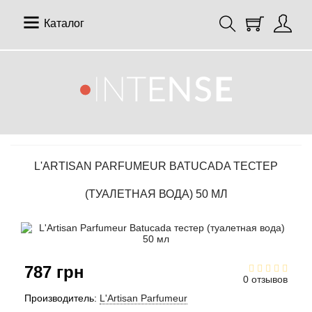
Каталог
12 Parfumeurs Francais
О нас
Мой аккаунт
19-69
Отзывы
История заказов
L'ARTISAN PARFUMEUR BATUCADA ТЕСТЕР
27 87 Perfumes
Доставка
Рассылка новостей
(ТУАЛЕТНАЯ ВОДА) 50 МЛ
42° by Beauty More
Условия
Abercrombie Fitch
Aкции
787 грн
Absolument Parfumeur
Контакты
0 отзывов
Производитель:
L'Artisan Parfumeur
Acca Kappa
Статьи