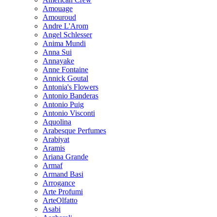
Amouage
Amouroud
Andre L'Arom
Angel Schlesser
Anima Mundi
Anna Sui
Annayake
Anne Fontaine
Annick Goutal
Antonia's Flowers
Antonio Banderas
Antonio Puig
Antonio Visconti
Aquolina
Arabesque Perfumes
Arabiyat
Aramis
Ariana Grande
Armaf
Armand Basi
Arrogance
Arte Profumi
ArteOlfatto
Asabi