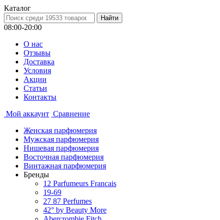
Каталог
08:00-20:00
О нас
Отзывы
Доставка
Условия
Aкции
Статьи
Контакты
Мой аккаунт
Сравнение
Женская парфюмерия
Мужская парфюмерия
Нишевая парфюмерия
Восточная парфюмерия
Винтажная парфюмерия
Бренды
12 Parfumeurs Francais
19-69
27 87 Perfumes
42° by Beauty More
Abercrombie Fitch