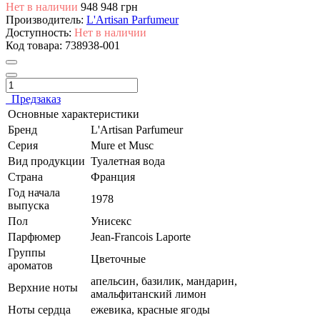
Нет в наличии
948
948 грн
Производитель:
L'Artisan Parfumeur
Доступность:
Нет в наличии
Код товара:
738938-001
Предзаказ
Основные характеристики
Бренд
L'Artisan Parfumeur
Серия
Mure et Musc
Вид продукции
Туалетная вода
Страна
Франция
Год начала
1978
выпуска
Пол
Унисекс
Парфюмер
Jean-Francois Laporte
Группы
Цветочные
ароматов
апельсин, базилик, мандарин,
Верхние ноты
амальфитанский лимон
Ноты сердца
ежевика, красные ягоды