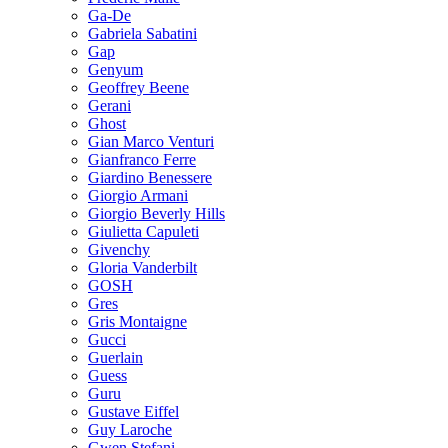
Ga-De
Gabriela Sabatini
Gap
Genyum
Geoffrey Beene
Gerani
Ghost
Gian Marco Venturi
Gianfranco Ferre
Giardino Benessere
Giorgio Armani
Giorgio Beverly Hills
Giulietta Capuleti
Givenchy
Gloria Vanderbilt
GOSH
Gres
Gris Montaigne
Gucci
Guerlain
Guess
Guru
Gustave Eiffel
Guy Laroche
Gwen Stefani