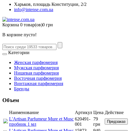
Харьков, площадь Конституции, 2/2
info@intense.com.ua
Корзина
0 товар(ов)
0 грн
В корзине пусто!
Категории
Женская парфюмерия
Мужская парфюмерия
Нишевая парфюмерия
Восточная парфюмерия
Винтажная парфюмерия
Бренды
Объем
Наименование
Артикул
Цена
Действие
L'Artisan Parfumeur Mure et Musc
620491-
79
Предзаказ
пробник 1 мл
001
грн
L'Artisan Parfumeur Mure et Musc
15873-
940