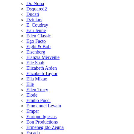
Dr. Nona
Dsquared2
Ducati
Dzintars
E. Coudray
Eau Jeune
Eden Classic
Ego Facto
Eight & Bob
Eisenberg
Elanzia Merveille
Elie Saab
Elizabeth Arden
Elizabeth Taylor
Ella Mikao
Elle
Ellen Tracy
Elode
Emilio Pucci
Emmanuel Levain
Emper
Enrique Iglesias
Eon Productions
Ermenegildo Zegna
Escada