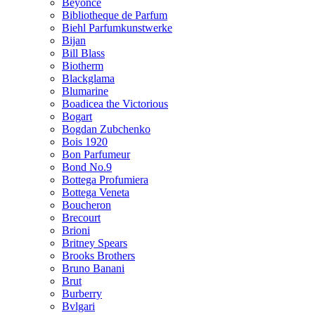
Beyonce
Bibliotheque de Parfum
Biehl Parfumkunstwerke
Bijan
Bill Blass
Biotherm
Blackglama
Blumarine
Boadicea the Victorious
Bogart
Bogdan Zubchenko
Bois 1920
Bon Parfumeur
Bond No.9
Bottega Profumiera
Bottega Veneta
Boucheron
Brecourt
Brioni
Britney Spears
Brooks Brothers
Bruno Banani
Brut
Burberry
Bvlgari