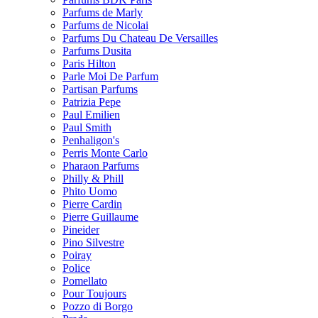
Parfums de Marly
Parfums de Nicolai
Parfums Du Chateau De Versailles
Parfums Dusita
Paris Hilton
Parle Moi De Parfum
Partisan Parfums
Patrizia Pepe
Paul Emilien
Paul Smith
Penhaligon's
Perris Monte Carlo
Pharaon Parfums
Philly & Phill
Phito Uomo
Pierre Cardin
Pierre Guillaume
Pineider
Pino Silvestre
Poiray
Police
Pomellato
Pour Toujours
Pozzo di Borgo