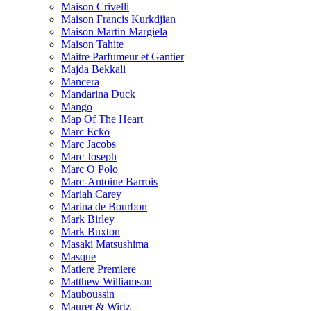
Maison Crivelli
Maison Francis Kurkdjian
Maison Martin Margiela
Maison Tahite
Maitre Parfumeur et Gantier
Majda Bekkali
Mancera
Mandarina Duck
Mango
Map Of The Heart
Marc Ecko
Marc Jacobs
Marc Joseph
Marc O Polo
Marc-Antoine Barrois
Mariah Carey
Marina de Bourbon
Mark Birley
Mark Buxton
Masaki Matsushima
Masque
Matiere Premiere
Matthew Williamson
Mauboussin
Maurer & Wirtz