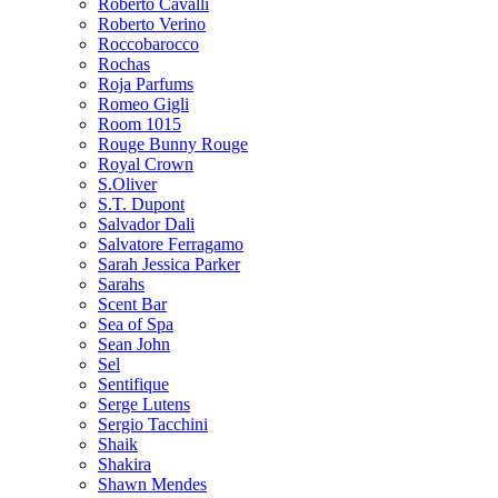
Roberto Cavalli
Roberto Verino
Roccobarocco
Rochas
Roja Parfums
Romeo Gigli
Room 1015
Rouge Bunny Rouge
Royal Crown
S.Oliver
S.T. Dupont
Salvador Dali
Salvatore Ferragamo
Sarah Jessica Parker
Sarahs
Scent Bar
Sea of Spa
Sean John
Sel
Sentifique
Serge Lutens
Sergio Tacchini
Shaik
Shakira
Shawn Mendes