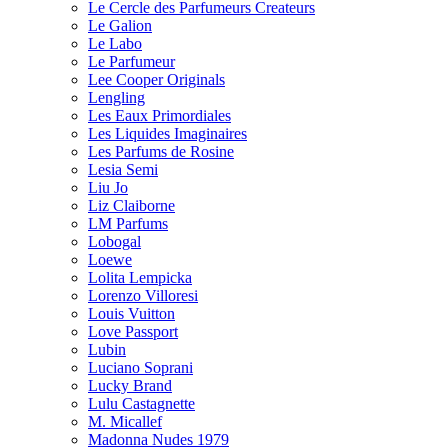
Le Cercle des Parfumeurs Createurs
Le Galion
Le Labo
Le Parfumeur
Lee Cooper Originals
Lengling
Les Eaux Primordiales
Les Liquides Imaginaires
Les Parfums de Rosine
Lesia Semi
Liu Jo
Liz Claiborne
LM Parfums
Lobogal
Loewe
Lolita Lempicka
Lorenzo Villoresi
Louis Vuitton
Love Passport
Lubin
Luciano Soprani
Lucky Brand
Lulu Castagnette
M. Micallef
Madonna Nudes 1979