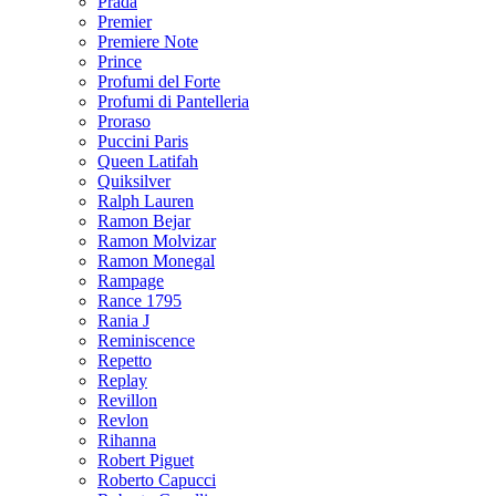
Prada
Premier
Premiere Note
Prince
Profumi del Forte
Profumi di Pantelleria
Proraso
Puccini Paris
Queen Latifah
Quiksilver
Ralph Lauren
Ramon Bejar
Ramon Molvizar
Ramon Monegal
Rampage
Rance 1795
Rania J
Reminiscence
Repetto
Replay
Revillon
Revlon
Rihanna
Robert Piguet
Roberto Capucci