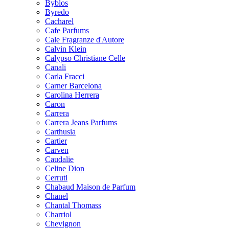
Byblos
Byredo
Cacharel
Cafe Parfums
Cale Fragranze d'Autore
Calvin Klein
Calypso Christiane Celle
Canali
Carla Fracci
Carner Barcelona
Carolina Herrera
Caron
Carrera
Carrera Jeans Parfums
Carthusia
Cartier
Carven
Caudalie
Celine Dion
Cerruti
Chabaud Maison de Parfum
Chanel
Chantal Thomass
Charriol
Chevignon