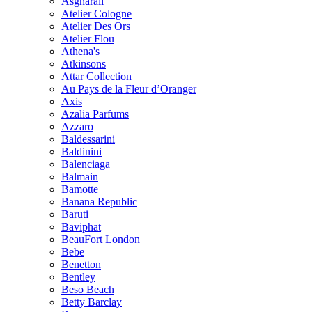
Asgharali
Atelier Cologne
Atelier Des Ors
Atelier Flou
Athena's
Atkinsons
Attar Collection
Au Pays de la Fleur d’Oranger
Axis
Azalia Parfums
Azzaro
Baldessarini
Baldinini
Balenciaga
Balmain
Bamotte
Banana Republic
Baruti
Baviphat
BeauFort London
Bebe
Benetton
Bentley
Beso Beach
Betty Barclay