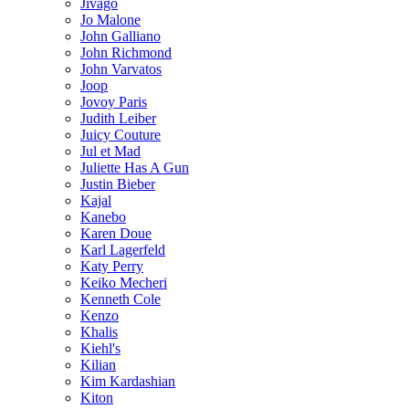
Jivago
Jo Malone
John Galliano
John Richmond
John Varvatos
Joop
Jovoy Paris
Judith Leiber
Juicy Couture
Jul et Mad
Juliette Has A Gun
Justin Bieber
Kajal
Kanebo
Karen Doue
Karl Lagerfeld
Katy Perry
Keiko Mecheri
Kenneth Cole
Kenzo
Khalis
Kiehl's
Kilian
Kim Kardashian
Kiton