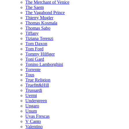
The Merchant of Venice
The Saem
The Vagabond Prince
Thierry Mugler
Thomas Kosmala
Thomas Sabo
Tiffany
Tiziana Terenzi
Tom Daxon
Tom Ford
Tommy Hilfiger
Toni Gard
Tonino Lamborghini
Torrente
Tous
True Religion
Truefitt&Hill
Trussardi
Uermi
Undergreen
Ungaro
Unum
Uvas Frescas
V Canto
Valentino