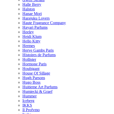
Halle Berry
Halston
Hanae Mori
Harajuku Lovers
Haute Fragrance Company
Hayari Parfums
Heeley
Heidi Klum
Hello Kitty
Hermes
Herve Gambs Paris
Histoires de Parfums
Hollister
Hormone Paris
Houbigant
House Of Sillage
Hugh Parsons
Hugo Boss
Huitieme Art Parfums
Humiecki & Graef
Hummer
Iceberg
IKKS
Il Profvmo