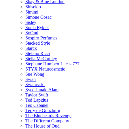
Shay & Blue London
Shiseido
Simimi
Simone Cosac
Sisley
Sonia Rykiel
SoOud
Sospiro Perfumes
Stacked Style
Starck
Stefano Ricci
Stella McCartney
Stephane Humbert Lucas 777
STYX Naturсosmetic
Sue Wong
Swan
Swarovski
Syed Junaid Alam
Taylor Swift
Ted Lapidus
Teo Cabanel
Terry de Gunzburg
The Bluebeards Revenge
The Different Company
The House of Oud