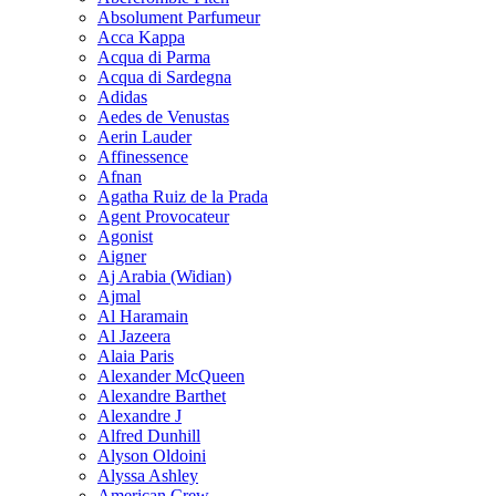
Absolument Parfumeur
Acca Kappa
Acqua di Parma
Acqua di Sardegna
Adidas
Aedes de Venustas
Aerin Lauder
Affinessence
Afnan
Agatha Ruiz de la Prada
Agent Provocateur
Agonist
Aigner
Aj Arabia (Widian)
Ajmal
Al Haramain
Al Jazeera
Alaia Paris
Alexander McQueen
Alexandre Barthet
Alexandre J
Alfred Dunhill
Alyson Oldoini
Alyssa Ashley
American Crew