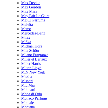
Max Deville
Max Gordon
Max Mara
May Fair Le Caire
MDCI Parfums
Melvita
Memo
Mercedes-Benz
Mexx
Mi6ka
Michael Kors
Mila Schön
Milano Fragranze
Miller et Bertaux
Miller Harris
Milton Lloyd
MiN New York
Missha
Missoni
Miu Miu
Molinard
Mona di Orio
Monaco Parfums
Montale
Montana