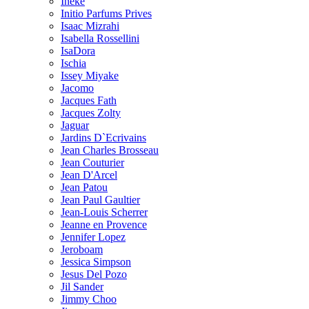
Ineke
Initio Parfums Prives
Isaac Mizrahi
Isabella Rossellini
IsaDora
Ischia
Issey Miyake
Jacomo
Jacques Fath
Jacques Zolty
Jaguar
Jardins D`Ecrivains
Jean Charles Brosseau
Jean Couturier
Jean D'Arcel
Jean Patou
Jean Paul Gaultier
Jean-Louis Scherrer
Jeanne en Provence
Jennifer Lopez
Jeroboam
Jessica Simpson
Jesus Del Pozo
Jil Sander
Jimmy Choo