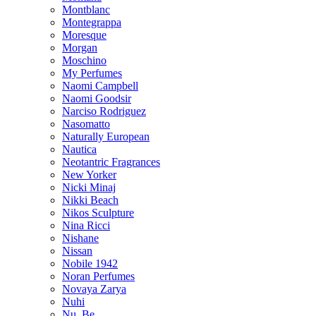
Montblanc
Montegrappa
Moresque
Morgan
Moschino
My Perfumes
Naomi Campbell
Naomi Goodsir
Narciso Rodriguez
Nasomatto
Naturally European
Nautica
Neotantric Fragrances
New Yorker
Nicki Minaj
Nikki Beach
Nikos Sculpture
Nina Ricci
Nishane
Nissan
Nobile 1942
Noran Perfumes
Novaya Zarya
Nuhi
Nu_Be