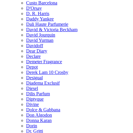
Custo Barcelona
D'Orsay
D. R. Harris
Daddy Yankee
Dali Haute Parfumerie
David & Victoria Beckham
David Jourquin
David Yurman
Davidoff
Dear Diary
Declare
Demeter Fragrance
Depot
Derek Lam 10 Crosby
Desigual
Diadema Exclusif
Diesel
Dilis Parfum
Diptyque
Divine
Dolce & Gabbana
Don Algodon
Donna Karan
Dorin
Dr. Gritti