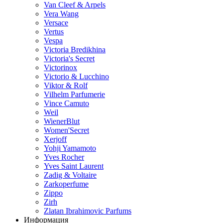
Van Cleef & Arpels
Vera Wang
Versace
Vertus
Vespa
Victoria Bredikhina
Victoria's Secret
Victorinox
Victorio & Lucchino
Viktor & Rolf
Vilhelm Parfumerie
Vince Camuto
Weil
WienerBlut
Women'Secret
Xerjoff
Yohji Yamamoto
Yves Rocher
Yves Saint Laurent
Zadig & Voltaire
Zarkoperfume
Zippo
Zirh
Zlatan Ibrahimovic Parfums
Информация