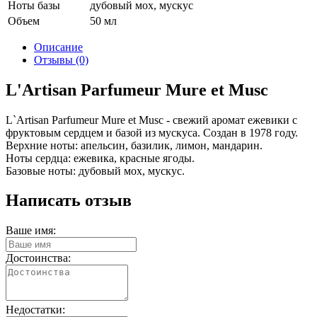
Ноты базы
дубовый мох, мускус
Объем
50 мл
Описание
Отзывы (0)
L'Artisan Parfumeur Mure et Musc
L`Artisan Parfumeur Mure et Musс - свежий аромат ежевики с
фруктовым сердцем и базой из мускуса. Создан в 1978 году.
Верхние ноты: апельсин, базилик, лимон, мандарин.
Ноты сердца: ежевика, красные ягоды.
Базовые ноты: дубовый мох, мускус.
Написать отзыв
Ваше имя:
Достоинства:
Недостатки: