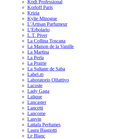
Kodi Professional
Korloff Paris
Krizia
Kylie Minogue
L'Artisan Parfumeur
L'Erbolario
L.T. Piver
La Collina Toscana
La Maison de la Vanille
La Martina
La Perla
La Prairie
La Sultane de Saba
Label.m
Laboratorio Olfattivo
Lacoste
Lady Gaga
Lalique
Lancaster
Lancetti
Lancome
Lanvin
Lattafa Perfumes
Laura Biagiotti
Le Blanc