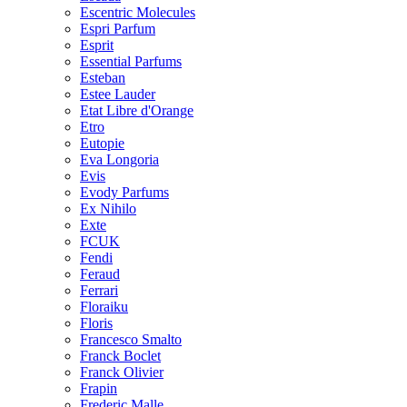
Escentric Molecules
Espri Parfum
Esprit
Essential Parfums
Esteban
Estee Lauder
Etat Libre d'Orange
Etro
Eutopie
Eva Longoria
Evis
Evody Parfums
Ex Nihilo
Exte
FCUK
Fendi
Feraud
Ferrari
Floraiku
Floris
Francesco Smalto
Franck Boclet
Franck Olivier
Frapin
Frederic Malle