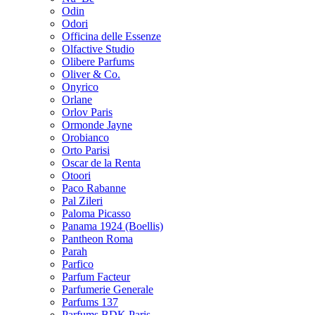
Odin
Odori
Officina delle Essenze
Olfactive Studio
Olibere Parfums
Oliver & Co.
Onyrico
Orlane
Orlov Paris
Ormonde Jayne
Orobianco
Orto Parisi
Oscar de la Renta
Otoori
Paco Rabanne
Pal Zileri
Paloma Picasso
Panama 1924 (Boellis)
Pantheon Roma
Parah
Parfico
Parfum Facteur
Parfumerie Generale
Parfums 137
Parfums BDK Paris