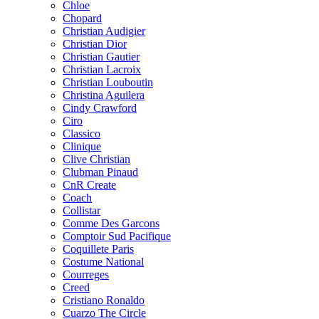
Chloe
Chopard
Christian Audigier
Christian Dior
Christian Gautier
Christian Lacroix
Christian Louboutin
Christina Aguilera
Cindy Crawford
Ciro
Classico
Clinique
Clive Christian
Clubman Pinaud
CnR Create
Coach
Collistar
Comme Des Garcons
Comptoir Sud Pacifique
Coquillete Paris
Costume National
Courreges
Creed
Cristiano Ronaldo
Cuarzo The Circle