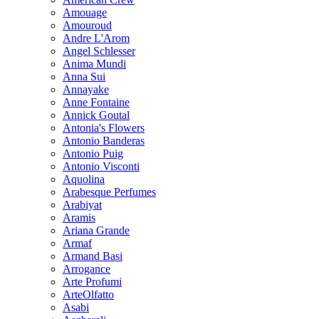
Amouage
Amouroud
Andre L'Arom
Angel Schlesser
Anima Mundi
Anna Sui
Annayake
Anne Fontaine
Annick Goutal
Antonia's Flowers
Antonio Banderas
Antonio Puig
Antonio Visconti
Aquolina
Arabesque Perfumes
Arabiyat
Aramis
Ariana Grande
Armaf
Armand Basi
Arrogance
Arte Profumi
ArteOlfatto
Asabi