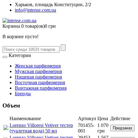
Харьков, площадь Конституции, 2/2
info@intense.com.ua
Корзина
0 товар(ов)
0 грн
В корзине пусто!
Категории
Женская парфюмерия
Мужская парфюмерия
Нишевая парфюмерия
Восточная парфюмерия
Винтажная парфюмерия
Бренды
Объем
Наименование
Артикул
Цена
Действие
Lorenzo Villoresi Vetiver тестер
701455-
1 070
Предзаказ
(туалетная вода) 50 мл
001
грн
Lorenzo Villoresi Vetiver тестер
29453-
1 567