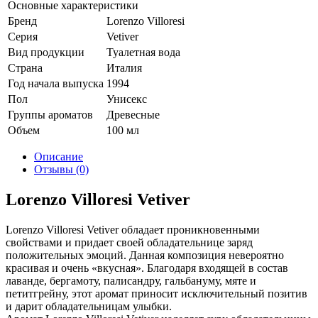
Основные характеристики
Бренд
Lorenzo Villoresi
Серия
Vetiver
Вид продукции
Туалетная вода
Страна
Италия
Год начала выпуска
1994
Пол
Унисекс
Группы ароматов
Древесные
Объем
100 мл
Описание
Отзывы (0)
Lorenzo Villoresi Vetiver
Lorenzo Villoresi Vetiver обладает проникновенными
свойствами и придает своей обладательнице заряд
положительных эмоций. Данная композиция невероятно
красивая и очень «вкусная». Благодаря входящей в состав
лаванде, бергамоту, палисандру, гальбануму, мяте и
петитгрейну, этот аромат приносит исключительный позитив
и дарит обладательницам улыбки.