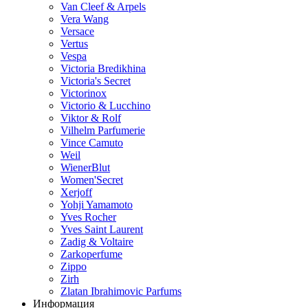
Van Cleef & Arpels
Vera Wang
Versace
Vertus
Vespa
Victoria Bredikhina
Victoria's Secret
Victorinox
Victorio & Lucchino
Viktor & Rolf
Vilhelm Parfumerie
Vince Camuto
Weil
WienerBlut
Women'Secret
Xerjoff
Yohji Yamamoto
Yves Rocher
Yves Saint Laurent
Zadig & Voltaire
Zarkoperfume
Zippo
Zirh
Zlatan Ibrahimovic Parfums
Информация