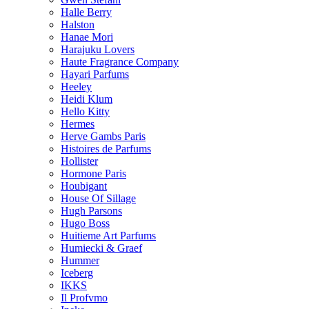
Halle Berry
Halston
Hanae Mori
Harajuku Lovers
Haute Fragrance Company
Hayari Parfums
Heeley
Heidi Klum
Hello Kitty
Hermes
Herve Gambs Paris
Histoires de Parfums
Hollister
Hormone Paris
Houbigant
House Of Sillage
Hugh Parsons
Hugo Boss
Huitieme Art Parfums
Humiecki & Graef
Hummer
Iceberg
IKKS
Il Profvmo