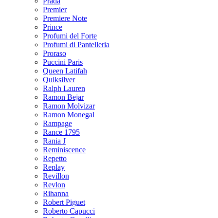
Prada
Premier
Premiere Note
Prince
Profumi del Forte
Profumi di Pantelleria
Proraso
Puccini Paris
Queen Latifah
Quiksilver
Ralph Lauren
Ramon Bejar
Ramon Molvizar
Ramon Monegal
Rampage
Rance 1795
Rania J
Reminiscence
Repetto
Replay
Revillon
Revlon
Rihanna
Robert Piguet
Roberto Capucci