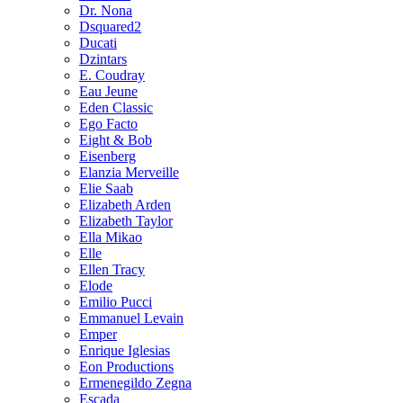
Dr. Nona
Dsquared2
Ducati
Dzintars
E. Coudray
Eau Jeune
Eden Classic
Ego Facto
Eight & Bob
Eisenberg
Elanzia Merveille
Elie Saab
Elizabeth Arden
Elizabeth Taylor
Ella Mikao
Elle
Ellen Tracy
Elode
Emilio Pucci
Emmanuel Levain
Emper
Enrique Iglesias
Eon Productions
Ermenegildo Zegna
Escada