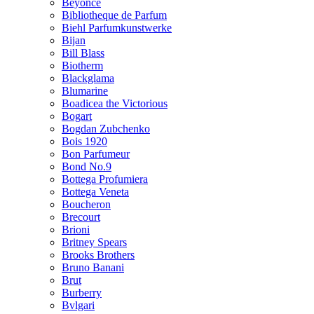
Beyonce
Bibliotheque de Parfum
Biehl Parfumkunstwerke
Bijan
Bill Blass
Biotherm
Blackglama
Blumarine
Boadicea the Victorious
Bogart
Bogdan Zubchenko
Bois 1920
Bon Parfumeur
Bond No.9
Bottega Profumiera
Bottega Veneta
Boucheron
Brecourt
Brioni
Britney Spears
Brooks Brothers
Bruno Banani
Brut
Burberry
Bvlgari