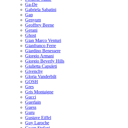
Ga-De
Gabriela Sabatini
Gap
Genyum
Geoffrey Beene
Gerani
Ghost
Gian Marco Venturi
Gianfranco Ferre
Giardino Benessere
Giorgio Armani
Giorgio Beverly Hills
Giulietta Capuleti
Givenchy
Gloria Vanderbilt
GOSH
Gres
Gris Montaigne
Gucci
Guerlain
Guess
Guru
Gustave Eiffel
Guy Laroche
Gwen Stefani