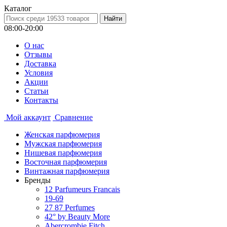
Каталог
08:00-20:00
О нас
Отзывы
Доставка
Условия
Aкции
Статьи
Контакты
Мой аккаунт
Сравнение
Женская парфюмерия
Мужская парфюмерия
Нишевая парфюмерия
Восточная парфюмерия
Винтажная парфюмерия
Бренды
12 Parfumeurs Francais
19-69
27 87 Perfumes
42° by Beauty More
Abercrombie Fitch