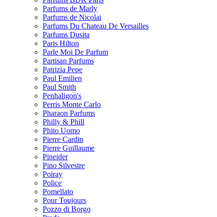
Parfums de Marly
Parfums de Nicolai
Parfums Du Chateau De Versailles
Parfums Dusita
Paris Hilton
Parle Moi De Parfum
Partisan Parfums
Patrizia Pepe
Paul Emilien
Paul Smith
Penhaligon's
Perris Monte Carlo
Pharaon Parfums
Philly & Phill
Phito Uomo
Pierre Cardin
Pierre Guillaume
Pineider
Pino Silvestre
Poiray
Police
Pomellato
Pour Toujours
Pozzo di Borgo