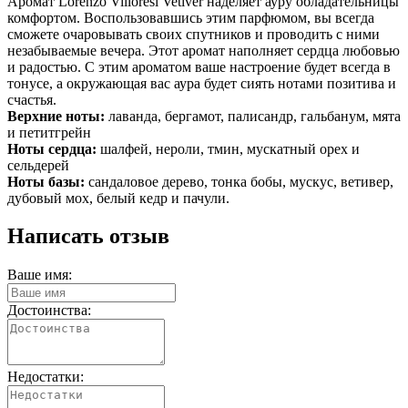
Аромат Lorenzo Villoresi Vetiver наделяет ауру обладательницы
комфортом. Воспользовавшись этим парфюмом, вы всегда
сможете очаровывать своих спутников и проводить с ними
незабываемые вечера. Этот аромат наполняет сердца любовью
и радостью. С этим ароматом ваше настроение будет всегда в
тонусе, а окружающая вас аура будет сиять нотами позитива и
счастья.
Верхние ноты:
лаванда, бергамот, палисандр, гальбанум, мята
и петитгрейн
Ноты сердца:
шалфей, нероли, тмин, мускатный орех и
сельдерей
Ноты базы:
сандаловое дерево, тонка бобы, мускус, ветивер,
дубовый мох, белый кедр и пачули.
Написать отзыв
Ваше имя:
Достоинства:
Недостатки: