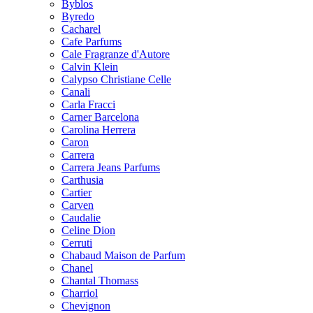
Byblos
Byredo
Cacharel
Cafe Parfums
Cale Fragranze d'Autore
Calvin Klein
Calypso Christiane Celle
Canali
Carla Fracci
Carner Barcelona
Carolina Herrera
Caron
Carrera
Carrera Jeans Parfums
Carthusia
Cartier
Carven
Caudalie
Celine Dion
Cerruti
Chabaud Maison de Parfum
Chanel
Chantal Thomass
Charriol
Chevignon