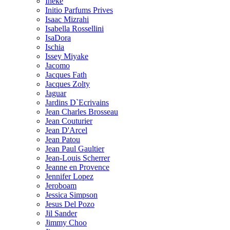
Ineke
Initio Parfums Prives
Isaac Mizrahi
Isabella Rossellini
IsaDora
Ischia
Issey Miyake
Jacomo
Jacques Fath
Jacques Zolty
Jaguar
Jardins D`Ecrivains
Jean Charles Brosseau
Jean Couturier
Jean D'Arcel
Jean Patou
Jean Paul Gaultier
Jean-Louis Scherrer
Jeanne en Provence
Jennifer Lopez
Jeroboam
Jessica Simpson
Jesus Del Pozo
Jil Sander
Jimmy Choo