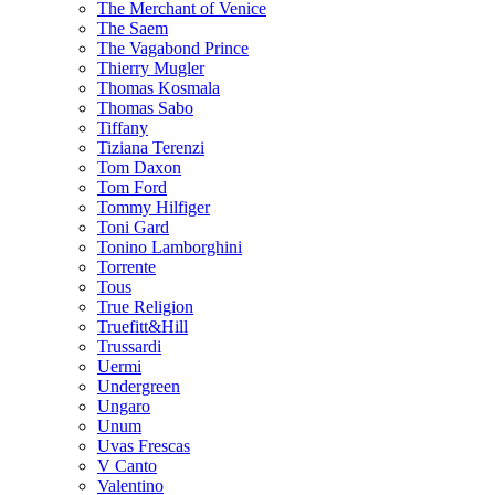
The Merchant of Venice
The Saem
The Vagabond Prince
Thierry Mugler
Thomas Kosmala
Thomas Sabo
Tiffany
Tiziana Terenzi
Tom Daxon
Tom Ford
Tommy Hilfiger
Toni Gard
Tonino Lamborghini
Torrente
Tous
True Religion
Truefitt&Hill
Trussardi
Uermi
Undergreen
Ungaro
Unum
Uvas Frescas
V Canto
Valentino