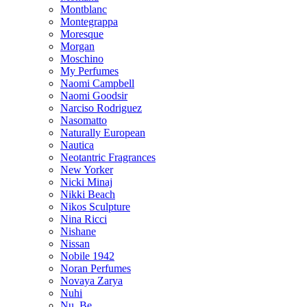
Montblanc
Montegrappa
Moresque
Morgan
Moschino
My Perfumes
Naomi Campbell
Naomi Goodsir
Narciso Rodriguez
Nasomatto
Naturally European
Nautica
Neotantric Fragrances
New Yorker
Nicki Minaj
Nikki Beach
Nikos Sculpture
Nina Ricci
Nishane
Nissan
Nobile 1942
Noran Perfumes
Novaya Zarya
Nuhi
Nu_Be