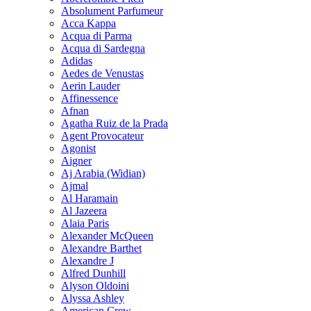
Absolument Parfumeur
Acca Kappa
Acqua di Parma
Acqua di Sardegna
Adidas
Aedes de Venustas
Aerin Lauder
Affinessence
Afnan
Agatha Ruiz de la Prada
Agent Provocateur
Agonist
Aigner
Aj Arabia (Widian)
Ajmal
Al Haramain
Al Jazeera
Alaia Paris
Alexander McQueen
Alexandre Barthet
Alexandre J
Alfred Dunhill
Alyson Oldoini
Alyssa Ashley
American Crew