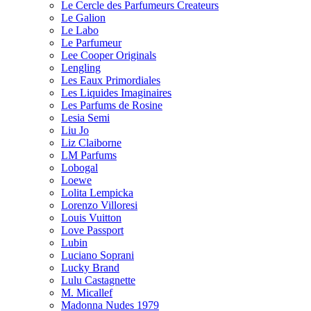
Le Cercle des Parfumeurs Createurs
Le Galion
Le Labo
Le Parfumeur
Lee Cooper Originals
Lengling
Les Eaux Primordiales
Les Liquides Imaginaires
Les Parfums de Rosine
Lesia Semi
Liu Jo
Liz Claiborne
LM Parfums
Lobogal
Loewe
Lolita Lempicka
Lorenzo Villoresi
Louis Vuitton
Love Passport
Lubin
Luciano Soprani
Lucky Brand
Lulu Castagnette
M. Micallef
Madonna Nudes 1979