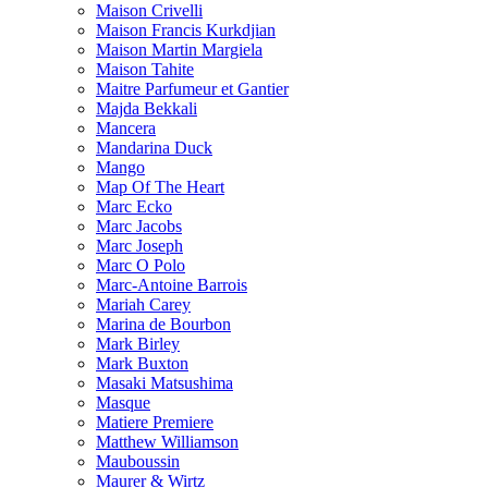
Maison Crivelli
Maison Francis Kurkdjian
Maison Martin Margiela
Maison Tahite
Maitre Parfumeur et Gantier
Majda Bekkali
Mancera
Mandarina Duck
Mango
Map Of The Heart
Marc Ecko
Marc Jacobs
Marc Joseph
Marc O Polo
Marc-Antoine Barrois
Mariah Carey
Marina de Bourbon
Mark Birley
Mark Buxton
Masaki Matsushima
Masque
Matiere Premiere
Matthew Williamson
Mauboussin
Maurer & Wirtz