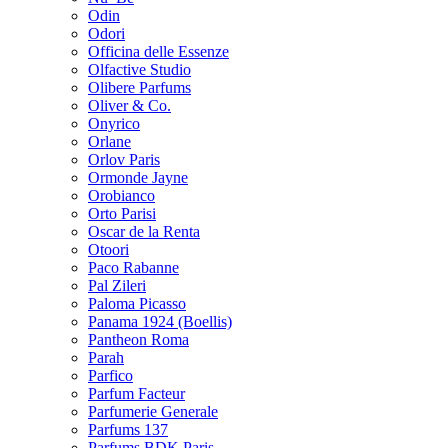
Odin
Odori
Officina delle Essenze
Olfactive Studio
Olibere Parfums
Oliver & Co.
Onyrico
Orlane
Orlov Paris
Ormonde Jayne
Orobianco
Orto Parisi
Oscar de la Renta
Otoori
Paco Rabanne
Pal Zileri
Paloma Picasso
Panama 1924 (Boellis)
Pantheon Roma
Parah
Parfico
Parfum Facteur
Parfumerie Generale
Parfums 137
Parfums BDK Paris