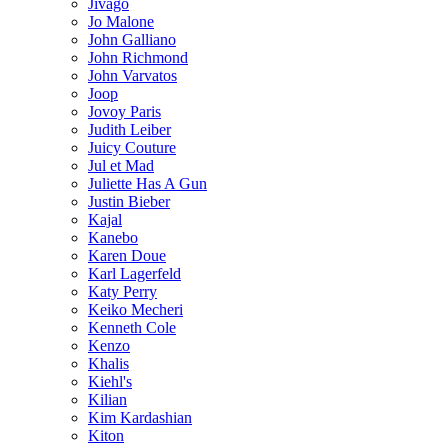
Jivago
Jo Malone
John Galliano
John Richmond
John Varvatos
Joop
Jovoy Paris
Judith Leiber
Juicy Couture
Jul et Mad
Juliette Has A Gun
Justin Bieber
Kajal
Kanebo
Karen Doue
Karl Lagerfeld
Katy Perry
Keiko Mecheri
Kenneth Cole
Kenzo
Khalis
Kiehl's
Kilian
Kim Kardashian
Kiton