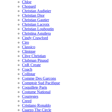
Chloe
Chopard
Christian Audigier
Christian Dior
Christian Gautier
Christian Lacroix
Christian Louboutin
Christina Aguilera
Cindy Crawford
Ciro
Classico
Clinique
Clive Christian
Clubman Pinaud
CnR Create
Coach
Collistar
Comme Des Garcons
Comptoir Sud Pacifique
Coquillete Paris
Costume National
Courreges
Creed
Cristiano Ronaldo
Cuarzo The Circle