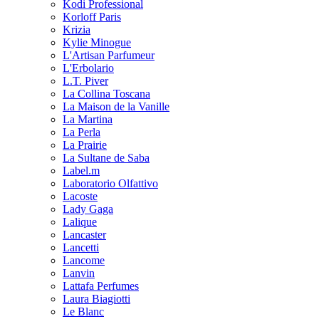
Kodi Professional
Korloff Paris
Krizia
Kylie Minogue
L'Artisan Parfumeur
L'Erbolario
L.T. Piver
La Collina Toscana
La Maison de la Vanille
La Martina
La Perla
La Prairie
La Sultane de Saba
Label.m
Laboratorio Olfattivo
Lacoste
Lady Gaga
Lalique
Lancaster
Lancetti
Lancome
Lanvin
Lattafa Perfumes
Laura Biagiotti
Le Blanc