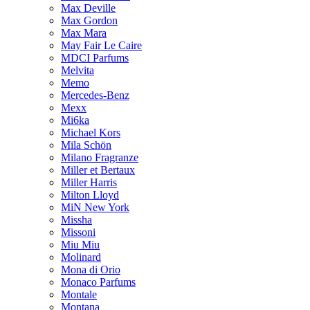
Max Deville
Max Gordon
Max Mara
May Fair Le Caire
MDCI Parfums
Melvita
Memo
Mercedes-Benz
Mexx
Mi6ka
Michael Kors
Mila Schön
Milano Fragranze
Miller et Bertaux
Miller Harris
Milton Lloyd
MiN New York
Missha
Missoni
Miu Miu
Molinard
Mona di Orio
Monaco Parfums
Montale
Montana