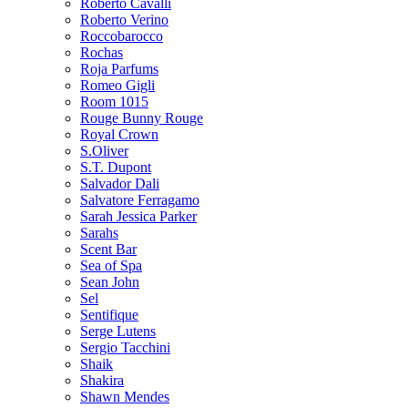
Roberto Cavalli
Roberto Verino
Roccobarocco
Rochas
Roja Parfums
Romeo Gigli
Room 1015
Rouge Bunny Rouge
Royal Crown
S.Oliver
S.T. Dupont
Salvador Dali
Salvatore Ferragamo
Sarah Jessica Parker
Sarahs
Scent Bar
Sea of Spa
Sean John
Sel
Sentifique
Serge Lutens
Sergio Tacchini
Shaik
Shakira
Shawn Mendes