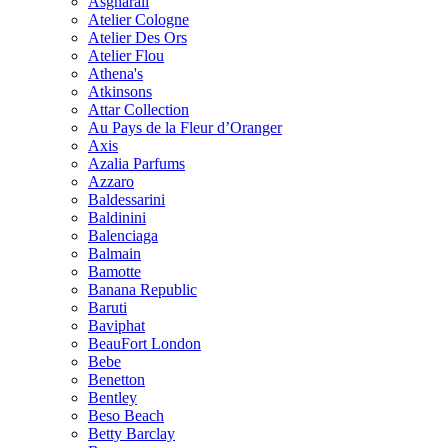
Asgharali
Atelier Cologne
Atelier Des Ors
Atelier Flou
Athena's
Atkinsons
Attar Collection
Au Pays de la Fleur d’Oranger
Axis
Azalia Parfums
Azzaro
Baldessarini
Baldinini
Balenciaga
Balmain
Bamotte
Banana Republic
Baruti
Baviphat
BeauFort London
Bebe
Benetton
Bentley
Beso Beach
Betty Barclay