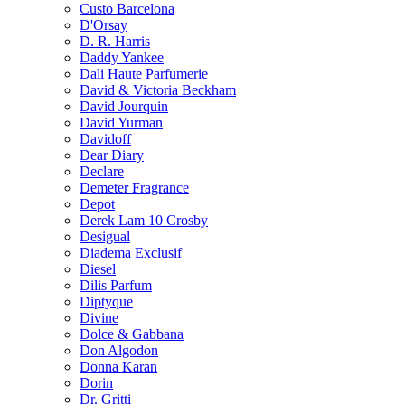
Custo Barcelona
D'Orsay
D. R. Harris
Daddy Yankee
Dali Haute Parfumerie
David & Victoria Beckham
David Jourquin
David Yurman
Davidoff
Dear Diary
Declare
Demeter Fragrance
Depot
Derek Lam 10 Crosby
Desigual
Diadema Exclusif
Diesel
Dilis Parfum
Diptyque
Divine
Dolce & Gabbana
Don Algodon
Donna Karan
Dorin
Dr. Gritti