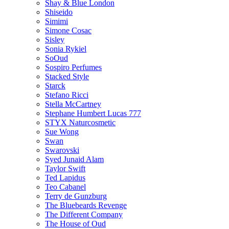
Shay & Blue London
Shiseido
Simimi
Simone Cosac
Sisley
Sonia Rykiel
SoOud
Sospiro Perfumes
Stacked Style
Starck
Stefano Ricci
Stella McCartney
Stephane Humbert Lucas 777
STYX Naturсosmetic
Sue Wong
Swan
Swarovski
Syed Junaid Alam
Taylor Swift
Ted Lapidus
Teo Cabanel
Terry de Gunzburg
The Bluebeards Revenge
The Different Company
The House of Oud