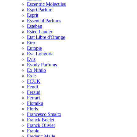
Escentric Molecules
Espri Parfum
Esprit
Essential Parfums
Esteban
Estee Lauder
Etat Libre d'Orange
Etro
Eutopie
Eva Longoria
Evis
Evody Parfums
Ex Nihilo
Exte
FCUK
Fendi
Feraud
Ferrari
Floraiku
Floris
Francesco Smalto
Franck Boclet
Franck Olivier
Frapin
Frederic Malle