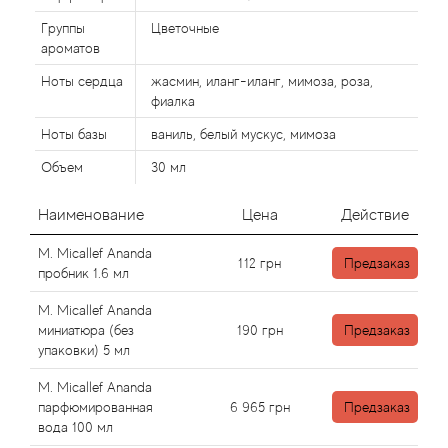
Alexandre Barthet
Группы
Цветочные
Alexandre J
ароматов
Ноты сердца
жасмин, иланг-иланг, мимоза, роза,
Alfred Dunhill
фиалка
Ноты базы
ваниль, белый мускус, мимоза
Alyson Oldoini
Объем
30 мл
Alyssa Ashley
Наименование
Цена
Действие
American Crew
M. Micallef Ananda
112
грн
Предзаказ
пробник 1.6 мл
Amouage
M. Micallef Ananda
миниатюра (без
190
грн
Предзаказ
Amouroud
упаковки) 5 мл
M. Micallef Ananda
Andre L'Arom
парфюмированная
6 965
грн
Предзаказ
вода 100 мл