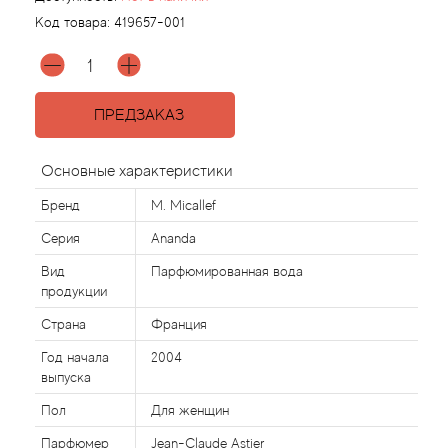
Код товара:
419657-001
Agonist
Aigner
ПРЕДЗАКАЗ
Aj Arabia (Widian)
Основные характеристики
Ajmal
Бренд
M. Micallef
Серия
Ananda
Al Haramain
Вид
Парфюмированная вода
продукции
Al Jazeera
Страна
Франция
Alaia Paris
Год начала
2004
выпуска
Alexander McQueen
Пол
Для женщин
Парфюмер
Jean-Claude Astier