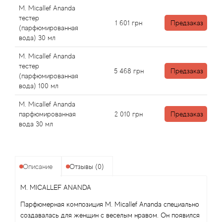
Angel Schlesser
M. Micallef Ananda
тестер
1 601
грн
Предзаказ
Anima Mundi
(парфюмированная
вода) 30 мл
Anna Sui
M. Micallef Ananda
тестер
5 468
грн
Предзаказ
Annayake
(парфюмированная
вода) 100 мл
Anne Fontaine
M. Micallef Ananda
парфюмированная
2 010
грн
Предзаказ
Annick Goutal
вода 30 мл
Antonia's Flowers
Описание
Отзывы (0)
Antonio Banderas
M. MICALLEF ANANDA
Antonio Puig
Парфюмерная композиция M. Micallef Ananda специально
создавалась для женщин с веселым нравом. Он появился