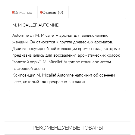
Angel Schlesser
Описание
Отзывы (0)
Anima Mundi
M. MICALLEF AUTOMNE
Anna Sui
Automne от M. Micallef - аромат для великолепных
женщин. Он относится к группе древесных ароматов.
Annayake
Духи из популярнейшей коллекции времен года, которые
предназначались для восхваления ароматических красок
Anne Fontaine
"золотой поры". M. Micallef Automne стали ароматом
настоящей осени.
Композиция M. Micallef Automne напомнит об осеннем
Annick Goutal
лесе, который так прекрасно выглядит.
Antonia's Flowers
Antonio Banderas
Antonio Puig
РЕКОМЕНДУЕМЫЕ ТОВАРЫ