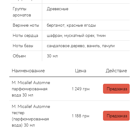
Alexandre Barthet
Группы
Древесные
Alexandre J
ароматов
Верхние ноты
бергамот, красные ягоды
Alfred Dunhill
Ноты сердца
шафран, мускатный орех, тмин
Ноты базы
сандаловое дерево, ваниль, пачули
Alyson Oldoini
Объем
30 мл
Alyssa Ashley
Наименование
Цена
Действие
American Crew
M. Micallef Automne
парфюмированная
1 249
грн
Предзаказ
Amouage
вода 30 мл
M. Micallef Automne
Amouroud
тестер
1 188
грн
Предзаказ
(парфюмированная
Andre L'Arom
вода) 30 мл