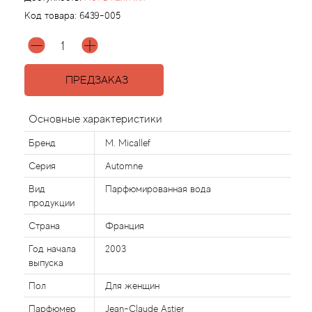
Код товара:
6439-005
Agonist
Aigner
ПРЕДЗАКАЗ
Aj Arabia (Widian)
Основные характеристики
Ajmal
Бренд
M. Micallef
Серия
Automne
Al Haramain
Вид
Парфюмированная вода
продукции
Al Jazeera
Страна
Франция
Alaia Paris
Год начала
2003
выпуска
Alexander McQueen
Пол
Для женщин
Парфюмер
Jean-Claude Astier