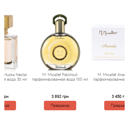
Antonio Visconti
Aquolina
Arabesque Perfumes
Arabiyat
Aramis
Ariana Grande
a Nectar
M. Micallef Patchouli
M. Micallef Ananda Necta
а 30 мл
парфюмированная вода 100 мл
парфюмированная вода 30
Armaf
3 892 грн
3 450 грн
Armand Basi
Предзаказ
Предзаказ
Arrogance