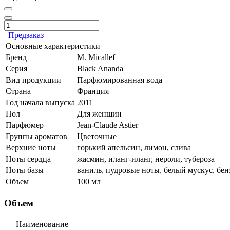
Предзаказ
Основные характеристики
Бренд
M. Micallef
Серия
Black Ananda
Вид продукции
Парфюмированная вода
Страна
Франция
Год начала выпуска
2011
Пол
Для женщин
Парфюмер
Jean-Claude Astier
Группы ароматов
Цветочные
Верхние ноты
горький апельсин, лимон, слива
Ноты сердца
жасмин, иланг-иланг, нероли, тубероза
Ноты базы
ваниль, пудровые ноты, белый мускус, бе
Объем
100 мл
Объем
Наименование