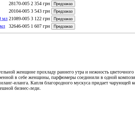
28170-005
2 354
грн
Предзаказ
20104-005
3 543
грн
Предзаказ
0 мл
21089-005
3 122
грн
Предзаказ
 мл
32646-005
1 607
грн
Предзаказ
тельной женщине прохладу раннего утра и нежность цветочного 
еренной в себе женщины, парфюмеры соединили в одной компози
 иланг-иланга. Капля благородного мускуса придает чарующей к
пешной бизнес-леди.