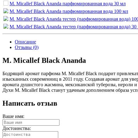
M. Micallef Black Ananda парфюмированная вода 30 мл
M. Micallef Black Ananda парфюмированная вода 100 мл
M. Micallef Black Ananda тестер (парфюмированная вода) 10
M. Micallef Black Ananda тестер (парфюмированная вода) 30
Описание
Отзывы (0)
M. Micallef Black Ananda
Бодрящий аромат парфюма M. Micallef Black подарит привлека
изысканных современниц в 2011 году. Создавая аромат для ув
аромата душистого жасмина, мексиканской туберозы, нероли и
Духи M. Micallef Black станут удачным дополнением образа ус
Написать отзыв
Ваше имя:
Достоинства: