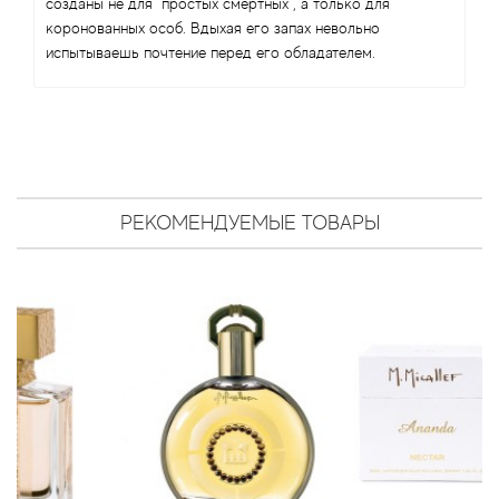
Antonio Visconti
созданы не для "простых смертных", а только для
коронованных особ. Вдыхая его запах невольно
испытываешь почтение перед его обладателем.
Aquolina
Arabesque Perfumes
Arabiyat
РЕКОМЕНДУЕМЫЕ ТОВАРЫ
Aramis
Ariana Grande
Armaf
Armand Basi
Arrogance