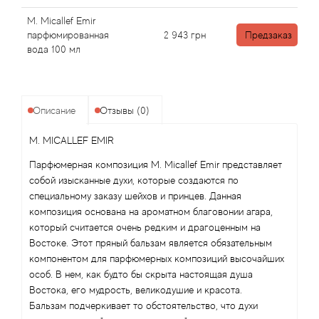
Angel Schlesser
M. Micallef Emir
парфюмированная
2 943
грн
Предзаказ
Anima Mundi
вода 100 мл
Anna Sui
Annayake
Описание
Отзывы (0)
M. MICALLEF EMIR
Anne Fontaine
Парфюмерная композиция M. Micallef Emir представляет
Annick Goutal
собой изысканные духи, которые создаются по
специальному заказу шейхов и принцев. Данная
композиция основана на ароматном благовонии агара,
Antonia's Flowers
который считается очень редким и драгоценным на
Востоке. Этот пряный бальзам является обязательным
Antonio Banderas
компонентом для парфюмерных композиций высочайших
особ. В нем, как будто бы скрыта настоящая душа
Antonio Puig
Востока, его мудрость, великодушие и красота.
Бальзам подчеркивает то обстоятельство, что духи