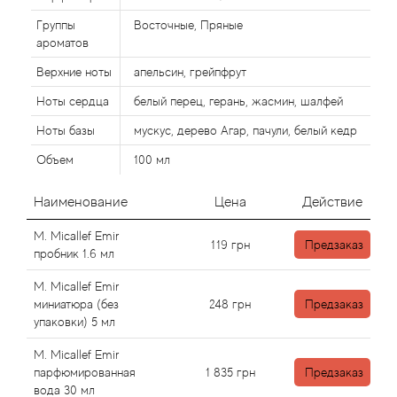
Alexandre Barthet
Группы
Восточные, Пряные
Alexandre J
ароматов
Верхние ноты
апельсин, грейпфрут
Alfred Dunhill
Ноты сердца
белый перец, герань, жасмин, шалфей
Ноты базы
мускус, дерево Агар, пачули, белый кедр
Alyson Oldoini
Объем
100 мл
Alyssa Ashley
Наименование
Цена
Действие
American Crew
M. Micallef Emir
119
грн
Предзаказ
пробник 1.6 мл
Amouage
M. Micallef Emir
миниатюра (без
248
грн
Предзаказ
Amouroud
упаковки) 5 мл
Andre L'Arom
M. Micallef Emir
парфюмированная
1 835
грн
Предзаказ
вода 30 мл