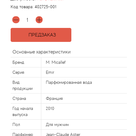
Код товара:
402725-001
Agonist
Aigner
ПРЕДЗАКАЗ
Aj Arabia (Widian)
Основные характеристики
Ajmal
Бренд
M. Micallef
Серия
Emir
Al Haramain
Вид
Парфюмированная вода
продукции
Al Jazeera
Страна
Франция
Alaia Paris
Год начала
2010
выпуска
Alexander McQueen
Пол
Для мужчин
Парфюмер
Jean-Claude Astier