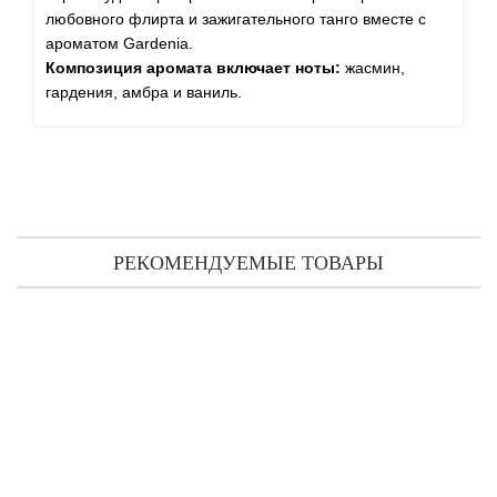
любовного флирта и зажигательного танго вместе с
ароматом Gardenia.
Композиция аромата включает ноты:
жасмин,
гардения, амбра и ваниль.
РЕКОМЕНДУЕМЫЕ ТОВАРЫ
M. Micallef Royal Muska Nectar парфюмированная вода 30 мл
4 355 грн